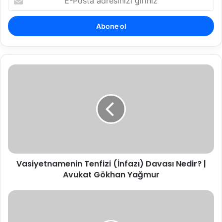
Posta
adresinizi
giriniz
Vasiyetnamenin
Tenfizi
(İnfazı)
Davası
Nedir?
|
Avukat
Gökhan
Yağmur
Vasiyetnamenin Tenfizi (İnfazı) Davası Nedir? |
Avukat Gökhan Yağmur
27
Mayıs
1960