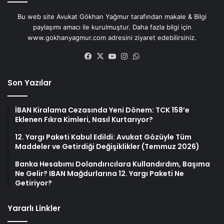
Bu web site Avukat Gökhan Yağmur tarafından makale & Bilgi
paylaşımı amacı ile kurulmuştur. Daha fazla bilgi için
www.gokhanyagmur.com adresini ziyaret edebilirsiniz.
Facebook
X
YouTube
Instagram
WhatsApp
Son Yazılar
İBAN Kiralama Cezasında Yeni Dönem: TCK 158’e
Eklenen Fıkra Kimleri, Nasıl Kurtarıyor?
12. Yargı Paketi Kabul Edildi: Avukat Gözüyle Tüm
Maddeler ve Getirdiği Değişiklikler (Temmuz 2026)
Banka Hesabımı Dolandırıcılara Kullandırdım, Başıma
Ne Gelir? IBAN Mağdurlarına 12. Yargı Paketi Ne
Getiriyor?
Yararlı Linkler