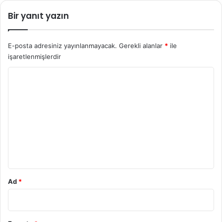
Bir yanıt yazın
E-posta adresiniz yayınlanmayacak.
Gerekli alanlar
*
ile
işaretlenmişlerdir
Y
o
r
u
m
*
Ad
*