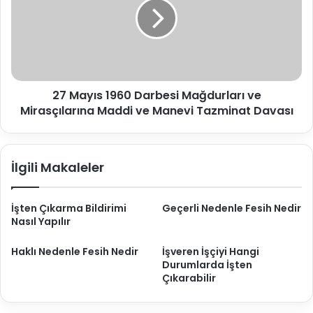
Darbesi
Mağdurları
ve
Mirasçılarına
Maddi
ve
27 Mayıs 1960 Darbesi Mağdurları ve
Manevi
Tazminat
Mirasçılarına Maddi ve Manevi Tazminat Davası
Davası
İlgili Makaleler
İşten Çıkarma Bildirimi
Geçerli Nedenle Fesih Nedir
Nasıl Yapılır
Haklı Nedenle Fesih Nedir
İşveren İşçiyi Hangi
Durumlarda İşten
Çıkarabilir