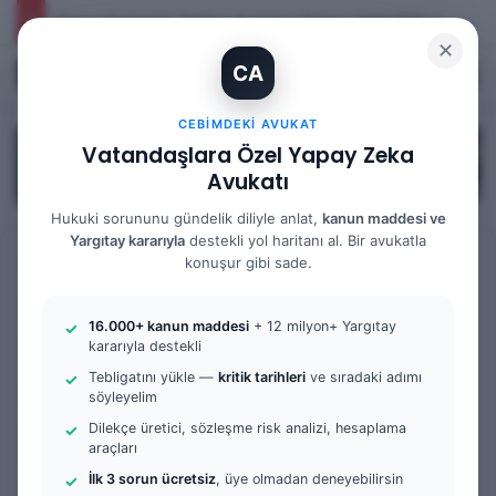
Yargıtay Kararı İncelemesi ve Tanık Beyanları: 9. Hukuk Dairesi 2025/7089 K.
✕
CA
Kayıt Ol
Arama 
M
CEBIMDEKI AVUKAT
Vatandaşlara Özel Yapay Zeka
Avukatı
Hukuki sorununu gündelik diliyle anlat,
kanun maddesi ve
Yargıtay kararıyla
destekli yol haritanı al. Bir avukatla
Anasayfa
/
Bilgi Bankası
konuşur gibi sade.
Bilgi Bankası
Medeni Hukuku
16.000+ kanun maddesi
+ 12 milyon+ Yargıtay
Vasiyetnamenin Açılması
kararıyla destekli
Tebligatını yükle —
kritik tarihleri
ve sıradaki adımı
ve Okunması Davası Nedir?
söyleyelim
Dilekçe üretici, sözleşme risk analizi, hesaplama
| Avukat Gökhan Yağmur
araçları
İlk 3 sorun ücretsiz
, üye olmadan deneyebilirsin
Bir
admin
0
525
2 dakika okuma süresi