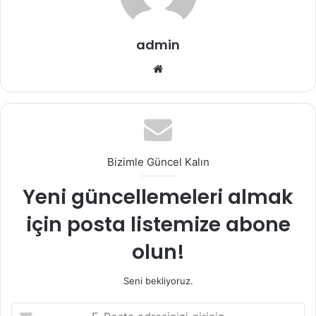
admin
Web
sitesi
Bizimle Güncel Kalın
Yeni güncellemeleri almak
için posta listemize abone
olun!
Seni bekliyoruz.
E-