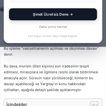
e-
Küçükçekmece boşanma avukatı
posta
Şimdi Ücretsiz Dene →
göndermek
Vasiyetname, kişinin ölümünden sonra malvarlığının
kimlere ve nasıl intikal edeceğini belirlediği, tek taraflı
Daha sonra hatırlat
ölüme bağlı bir tasarruftur. Vasiyetnamenin hukuken
geçerli olabilmesi için sadece düzenlenmiş olması yetmez,
Kart bilgisi sormaz. Kayıt isteğe bağlıdır.
ölümden sonra resmi şekilde açılıp okunması da gerekir.
Bu işleme “vasiyetnamenin açılması ve okunması davası”
denir.
Bu dava, murisin (ölen kişinin) son iradesinin tespit
edilmesi, mirasçılara ve ilgililere resmi olarak bildirilmesi
amacıyla açılır. Sürecin nasıl yürütüleceği, kimlerin bu
davayı açabileceği ve Yargıtay’ın konu hakkındaki
içtihatları, aşağıda detaylı şekilde açıklanmıştır.
İçindekiler