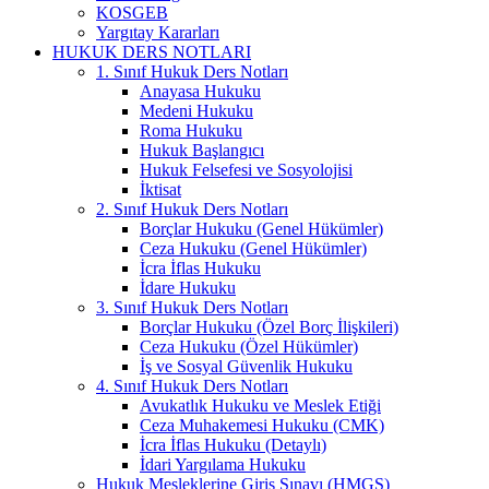
KOSGEB
Yargıtay Kararları
HUKUK DERS NOTLARI
1. Sınıf Hukuk Ders Notları
Anayasa Hukuku
Medeni Hukuku
Roma Hukuku
Hukuk Başlangıcı
Hukuk Felsefesi ve Sosyolojisi
İktisat
2. Sınıf Hukuk Ders Notları
Borçlar Hukuku (Genel Hükümler)
Ceza Hukuku (Genel Hükümler)
İcra İflas Hukuku
İdare Hukuku
3. Sınıf Hukuk Ders Notları
Borçlar Hukuku (Özel Borç İlişkileri)
Ceza Hukuku (Özel Hükümler)
İş ve Sosyal Güvenlik Hukuku
4. Sınıf Hukuk Ders Notları
Avukatlık Hukuku ve Meslek Etiği
Ceza Muhakemesi Hukuku (CMK)
İcra İflas Hukuku (Detaylı)
İdari Yargılama Hukuku
Hukuk Mesleklerine Giriş Sınavı (HMGS)