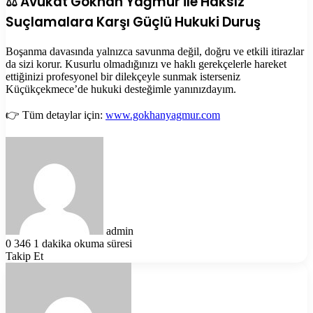
⚖️ Avukat Gökhan Yağmur ile Haksız
Suçlamalara Karşı Güçlü Hukuki Duruş
Boşanma davasında yalnızca savunma değil, doğru ve etkili itirazlar
da sizi korur. Kusurlu olmadığınızı ve haklı gerekçelerle hareket
ettiğinizi profesyonel bir dilekçeyle sunmak isterseniz
Küçükçekmece’de hukuki desteğimle yanınızdayım.
👉 Tüm detaylar için:
www.gokhanyagmur.com
Bir
e-
posta
göndermek
admin
0
346
1 dakika okuma süresi
Takip Et