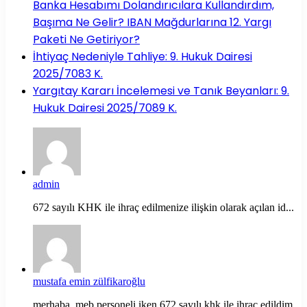
Banka Hesabımı Dolandırıcılara Kullandırdım,
Başıma Ne Gelir? IBAN Mağdurlarına 12. Yargı
Paketi Ne Getiriyor?
İhtiyaç Nedeniyle Tahliye: 9. Hukuk Dairesi
2025/7083 K.
Yargıtay Kararı İncelemesi ve Tanık Beyanları: 9.
Hukuk Dairesi 2025/7089 K.
admin
672 sayılı KHK ile ihraç edilmenize ilişkin olarak açılan id...
mustafa emin zülfikaroğlu
merhaba, meb personeli iken 672 sayılı khk ile ihraç edildim...