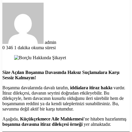
Bir
e-
posta
göndermek
admin
0
346
1 dakika okuma süresi
Size Açılan Boşanma Davasında Haksız Suçlamalara Karşı
Sessiz Kalmayın!
Boşanma davalarında davalı tarafın,
iddialara itiraz hakkı
vardır.
İtiraz dilekçesi, davanın seyrini doğrudan etkileyebilir. Bu
dilekçeyle, hem davacının kusurlu olduğunu ileri sürebilir hem de
boşanmanın reddini ya da kendi taleplerinizi sunabilirsiniz. Bu,
savunma değil aktif bir karşı tutumdur.
Aşağıda,
Küçükçekmece Aile Mahkemesi
’ne hitaben hazırlanmış
boşanma davasına itiraz dilekçesi örneği
yer almaktadır.