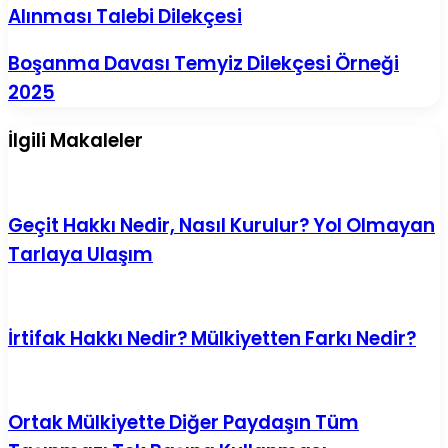
Alınması Talebi Dilekçesi
Duruşmanın
Öne
Alınması
Boşanma
Boşanma Davası Temyiz Dilekçesi Örneği
Talebi
Davası
2025
Dilekçesi
Temyiz
Dilekçesi
Örneği
İlgili Makaleler
2025
Geçit Hakkı Nedir, Nasıl Kurulur? Yol Olmayan
Tarlaya Ulaşım
İrtifak Hakkı Nedir? Mülkiyetten Farkı Nedir?
Ortak Mülkiyette Diğer Paydaşın Tüm