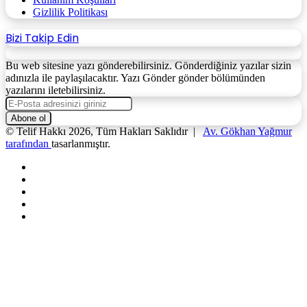
Gizlilik Politikası
Bizi Takip Edin
Bu web sitesine yazı gönderebilirsiniz. Gönderdiğiniz yazılar sizin
adınızla ile paylaşılacaktır. Yazı Gönder gönder bölümünden
yazılarını iletebilirsiniz.
E-
Posta
adresinizi
© Telif Hakkı 2026, Tüm Hakları Saklıdır |
Av. Gökhan Yağmur
giriniz
tarafından
tasarlanmıştır.
Facebook
X
YouTube
Instagram
WhatsApp
Facebook
X
WhatsApp
Telegram
Başa
dön
tuşu