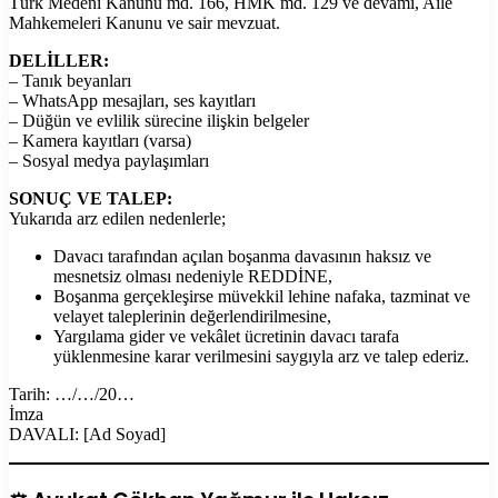
Türk Medeni Kanunu md. 166, HMK md. 129 ve devamı, Aile
Mahkemeleri Kanunu ve sair mevzuat.
DELİLLER:
– Tanık beyanları
– WhatsApp mesajları, ses kayıtları
– Düğün ve evlilik sürecine ilişkin belgeler
– Kamera kayıtları (varsa)
– Sosyal medya paylaşımları
SONUÇ VE TALEP:
Yukarıda arz edilen nedenlerle;
Davacı tarafından açılan boşanma davasının haksız ve
mesnetsiz olması nedeniyle REDDİNE,
Boşanma gerçekleşirse müvekkil lehine nafaka, tazminat ve
velayet taleplerinin değerlendirilmesine,
Yargılama gider ve vekâlet ücretinin davacı tarafa
yüklenmesine karar verilmesini saygıyla arz ve talep ederiz.
Tarih: …/…/20…
İmza
DAVALI: [Ad Soyad]