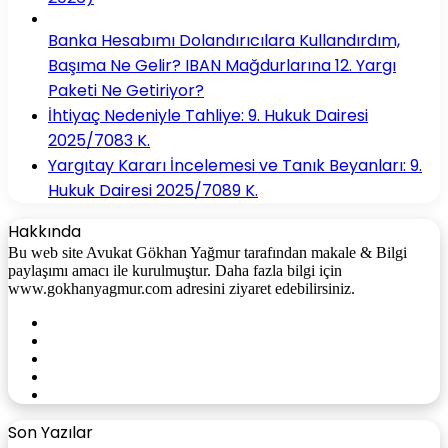
Banka Hesabımı Dolandırıcılara Kullandırdım,
Başıma Ne Gelir? IBAN Mağdurlarına 12. Yargı
Paketi Ne Getiriyor?
İhtiyaç Nedeniyle Tahliye: 9. Hukuk Dairesi
2025/7083 K.
Yargıtay Kararı İncelemesi ve Tanık Beyanları: 9.
Hukuk Dairesi 2025/7089 K.
Hakkında
Bu web site Avukat Gökhan Yağmur tarafından makale & Bilgi
paylaşımı amacı ile kurulmuştur. Daha fazla bilgi için
www.gokhanyagmur.com adresini ziyaret edebilirsiniz.
Facebook
X
YouTube
Instagram
WhatsApp
Son Yazılar