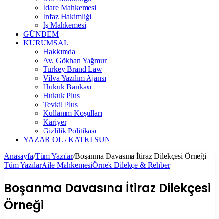
İdare Mahkemesi
İnfaz Hakimliği
İş Mahkemesi
GÜNDEM
KURUMSAL
Hakkımda
Av. Gökhan Yağmur
Turkey Brand Law
Vilva Yazılım Ajansı
Hukuk Bankası
Hukuk Plus
Tevkil Plus
Kullanım Koşulları
Kariyer
Gizlilik Politikası
YAZAR OL / KATKI SUN
Anasayfa
/
Tüm Yazılar
/
Boşanma Davasına İtiraz Dilekçesi Örneği
Tüm Yazılar
Aile Mahkemesi
Örnek Dilekçe & Rehber
Boşanma Davasına İtiraz Dilekçesi
Örneği