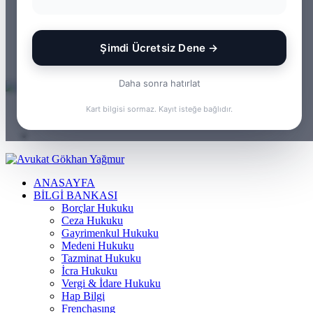
WhatsApp
Kayıt
Ol
Rastgele
Makale
Kenar
Şimdi Ücretsiz Dene →
Bölmesi
Arama
yap
Daha sonra hatırlat
...
Menü
Kart bilgisi sormaz. Kayıt isteğe bağlıdır.
Arama
yap
Kayıt
...
Ol
ANASAYFA
BILGI BANKASI
Borçlar Hukuku
Ceza Hukuku
Gayrimenkul Hukuku
Medeni Hukuku
Tazminat Hukuku
İcra Hukuku
Vergi & İdare Hukuku
Hap Bilgi
Frenchasıng