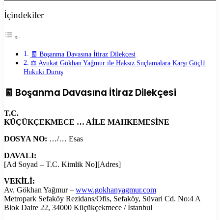
İçindekiler
🧾 Boşanma Davasına İtiraz Dilekçesi
⚖️ Avukat Gökhan Yağmur ile Haksız Suçlamalara Karşı Güçlü
Hukuki Duruş
🧾 Boşanma Davasına İtiraz Dilekçesi
T.C.
KÜÇÜKÇEKMECE … AİLE MAHKEMESİNE
DOSYA NO:
…/… Esas
DAVALI:
[Ad Soyad – T.C. Kimlik No][Adres]
VEKİLİ:
Av. Gökhan Yağmur –
www.gokhanyagmur.com
Metropark Sefaköy Rezidans/Ofis, Sefaköy, Süvari Cd. No:4 A
Blok Daire 22, 34000 Küçükçekmece / İstanbul