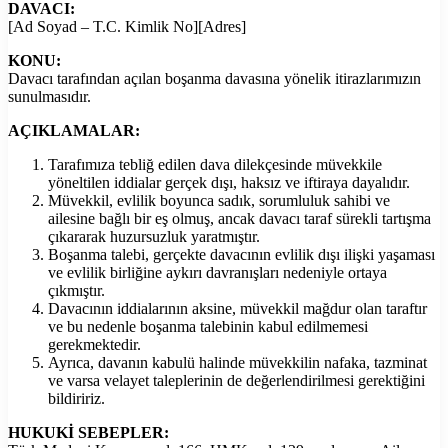
DAVACI:
[Ad Soyad – T.C. Kimlik No][Adres]
KONU:
Davacı tarafından açılan boşanma davasına yönelik itirazlarımızın
sunulmasıdır.
AÇIKLAMALAR:
Tarafımıza tebliğ edilen dava dilekçesinde müvekkile
yöneltilen iddialar gerçek dışı, haksız ve iftiraya dayalıdır.
Müvekkil, evlilik boyunca sadık, sorumluluk sahibi ve
ailesine bağlı bir eş olmuş, ancak davacı taraf sürekli tartışma
çıkararak huzursuzluk yaratmıştır.
Boşanma talebi, gerçekte davacının evlilik dışı ilişki yaşaması
ve evlilik birliğine aykırı davranışları nedeniyle ortaya
çıkmıştır.
Davacının iddialarının aksine, müvekkil mağdur olan taraftır
ve bu nedenle boşanma talebinin kabul edilmemesi
gerekmektedir.
Ayrıca, davanın kabulü halinde müvekkilin nafaka, tazminat
ve varsa velayet taleplerinin de değerlendirilmesi gerektiğini
bildiririz.
HUKUKİ SEBEPLER: