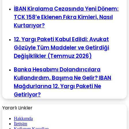
İBAN Kiralama Cezasında Yeni Dönem:
TCK 158’e Eklenen Fıkra Kimleri, Nasıl
Kurtarıyor?
12. Yargı Paketi Kabul Edildi: Avukat
Gözüyle Tüm Maddeler ve Getirdiği
Değişiklikler (Temmuz 2026)
Banka Hesabımı Dolandırıcılara
Kullandırdım, Başıma Ne Gelir? IBAN
Mağdurlarına 12. Yargı Paketi Ne
Getiriyor?
Yararlı Linkler
Hakkımda
İletişim
Kullanım Koşulları