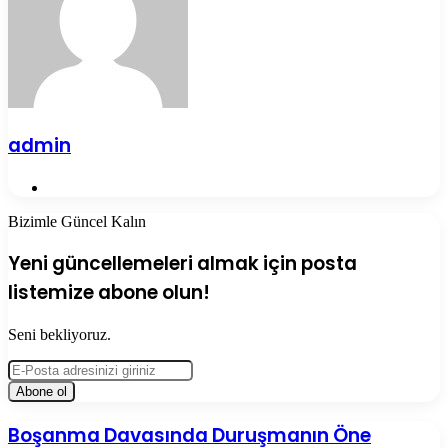
admin
Web
sitesi
Bizimle Güncel Kalın
Yeni güncellemeleri almak için posta
listemize abone olun!
Seni bekliyoruz.
E-
Posta
adresinizi
giriniz
Boşanma
Boşanma Davasında Duruşmanın Öne
Davasında