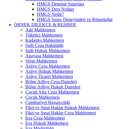
HMGS Deneme Sınavları
HMGS Ders Notları
HMGS Nedir?
HMGS Sınav Deneyimleri ve Röportajlar
ÖRNEK DILEKÇE & REHBER
Aile Mahkemesi
Tüketici Mahkemesi
Kadastro Mahkemesi
Sulh Ceza Hakimliği
Sulh Hukuk Mahkemesi
Anayasa Mahkemesi
Vergi Mahkemesi
Asliye Ceza Mahkemesi
Asliye Hukuk Mahkemesi
Asliye Ticaret Mahkemesi
Bölge Adliye Ceza Daireleri
Bölge Adliye Hukuk Daireleri
Çocuk Ağır Ceza Mahkemesi
Çocuk Mahkemesi
Cumhuriyet Başsavcılığı
Fikri ve Sinai Haklar Hukuk Mahkemesi
Fikri ve Sınai Haklar Ceza Mahkemesi
İcra Ceza Mahkemesi
İcra Hukuk Mahkemesi
İcra Müdürlüğü