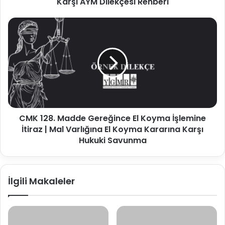
Karşı AYM Dilekçesi Rehberi
Karşı
AYM
CMK
Dilekçesi
128.
Rehberi
Madde
Gereğince
El
Koyma
İşlemine
İtiraz
|
CMK 128. Madde Gereğince El Koyma İşlemine
Mal
Varlığına
İtiraz | Mal Varlığına El Koyma Kararına Karşı
El
Hukuki Savunma
Koyma
Kararına
Karşı
İlgili Makaleler
Hukuki
Savunma