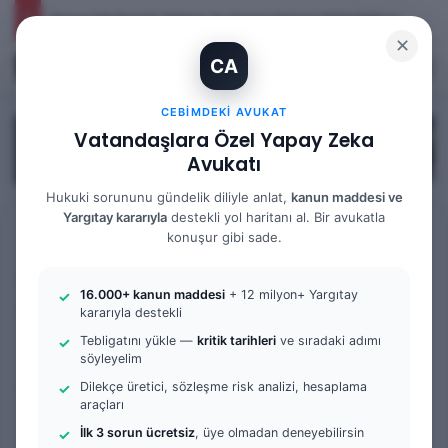
İhtiyaç Nedeniyle Tahliye: 9. Hukuk Dairesi 2025/7083 K.
✕
CA
Kayıt Ol
Arama 
M
CEBIMDEKI AVUKAT
Vatandaşlara Özel Yapay Zeka
Avukatı
Hukuki sorununu gündelik diliyle anlat,
kanun maddesi ve
Yargıtay kararıyla
destekli yol haritanı al. Bir avukatla
Anasayfa
/
Tüm Yazılar
konuşur gibi sade.
Tüm Yazılar
Anayasa Mahkemesi
16.000+ kanun maddesi
+ 12 milyon+ Yargıtay
Örnek Dilekçe & Rehber
kararıyla destekli
Tebligatını yükle —
kritik tarihleri
ve sıradaki adımı
AYM Kararının
söyleyelim
Uygulanmaması Nedeniyle
Dilekçe üretici, sözleşme risk analizi, hesaplama
araçları
AİHM’e Başvuru | Örnek
İlk 3 sorun ücretsiz
, üye olmadan deneyebilirsin