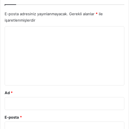
E-posta adresiniz yayınlanmayacak.
Gerekli alanlar
*
ile
işaretlenmişlerdir
Y
o
r
u
m
*
Ad
*
E-posta
*