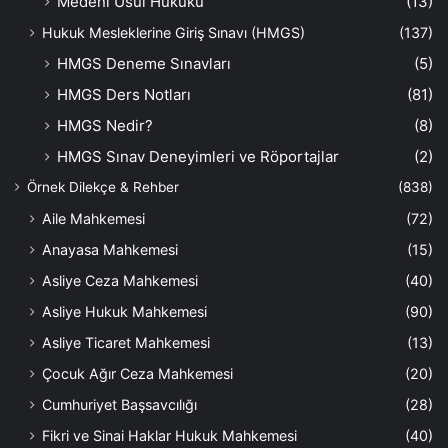
Medeni Usul Hukuku
(13)
Hukuk Mesleklerine Giriş Sınavı (HMGS)
(137)
HMGS Deneme Sınavları
(5)
HMGS Ders Notları
(81)
HMGS Nedir?
(8)
HMGS Sınav Deneyimleri ve Röportajlar
(2)
Örnek Dilekçe & Rehber
(838)
Aile Mahkemesi
(72)
Anayasa Mahkemesi
(15)
Asliye Ceza Mahkemesi
(40)
Asliye Hukuk Mahkemesi
(90)
Asliye Ticaret Mahkemesi
(13)
Çocuk Ağır Ceza Mahkemesi
(20)
Cumhuriyet Başsavcılığı
(28)
Fikri ve Sinai Haklar Hukuk Mahkemesi
(40)