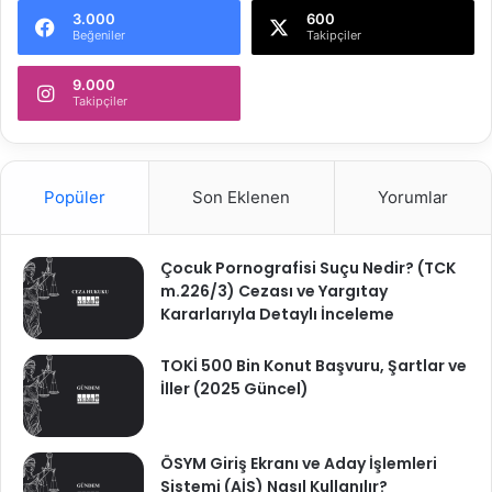
3.000
600
Beğeniler
Takipçiler
9.000
Takipçiler
Popüler
Son Eklenen
Yorumlar
Çocuk Pornografisi Suçu Nedir? (TCK
m.226/3) Cezası ve Yargıtay
Kararlarıyla Detaylı İnceleme
TOKİ 500 Bin Konut Başvuru, Şartlar ve
İller (2025 Güncel)
ÖSYM Giriş Ekranı ve Aday İşlemleri
Sistemi (AİS) Nasıl Kullanılır?