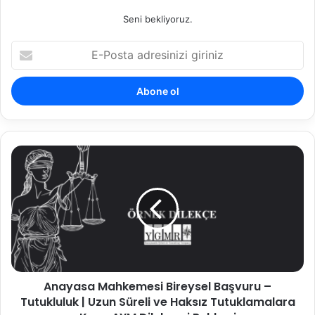
Seni bekliyoruz.
E-
Posta
adresinizi
giriniz
Anayasa
Mahkemesi
Bireysel
Başvuru
–
Tutukluluk
|
Uzun
Süreli
Anayasa Mahkemesi Bireysel Başvuru –
ve
Haksız
Tutukluluk | Uzun Süreli ve Haksız Tutuklamalara
Tutuklamalara