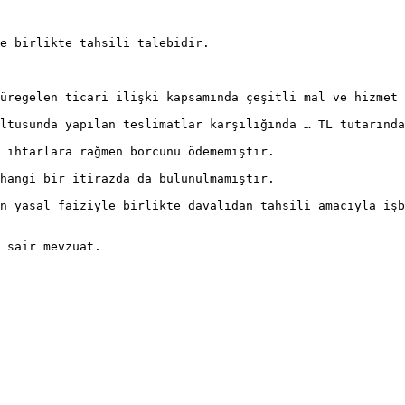
e birlikte tahsili talebidir.  
üregelen ticari ilişki kapsamında çeşitli mal ve hizmet 
ltusunda yapılan teslimatlar karşılığında … TL tutarında
 ihtarlara rağmen borcunu ödememiştir.
hangi bir itirazda da bulunulmamıştır.
n yasal faiziyle birlikte davalıdan tahsili amacıyla işb
 sair mevzuat.