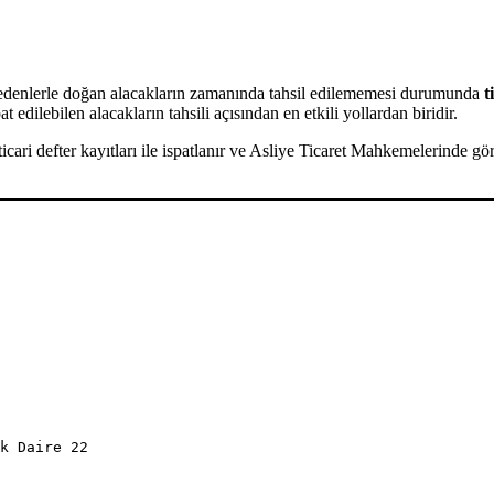
bi nedenlerle doğan alacakların zamanında tahsil edilememesi durumunda
t
 edilebilen alacakların tahsili açısından en etkili yollardan biridir.
ya ticari defter kayıtları ile ispatlanır ve Asliye Ticaret Mahkemelerind
k Daire 22  