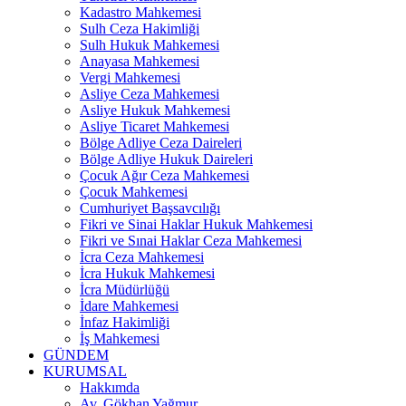
Kadastro Mahkemesi
Sulh Ceza Hakimliği
Sulh Hukuk Mahkemesi
Anayasa Mahkemesi
Vergi Mahkemesi
Asliye Ceza Mahkemesi
Asliye Hukuk Mahkemesi
Asliye Ticaret Mahkemesi
Bölge Adliye Ceza Daireleri
Bölge Adliye Hukuk Daireleri
Çocuk Ağır Ceza Mahkemesi
Çocuk Mahkemesi
Cumhuriyet Başsavcılığı
Fikri ve Sinai Haklar Hukuk Mahkemesi
Fikri ve Sınai Haklar Ceza Mahkemesi
İcra Ceza Mahkemesi
İcra Hukuk Mahkemesi
İcra Müdürlüğü
İdare Mahkemesi
İnfaz Hakimliği
İş Mahkemesi
GÜNDEM
KURUMSAL
Hakkımda
Av. Gökhan Yağmur