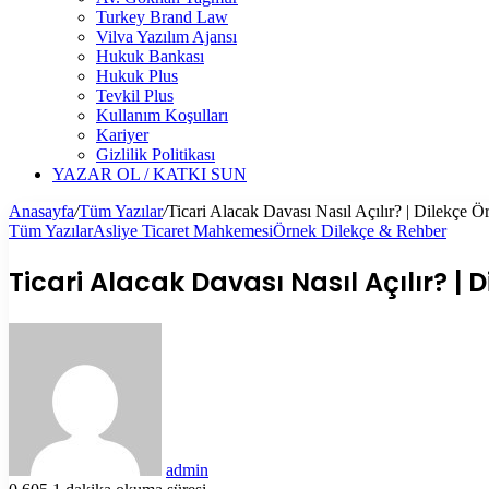
Turkey Brand Law
Vilva Yazılım Ajansı
Hukuk Bankası
Hukuk Plus
Tevkil Plus
Kullanım Koşulları
Kariyer
Gizlilik Politikası
YAZAR OL / KATKI SUN
Anasayfa
/
Tüm Yazılar
/
Ticari Alacak Davası Nasıl Açılır? | Dilekçe 
Tüm Yazılar
Asliye Ticaret Mahkemesi
Örnek Dilekçe & Rehber
Ticari Alacak Davası Nasıl Açılır? | 
Bir
e-
posta
göndermek
admin