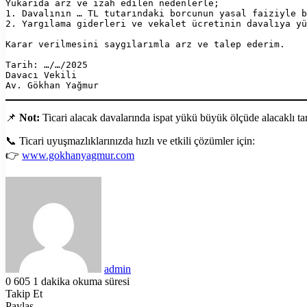
Yukarıda arz ve izah edilen nedenlerle;  
1. Davalının … TL tutarındaki borcunun yasal faiziyle 
2. Yargılama giderleri ve vekalet ücretinin davalıya yü
Karar verilmesini saygılarımla arz ve talep ederim.  
Tarih: …/…/2025  
Davacı Vekili  
Av. Gökhan Yağmur  
📌
Not:
Ticari alacak davalarında ispat yükü büyük ölçüde alacaklı tara
📞 Ticari uyuşmazlıklarınızda hızlı ve etkili çözümler için:
👉
www.gokhanyagmur.com
Bir
e-
posta
göndermek
admin
0
605
1 dakika okuma süresi
Facebook
X
LinkedIn
Tumblr
Pinterest
Reddit
VKontakte
Odnoklassniki
Pocket
Yazdır
Takip Et
Paylaş