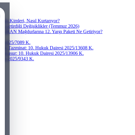
ra Kimleri, Nasıl Kurtarıyor?
ve Getirdiği Değişiklikler (Temmuz 2026)
r? IBAN Mağdurlarına 12. Yargı Paketi Ne Getiriyor?
esi 2025/7089 K.
addi Tazminat: 10. Hukuk Dairesi 2025/13608 K.
ğır Kusur: 10. Hukuk Dairesi 2025/13906 K.
iresi 2025/9343 K.