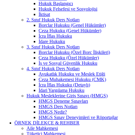
Hukuk Başlangıcı
Hukuk Felsefesi ve Sosyolojisi
İktisat
2. Sınıf Hukuk Ders Notları
Borçlar Hukuku (Genel Hükümler)
Ceza Hukuku (Genel Hükümler)
İcra İflas Hukuku
İdare Hukuku
3. Sınıf Hukuk Ders Notları
Borçlar Hukuku (Özel Borç İlişkileri)
Ceza Hukuku (Özel Hükümler)
İş ve Sosyal Güvenlik Hukuku
4. Sınıf Hukuk Ders Notları
Avukatlık Hukuku ve Meslek Etiği
Ceza Muhakemesi Hukuku (CMK)
İcra İflas Hukuku (Detaylı)
İdari Yargılama Hukuku
Hukuk Mesleklerine Giriş Sınavı (HMGS)
HMGS Deneme Sınavları
HMGS Ders Notları
HMGS Nedir?
HMGS Sınav Deneyimleri ve Röportajlar
ÖRNEK DILEKÇE & REHBER
Aile Mahkemesi
Tüketici Mahkemesi