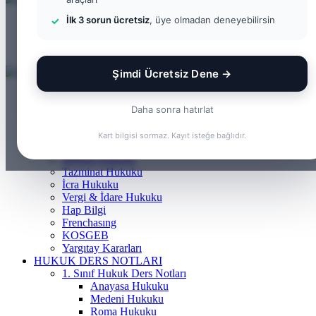
...
İlk 3 sorun ücretsiz
, üye olmadan deneyebilirsin
Menü
Arama
yap
Kayıt
...
Ol
Şimdi Ücretsiz Dene →
ANASAYFA
BILGI BANKASI
Daha sonra hatırlat
Borçlar Hukuku
Ceza Hukuku
Kart bilgisi sormaz. Kayıt isteğe bağlıdır.
Gayrimenkul Hukuku
Medeni Hukuku
Tazminat Hukuku
İcra Hukuku
Vergi & İdare Hukuku
Hap Bilgi
Frenchasıng
KOSGEB
Yargıtay Kararları
HUKUK DERS NOTLARI
1. Sınıf Hukuk Ders Notları
Anayasa Hukuku
Medeni Hukuku
Roma Hukuku