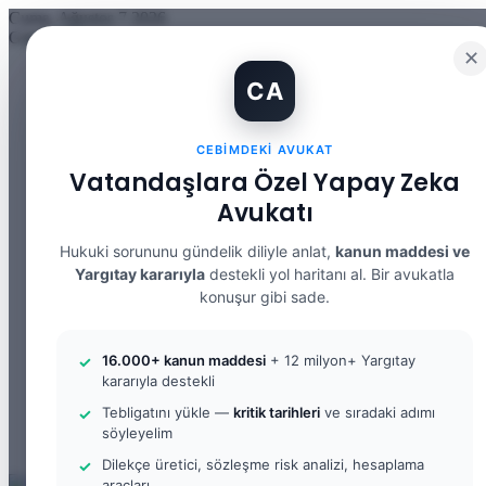
Cuma, Ağustos 7 2026
Güncel Makale
✕
İBAN Kiralama Cezasında Yeni Dönem: TCK 158’e Eklenen Fık
CA
12. Yargı Paketi Kabul Edildi: Avukat Gözüyle Tüm Maddeler 
Banka Hesabımı Dolandırıcılara Kullandırdım, Başıma Ne Geli
İhtiyaç Nedeniyle Tahliye: 9. Hukuk Dairesi 2025/7083 K.
CEBIMDEKI AVUKAT
Yargıtay Kararı İncelemesi ve Tanık Beyanları: 9. Hukuk Dair
Kusur Belirlemesinin Maddi ve Manevi Tazminata Etkisi ve M
Vatandaşlara Özel Yapay Zeka
Kusur Belirlemesinin Maddi ve Manevi Tazminata Etkisi ve A
Avukatı
Kira Sözleşmesinin Feshi ve Bilirkişi İncelemesi: 9. Hukuk Da
Yargıtay Kararı İncelemesi: 2. Ceza Dairesi 2026/2150 K.
Yargıtay Kararı İncelemesi: 2. Ceza Dairesi 2026/4266 K.
Hukuki sorununu gündelik diliyle anlat,
kanun maddesi ve
Yargıtay kararıyla
destekli yol haritanı al. Bir avukatla
Facebook
konuşur gibi sade.
X
YouTube
Instagram
16.000+ kanun maddesi
+ 12 milyon+ Yargıtay
WhatsApp
kararıyla destekli
Kayıt
Ol
Rastgele
Tebligatını yükle —
kritik tarihleri
ve sıradaki adımı
Makale
Kenar
söyleyelim
Bölmesi
Arama
Dilekçe üretici, sözleşme risk analizi, hesaplama
yap
araçları