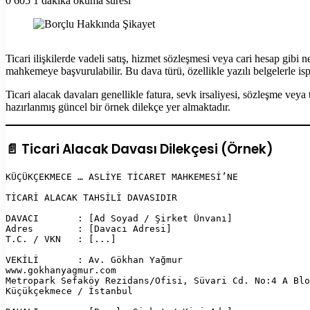
0
605
1 dakika okuma süresi
Facebook
X
LinkedIn
Tumblr
Pinterest
Reddit
VKontakte
Odnoklassniki
Pocket
Yazdır
Ticari ilişkilerde vadeli satış, hizmet sözleşmesi veya cari hesap gi
mahkemeye başvurulabilir. Bu dava türü, özellikle yazılı belgelerle ispat
Ticari alacak davaları genellikle fatura, sevk irsaliyesi, sözleşme ve
hazırlanmış güncel bir örnek dilekçe yer almaktadır.
📄 Ticari Alacak Davası Dilekçesi (Örnek)
KÜÇÜKÇEKMECE … ASLİYE TİCARET MAHKEMESİ’NE  
TİCARİ ALACAK TAHSİLİ DAVASIDIR  
DAVACI       : [Ad Soyad / Şirket Ünvanı]  
Adres        : [Davacı Adresi]  
T.C. / VKN   : [...]  
VEKİLİ       : Av. Gökhan Yağmur  
www.gokhanyagmur.com  
Metropark Sefaköy Rezidans/Ofisi, Süvari Cd. No:4 A Blo
Küçükçekmece / İstanbul  