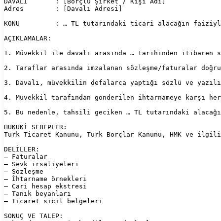
DAVALI       : [Borçlu Şirket / Kişi Adı]  
Adres        : [Davalı Adresi]  
KONU         : … TL tutarındaki ticari alacağın faiziyl
AÇIKLAMALAR:
1. Müvekkil ile davalı arasında … tarihinden itibaren s
2. Taraflar arasında imzalanan sözleşme/faturalar doğru
3. Davalı, müvekkilin defalarca yaptığı sözlü ve yazılı
4. Müvekkil tarafından gönderilen ihtarnameye karşı her
5. Bu nedenle, tahsili geciken … TL tutarındaki alacağı
HUKUKİ SEBEPLER:  
Türk Ticaret Kanunu, Türk Borçlar Kanunu, HMK ve ilgili
DELİLLER:  
– Faturalar  
– Sevk irsaliyeleri  
– Sözleşme  
– İhtarname örnekleri  
– Cari hesap ekstresi  
– Tanık beyanları  
– Ticaret sicil belgeleri  
SONUÇ VE TALEP:  