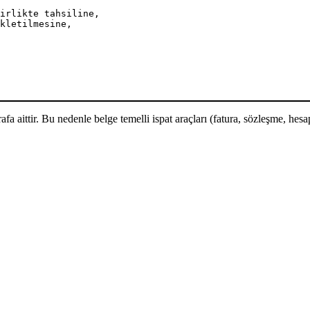
birlikte tahsiline,  
kletilmesine,  
fa aittir. Bu nedenle belge temelli ispat araçları (fatura, sözleşme, hesa