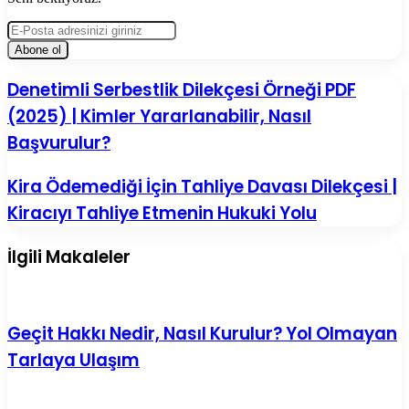
E-
Posta
adresinizi
giriniz
Denetimli
Denetimli Serbestlik Dilekçesi Örneği PDF
Serbestlik
(2025) | Kimler Yararlanabilir, Nasıl
Dilekçesi
Örneği
Başvurulur?
PDF
(2025)
Kira
Kira Ödemediği İçin Tahliye Davası Dilekçesi |
|
Ödemediği
Kimler
Kiracıyı Tahliye Etmenin Hukuki Yolu
İçin
Yararlanabilir,
Tahliye
Nasıl
Davası
Başvurulur?
İlgili Makaleler
Dilekçesi
|
Kiracıyı
Tahliye
Etmenin
Geçit Hakkı Nedir, Nasıl Kurulur? Yol Olmayan
Hukuki
Tarlaya Ulaşım
Yolu