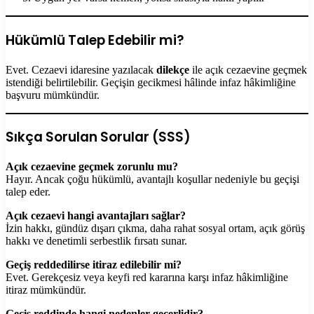
Hükümlü Talep Edebilir mi?
Evet. Cezaevi idaresine yazılacak
dilekçe
ile açık cezaevine geçmek
istendiği belirtilebilir. Geçişin gecikmesi hâlinde infaz hâkimliğine
başvuru mümkündür.
Sıkça Sorulan Sorular (SSS)
Açık cezaevine geçmek zorunlu mu?
Hayır. Ancak çoğu hükümlü, avantajlı koşullar nedeniyle bu geçişi
talep eder.
Açık cezaevi hangi avantajları sağlar?
İzin hakkı, gündüz dışarı çıkma, daha rahat sosyal ortam, açık görüş
hakkı ve denetimli serbestlik fırsatı sunar.
Geçiş reddedilirse itiraz edilebilir mi?
Evet. Gerekçesiz veya keyfi red kararına karşı infaz hâkimliğine
itiraz mümkündür.
Geçiş reddinde hangi nedenler geçerlidir?