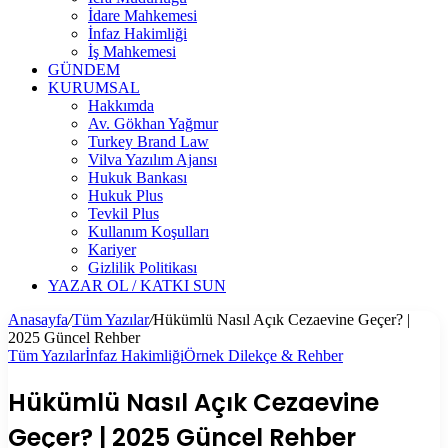
İdare Mahkemesi
İnfaz Hakimliği
İş Mahkemesi
GÜNDEM
KURUMSAL
Hakkımda
Av. Gökhan Yağmur
Turkey Brand Law
Vilva Yazılım Ajansı
Hukuk Bankası
Hukuk Plus
Tevkil Plus
Kullanım Koşulları
Kariyer
Gizlilik Politikası
YAZAR OL / KATKI SUN
Anasayfa
/
Tüm Yazılar
/
Hükümlü Nasıl Açık Cezaevine Geçer? |
2025 Güncel Rehber
Tüm Yazılar
İnfaz Hakimliği
Örnek Dilekçe & Rehber
Hükümlü Nasıl Açık Cezaevine
Geçer? | 2025 Güncel Rehber