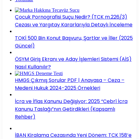
Çocuk Pornografisi Suçu Nedir? (TCK m.226/3)
Cezası ve Yargıtay Kararlarıyla Detaylı İnceleme
TOKİ 500 Bin Konut Başvuru, Şartlar ve İller (2025
Güncel)
ÖSYM Giriş Ekranı ve Aday İşlemleri Sistemi (AİS)
Nasıl Kullanılır?
HMGS Çıkmış Sorular PDF | Anayasa – Ceza –
Medeni Hukuk 2024-2025 Örnekleri
İcra ve İflas Kanunu Değişiyor: 2025 “Cebrî İcra
Kanunu Taslağı”nın Getirdikleri (Kapsamlı
Rehber)
İBAN Kiralama Cezasında Yeni Dönem: TCK 158’e