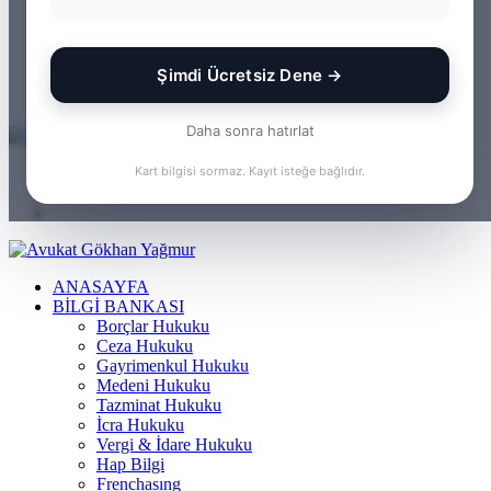
WhatsApp
Kayıt
Ol
Rastgele
Makale
Kenar
Şimdi Ücretsiz Dene →
Bölmesi
Arama
yap
Daha sonra hatırlat
...
Menü
Kart bilgisi sormaz. Kayıt isteğe bağlıdır.
Arama
yap
Kayıt
...
Ol
ANASAYFA
BILGI BANKASI
Borçlar Hukuku
Ceza Hukuku
Gayrimenkul Hukuku
Medeni Hukuku
Tazminat Hukuku
İcra Hukuku
Vergi & İdare Hukuku
Hap Bilgi
Frenchasıng