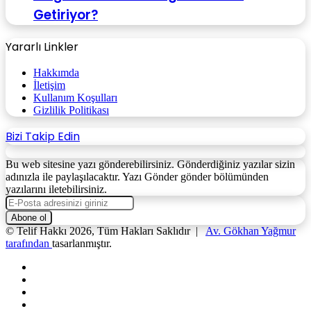
Getiriyor?
Yararlı Linkler
Hakkımda
İletişim
Kullanım Koşulları
Gizlilik Politikası
Bizi Takip Edin
Bu web sitesine yazı gönderebilirsiniz. Gönderdiğiniz yazılar sizin
adınızla ile paylaşılacaktır. Yazı Gönder gönder bölümünden
yazılarını iletebilirsiniz.
E-
Posta
adresinizi
© Telif Hakkı 2026, Tüm Hakları Saklıdır |
Av. Gökhan Yağmur
giriniz
tarafından
tasarlanmıştır.
Facebook
X
YouTube
Instagram