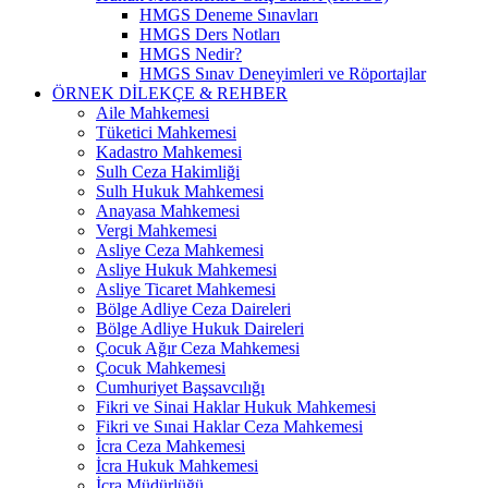
HMGS Deneme Sınavları
HMGS Ders Notları
HMGS Nedir?
HMGS Sınav Deneyimleri ve Röportajlar
ÖRNEK DILEKÇE & REHBER
Aile Mahkemesi
Tüketici Mahkemesi
Kadastro Mahkemesi
Sulh Ceza Hakimliği
Sulh Hukuk Mahkemesi
Anayasa Mahkemesi
Vergi Mahkemesi
Asliye Ceza Mahkemesi
Asliye Hukuk Mahkemesi
Asliye Ticaret Mahkemesi
Bölge Adliye Ceza Daireleri
Bölge Adliye Hukuk Daireleri
Çocuk Ağır Ceza Mahkemesi
Çocuk Mahkemesi
Cumhuriyet Başsavcılığı
Fikri ve Sinai Haklar Hukuk Mahkemesi
Fikri ve Sınai Haklar Ceza Mahkemesi
İcra Ceza Mahkemesi
İcra Hukuk Mahkemesi
İcra Müdürlüğü