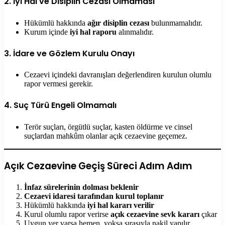
2.
İyi Hal ve Disiplin Cezası Olmaması
Hükümlü hakkında
ağır disiplin cezası
bulunmamalıdır.
Kurum içinde
iyi hal raporu
alınmalıdır.
3.
İdare ve Gözlem Kurulu Onayı
Cezaevi içindeki davranışları değerlendiren kurulun olumlu
rapor vermesi gerekir.
4.
Suç Türü Engeli Olmamalı
Terör suçları, örgütlü suçlar, kasten öldürme ve cinsel
suçlardan mahkûm olanlar açık cezaevine geçemez.
Açık Cezaevine Geçiş Süreci Adım Adım
İnfaz sürelerinin dolması beklenir
Cezaevi idaresi tarafından kurul toplanır
Hükümlü hakkında
iyi hal kararı verilir
Kurul olumlu rapor verirse
açık cezaevine sevk kararı
çıkar
Uygun yer varsa hemen, yoksa sırasıyla nakil yapılır