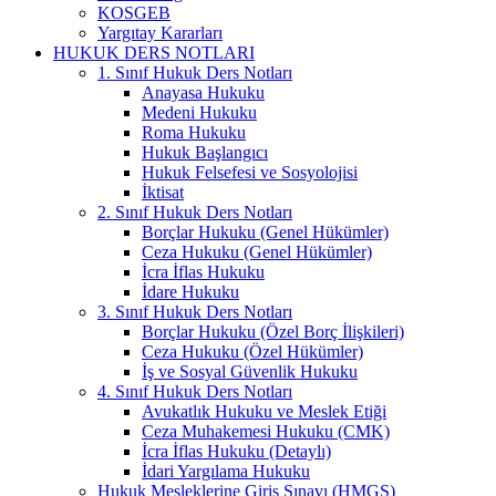
KOSGEB
Yargıtay Kararları
HUKUK DERS NOTLARI
1. Sınıf Hukuk Ders Notları
Anayasa Hukuku
Medeni Hukuku
Roma Hukuku
Hukuk Başlangıcı
Hukuk Felsefesi ve Sosyolojisi
İktisat
2. Sınıf Hukuk Ders Notları
Borçlar Hukuku (Genel Hükümler)
Ceza Hukuku (Genel Hükümler)
İcra İflas Hukuku
İdare Hukuku
3. Sınıf Hukuk Ders Notları
Borçlar Hukuku (Özel Borç İlişkileri)
Ceza Hukuku (Özel Hükümler)
İş ve Sosyal Güvenlik Hukuku
4. Sınıf Hukuk Ders Notları
Avukatlık Hukuku ve Meslek Etiği
Ceza Muhakemesi Hukuku (CMK)
İcra İflas Hukuku (Detaylı)
İdari Yargılama Hukuku
Hukuk Mesleklerine Giriş Sınavı (HMGS)