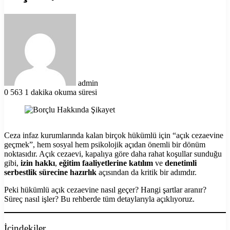
Bir
e-
posta
göndermek
admin
0
563
1 dakika okuma süresi
Ceza infaz kurumlarında kalan birçok hükümlü için “açık cezaevine
geçmek”, hem sosyal hem psikolojik açıdan önemli bir dönüm
noktasıdır. Açık cezaevi, kapalıya göre daha rahat koşullar sunduğu
gibi,
izin hakkı
,
eğitim faaliyetlerine katılım
ve
denetimli
serbestlik sürecine hazırlık
açısından da kritik bir adımdır.
Peki hükümlü açık cezaevine nasıl geçer? Hangi şartlar aranır?
Süreç nasıl işler? Bu rehberde tüm detaylarıyla açıklıyoruz.
İçindekiler