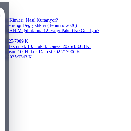
ra Kimleri, Nasıl Kurtarıyor?
ve Getirdiği Değişiklikler (Temmuz 2026)
r? IBAN Mağdurlarına 12. Yargı Paketi Ne Getiriyor?
esi 2025/7089 K.
addi Tazminat: 10. Hukuk Dairesi 2025/13608 K.
ğır Kusur: 10. Hukuk Dairesi 2025/13906 K.
iresi 2025/9343 K.