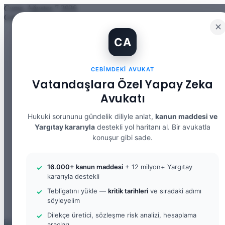
Cuma, Ağustos 7 2026
Güncel Makale
✕
İBAN Kiralama Cezasında Yeni Dönem: TCK 158’e Eklenen Fık
CA
12. Yargı Paketi Kabul Edildi: Avukat Gözüyle Tüm Maddeler 
Banka Hesabımı Dolandırıcılara Kullandırdım, Başıma Ne Geli
İhtiyaç Nedeniyle Tahliye: 9. Hukuk Dairesi 2025/7083 K.
CEBIMDEKI AVUKAT
Yargıtay Kararı İncelemesi ve Tanık Beyanları: 9. Hukuk Dair
Kusur Belirlemesinin Maddi ve Manevi Tazminata Etkisi ve M
Vatandaşlara Özel Yapay Zeka
Kusur Belirlemesinin Maddi ve Manevi Tazminata Etkisi ve A
Avukatı
Kira Sözleşmesinin Feshi ve Bilirkişi İncelemesi: 9. Hukuk Da
Yargıtay Kararı İncelemesi: 2. Ceza Dairesi 2026/2150 K.
Yargıtay Kararı İncelemesi: 2. Ceza Dairesi 2026/4266 K.
Hukuki sorununu gündelik diliyle anlat,
kanun maddesi ve
Yargıtay kararıyla
destekli yol haritanı al. Bir avukatla
Facebook
konuşur gibi sade.
X
YouTube
Instagram
16.000+ kanun maddesi
+ 12 milyon+ Yargıtay
WhatsApp
kararıyla destekli
Kayıt
Ol
Rastgele
Tebligatını yükle —
kritik tarihleri
ve sıradaki adımı
Makale
Kenar
söyleyelim
Bölmesi
Arama
Dilekçe üretici, sözleşme risk analizi, hesaplama
yap
araçları