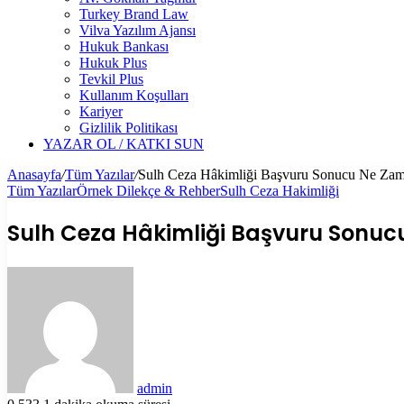
Turkey Brand Law
Vilva Yazılım Ajansı
Hukuk Bankası
Hukuk Plus
Tevkil Plus
Kullanım Koşulları
Kariyer
Gizlilik Politikası
YAZAR OL / KATKI SUN
Anasayfa
/
Tüm Yazılar
/
Sulh Ceza Hâkimliği Başvuru Sonucu Ne Zaman
Tüm Yazılar
Örnek Dilekçe & Rehber
Sulh Ceza Hakimliği
Sulh Ceza Hâkimliği Başvuru Sonucu 
Bir
e-
posta
göndermek
admin