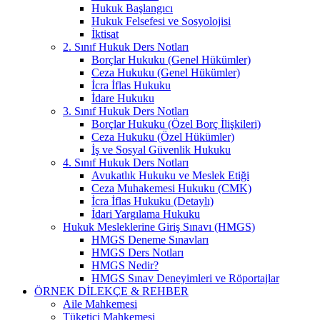
Hukuk Başlangıcı
Hukuk Felsefesi ve Sosyolojisi
İktisat
2. Sınıf Hukuk Ders Notları
Borçlar Hukuku (Genel Hükümler)
Ceza Hukuku (Genel Hükümler)
İcra İflas Hukuku
İdare Hukuku
3. Sınıf Hukuk Ders Notları
Borçlar Hukuku (Özel Borç İlişkileri)
Ceza Hukuku (Özel Hükümler)
İş ve Sosyal Güvenlik Hukuku
4. Sınıf Hukuk Ders Notları
Avukatlık Hukuku ve Meslek Etiği
Ceza Muhakemesi Hukuku (CMK)
İcra İflas Hukuku (Detaylı)
İdari Yargılama Hukuku
Hukuk Mesleklerine Giriş Sınavı (HMGS)
HMGS Deneme Sınavları
HMGS Ders Notları
HMGS Nedir?
HMGS Sınav Deneyimleri ve Röportajlar
ÖRNEK DILEKÇE & REHBER
Aile Mahkemesi
Tüketici Mahkemesi