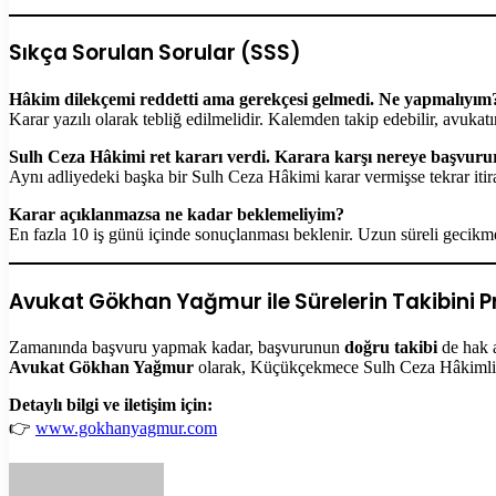
Sıkça Sorulan Sorular (SSS)
Hâkim dilekçemi reddetti ama gerekçesi gelmedi. Ne yapmalıyım
Karar yazılı olarak tebliğ edilmelidir. Kalemden takip edebilir, avukat
Sulh Ceza Hâkimi ret kararı verdi. Karara karşı nereye başvur
Aynı adliyedeki başka bir Sulh Ceza Hâkimi karar vermişse tekrar it
Karar açıklanmazsa ne kadar beklemeliyim?
En fazla 10 iş günü içinde sonuçlanması beklenir. Uzun süreli gecikmele
Avukat Gökhan Yağmur ile Sürelerin Takibini Pr
Zamanında başvuru yapmak kadar, başvurunun
doğru takibi
de hak a
Avukat Gökhan Yağmur
olarak, Küçükçekmece Sulh Ceza Hâkimliği 
Detaylı bilgi ve iletişim için:
👉
www.gokhanyagmur.com
Bir
e-