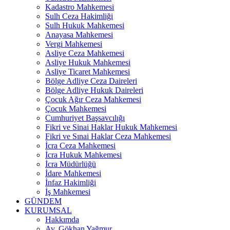
Kadastro Mahkemesi
Sulh Ceza Hakimliği
Sulh Hukuk Mahkemesi
Anayasa Mahkemesi
Vergi Mahkemesi
Asliye Ceza Mahkemesi
Asliye Hukuk Mahkemesi
Asliye Ticaret Mahkemesi
Bölge Adliye Ceza Daireleri
Bölge Adliye Hukuk Daireleri
Çocuk Ağır Ceza Mahkemesi
Çocuk Mahkemesi
Cumhuriyet Başsavcılığı
Fikri ve Sinai Haklar Hukuk Mahkemesi
Fikri ve Sınai Haklar Ceza Mahkemesi
İcra Ceza Mahkemesi
İcra Hukuk Mahkemesi
İcra Müdürlüğü
İdare Mahkemesi
İnfaz Hakimliği
İş Mahkemesi
GÜNDEM
KURUMSAL
Hakkımda
Av. Gökhan Yağmur