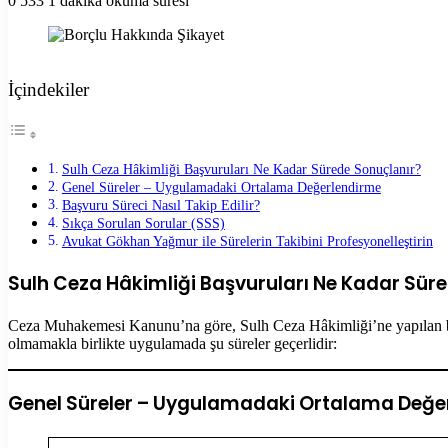
0
533
1 dakika okuma süresi
Facebook
X
LinkedIn
Tumblr
Pinterest
Reddit
VKontakte
Odnoklassniki
Pocket
Yazdır
İçindekiler
Sulh Ceza Hâkimliği Başvuruları Ne Kadar Sürede Sonuçlanır?
Genel Süreler – Uygulamadaki Ortalama Değerlendirme
Başvuru Süreci Nasıl Takip Edilir?
Sıkça Sorulan Sorular (SSS)
Avukat Gökhan Yağmur ile Sürelerin Takibini Profesyonelleştirin
Sulh Ceza Hâkimliği Başvuruları Ne Kadar Sür
Ceza Muhakemesi Kanunu’na göre, Sulh Ceza Hâkimliği’ne yapılan başvu
olmamakla birlikte uygulamada şu süreler geçerlidir:
Genel Süreler – Uygulamadaki Ortalama Değe