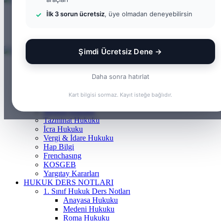
...
İlk 3 sorun ücretsiz
, üye olmadan deneyebilirsin
Menü
Arama
yap
Kayıt
...
Ol
Şimdi Ücretsiz Dene →
ANASAYFA
BILGI BANKASI
Daha sonra hatırlat
Borçlar Hukuku
Ceza Hukuku
Kart bilgisi sormaz. Kayıt isteğe bağlıdır.
Gayrimenkul Hukuku
Medeni Hukuku
Tazminat Hukuku
İcra Hukuku
Vergi & İdare Hukuku
Hap Bilgi
Frenchasıng
KOSGEB
Yargıtay Kararları
HUKUK DERS NOTLARI
1. Sınıf Hukuk Ders Notları
Anayasa Hukuku
Medeni Hukuku
Roma Hukuku