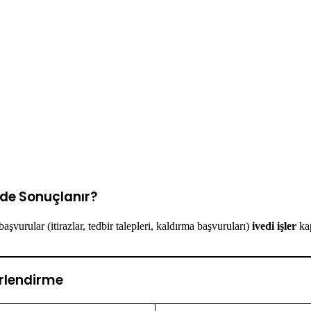
ede Sonuçlanır?
rular (itirazlar, tedbir talepleri, kaldırma başvuruları)
ivedi işler
kap
rlendirme