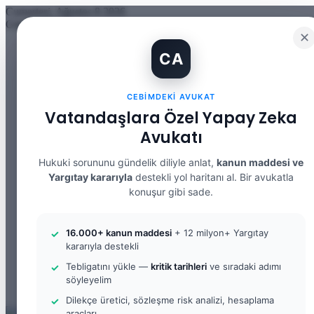
Cumartesi, Ağustos 8 2026
Güncel Makale
✕
İBAN Kiralama Cezasında Yeni Dönem: TCK 158’e Eklenen Fık
CA
12. Yargı Paketi Kabul Edildi: Avukat Gözüyle Tüm Maddeler 
Banka Hesabımı Dolandırıcılara Kullandırdım, Başıma Ne Geli
İhtiyaç Nedeniyle Tahliye: 9. Hukuk Dairesi 2025/7083 K.
CEBIMDEKI AVUKAT
Yargıtay Kararı İncelemesi ve Tanık Beyanları: 9. Hukuk Dair
Kusur Belirlemesinin Maddi ve Manevi Tazminata Etkisi ve M
Vatandaşlara Özel Yapay Zeka
Kusur Belirlemesinin Maddi ve Manevi Tazminata Etkisi ve A
Avukatı
Kira Sözleşmesinin Feshi ve Bilirkişi İncelemesi: 9. Hukuk Da
Yargıtay Kararı İncelemesi: 2. Ceza Dairesi 2026/2150 K.
Yargıtay Kararı İncelemesi: 2. Ceza Dairesi 2026/4266 K.
Hukuki sorununu gündelik diliyle anlat,
kanun maddesi ve
Yargıtay kararıyla
destekli yol haritanı al. Bir avukatla
Facebook
konuşur gibi sade.
X
YouTube
Instagram
16.000+ kanun maddesi
+ 12 milyon+ Yargıtay
WhatsApp
kararıyla destekli
Kayıt
Ol
Rastgele
Tebligatını yükle —
kritik tarihleri
ve sıradaki adımı
Makale
Kenar
söyleyelim
Bölmesi
Arama
Dilekçe üretici, sözleşme risk analizi, hesaplama
yap
araçları