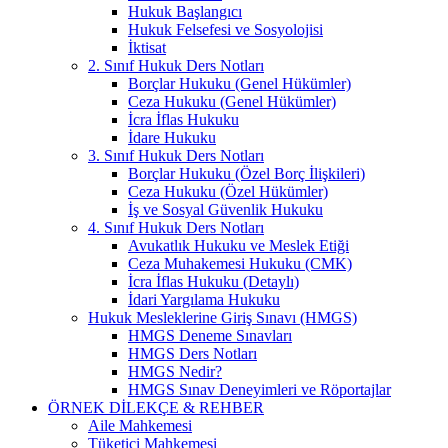
Hukuk Başlangıcı
Hukuk Felsefesi ve Sosyolojisi
İktisat
2. Sınıf Hukuk Ders Notları
Borçlar Hukuku (Genel Hükümler)
Ceza Hukuku (Genel Hükümler)
İcra İflas Hukuku
İdare Hukuku
3. Sınıf Hukuk Ders Notları
Borçlar Hukuku (Özel Borç İlişkileri)
Ceza Hukuku (Özel Hükümler)
İş ve Sosyal Güvenlik Hukuku
4. Sınıf Hukuk Ders Notları
Avukatlık Hukuku ve Meslek Etiği
Ceza Muhakemesi Hukuku (CMK)
İcra İflas Hukuku (Detaylı)
İdari Yargılama Hukuku
Hukuk Mesleklerine Giriş Sınavı (HMGS)
HMGS Deneme Sınavları
HMGS Ders Notları
HMGS Nedir?
HMGS Sınav Deneyimleri ve Röportajlar
ÖRNEK DILEKÇE & REHBER
Aile Mahkemesi
Tüketici Mahkemesi