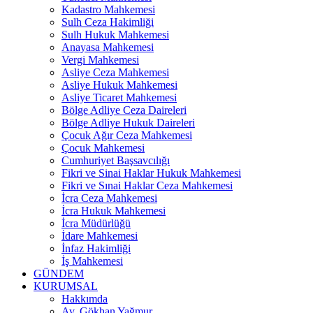
Kadastro Mahkemesi
Sulh Ceza Hakimliği
Sulh Hukuk Mahkemesi
Anayasa Mahkemesi
Vergi Mahkemesi
Asliye Ceza Mahkemesi
Asliye Hukuk Mahkemesi
Asliye Ticaret Mahkemesi
Bölge Adliye Ceza Daireleri
Bölge Adliye Hukuk Daireleri
Çocuk Ağır Ceza Mahkemesi
Çocuk Mahkemesi
Cumhuriyet Başsavcılığı
Fikri ve Sinai Haklar Hukuk Mahkemesi
Fikri ve Sınai Haklar Ceza Mahkemesi
İcra Ceza Mahkemesi
İcra Hukuk Mahkemesi
İcra Müdürlüğü
İdare Mahkemesi
İnfaz Hakimliği
İş Mahkemesi
GÜNDEM
KURUMSAL
Hakkımda
Av. Gökhan Yağmur