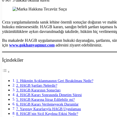
0
967
3 dakika okuma süresi
Facebook
X
LinkedIn
Tumblr
Pinterest
Reddit
VKontakte
Odnoklassniki
Pocket
Yazdır
Ceza yargılamalarında sanık lehine önemli sonuçlar doğuran ve mahku
hukuku müessesesidir. HAGB kararı, sanığın belirli şartları taşıması h
yükümlülüklere aykırı davranılmadığı takdirde, hüküm hiç verilmemiş 
Bu makalede HAGB uygulamasının hukuki dayanağını, şartlarını, süreci
için
www.gokhanyagmur.com
adresini ziyaret edebilirsiniz.
İçindekiler
1. Hükmün Açıklanmasının Geri Bırakılması Nedir?
2. HAGB Şartları Nelerdir?
3. HAGB Kararının Sonuçları
4. HAGB Kararı Sonrasında Denetim Süresi
5. HAGB Kararına İtiraz Edilebilir mi?
6. HAGB Kararı Verilemeyecek Durumlar
7. Yargıtay Kararlarıyla HAGB Uygulaması
8. HAGB’nin Sicil Kaydına Etkisi Nedir?