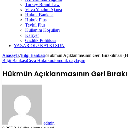
Turkey Brand Law
Vilva Yazılım Ajansı
Hukuk Bankası
Hukuk Plus
Tevkil Plus
Kullanım Koşulları
Kariyer
Gizlilik Politikası
YAZAR OL / KATKI SUN
Anasayfa
/
Bilgi Bankası
/
Hükmün Açıklanmasının Geri Bırakılması (
Bilgi Bankası
Ceza Hukuku
otomotik paylaşım
Hükmün Açıklanmasının Geri Bırakı
Bir
e-
posta
göndermek
admin