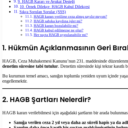
9. HAGB Kararı ve Avukat Desteği
10. Örnek Dilekçe: HAGB Kabul Dilekçesi
Sıkça Sorulan Sorular (SSS)
HAGB kararı verilirse ceza almış sayılır mıyım?
HAGB sabıka kaydına işler mi?
HAGB kararı bozulabilir mi?
HAGB kabul edilmezse ne olur?
Her suçta HAGB uygulanabilir mi?
1. Hükmün Açıklanmasının Geri Bıra
HAGB, Ceza Muhakemesi Kanunu’nun 231. maddesinde düzenlenmiş ol
denetim süresine tabi tutulur
. Denetim süresinde kişi tekrar kasıtlı 
Bu kurumun temel amacı, sanığın toplumla yeniden uyum içinde yaşaması
engellemektir.
2. HAGB Şartları Nelerdir?
HAGB kararı verilebilmesi için aşağıdaki şartların bir arada bulunması
Sanığa verilen ceza 2 yıl veya daha az süreli hapis ya da adl
Sanığın daha önce kasıtlı bir suçtan mahkûmiyetinin bulu