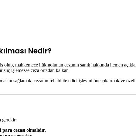
kılması Nedir?
up, mahkemece hükmolunan cezanın sanık hakkında hemen açıklanmaya
bir suç işlemezse ceza ortadan kalkar.
nı sağlamak, cezanın rehabilite edici işlevini öne çıkarmak ve özellik
 gerekir:
i para cezası olmalıdır.
nmaması gerekir.