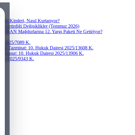
ra Kimleri, Nasıl Kurtarıyor?
ve Getirdiği Değişiklikler (Temmuz 2026)
r? IBAN Mağdurlarına 12. Yargı Paketi Ne Getiriyor?
esi 2025/7089 K.
addi Tazminat: 10. Hukuk Dairesi 2025/13608 K.
ğır Kusur: 10. Hukuk Dairesi 2025/13906 K.
iresi 2025/9343 K.