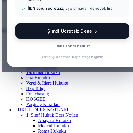
...
İlk 3 sorun ücretsiz
, üye olmadan deneyebilirsin
Menü
Arama
yap
Kayıt
...
Ol
Şimdi Ücretsiz Dene →
ANASAYFA
BILGI BANKASI
Daha sonra hatırlat
Borçlar Hukuku
Ceza Hukuku
Kart bilgisi sormaz. Kayıt isteğe bağlıdır.
Gayrimenkul Hukuku
Medeni Hukuku
Tazminat Hukuku
İcra Hukuku
Vergi & İdare Hukuku
Hap Bilgi
Frenchasıng
KOSGEB
Yargıtay Kararları
HUKUK DERS NOTLARI
1. Sınıf Hukuk Ders Notları
Anayasa Hukuku
Medeni Hukuku
Roma Hukuku