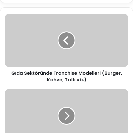
Gıda
Sektöründe
Franchise
Modelleri
(Burger,
Kahve,
Tatlı
vb.)
Gıda Sektöründe Franchise Modelleri (Burger,
Kahve, Tatlı vb.)
Eğitim
ve
Etüt
Merkezi
Franchise'ları