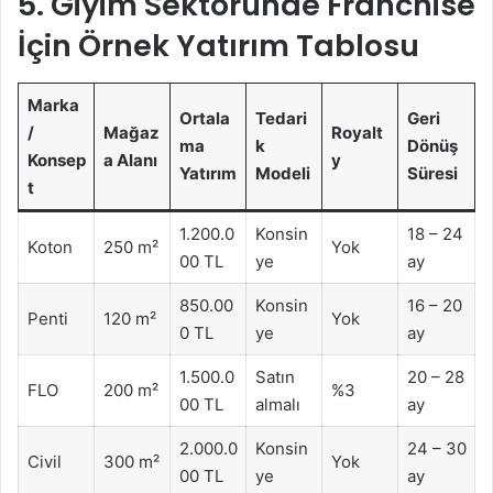
5. Giyim Sektöründe Franchise
İçin Örnek Yatırım Tablosu
Marka
Ortala
Tedari
Geri
/
Mağaz
Royalt
ma
k
Dönüş
Konsep
a Alanı
y
Yatırım
Modeli
Süresi
t
1.200.0
Konsin
18 – 24
Koton
250 m²
Yok
00 TL
ye
ay
850.00
Konsin
16 – 20
Penti
120 m²
Yok
0 TL
ye
ay
1.500.0
Satın
20 – 28
FLO
200 m²
%3
00 TL
almalı
ay
2.000.0
Konsin
24 – 30
Civil
300 m²
Yok
00 TL
ye
ay