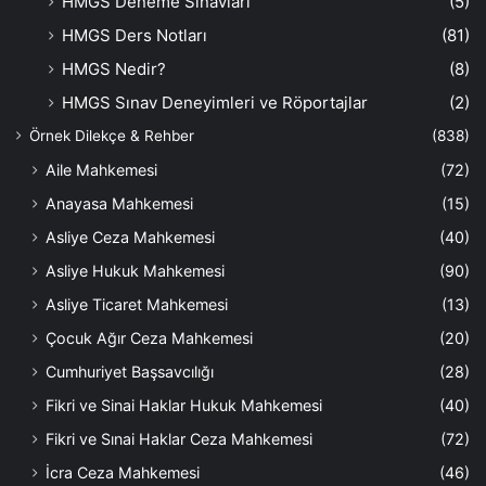
HMGS Deneme Sınavları
(5)
HMGS Ders Notları
(81)
HMGS Nedir?
(8)
HMGS Sınav Deneyimleri ve Röportajlar
(2)
Örnek Dilekçe & Rehber
(838)
Aile Mahkemesi
(72)
Anayasa Mahkemesi
(15)
Asliye Ceza Mahkemesi
(40)
Asliye Hukuk Mahkemesi
(90)
Asliye Ticaret Mahkemesi
(13)
Çocuk Ağır Ceza Mahkemesi
(20)
Cumhuriyet Başsavcılığı
(28)
Fikri ve Sinai Haklar Hukuk Mahkemesi
(40)
Fikri ve Sınai Haklar Ceza Mahkemesi
(72)
İcra Ceza Mahkemesi
(46)