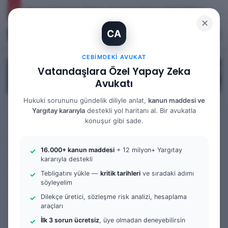
İhtiyaç Nedeniyle Tahliye: 9. Hukuk Dairesi 2025/7083 K.
✕
CA
Kayıt Ol
Arama 
M
CEBIMDEKI AVUKAT
Vatandaşlara Özel Yapay Zeka
Avukatı
Hukuki sorununu gündelik diliyle anlat,
kanun maddesi ve
Yargıtay kararıyla
destekli yol haritanı al. Bir avukatla
Anasayfa
/
Tüm Yazılar
konuşur gibi sade.
Tüm Yazılar
Bilgi Bankası
Frenchasıng
16.000+ kanun maddesi
+ 12 milyon+ Yargıtay
Giyim ve Moda Sektöründe
kararıyla destekli
Tebligatını yükle —
kritik tarihleri
ve sıradaki adımı
Franchise Örnekleri
söyleyelim
Dilekçe üretici, sözleşme risk analizi, hesaplama
araçları
Bir
admin
0
470
2 dakika okuma süresi
e-
İlk 3 sorun ücretsiz
, üye olmadan deneyebilirsin