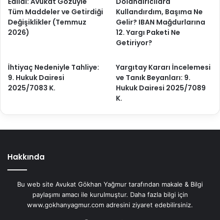
Edildi: Avukat Gözüyle
Dolandırıcılara
Tüm Maddeler ve Getirdiği
Kullandırdım, Başıma Ne
Değişiklikler (Temmuz
Gelir? IBAN Mağdurlarına
2026)
12. Yargı Paketi Ne
Getiriyor?
İhtiyaç Nedeniyle Tahliye:
Yargıtay Kararı İncelemesi
9. Hukuk Dairesi
ve Tanık Beyanları: 9.
2025/7083 K.
Hukuk Dairesi 2025/7089
K.
Hakkında
Bu web site Avukat Gökhan Yağmur tarafından makale & Bilgi
paylaşımı amacı ile kurulmuştur. Daha fazla bilgi için
www.gokhanyagmur.com adresini ziyaret edebilirsiniz.