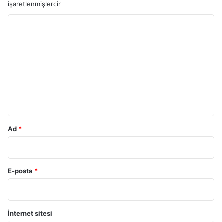
işaretlenmişlerdir
Y
o
r
u
m
*
Ad
*
E-posta
*
İnternet sitesi