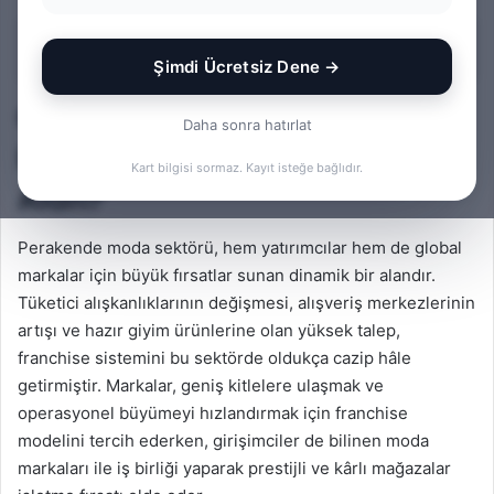
posta
göndermek
İçindekiler
Şimdi Ücretsiz Dene →
Giriş: Giyim Sektörü Neden
Daha sonra hatırlat
Franchise İçin Stratejik Bir
Kart bilgisi sormaz. Kayıt isteğe bağlıdır.
Alan?
Perakende moda sektörü, hem yatırımcılar hem de global
markalar için büyük fırsatlar sunan dinamik bir alandır.
Tüketici alışkanlıklarının değişmesi, alışveriş merkezlerinin
artışı ve hazır giyim ürünlerine olan yüksek talep,
franchise sistemini bu sektörde oldukça cazip hâle
getirmiştir. Markalar, geniş kitlelere ulaşmak ve
operasyonel büyümeyi hızlandırmak için franchise
modelini tercih ederken, girişimciler de bilinen moda
markaları ile iş birliği yaparak prestijli ve kârlı mağazalar