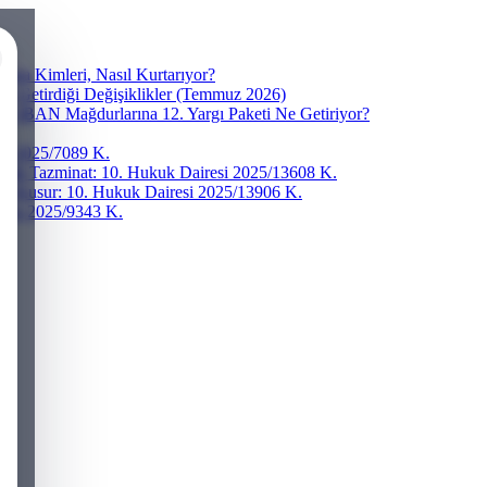
ra Kimleri, Nasıl Kurtarıyor?
ve Getirdiği Değişiklikler (Temmuz 2026)
r? IBAN Mağdurlarına 12. Yargı Paketi Ne Getiriyor?
esi 2025/7089 K.
addi Tazminat: 10. Hukuk Dairesi 2025/13608 K.
ğır Kusur: 10. Hukuk Dairesi 2025/13906 K.
iresi 2025/9343 K.