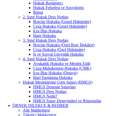
Hukuk Başlangıcı
Hukuk Felsefesi ve Sosyolojisi
İktisat
2. Sınıf Hukuk Ders Notları
Borçlar Hukuku (Genel Hükümler)
Ceza Hukuku (Genel Hükümler)
İcra İflas Hukuku
İdare Hukuku
3. Sınıf Hukuk Ders Notları
Borçlar Hukuku (Özel Borç İlişkileri)
Ceza Hukuku (Özel Hükümler)
İş ve Sosyal Güvenlik Hukuku
4. Sınıf Hukuk Ders Notları
Avukatlık Hukuku ve Meslek Etiği
Ceza Muhakemesi Hukuku (CMK)
İcra İflas Hukuku (Detaylı)
İdari Yargılama Hukuku
Hukuk Mesleklerine Giriş Sınavı (HMGS)
HMGS Deneme Sınavları
HMGS Ders Notları
HMGS Nedir?
HMGS Sınav Deneyimleri ve Röportajlar
ÖRNEK DILEKÇE & REHBER
Aile Mahkemesi
Tüketici Mahkemesi