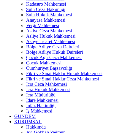
Kadastro Mahkemesi
Sulh Ceza Hakimliği
Sulh Hukuk Mahkemesi
Anayasa Mahkemesi
Vergi Mahkemesi
Asliye Ceza Mahkemesi
Asliye Hukuk Mahkemesi
Asliye Ticaret Mahkemesi
Bölge Adliye Ceza Daireleri
Bölge Adliye Hukuk Daireleri
Çocuk Ağır Ceza Mahkemesi
Çocuk Mahkemesi
Cumhuriyet Başsavcılığı
Fikri ve Sinai Haklar Hukuk Mahkemesi
Fikri ve Sınai Haklar Ceza Mahkemesi
İcra Ceza Mahkemesi
İcra Hukuk Mahkemesi
İcra Müdürlüğü
İdare Mahkemesi
İnfaz Hakimliği
İş Mahkemesi
GÜNDEM
KURUMSAL
Hakkımda
Av. Gökhan Yağmur