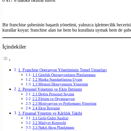
0
417
8 dakika okuma süresi
Facebook
X
LinkedIn
Tumblr
Pinterest
Reddit
VKontakte
Odnoklassniki
Pocket
Yazdır
Bir franchise şubesinin başarılı yönetimi, yalnızca işletmecilik becer
kurallar koyar; franchise alan ise hem bu kurallara uymak hem de şube
İçindekiler
1. Franchise Operasyon Yönetiminin Temel Unsurları
1.1 Günlük Operasyonların Planlanması
1.2 Marka Standartlarına Uyum
1.3 Müşteri Deneyiminin Yönetimi
2. Personel Yönetimi ve Ekip İletişimi
2.1 Doğru Personel Seçimi
2.2 Eğitim ve Oryantasyon
2.3 Motivasyon ve Performans Yönetimi
2.4 Ekip İletişimi
3. Finansal Yönetim ve Kârlılık Takibi
3.1 Gelir-Gider Analizi
3.2 Maliyet Kontrolü
3.3 Nakit Akışı Planlaması