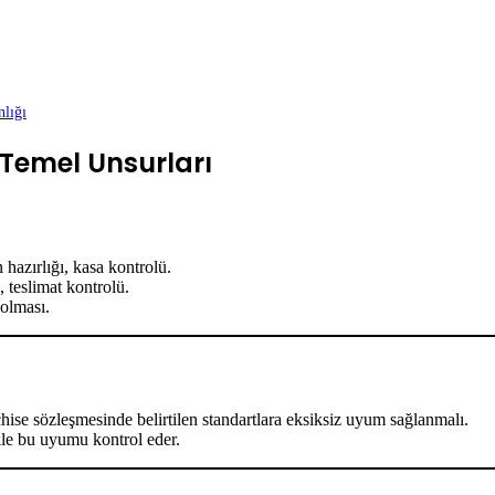
lığı
 Temel Unsurları
n hazırlığı, kasa kontrolü.
i, teslimat kontrolü.
 olması.
ise sözleşmesinde belirtilen standartlara eksiksiz uyum sağlanmalı.
kle bu uyumu kontrol eder.