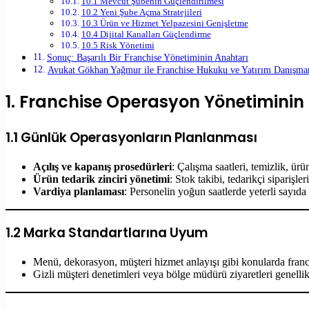
10.1 Mevcut Şubenin Güçlendirilmesi
10.2 Yeni Şube Açma Stratejileri
10.3 Ürün ve Hizmet Yelpazesini Genişletme
10.4 Dijital Kanalları Güçlendirme
10.5 Risk Yönetimi
Sonuç: Başarılı Bir Franchise Yönetiminin Anahtarı
Avukat Gökhan Yağmur ile Franchise Hukuku ve Yatırım Danışman
1. Franchise Operasyon Yönetiminin
1.1 Günlük Operasyonların Planlanması
Açılış ve kapanış prosedürleri
: Çalışma saatleri, temizlik, ürü
Ürün tedarik zinciri yönetimi
: Stok takibi, tedarikçi siparişler
Vardiya planlaması
: Personelin yoğun saatlerde yeterli sayıda
1.2 Marka Standartlarına Uyum
Menü, dekorasyon, müşteri hizmet anlayışı gibi konularda franch
Gizli müşteri denetimleri veya bölge müdürü ziyaretleri genelli