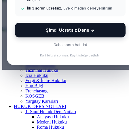
...
İlk 3 sorun ücretsiz
, üye olmadan deneyebilirsin
Menü
Arama
yap
Kayıt
...
Ol
Şimdi Ücretsiz Dene →
ANASAYFA
BILGI BANKASI
Daha sonra hatırlat
Borçlar Hukuku
Ceza Hukuku
Kart bilgisi sormaz. Kayıt isteğe bağlıdır.
Gayrimenkul Hukuku
Medeni Hukuku
Tazminat Hukuku
İcra Hukuku
Vergi & İdare Hukuku
Hap Bilgi
Frenchasıng
KOSGEB
Yargıtay Kararları
HUKUK DERS NOTLARI
1. Sınıf Hukuk Ders Notları
Anayasa Hukuku
Medeni Hukuku
Roma Hukuku