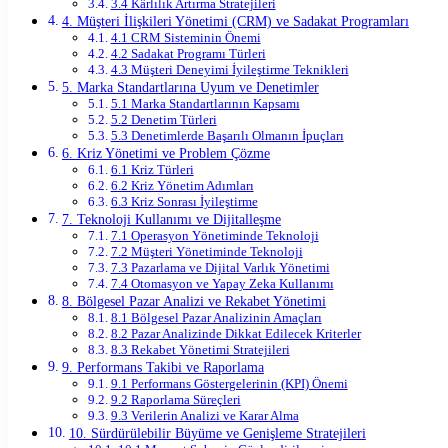
3.4 Kârlılık Artırma Stratejileri
4. Müşteri İlişkileri Yönetimi (CRM) ve Sadakat Programları
4.1 CRM Sisteminin Önemi
4.2 Sadakat Programı Türleri
4.3 Müşteri Deneyimi İyileştirme Teknikleri
5. Marka Standartlarına Uyum ve Denetimler
5.1 Marka Standartlarının Kapsamı
5.2 Denetim Türleri
5.3 Denetimlerde Başarılı Olmanın İpuçları
6. Kriz Yönetimi ve Problem Çözme
6.1 Kriz Türleri
6.2 Kriz Yönetim Adımları
6.3 Kriz Sonrası İyileştirme
7. Teknoloji Kullanımı ve Dijitalleşme
7.1 Operasyon Yönetiminde Teknoloji
7.2 Müşteri Yönetiminde Teknoloji
7.3 Pazarlama ve Dijital Varlık Yönetimi
7.4 Otomasyon ve Yapay Zeka Kullanımı
8. Bölgesel Pazar Analizi ve Rekabet Yönetimi
8.1 Bölgesel Pazar Analizinin Amaçları
8.2 Pazar Analizinde Dikkat Edilecek Kriterler
8.3 Rekabet Yönetimi Stratejileri
9. Performans Takibi ve Raporlama
9.1 Performans Göstergelerinin (KPI) Önemi
9.2 Raporlama Süreçleri
9.3 Verilerin Analizi ve Karar Alma
10. Sürdürülebilir Büyüme ve Genişleme Stratejileri