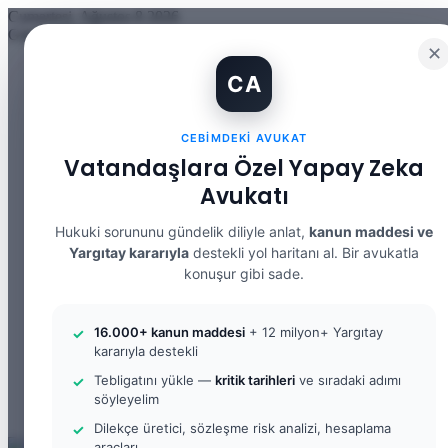
Cumartesi, Ağustos 8 2026
Güncel Makale
✕
İBAN Kiralama Cezasında Yeni Dönem: TCK 158’e Eklenen Fık
CA
12. Yargı Paketi Kabul Edildi: Avukat Gözüyle Tüm Maddeler 
Banka Hesabımı Dolandırıcılara Kullandırdım, Başıma Ne Geli
İhtiyaç Nedeniyle Tahliye: 9. Hukuk Dairesi 2025/7083 K.
CEBIMDEKI AVUKAT
Yargıtay Kararı İncelemesi ve Tanık Beyanları: 9. Hukuk Dair
Kusur Belirlemesinin Maddi ve Manevi Tazminata Etkisi ve M
Vatandaşlara Özel Yapay Zeka
Kusur Belirlemesinin Maddi ve Manevi Tazminata Etkisi ve A
Avukatı
Kira Sözleşmesinin Feshi ve Bilirkişi İncelemesi: 9. Hukuk Da
Yargıtay Kararı İncelemesi: 2. Ceza Dairesi 2026/2150 K.
Yargıtay Kararı İncelemesi: 2. Ceza Dairesi 2026/4266 K.
Hukuki sorununu gündelik diliyle anlat,
kanun maddesi ve
Yargıtay kararıyla
destekli yol haritanı al. Bir avukatla
Facebook
konuşur gibi sade.
X
YouTube
Instagram
16.000+ kanun maddesi
+ 12 milyon+ Yargıtay
WhatsApp
kararıyla destekli
Kayıt
Ol
Rastgele
Tebligatını yükle —
kritik tarihleri
ve sıradaki adımı
Makale
Kenar
söyleyelim
Bölmesi
Arama
Dilekçe üretici, sözleşme risk analizi, hesaplama
yap
araçları