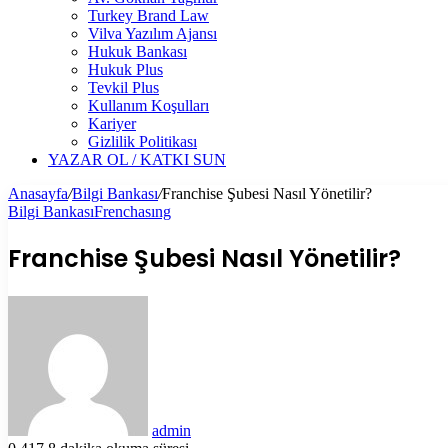
Turkey Brand Law
Vilva Yazılım Ajansı
Hukuk Bankası
Hukuk Plus
Tevkil Plus
Kullanım Koşulları
Kariyer
Gizlilik Politikası
YAZAR OL / KATKI SUN
Anasayfa
/
Bilgi Bankası
/
Franchise Şubesi Nasıl Yönetilir?
Bilgi Bankası
Frenchasıng
Franchise Şubesi Nasıl Yönetilir?
Bir
e-
posta
göndermek
admin