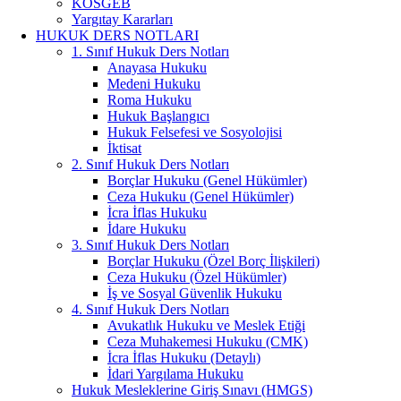
KOSGEB
Yargıtay Kararları
HUKUK DERS NOTLARI
1. Sınıf Hukuk Ders Notları
Anayasa Hukuku
Medeni Hukuku
Roma Hukuku
Hukuk Başlangıcı
Hukuk Felsefesi ve Sosyolojisi
İktisat
2. Sınıf Hukuk Ders Notları
Borçlar Hukuku (Genel Hükümler)
Ceza Hukuku (Genel Hükümler)
İcra İflas Hukuku
İdare Hukuku
3. Sınıf Hukuk Ders Notları
Borçlar Hukuku (Özel Borç İlişkileri)
Ceza Hukuku (Özel Hükümler)
İş ve Sosyal Güvenlik Hukuku
4. Sınıf Hukuk Ders Notları
Avukatlık Hukuku ve Meslek Etiği
Ceza Muhakemesi Hukuku (CMK)
İcra İflas Hukuku (Detaylı)
İdari Yargılama Hukuku
Hukuk Mesleklerine Giriş Sınavı (HMGS)