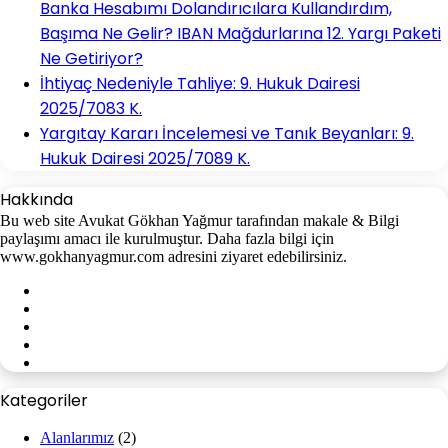
Banka Hesabımı Dolandırıcılara Kullandırdım,
Başıma Ne Gelir? IBAN Mağdurlarına 12. Yargı Paketi
Ne Getiriyor?
İhtiyaç Nedeniyle Tahliye: 9. Hukuk Dairesi
2025/7083 K.
Yargıtay Kararı İncelemesi ve Tanık Beyanları: 9.
Hukuk Dairesi 2025/7089 K.
Hakkında
Bu web site Avukat Gökhan Yağmur tarafından makale & Bilgi
paylaşımı amacı ile kurulmuştur. Daha fazla bilgi için
www.gokhanyagmur.com adresini ziyaret edebilirsiniz.
Facebook
X
YouTube
Instagram
WhatsApp
Kategoriler
Alanlarımız
(2)