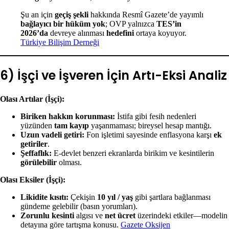
Şu an için
geçiş şekli
hakkında Resmî Gazete’de yayımlı
bağlayıcı bir hüküm yok
; OVP yalnızca
TES’in
2026’da
devreye alınması
hedefini
ortaya koyuyor.
Türkiye Bilişim Derneği
6) İşçi ve İşveren İçin Artı-Eksi Analiz
Olası Artılar (İşçi):
Biriken hakkın korunması:
İstifa gibi fesih nedenleri
yüzünden
tam kayıp
yaşanmaması; bireysel hesap mantığı.
Uzun vadeli getiri:
Fon işletimi sayesinde enflasyona karşı
ek
getiriler
.
Şeffaflık:
E-devlet benzeri ekranlarda birikim ve kesintilerin
görülebilir
olması.
Olası Eksiler (İşçi):
Likidite kısıtı:
Çekişin
10 yıl / yaş
gibi şartlara bağlanması
gündeme gelebilir (basın yorumları).
Zorunlu kesinti
algısı ve
net ücret
üzerindeki etkiler—modelin
detayına göre tartışma konusu.
Gazete Oksijen