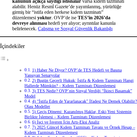
kanunun açıkça saydığı istisnalar
varsa kıdem tazminatı
alabilir. Henüz Resmî Gazete’de yayımlanmış, yürürlüğe
girmiş bir “istifa eden herkese kıdem tazminatı”
düzenlemesi
yoktur
. OVP’de ise
TES’in 2026’da
devreye alınması
hedefi yer alıyor; ayrıntılar kanunla
belirlenecek.
Çalışma ve Sosyal Güvenlik Bakanlığı
İçindekiler
1) Haber Ne Diyor? OVP’de TES Hedefi ve Basına
Yansıyan Senaryolar
2) Bugün Geçerli Hukuk: İstifa & Kıdem Tazminatı Hangi
Hallerde Mümkün? – Kıdem Tazminatı Düzenlemesi
3) TES Nedir? OVP’nin Sinyal Verdiği “İkinci Basamak”
Model
4) “İstifa Eden de Yararlanacak” İfadesi Ne Demek Olabilir?
Olası Modeller
5) Geçiş Dönemi: Kazanılmış Haklar, Eski-Yeni Sistemin
Birlikte İşlemesi – Kıdem Tazminatı Düzenlemesi
6) İşçi ve İşveren İçin Artı-Eksi Analiz
7) 2025 Güncel Kıdem Tazminatı Tavanı ve Örnek Hesap –
Kıdem Tazminatı Düzenlemesi