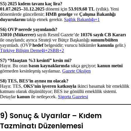
S5) 2025 kıdem tavanı kaç lira?
01.07.2025–31.12.2025
dönemi için
53.919,68 TL
(yıllık). Yeni
dönemlerde güncellenir;
HMB genelge
ve
Çalışma Bakanlığı
duyurularını
takip etmek gerekir.
Sağlık Bakanlığı+1
S6) OVP nerede yayımlandı?
33010 (Mükerrer)
sayılı Resmî Gazete’de
10376 sayılı CB Kararı
ile onaylandı; ayrıca Strateji ve Bütçe Başkanlığı
sunum/bülten
yayımladı. (OVP
hedef
belgesidir; vurucu hükümler
kanunla
gelir.)
Türkiye Bilişim Derneği+2SBB+2
S7) “Maaştan %3 kesinti” kesin mi?
Hayır. Bu oran
basın kaynaklarında
sıkça geçiyor;
kanun metni
görmeden kesinleşmiş sayılamaz.
Gazete Oksijen
S8) TES, BES’in aynısı mı olacak?
Hayır. TES,
OKS’nin işveren katkısıyla
ikinci basamak bir emeklilik
katmanı olarak düşünülüyor; BES ise gönüllü emeklilik sistemi.
Detaylar
kanun
ile netleşecek.
Sigorta Gazetesi
9) Sonuç & Uyarılar – Kıdem
Tazminatı Düzenlemesi