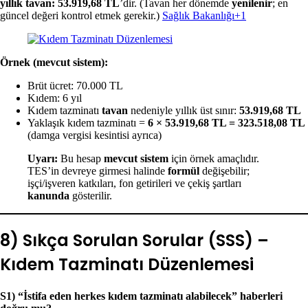
yıllık tavan: 53.919,68 TL
’dir. (Tavan her dönemde
yenilenir
; en
güncel değeri kontrol etmek gerekir.)
Sağlık Bakanlığı+1
Örnek (mevcut sistem):
Brüt ücret: 70.000 TL
Kıdem: 6 yıl
Kıdem tazminatı
tavan
nedeniyle yıllık üst sınır:
53.919,68 TL
Yaklaşık kıdem tazminatı =
6 × 53.919,68 TL = 323.518,08 TL
(damga vergisi kesintisi ayrıca)
Uyarı:
Bu hesap
mevcut sistem
için örnek amaçlıdır.
TES’in devreye girmesi halinde
formül
değişebilir;
işçi/işveren katkıları, fon getirileri ve çekiş şartları
kanunda
gösterilir.
8) Sıkça Sorulan Sorular (SSS) –
Kıdem Tazminatı Düzenlemesi
S1) “İstifa eden herkes kıdem tazminatı alabilecek” haberleri