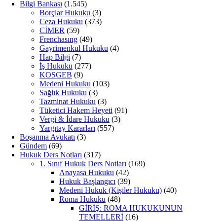
Bilgi Bankası
(1.545)
Borçlar Hukuku
(3)
Ceza Hukuku
(373)
CİMER
(59)
Frenchasıng
(49)
Gayrimenkul Hukuku
(4)
Hap Bilgi
(7)
İş Hukuku
(277)
KOSGEB
(9)
Medeni Hukuku
(103)
Sağlık Hukuku
(3)
Tazminat Hukuku
(3)
Tüketici Hakem Heyeti
(91)
Vergi & İdare Hukuku
(3)
Yargıtay Kararları
(557)
Boşanma Avukatı
(3)
Gündem
(69)
Hukuk Ders Notları
(317)
1. Sınıf Hukuk Ders Notları
(169)
Anayasa Hukuku
(42)
Hukuk Başlangıcı
(39)
Medeni Hukuk (Kişiler Hukuku)
(40)
Roma Hukuku
(48)
GİRİŞ: ROMA HUKUKUNUN
TEMELLERİ
(16)