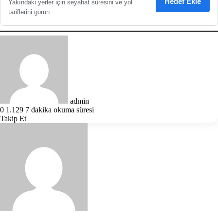
Hedef Ekle
Yakındaki yerler için seyahat süresini ve yol
tariflerini görün
Bir
e-
posta
göndermek
admin
0
1.129
7 dakika okuma süresi
Takip Et