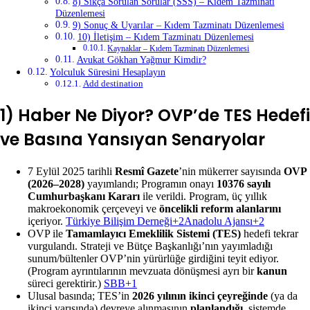
8) Sıkça Sorulan Sorular (SSS) – Kıdem Tazminatı
Düzenlemesi
9) Sonuç & Uyarılar – Kıdem Tazminatı Düzenlemesi
10) İletişim – Kıdem Tazminatı Düzenlemesi
Kaynaklar – Kıdem Tazminatı Düzenlemesi
Avukat Gökhan Yağmur Kimdir?
Yolculuk Süresini Hesaplayın
Add destination
1) Haber Ne Diyor? OVP’de TES Hedefi
ve Basına Yansıyan Senaryolar
7 Eylül 2025 tarihli
Resmî Gazete
’nin mükerrer sayısında
OVP
(2026–2028)
yayımlandı; Programın onayı
10376 sayılı
Cumhurbaşkanı Kararı
ile verildi. Program, üç yıllık
makroekonomik çerçeveyi ve
öncelikli reform alanlarını
içeriyor.
Türkiye Bilişim Derneği+2Anadolu Ajansı+2
OVP ile
Tamamlayıcı Emeklilik Sistemi (TES)
hedefi tekrar
vurgulandı. Strateji ve Bütçe Başkanlığı’nın yayımladığı
sunum/bültenler OVP’nin yürürlüğe girdiğini teyit ediyor.
(Program ayrıntılarının mevzuata dönüşmesi ayrı bir
kanun
süreci gerektirir.)
SBB+1
Ulusal basında; TES’in
2026 yılının ikinci çeyreğinde
(ya da
ikinci yarısında) devreye alınmasının
planlandığı
, sistemde