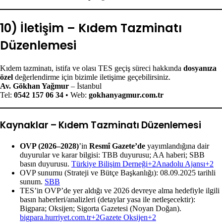
10) İletişim – Kıdem Tazminatı
Düzenlemesi
Kıdem tazminatı, istifa ve olası TES geçiş süreci hakkında
dosyanıza
özel
değerlendirme için bizimle iletişime geçebilirsiniz.
Av. Gökhan Yağmur
– İstanbul
Tel:
0542 157 06 34
• Web:
gokhanyagmur.com.tr
Kaynaklar – Kıdem Tazminatı Düzenlemesi
OVP (2026–2028)
’in
Resmî Gazete’de
yayımlandığına dair
duyurular ve karar bilgisi: TBB duyurusu; AA haberi; SBB
basın duyurusu.
Türkiye Bilişim Derneği+2Anadolu Ajansı+2
OVP sunumu (Strateji ve Bütçe Başkanlığı): 08.09.2025 tarihli
sunum.
SBB
TES’in OVP’de yer aldığı ve 2026 devreye alma hedefiyle ilgili
basın haberleri/analizleri (detaylar yasa ile netleşecektir):
Bigpara; Oksijen; Sigorta Gazetesi (Noyan Doğan).
bigpara.hurriyet.com.tr+2Gazete Oksijen+2