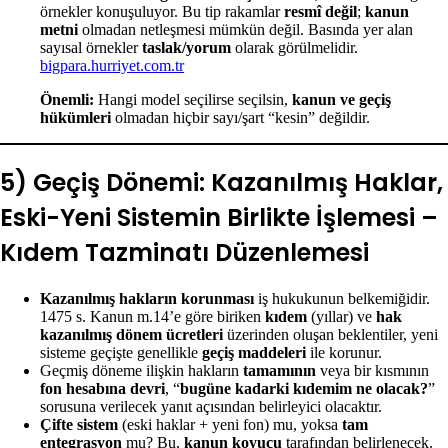
örnekler konuşuluyor. Bu tip rakamlar
resmî değil
;
kanun
metni
olmadan netleşmesi mümkün değil. Basında yer alan
sayısal örnekler
taslak/yorum
olarak görülmelidir.
bigpara.hurriyet.com.tr
Önemli:
Hangi model seçilirse seçilsin,
kanun ve geçiş
hükümleri
olmadan hiçbir sayı/şart “kesin” değildir.
5) Geçiş Dönemi: Kazanılmış Haklar,
Eski-Yeni Sistemin Birlikte İşlemesi –
Kıdem Tazminatı Düzenlemesi
Kazanılmış hakların korunması
iş hukukunun belkemiğidir.
1475 s. Kanun m.14’e göre biriken
kıdem
(yıllar) ve
hak
kazanılmış dönem ücretleri
üzerinden oluşan beklentiler, yeni
sisteme geçişte genellikle
geçiş maddeleri
ile korunur.
Geçmiş döneme ilişkin hakların
tamamının
veya bir kısmının
fon hesabına devri
, “
bugüne kadarki kıdemim ne olacak?
”
sorusuna verilecek yanıt açısından belirleyici olacaktır.
Çifte sistem
(eski haklar + yeni fon) mu, yoksa
tam
entegrasyon
mu? Bu,
kanun koyucu
tarafından belirlenecek.