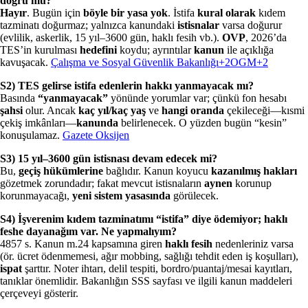
doğru mu?
Hayır
. Bugün için
böyle bir yasa yok
. İstifa
kural olarak
kıdem
tazminatı doğurmaz; yalnızca kanundaki
istisnalar
varsa doğurur
(evlilik, askerlik, 15 yıl–3600 gün, haklı fesih vb.).
OVP
, 2026’da
TES’in kurulması
hedefini
koydu; ayrıntılar
kanun
ile açıklığa
kavuşacak.
Çalışma ve Sosyal Güvenlik Bakanlığı+2OGM+2
S2) TES gelirse istifa edenlerin hakkı yanmayacak mı?
Basında
“yanmayacak”
yönünde yorumlar var; çünkü fon hesabı
şahsi
olur. Ancak
kaç yıl/kaç yaş
ve
hangi oranda
çekileceği—kısmi
çekiş imkânları—
kanunda
belirlenecek. O yüzden bugün “kesin”
konuşulamaz.
Gazete Oksijen
S3) 15 yıl–3600 gün istisnası devam edecek mi?
Bu,
geçiş hükümlerine
bağlıdır. Kanun koyucu
kazanılmış hakları
gözetmek zorundadır; fakat mevcut istisnaların
aynen
korunup
korunmayacağı,
yeni sistem yasasında
görülecek.
S4) İşverenim kıdem tazminatımı “istifa” diye ödemiyor; haklı
feshe dayanağım var. Ne yapmalıyım?
4857 s. Kanun m.24 kapsamına giren
haklı fesih
nedenleriniz varsa
(ör. ücret ödenmemesi, ağır mobbing, sağlığı tehdit eden iş koşulları),
ispat
şarttır. Noter ihtarı, delil tespiti, bordro/puantaj/mesai kayıtları,
tanıklar önemlidir. Bakanlığın SSS sayfası ve ilgili kanun maddeleri
çerçeveyi gösterir.