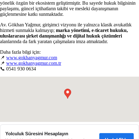
yönelik özgün bir ekosistem geliştirmiştir. Bu sayede hukuk bilgisinin
paylaşımı, güncel içtihatların takibi ve mesleki dayanışmanın
güçlenmesine katkı sunmaktadır.
Av. Gökhan Yağmur, girişimci vizyonu ile yalnızca klasik avukatlık
hizmeti sunmakla kalmayıp;
marka yönetimi, e-ticaret hukuku,
uluslararası şirket danışmanlığı ve dijital hukuk çözümleri
alanlarında da fark yaratan çalışmalara imza atmaktadır.
Daha fazla bilgi için:
📌
www.gokhanyagmur.com
📌
www.gokhanyagmur.com.tr
📞 0541 930 0634
●
Yolculuk Süresini Hesaplayın