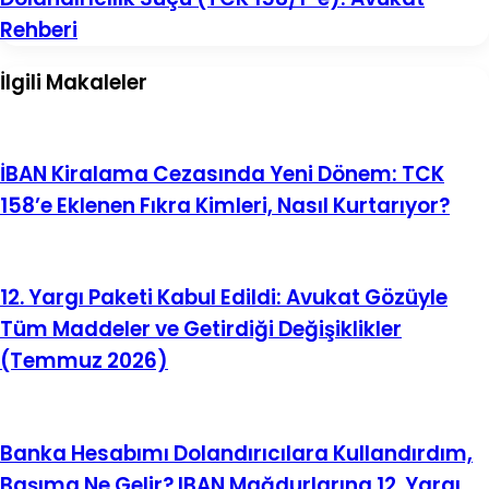
Örnek
Kuruluşlarının
Ana
Rehberi
Zararına
Sözleşme
Dolandırıcılık
ve
İlgili Makaleler
Suçu
Tüm
(TCK
Belgeler
158/1-
e):
Avukat
İBAN Kiralama Cezasında Yeni Dönem: TCK
Rehberi
158’e Eklenen Fıkra Kimleri, Nasıl Kurtarıyor?
12. Yargı Paketi Kabul Edildi: Avukat Gözüyle
Tüm Maddeler ve Getirdiği Değişiklikler
(Temmuz 2026)
Banka Hesabımı Dolandırıcılara Kullandırdım,
Başıma Ne Gelir? IBAN Mağdurlarına 12. Yargı