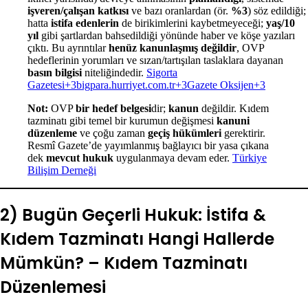
işveren/çalışan katkısı
ve bazı oranlardan (ör.
%3
) söz edildiği;
hatta
istifa edenlerin
de birikimlerini kaybetmeyeceği;
yaş/10
yıl
gibi şartlardan bahsedildiği yönünde haber ve köşe yazıları
çıktı. Bu ayrıntılar
henüz kanunlaşmış değildir
, OVP
hedeflerinin yorumları ve sızan/tartışılan taslaklara dayanan
basın bilgisi
niteliğindedir.
Sigorta
Gazetesi+3bigpara.hurriyet.com.tr+3Gazete Oksijen+3
Not:
OVP
bir hedef belgesi
dir;
kanun
değildir. Kıdem
tazminatı gibi temel bir kurumun değişmesi
kanuni
düzenleme
ve çoğu zaman
geçiş hükümleri
gerektirir.
Resmî Gazete’de yayımlanmış bağlayıcı bir yasa çıkana
dek
mevcut hukuk
uygulanmaya devam eder.
Türkiye
Bilişim Derneği
2) Bugün Geçerli Hukuk: İstifa &
Kıdem Tazminatı Hangi Hallerde
Mümkün? – Kıdem Tazminatı
Düzenlemesi