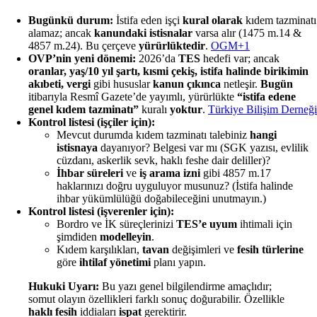
Bugünkü durum:
İstifa eden işçi
kural olarak
kıdem tazminatı
alamaz; ancak
kanundaki istisnalar
varsa alır (1475 m.14 &
4857 m.24). Bu çerçeve
yürürlüktedir
.
OGM+1
OVP’nin yeni dönemi:
2026’da
TES
hedefi var; ancak
oranlar, yaş/10 yıl şartı, kısmi çekiş, istifa halinde birikimin
akıbeti, vergi
gibi hususlar
kanun çıkınca
netleşir.
Bugün
itibarıyla Resmî Gazete’de yayımlı, yürürlükte
“istifa edene
genel kıdem tazminatı”
kuralı
yoktur
.
Türkiye Bilişim Derneği
Kontrol listesi (işçiler için):
Mevcut durumda kıdem tazminatı talebiniz
hangi
istisnaya
dayanıyor? Belgesi var mı (SGK yazısı, evlilik
cüzdanı, askerlik sevk, haklı feshe dair deliller)?
İhbar süreleri
ve
iş arama izni
gibi 4857 m.17
haklarınızı doğru uyguluyor musunuz? (İstifa halinde
ihbar yükümlülüğü doğabileceğini unutmayın.)
Kontrol listesi (işverenler için):
Bordro ve İK süreçlerinizi
TES’e uyum
ihtimali için
şimdiden
modelleyin
.
Kıdem karşılıkları,
tavan
değişimleri ve
fesih türlerine
göre
ihtilaf yönetimi
planı yapın.
Hukuki Uyarı:
Bu yazı genel bilgilendirme amaçlıdır;
somut olayın özellikleri farklı sonuç doğurabilir. Özellikle
haklı fesih
iddiaları
ispat
gerektirir.