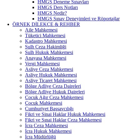
HMGS Deneme Sınavları
HMGS Ders Notları
HMGS Nedir?
HMGS Sınav Deneyimleri ve Röportajlar
ÖRNEK DILEKÇE & REHBER
Aile Mahkemesi
Tüketici Mahkemesi
Kadastro Mahkemesi
Sulh Ceza Hakimliği
Sulh Hukuk Mahkemesi
Anayasa Mahkemesi
Vergi Mahkemesi
Asliye Ceza Mahkemesi
Asliye Hukuk Mahkemesi
Asliye Ticaret Mahkemesi
Bölge Adliye Ceza Daireleri
Bölge Adliye Hukuk Daireleri
Çocuk Ağır Ceza Mahkemesi
Çocuk Mahkemesi
Cumhuriyet Başsavcılığı
Fikri ve Sinai Haklar Hukuk Mahkemesi
Fikri ve Sınai Haklar Ceza Mahkemesi
İcra Ceza Mahkemesi
İcra Hukuk Mahkemesi
İcra Müdürlüğü