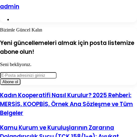
admin
Web
sitesi
Bizimle Güncel Kalın
Yeni güncellemeleri almak için posta listemize
abone olun!
Seni bekliyoruz.
E-
Posta
adresinizi
giriniz
Kadın
Kadın Kooperatifi Nasıl Kurulur? 2025 Rehberi:
Kooperatifi
MERSİS, KOOPBİS, Örnek Ana Sözleşme ve Tüm
Nasıl
Kurulur?
Belgeler
2025
Rehberi:
Kamu
Kamu Kurum ve Kuruluşlarının Zararına
MERSİS,
Kurum
KOOPBİS,
Dolandırıcılık Suçu (TCK 158/1-e): Avukat
ve