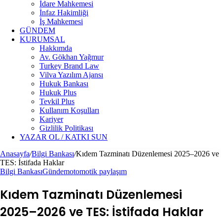
İdare Mahkemesi
İnfaz Hakimliği
İş Mahkemesi
GÜNDEM
KURUMSAL
Hakkımda
Av. Gökhan Yağmur
Turkey Brand Law
Vilva Yazılım Ajansı
Hukuk Bankası
Hukuk Plus
Tevkil Plus
Kullanım Koşulları
Kariyer
Gizlilik Politikası
YAZAR OL / KATKI SUN
Anasayfa
/
Bilgi Bankası
/
Kıdem Tazminatı Düzenlemesi 2025–2026 ve
TES: İstifada Haklar
Bilgi Bankası
Gündem
otomotik paylaşım
Kıdem Tazminatı Düzenlemesi
2025–2026 ve TES: İstifada Haklar