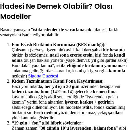
İfadesi Ne Demek Olabilir? Olası
Modeller
Basına yansıyan “
istifa edenler de yararlanacak
” ifadesi, farklı
senaryolara işaret ediyor olabilir:
Fon Esaslı Birikimin Korunması (BES mantığı):
Çalışanın (ve/veya işverenin) aylık katkıları
şahsi bir hesapta
birikir. İş sözleşmesi
nasıl sona ererse ersin
, kişi fonda
kendi
adına
oluşan hakları yönetir (yaş/kıdem/10 yıl gibi şartlar saklı).
Buradaki “yararlanma”,
istifa ettiğinde birikimin yanmaması
anlamına gelir. (Şartlar—oranlar, kısmi çekiş, vergi—
kanunla
netleşir.)
Sigorta Gazetesi
Kıdem Tazminatının Kısmi Fona Kaydırılması:
Bazı yorumlarda,
her yıl için 30 gün
üzerinden hesaplanan
kıdem tazminatının
(1475 m.14) gelecekte
kısmen fona
kaydırılabileceği; iş akdi sona erdiğinde “işverenden gelen
kısmın” yerini fona aktarılan
işveren katkısı
+
getiri
nin
alabileceği dillendiriliyor. Bu modelde
istifa
, fonda kazanılmış
birikimi sırf
fesih nedeni
yüzünden sıfırlamaz;
çekiş şartları
yine kanunda gösterilir.
“19 gün + fon” gibi hibrit söylemler:
Zaman zaman “
30 günün 19’u işverenden, kalanı fona
” gibi