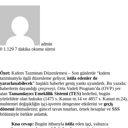
Bir
e-
posta
göndermek
admin
0
1.129
7 dakika okuma süresi
Özet:
Kıdem Tazminatı Düzenlemesi – Son günlerde “kıdem
tazminatıyla ilgili düzenleme geliyor,
istifa edenler de
yararlanabilecek
” başlıklı haberler geniş yankı uyandırdı. Bu yazıda;
haberlerin dayandığı çerçeveyi, Orta Vadeli Program’da (OVP) yer
alan
Tamamlayıcı Emeklilik Sistemi (TES)
hedefini, bugün
yürürlükte olan hukuku (1475 s. Kanun m.14 ve 4857 s. Kanun m.24),
muhtemel değişikliğin işçi-işveren dengesine etkilerini ve
geçiş
dönemi
ihtimallerini; güncel tavan tutarları, örnek hesaplar ve
SSS
bölümüyle birlikte anlattık.
Kısa cevap:
Bugün itibarıyla
istifa
eden işçi, yalnızca