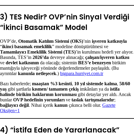
3) TES Nedir? OVP’nin Sinyal Verdiği
“İkinci Basamak” Model
OVP’de,
Otomatik Katılım Sistemi (OKS)
’nin
işveren katkısıyla
“
ikinci basamak emeklilik
” modeline dönüştürülmesi ve
Tamamlayıcı Emeklilik Sistemi (TES)
’in kurulması hedefi yer alıyor.
Basında, TES’in
2026’da
devreye alınacağı;
çalışan/işveren katkısı
ve
devlet katkısının
da olacağı; sistemin
BES’e benzeyen
birikim
mantığıyla işleyeceği yönünde değerlendirmeler paylaşıldı. (Bu
ayrıntılar
kanunla netleşecek
.)
bigpara.hurriyet.com.tr
Bazı haberlerde;
maaştan %3 kesinti
,
10 yıl sistemde kalma
,
58/60
yaş
gibi şartlarla
kısmen/ tamamen çekiş
imkânları ya da
istifa
halinde birikim haklarının korunması
gibi detaylar yer aldı. Ancak
bunlar
OVP hedefinin yorumları
ve
taslak tartışmalarıdır
;
bağlayıcı değil
. Nihai içerik
kanun
çıkınca belli olur.
Gazete
Oksijen+1
4) “İstifa Eden de Yararlanacak”