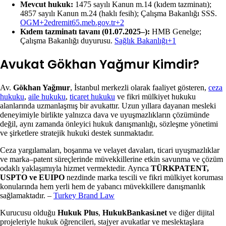
Mevcut hukuk:
1475 sayılı Kanun m.14 (kıdem tazminatı);
4857 sayılı Kanun m.24 (haklı fesih); Çalışma Bakanlığı SSS.
OGM+2edremit65.meb.gov.tr+2
Kıdem tazminatı tavanı (01.07.2025–):
HMB Genelge;
Çalışma Bakanlığı duyurusu.
Sağlık Bakanlığı+1
Avukat Gökhan Yağmur Kimdir?
Av.
Gökhan Yağmur
, İstanbul merkezli olarak faaliyet gösteren,
ceza
hukuku
,
aile hukuku
,
ticaret hukuku
ve fikri mülkiyet hukuku
alanlarında uzmanlaşmış bir avukattır. Uzun yıllara dayanan mesleki
deneyimiyle birlikte yalnızca dava ve uyuşmazlıkların çözümünde
değil, aynı zamanda önleyici hukuk danışmanlığı, sözleşme yönetimi
ve şirketlere stratejik hukuki destek sunmaktadır.
Ceza yargılamaları, boşanma ve velayet davaları, ticari uyuşmazlıklar
ve marka–patent süreçlerinde müvekkillerine etkin savunma ve çözüm
odaklı yaklaşımıyla hizmet vermektedir. Ayrıca
TÜRKPATENT,
USPTO ve EUIPO
nezdinde marka tescili ve fikri mülkiyet koruması
konularında hem yerli hem de yabancı müvekkillere danışmanlık
sağlamaktadır. –
Turkey Brand Law
Kurucusu olduğu
Hukuk Plus
,
HukukBankasi.net
ve diğer dijital
projeleriyle hukuk öğrencileri, stajyer avukatlar ve meslektaşlara