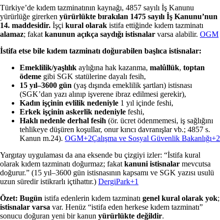
Türkiye’de kıdem tazminatının kaynağı, 4857 sayılı İş Kanunu
yürürlüğe girerken
yürürlükte bırakılan
1475 sayılı İş Kanunu’nun
14. maddesidir.
İşçi
kural olarak
istifa ettiğinde kıdem tazminatı
alamaz
; fakat
kanunun açıkça saydığı istisnalar
varsa alabilir.
OGM
İstifa etse bile kıdem tazminatı doğurabilen başlıca istisnalar:
Emeklilik/yaşlılık
aylığına hak kazanma,
malûllük
,
toptan
ödeme
gibi SGK statülerine dayalı fesih,
15 yıl–3600 gün
(yaş dışında emeklilik şartları) istisnası
(SGK’dan yazı alınıp işverene ibraz edilmesi gerekir),
Kadın işçinin evlilik nedeniyle
1 yıl içinde feshi,
Erkek işçinin askerlik nedeniyle
feshi,
Haklı nedenle derhal fesih
(ör. ücret ödenmemesi, iş sağlığını
tehlikeye düşüren koşullar, onur kırıcı davranışlar vb.; 4857 s.
Kanun m.24).
OGM+2Çalışma ve Sosyal Güvenlik Bakanlığı+2
Yargıtay uygulaması da ana eksende bu çizgiyi izler: “İstifa kural
olarak kıdem tazminatı doğurmaz; fakat
kanuni istisnalar
mevcutsa
doğurur.” (15 yıl–3600 gün istisnasının kapsamı ve SGK yazısı usulü
uzun süredir istikrarlı içtihattır.)
DergiPark+1
Özet:
Bugün
istifa edenlerin kıdem tazminatı
genel kural olarak yok
;
istisnalar varsa
var. Henüz “istifa eden herkese kıdem tazminatı”
sonucu doğuran yeni bir kanun
yürürlükte değildir
.