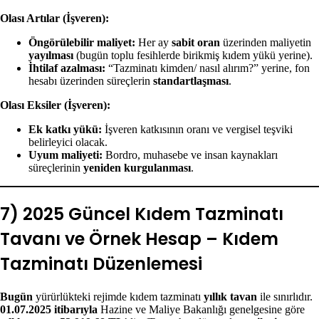
Olası Artılar (İşveren):
Öngörülebilir maliyet:
Her ay
sabit oran
üzerinden maliyetin
yayılması
(bugün toplu fesihlerde birikmiş kıdem yükü yerine).
İhtilaf azalması:
“Tazminatı kimden/ nasıl alırım?” yerine, fon
hesabı üzerinden süreçlerin
standartlaşması
.
Olası Eksiler (İşveren):
Ek katkı yükü:
İşveren katkısının oranı ve vergisel teşviki
belirleyici olacak.
Uyum maliyeti:
Bordro, muhasebe ve insan kaynakları
süreçlerinin
yeniden kurgulanması
.
7) 2025 Güncel Kıdem Tazminatı
Tavanı ve Örnek Hesap – Kıdem
Tazminatı Düzenlemesi
Bugün
yürürlükteki rejimde kıdem tazminatı
yıllık tavan
ile sınırlıdır.
01.07.2025 itibarıyla
Hazine ve Maliye Bakanlığı genelgesine göre