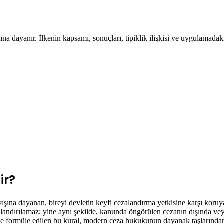
na dayanır. İlkenin kapsamı, sonuçları, tipiklik ilişkisi ve uygulamadak
ir?
şına dayanan, bireyi devletin keyfi cezalandırma yetkisine karşı koruyan
alandırılamaz; yine aynı şekilde, kanunda öngörülen cezanın dışında v
yle formüle edilen bu kural, modern ceza hukukunun dayanak taşlarından 