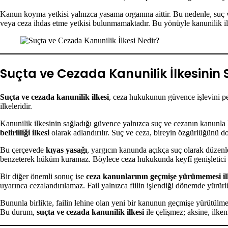
Kanun koyma yetkisi yalnızca yasama organına aittir. Bu nedenle, suç ve
veya ceza ihdas etme yetkisi bulunmamaktadır. Bu yönüyle kanunilik ilk
Suçta ve Cezada Kanunilik İlkesinin 
Suçta ve cezada kanunilik ilkesi
, ceza hukukunun güvence işlevini pe
ilkeleridir.
Kanunilik ilkesinin sağladığı güvence yalnızca suç ve cezanın kanunla 
belirliliği ilkesi
olarak adlandırılır. Suç ve ceza, bireyin özgürlüğünü d
Bu çerçevede
kıyas yasağı
, yargıcın kanunda açıkça suç olarak düzenle
benzeterek hüküm kuramaz. Böylece ceza hukukunda keyfî genişletici y
Bir diğer önemli sonuç ise
ceza kanunlarının geçmişe yürümemesi ilk
uyarınca cezalandırılamaz. Fail yalnızca fiilin işlendiği dönemde yürür
Bununla birlikte, failin lehine olan yeni bir kanunun geçmişe yürütülme
Bu durum,
suçta ve cezada kanunilik ilkesi
ile çelişmez; aksine, ilke