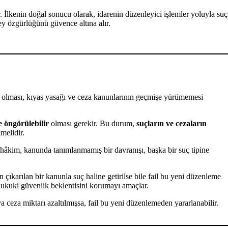
 İlkenin doğal sonucu olarak, idarenin düzenleyici işlemler yoluyla suç
ey özgürlüğünü güvence altına alır.
li olması, kıyas yasağı ve ceza kanunlarının geçmişe yürümemesi
ve öngörülebilir
olması gerekir. Bu durum,
suçların ve cezaların
melidir.
i hâkim, kanunda tanımlanmamış bir davranışı, başka bir suç tipine
n çıkarılan bir kanunla suç haline getirilse bile fail bu yeni düzenleme
 hukuki güvenlik beklentisini korumayı amaçlar.
 ceza miktarı azaltılmışsa, fail bu yeni düzenlemeden yararlanabilir.