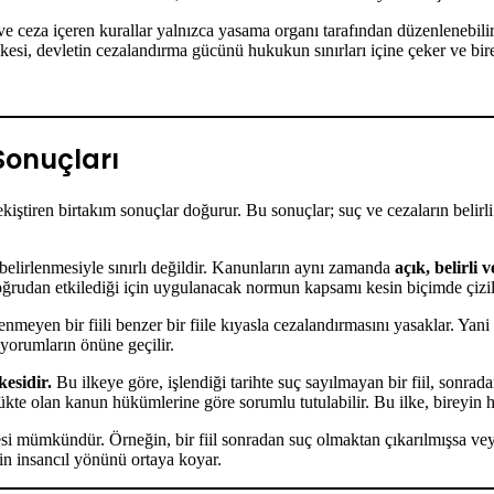
 ceza içeren kurallar yalnızca yasama organı tarafından düzenlenebilir.
esi, devletin cezalandırma gücünü hukukun sınırları içine çeker ve bir
Sonuçları
kiştiren birtakım sonuçlar doğurur. Bu sonuçlar; suç ve cezaların belir
belirlenmesiyle sınırlı değildir. Kanunların aynı zamanda
açık, belirli 
oğrudan etkilediği için uygulanacak normun kapsamı kesin biçimde çizil
nmeyen bir fiili benzer bir fiile kıyasla cezalandırmasını yasaklar. Yan
orumların önüne geçilir.
esidir.
Bu ilkeye göre, işlendiği tarihte suç sayılmayan bir fiil, sonrada
lükte olan kanun hükümlerine göre sorumlu tutulabilir. Bu ilke, bireyin
si mümkündür. Örneğin, bir fiil sonradan suç olmaktan çıkarılmışsa veya
nin insancıl yönünü ortaya koyar.