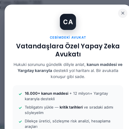
Cuma, Ağustos 7 2026
Güncel Makale
✕
İBAN Kiralama Cezasında Yeni Dönem: TCK 158’e Eklenen Fıkr
CA
12. Yargı Paketi Kabul Edildi: Avukat Gözüyle Tüm Maddeler v
Banka Hesabımı Dolandırıcılara Kullandırdım, Başıma Ne Gelir
İhtiyaç Nedeniyle Tahliye: 9. Hukuk Dairesi 2025/7083 K.
CEBIMDEKI AVUKAT
Yargıtay Kararı İncelemesi ve Tanık Beyanları: 9. Hukuk Daire
Kusur Belirlemesinin Maddi ve Manevi Tazminata Etkisi ve Ma
Vatandaşlara Özel Yapay Zeka
Kusur Belirlemesinin Maddi ve Manevi Tazminata Etkisi ve Ağı
Avukatı
Kira Sözleşmesinin Feshi ve Bilirkişi İncelemesi: 9. Hukuk Dai
Yargıtay Kararı İncelemesi: 2. Ceza Dairesi 2026/2150 K.
Yargıtay Kararı İncelemesi: 2. Ceza Dairesi 2026/4266 K.
Hukuki sorununu gündelik diliyle anlat,
kanun maddesi ve
Yargıtay kararıyla
destekli yol haritanı al. Bir avukatla
Facebook
konuşur gibi sade.
X
YouTube
Instagram
16.000+ kanun maddesi
+ 12 milyon+ Yargıtay
WhatsApp
kararıyla destekli
Kayıt
Ol
Rastgele
Tebligatını yükle —
kritik tarihleri
ve sıradaki adımı
Makale
Kenar
söyleyelim
Bölmesi
Arama
Dilekçe üretici, sözleşme risk analizi, hesaplama
yap
araçları
...