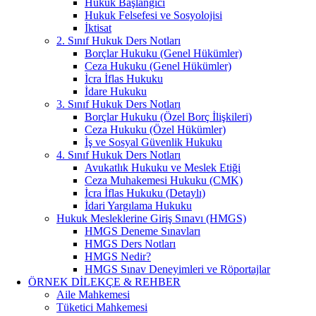
Hukuk Başlangıcı
Hukuk Felsefesi ve Sosyolojisi
İktisat
2. Sınıf Hukuk Ders Notları
Borçlar Hukuku (Genel Hükümler)
Ceza Hukuku (Genel Hükümler)
İcra İflas Hukuku
İdare Hukuku
3. Sınıf Hukuk Ders Notları
Borçlar Hukuku (Özel Borç İlişkileri)
Ceza Hukuku (Özel Hükümler)
İş ve Sosyal Güvenlik Hukuku
4. Sınıf Hukuk Ders Notları
Avukatlık Hukuku ve Meslek Etiği
Ceza Muhakemesi Hukuku (CMK)
İcra İflas Hukuku (Detaylı)
İdari Yargılama Hukuku
Hukuk Mesleklerine Giriş Sınavı (HMGS)
HMGS Deneme Sınavları
HMGS Ders Notları
HMGS Nedir?
HMGS Sınav Deneyimleri ve Röportajlar
ÖRNEK DILEKÇE & REHBER
Aile Mahkemesi
Tüketici Mahkemesi