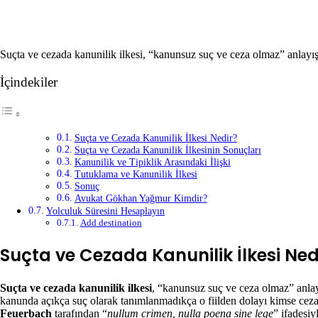
Facebook
X
LinkedIn
Tumblr
Pinterest
Reddit
VKontakte
Odnoklassniki
Pocket
Yazdır
Suçta ve cezada kanunilik ilkesi, “kanunsuz suç ve ceza olmaz” anlayışı
İçindekiler
Suçta ve Cezada Kanunilik İlkesi Nedir?
Suçta ve Cezada Kanunilik İlkesinin Sonuçları
Kanunilik ve Tipiklik Arasındaki İlişki
Tutuklama ve Kanunilik İlkesi
Sonuç
Avukat Gökhan Yağmur Kimdir?
Yolculuk Süresini Hesaplayın
Add destination
Suçta ve Cezada Kanunilik İlkesi Ned
Suçta ve cezada kanunilik ilkesi
, “kanunsuz suç ve ceza olmaz” anlayı
kanunda açıkça suç olarak tanımlanmadıkça o fiilden dolayı kimse cez
Feuerbach
tarafından “
nullum crimen, nulla poena sine lege
” ifadesi