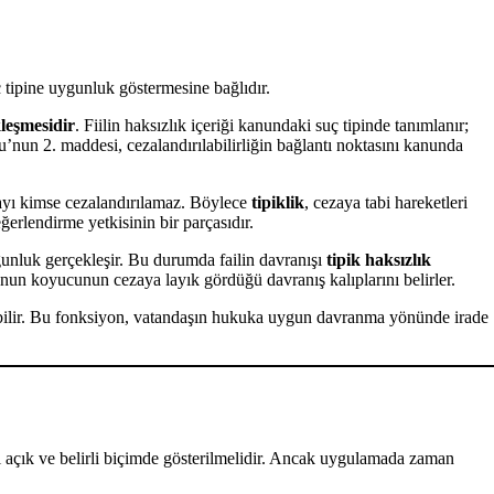
uç tipine uygunluk göstermesine bağlıdır.
leşmesidir
. Fiilin haksızlık içeriği kanundaki suç tipinde tanımlanır;
nun 2. maddesi, cezalandırılabilirliğin bağlantı noktasını kanunda
layı kimse cezalandırılamaz. Böylece
tipiklik
, cezaya tabi hareketleri
erlendirme yetkisinin bir parçasıdır.
gunluk gerçekleşir. Bu durumda failin davranışı
tipik haksızlık
kanun koyucunun cezaya layık gördüğü davranış kalıplarını belirler.
örebilir. Bu fonksiyon, vatandaşın hukuka uygun davranma yönünde irade
ipi açık ve belirli biçimde gösterilmelidir. Ancak uygulamada zaman