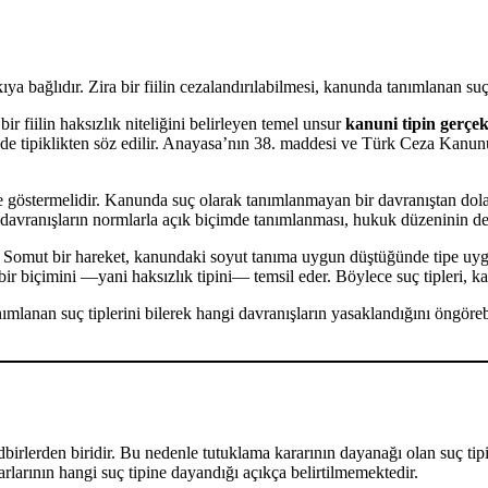
ıkıya bağlıdır. Zira bir fiilin cezalandırılabilmesi, kanunda tanımlanan s
r fiilin haksızlık niteliğini belirleyen temel unsur
kanuni tipin gerçek
e tipiklikten söz edilir. Anayasa’nın 38. maddesi ve Türk Ceza Kanunu’
mde göstermelidir. Kanunda suç olarak tanımlanmayan bir davranıştan do
 davranışların normlarla açık biçimde tanımlanması, hukuk düzeninin değ
er. Somut bir hareket, kanundaki soyut tanıma uygun düştüğünde tipe uy
 bir biçimini —yani haksızlık tipini— temsil eder. Böylece suç tipleri, 
nımlanan suç tiplerini bilerek hangi davranışların yasaklandığını öng
tedbirlerden biridir. Bu nedenle tutuklama kararının dayanağı olan suç t
rlarının hangi suç tipine dayandığı açıkça belirtilmemektedir.