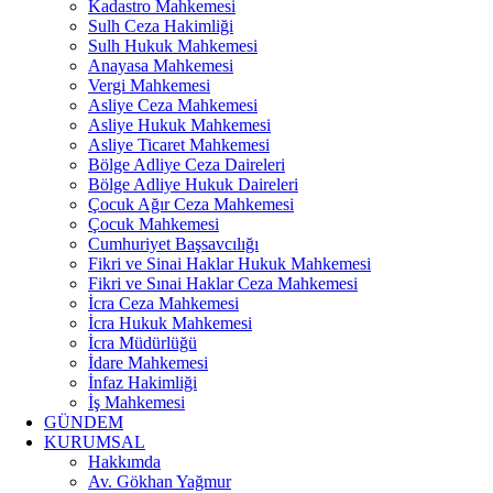
Kadastro Mahkemesi
Sulh Ceza Hakimliği
Sulh Hukuk Mahkemesi
Anayasa Mahkemesi
Vergi Mahkemesi
Asliye Ceza Mahkemesi
Asliye Hukuk Mahkemesi
Asliye Ticaret Mahkemesi
Bölge Adliye Ceza Daireleri
Bölge Adliye Hukuk Daireleri
Çocuk Ağır Ceza Mahkemesi
Çocuk Mahkemesi
Cumhuriyet Başsavcılığı
Fikri ve Sinai Haklar Hukuk Mahkemesi
Fikri ve Sınai Haklar Ceza Mahkemesi
İcra Ceza Mahkemesi
İcra Hukuk Mahkemesi
İcra Müdürlüğü
İdare Mahkemesi
İnfaz Hakimliği
İş Mahkemesi
GÜNDEM
KURUMSAL
Hakkımda
Av. Gökhan Yağmur