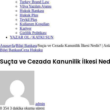
Turkey Brand Law
Vilva Yazılım Ajansı
Hukuk Bankası
Hukuk Plus
Tevkil Plus
Kullanım Koşulları
Kariyer
Gizlilik Politikası
YAZAR OL / KATKI SUN
Anasayfa
/
Bilgi Bankası
/
Suçta ve Cezada Kanunilik İlkesi Nedir? | Anl
Bilgi Bankası
Ceza Hukuku
Suçta ve Cezada Kanunilik İlkesi Ned
Bir
e-
posta
göndermek
admin
0
354
3 dakika okuma süresi