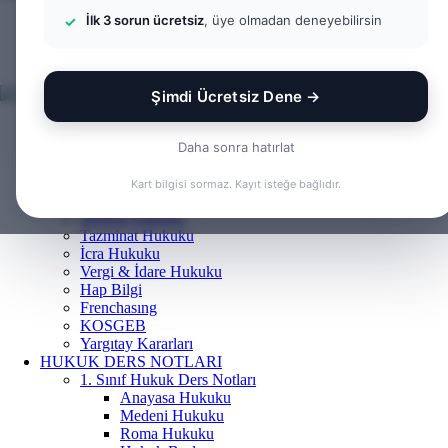
İlk 3 sorun ücretsiz
, üye olmadan deneyebilirsin
Menü
Arama
yap
Kayıt
...
Ol
Şimdi Ücretsiz Dene →
ANASAYFA
BILGI BANKASI
Daha sonra hatırlat
Borçlar Hukuku
Ceza Hukuku
Kart bilgisi sormaz. Kayıt isteğe bağlıdır.
Gayrimenkul Hukuku
Medeni Hukuku
Tazminat Hukuku
İcra Hukuku
Vergi & İdare Hukuku
Hap Bilgi
Frenchasıng
KOSGEB
Yargıtay Kararları
HUKUK DERS NOTLARI
1. Sınıf Hukuk Ders Notları
Anayasa Hukuku
Medeni Hukuku
Roma Hukuku