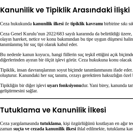
Kanunilik ve Tipiklik Arasındaki İlişki
Ceza hukukunda
kanunilik ilkesi
ile
tipiklik kavramı
birbirine sıkı s
Ceza Genel Kurulu’nun 2022/683 sayılı kararında da belirtildiği üzere, bi
olayın hareket, netice ve konu bakımından bu tipe uygun düşmesi halind
tanımlanmış bir suç tipi olarak kabul eder.
Bu nedenle kanun koyucu, hangi fiillerin suç teşkil ettiğini açık biçi
diğerlerinden ayıran bir ölçüt işlevi görür. Ceza hukukuna konu olacak
Tipiklik, insan davranışlarının soyut biçimde tanımlanmasını ifade ed
oluşturur. Kanundaki her suç tanımı, cezayı gerektiren haksızlığın özel
Tipikliğin bir diğer işlevi
uyarı fonksiyonu
dur. Yani birey, kanunda ta
geliştirmesini sağlar.
Tutuklama ve Kanunilik İlkesi
Ceza yargılamasında
tutuklama
, kişi özgürlüğünü kısıtlayan en ağır 
zaman
suçta ve cezada kanunilik ilkesi
ihlal edilmekte, tutuklama kara