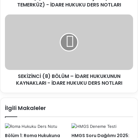
İDARE
TEMERKÜZ) - İDARE HUKUKU DERS NOTLARI
HUKUKU
DERS
SEKİZİNCİ
NOTLARI
(8)
BÖLÜM
–
İDARE
HUKUKUNUN
KAYNAKLARI
-
İDARE
SEKİZİNCİ (8) BÖLÜM – İDARE HUKUKUNUN
HUKUKU
DERS
KAYNAKLARI - İDARE HUKUKU DERS NOTLARI
NOTLARI
İlgili Makaleler
Bölüm 1: Roma Hukukuna
HMGS Soru Dağılımı 2025: