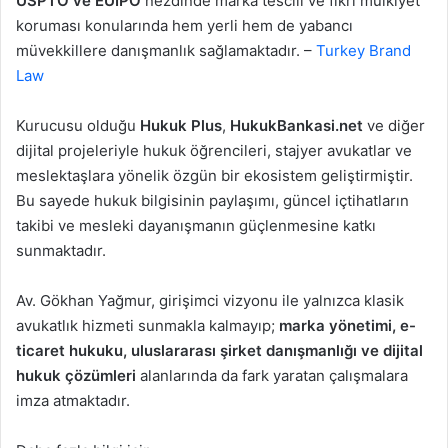
USPTO ve EUIPO
nezdinde marka tescili ve fikri mülkiyet
koruması konularında hem yerli hem de yabancı
müvekkillere danışmanlık sağlamaktadır. –
Turkey Brand
Law
Kurucusu olduğu
Hukuk Plus
,
HukukBankasi.net
ve diğer
dijital projeleriyle hukuk öğrencileri, stajyer avukatlar ve
meslektaşlara yönelik özgün bir ekosistem geliştirmiştir.
Bu sayede hukuk bilgisinin paylaşımı, güncel içtihatların
takibi ve mesleki dayanışmanın güçlenmesine katkı
sunmaktadır.
Av. Gökhan Yağmur, girişimci vizyonu ile yalnızca klasik
avukatlık hizmeti sunmakla kalmayıp;
marka yönetimi, e-
ticaret hukuku, uluslararası şirket danışmanlığı ve dijital
hukuk çözümleri
alanlarında da fark yaratan çalışmalara
imza atmaktadır.