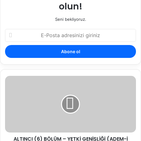
olun!
Seni bekliyoruz.
E-
Posta
adresinizi
giriniz
ALTINCI
(6)
BÖLÜM
–
YETKİ
GENİŞLİĞİ
(ADEM-
İ
TEMERKÜZ)
ALTINCI (6) BÖLÜM – YETKİ GENİŞLİĞİ (ADEM-İ
-