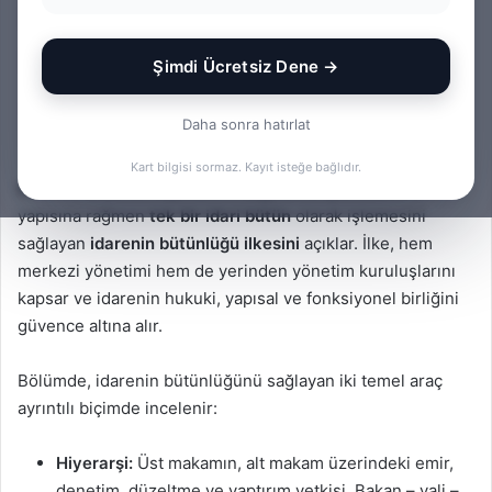
İDARE HUKUKU DERS
NOTLARI
Şimdi Ücretsiz Dene →
Bir
admin
0
332
3 dakika okuma süresi
Daha sonra hatırlat
e-
posta
Kart bilgisi sormaz. Kayıt isteğe bağlıdır.
Bu bölüm, devlet teşkilatının dağınık ve çok katmanlı
göndermek
yapısına rağmen
tek bir idari bütün
olarak işlemesini
sağlayan
idarenin bütünlüğü ilkesini
açıklar. İlke, hem
merkezi yönetimi hem de yerinden yönetim kuruluşlarını
kapsar ve idarenin hukuki, yapısal ve fonksiyonel birliğini
güvence altına alır.
Bölümde, idarenin bütünlüğünü sağlayan iki temel araç
ayrıntılı biçimde incelenir:
Hiyerarşi:
Üst makamın, alt makam üzerindeki emir,
denetim, düzeltme ve yaptırım yetkisi. Bakan – vali –