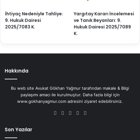
İhtiyaç Nedeniyle Tahliye:
Yargıtay Kararı İncelemesi
9. Hukuk Dairesi
ve Tanık Beyanları: 9.
2025/7083 K.
Hukuk Dairesi 2025/7089
K.
Hakkında
Bu web site Avukat Gökhan Yağmur tarafından makale & Bilgi
paylaşımı amacı ile kurulmuştur. Daha fazla bilgi için
www.gokhanyagmur.com adresini ziyaret edebilirsiniz.
Facebook
X
YouTube
Instagram
WhatsApp
Son Yazılar