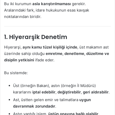
Bu iki kurumun
asla karıştırılmaması
gerekir.
Aralarındaki fark, idare hukukunun esas kavşak
noktalarından biridir.
1. Hiyerarşik Denetim
Hiyerarşi,
aynı kamu tüzel kişiliği içinde
, üst makamın ast
üzerinde sahip olduğu
emretme, denetleme, düzeltme ve
disiplin yetkisini
ifade eder.
Bu sistemde:
Üst (örneğin Bakan), astın (örneğin İl Müdürü)
kararlarını
iptal edebilir
,
değiştirebilir
,
geri aldırabilir
.
Ast, üstten gelen emir ve talimatlara
uygun
davranmak zorundadır
.
Astın yaptığı işlem,
üstün onayına bağlı olabilir
.