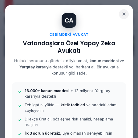
İhtiyaç Nedeniyle Tahliye: 9. Hukuk Dairesi 2025/7083 K.
✕
CA
Kayıt Ol
Arama 
M
CEBIMDEKI AVUKAT
Vatandaşlara Özel Yapay Zeka
Avukatı
Hukuki sorununu gündelik diliyle anlat,
kanun maddesi ve
Yargıtay kararıyla
destekli yol haritanı al. Bir avukatla
Anasayfa
/
Hukuk Ders Notları
konuşur gibi sade.
Hukuk Ders Notları
2. Sınıf Hukuk Ders Notları
16.000+ kanun maddesi
+ 12 milyon+ Yargıtay
HMGS Ders Notları
kararıyla destekli
Tebligatını yükle —
kritik tarihleri
ve sıradaki adımı
Hukuk Mesleklerine Giriş Sınavı (HMGS)
İdare Hukuku
söyleyelim
YEDİNCİ (7) BÖLÜM –
Dilekçe üretici, sözleşme risk analizi, hesaplama
araçları
İDARENİN BÜTÜNLÜĞÜ –
İlk 3 sorun ücretsiz
, üye olmadan deneyebilirsin