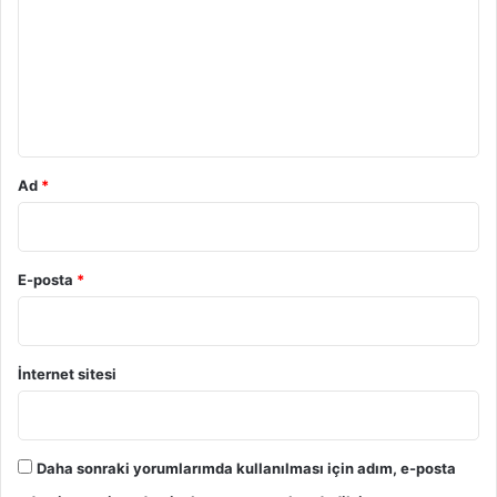
r
u
m
*
Ad
*
E-posta
*
İnternet sitesi
Daha sonraki yorumlarımda kullanılması için adım, e-posta