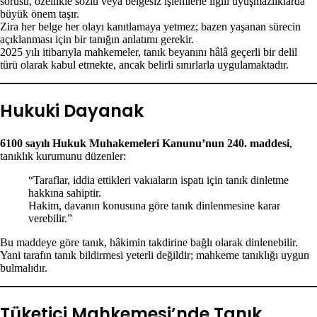
sorusu, özellikle sözlü veya belgesiz işlemlerle ilgili uyuşmazlıklarda
büyük önem taşır.
Zira her belge her olayı kanıtlamaya yetmez; bazen yaşanan sürecin
açıklanması için bir tanığın anlatımı gerekir.
2025 yılı itibarıyla mahkemeler, tanık beyanını hâlâ geçerli bir delil
türü olarak kabul etmekte, ancak belirli sınırlarla uygulamaktadır.
Hukuki Dayanak
6100 sayılı Hukuk Muhakemeleri Kanunu’nun 240. maddesi
,
tanıklık kurumunu düzenler:
“Taraflar, iddia ettikleri vakıaların ispatı için tanık dinletme
hakkına sahiptir.
Hakim, davanın konusuna göre tanık dinlenmesine karar
verebilir.”
Bu maddeye göre tanık, hâkimin takdirine bağlı olarak dinlenebilir.
Yani tarafın tanık bildirmesi yeterli değildir; mahkeme tanıklığı uygun
bulmalıdır.
Tüketici Mahkemesi’nde Tanık