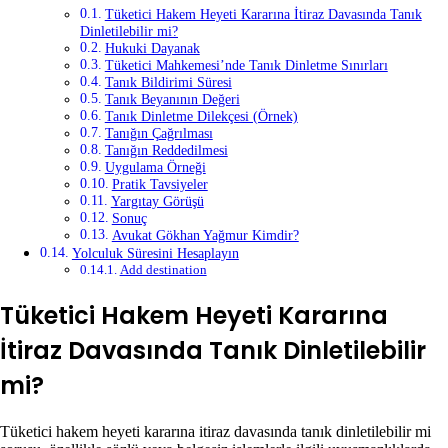
Tüketici Hakem Heyeti Kararına İtiraz Davasında Tanık
Dinletilebilir mi?
Hukuki Dayanak
Tüketici Mahkemesi’nde Tanık Dinletme Sınırları
Tanık Bildirimi Süresi
Tanık Beyanının Değeri
Tanık Dinletme Dilekçesi (Örnek)
Tanığın Çağrılması
Tanığın Reddedilmesi
Uygulama Örneği
Pratik Tavsiyeler
Yargıtay Görüşü
Sonuç
Avukat Gökhan Yağmur Kimdir?
Yolculuk Süresini Hesaplayın
Add destination
Tüketici Hakem Heyeti Kararına
İtiraz Davasında Tanık Dinletilebilir
mi?
Tüketici hakem heyeti kararına itiraz davasında tanık dinletilebilir mi