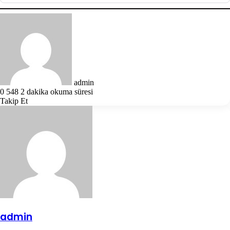
Bir
e-
posta
göndermek
admin
0
548
2 dakika okuma süresi
Takip Et
admin