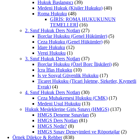
Hukuk Başlangıcı
(39)
Medeni Hukuk (Kişiler Hukuku)
(40)
Roma Hukuku
(48)
GİRİŞ: ROMA HUKUKUNUN
TEMELLERİ
(16)
2. Sınıf Hukuk Ders Notları
(27)
Borçlar Hukuku (Genel Hükümler)
(5)
Ceza Hukuku (Genel Hükümler)
(6)
İdare Hukuku
(12)
Vergi Hukuku
(1)
3. Sınıf Hukuk Ders Notları
(37)
Borçlar Hukuku (Özel Borç İlişkileri)
(6)
İcra İflas Hukuku
(10)
İş ve Sosyal Güvenlik Hukuku
(17)
Ticaret Hukuku (Ticari İşletme, Şirketler, Kıymetli
Evrak)
(4)
4. Sınıf Hukuk Ders Notları
(30)
Ceza Muhakemesi Hukuku (CMK)
(17)
Medeni Usul Hukuku
(13)
Hukuk Mesleklerine Giriş Sınavı (HMGS)
(137)
HMGS Deneme Sınavları
(5)
HMGS Ders Notları
(81)
HMGS Nedir?
(8)
HMGS Sınav Deneyimleri ve Röportajlar
(2)
Örnek Dilekçe & Rehber
(838)