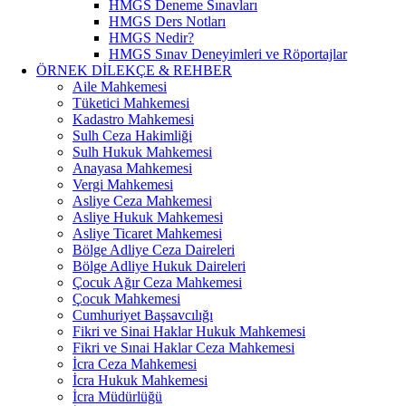
HMGS Deneme Sınavları
HMGS Ders Notları
HMGS Nedir?
HMGS Sınav Deneyimleri ve Röportajlar
ÖRNEK DILEKÇE & REHBER
Aile Mahkemesi
Tüketici Mahkemesi
Kadastro Mahkemesi
Sulh Ceza Hakimliği
Sulh Hukuk Mahkemesi
Anayasa Mahkemesi
Vergi Mahkemesi
Asliye Ceza Mahkemesi
Asliye Hukuk Mahkemesi
Asliye Ticaret Mahkemesi
Bölge Adliye Ceza Daireleri
Bölge Adliye Hukuk Daireleri
Çocuk Ağır Ceza Mahkemesi
Çocuk Mahkemesi
Cumhuriyet Başsavcılığı
Fikri ve Sinai Haklar Hukuk Mahkemesi
Fikri ve Sınai Haklar Ceza Mahkemesi
İcra Ceza Mahkemesi
İcra Hukuk Mahkemesi
İcra Müdürlüğü