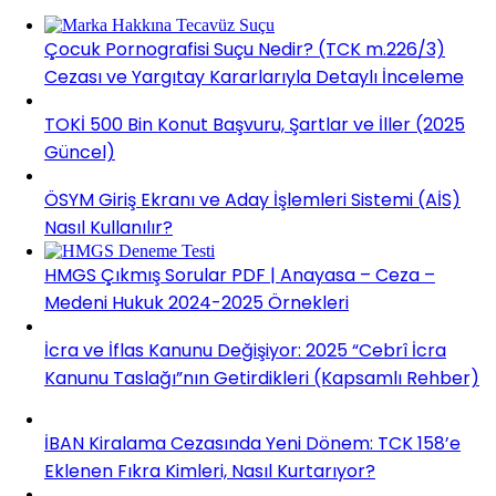
Çocuk Pornografisi Suçu Nedir? (TCK m.226/3)
Cezası ve Yargıtay Kararlarıyla Detaylı İnceleme
TOKİ 500 Bin Konut Başvuru, Şartlar ve İller (2025
Güncel)
ÖSYM Giriş Ekranı ve Aday İşlemleri Sistemi (AİS)
Nasıl Kullanılır?
HMGS Çıkmış Sorular PDF | Anayasa – Ceza –
Medeni Hukuk 2024-2025 Örnekleri
İcra ve İflas Kanunu Değişiyor: 2025 “Cebrî İcra
Kanunu Taslağı”nın Getirdikleri (Kapsamlı Rehber)
İBAN Kiralama Cezasında Yeni Dönem: TCK 158’e
Eklenen Fıkra Kimleri, Nasıl Kurtarıyor?