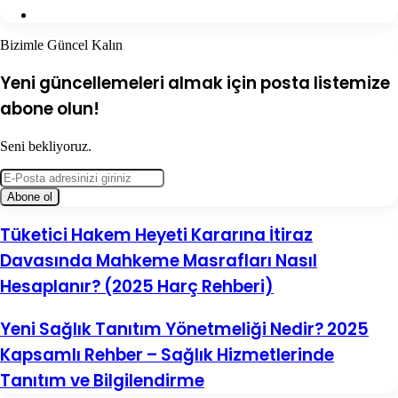
Web
sitesi
Bizimle Güncel Kalın
Yeni güncellemeleri almak için posta listemize
abone olun!
Seni bekliyoruz.
E-
Posta
adresinizi
giriniz
Tüketici
Tüketici Hakem Heyeti Kararına İtiraz
Hakem
Davasında Mahkeme Masrafları Nasıl
Heyeti
Kararına
Hesaplanır? (2025 Harç Rehberi)
İtiraz
Davasında
Yeni
Yeni Sağlık Tanıtım Yönetmeliği Nedir? 2025
Mahkeme
Sağlık
Masrafları
Kapsamlı Rehber – Sağlık Hizmetlerinde
Tanıtım
Nasıl
Yönetmeliği
Hesaplanır?
Tanıtım ve Bilgilendirme
Nedir?
(2025