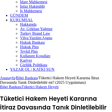
İdare Mahkemesi
İnfaz Hakimliği
İş Mahkemesi
GÜNDEM
KURUMSAL
Hakkımda
Av. Gökhan Yağmur
Turkey Brand Law
Vilva Yazılım Ajansı
Hukuk Bankası
Hukuk Plus
Tevkil Plus
Kullanım Koşulları
Kariyer
Gizlilik Politikası
YAZAR OL / KATKI SUN
Anasayfa
/
Bilgi Bankası
/
Tüketici Hakem Heyeti Kararına İtiraz
Davasında Tanık Dinletilebilir mi? (2025 Uygulaması)
Bilgi Bankası
Tüketici Hakem Heyeti
Tüketici Hakem Heyeti Kararına
İtiraz Davasında Tanık Dinletilebilir