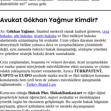
dinletilebilir mi?” sorusu gelir.
Avukat Gökhan Yağmur Kimdir?
Av.
Gökhan Yağmur
, İstanbul merkezli olarak faaliyet gösteren,
ceza
hukuku
,
aile hukuku
,
ticaret hukuku
ve fikri mülkiyet hukuku
alanlarında uzmanlaşmış bir avukattır. Uzun yıllara dayanan mesleki
deneyimiyle birlikte yalnızca dava ve uyuşmazlıkların çözümünde
değil, aynı zamanda önleyici hukuk danışmanlığı, sözleşme yönetimi
ve şirketlere stratejik hukuki destek sunmaktadır.
Ceza yargılamaları, boşanma ve velayet davaları, ticari uyuşmazlıklar
ve marka–patent süreçlerinde müvekkillerine etkin savunma ve çözüm
odaklı yaklaşımıyla hizmet vermektedir. Ayrıca
TÜRKPATENT,
USPTO ve EUIPO
nezdinde marka tescili ve fikri mülkiyet koruması
konularında hem yerli hem de yabancı müvekkillere danışmanlık
sağlamaktadır. –
Turkey Brand Law
Kurucusu olduğu
Hukuk Plus
,
HukukBankasi.net
ve diğer dijital
projeleriyle hukuk öğrencileri, stajyer avukatlar ve meslektaşlara
yönelik özgün bir ekosistem geliştirmiştir. Bu sayede hukuk bilgisinin
paylaşımı, güncel içtihatların takibi ve mesleki dayanışmanın
güçlenmesine katkı sunmaktadır.