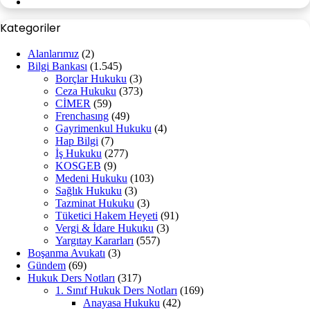
WhatsApp
Kategoriler
Alanlarımız
(2)
Bilgi Bankası
(1.545)
Borçlar Hukuku
(3)
Ceza Hukuku
(373)
CİMER
(59)
Frenchasıng
(49)
Gayrimenkul Hukuku
(4)
Hap Bilgi
(7)
İş Hukuku
(277)
KOSGEB
(9)
Medeni Hukuku
(103)
Sağlık Hukuku
(3)
Tazminat Hukuku
(3)
Tüketici Hakem Heyeti
(91)
Vergi & İdare Hukuku
(3)
Yargıtay Kararları
(557)
Boşanma Avukatı
(3)
Gündem
(69)
Hukuk Ders Notları
(317)
1. Sınıf Hukuk Ders Notları
(169)
Anayasa Hukuku
(42)