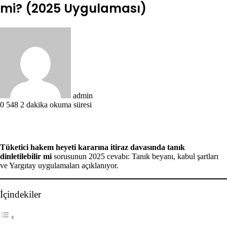
mi? (2025 Uygulaması)
Bir
e-
posta
göndermek
admin
0
548
2 dakika okuma süresi
Tüketici hakem heyeti kararına itiraz davasında tanık
dinletilebilir mi
sorusunun 2025 cevabı: Tanık beyanı, kabul şartları
ve Yargıtay uygulamaları açıklanıyor.
İçindekiler