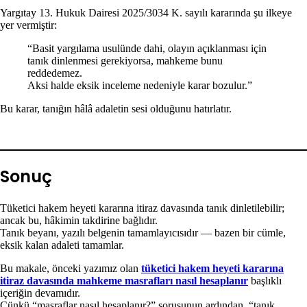
Yargıtay 13. Hukuk Dairesi 2025/3034 K. sayılı kararında şu ilkeye
yer vermiştir:
“Basit yargılama usulünde dahi, olayın açıklanması için
tanık dinlenmesi gerekiyorsa, mahkeme bunu
reddedemez.
Aksi halde eksik inceleme nedeniyle karar bozulur.”
Bu karar, tanığın hâlâ adaletin sesi olduğunu hatırlatır.
Sonuç
Tüketici hakem heyeti kararına itiraz davasında tanık dinletilebilir;
ancak bu, hâkimin takdirine bağlıdır.
Tanık beyanı, yazılı belgenin tamamlayıcısıdır — bazen bir cümle,
eksik kalan adaleti tamamlar.
Bu makale, önceki yazımız olan
tüketici hakem heyeti kararına
itiraz davasında mahkeme masrafları nasıl hesaplanır
başlıklı
içeriğin devamıdır.
Çünkü “masraflar nasıl hesaplanır?” sorusunun ardından, “tanık