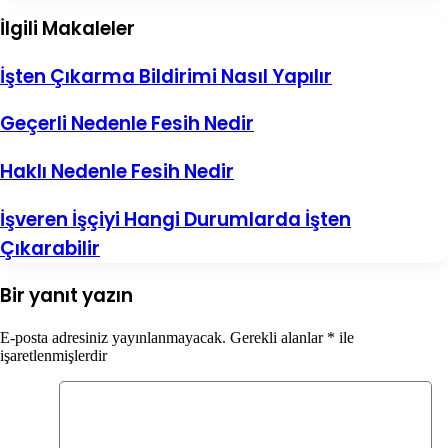
2025
Harç
İlgili Makaleler
Kapsamlı
Rehberi)
Rehber
–
İşten Çıkarma Bildirimi Nasıl Yapılır
Sağlık
Hizmetlerinde
Tanıtım
Geçerli Nedenle Fesih Nedir
ve
Bilgilendirme
Haklı Nedenle Fesih Nedir
İşveren İşçiyi Hangi Durumlarda İşten
Çıkarabilir
Bir yanıt yazın
E-posta adresiniz yayınlanmayacak.
Gerekli alanlar
*
ile
işaretlenmişlerdir