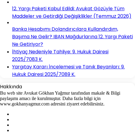
12. Yargı Paketi Kabul Edildi: Avukat Gözüyle Tüm
Maddeler ve Getirdiği Değişiklikler (Temmuz 2026)
Banka Hesabımı Dolandırıcılara Kullandırdım,
Başıma Ne Gelir? IBAN Mağdurlarına 12. Yargı Paketi
Ne Getiriyor?
İhtiyaç Nedeniyle Tahliye: 9. Hukuk Dairesi
2025/7083 K.
Yargıtay Kararı İncelemesi ve Tanık Beyanları: 9.
Hukuk Dairesi 2025/7089 K.
Hakkında
Bu web site Avukat Gökhan Yağmur tarafından makale & Bilgi
paylaşımı amacı ile kurulmuştur. Daha fazla bilgi için
www.gokhanyagmur.com adresini ziyaret edebilirsiniz.
Facebook
X
YouTube
Instagram