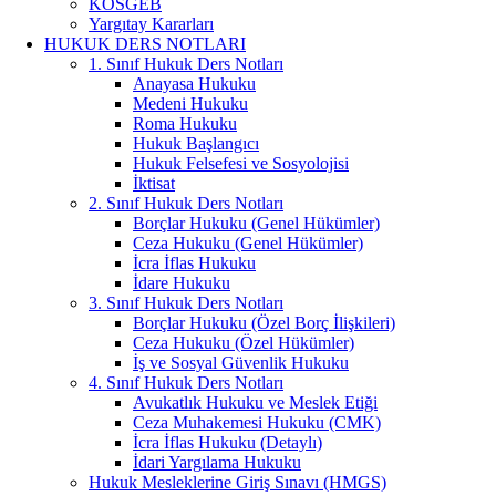
KOSGEB
Yargıtay Kararları
HUKUK DERS NOTLARI
1. Sınıf Hukuk Ders Notları
Anayasa Hukuku
Medeni Hukuku
Roma Hukuku
Hukuk Başlangıcı
Hukuk Felsefesi ve Sosyolojisi
İktisat
2. Sınıf Hukuk Ders Notları
Borçlar Hukuku (Genel Hükümler)
Ceza Hukuku (Genel Hükümler)
İcra İflas Hukuku
İdare Hukuku
3. Sınıf Hukuk Ders Notları
Borçlar Hukuku (Özel Borç İlişkileri)
Ceza Hukuku (Özel Hükümler)
İş ve Sosyal Güvenlik Hukuku
4. Sınıf Hukuk Ders Notları
Avukatlık Hukuku ve Meslek Etiği
Ceza Muhakemesi Hukuku (CMK)
İcra İflas Hukuku (Detaylı)
İdari Yargılama Hukuku
Hukuk Mesleklerine Giriş Sınavı (HMGS)