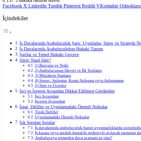
0
137
5 dakika okuma süresi
Facebook
X
LinkedIn
Tumblr
Pinterest
Reddit
VKontakte
Odnoklass
İçindekiler
İş Davalarında Arabuluculuk Şartı: Uygulama, Süreç ve Stratejik No
İş Davalarında Arabuluculuğun Hukuki Tanımı
Şartlar ve Temel Hukuki Çerçeve
Süreç Nasıl İşler?
1) Başvuru ve Yetki
2) Arabulucunun Daveti ve İlk Toplantı
3) Müzakere Aşaması
4) Sonuç: Anlaşma, Kısmi Anlaşma veya Anlaşmama
5) Süre ve Ücretler
İşçi ve İşveren Açısından Dikkat Edilmesi Gerekenler
İşçi Açısından
İşveren Açısından
İspat, Deliller ve Uygulamadaki Önemli Noktalar
Tipik Deliller
Uygulamadaki Önemli Noktalar
Sık Sorulan Sorular
İş davalarında arabuluculuk hangi uyuşmazlıklarda zorunludu
İş kazası veya meslek hastalığı nedeniyle açılacak tazminat 
Arabulucuya gitmeden dava açarsam ne olur?