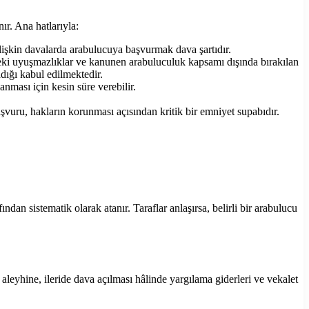
. Ana hatlarıyla:
 ilişkin davalarda arabulucuya başvurmak dava şartıdır.
elikteki uyuşmazlıklar ve kanunen arabuluculuk kapsamı dışında bırakılan
ığı kabul edilmektedir.
ması için kesin süre verebilir.
uru, hakların korunması açısından kritik bir emniyet supabıdır.
dan sistematik olarak atanır. Taraflar anlaşırsa, belirli bir arabulucu
f aleyhine, ileride dava açılması hâlinde yargılama giderleri ve vekalet