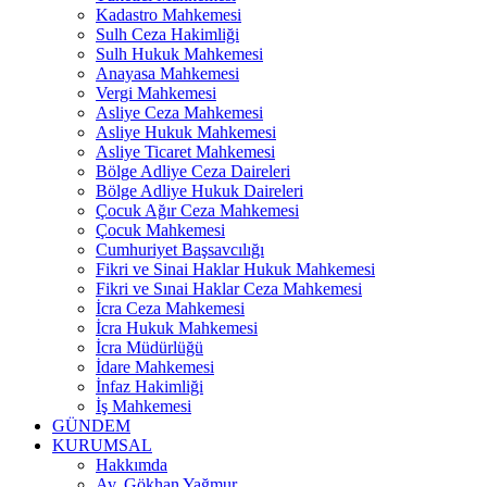
Kadastro Mahkemesi
Sulh Ceza Hakimliği
Sulh Hukuk Mahkemesi
Anayasa Mahkemesi
Vergi Mahkemesi
Asliye Ceza Mahkemesi
Asliye Hukuk Mahkemesi
Asliye Ticaret Mahkemesi
Bölge Adliye Ceza Daireleri
Bölge Adliye Hukuk Daireleri
Çocuk Ağır Ceza Mahkemesi
Çocuk Mahkemesi
Cumhuriyet Başsavcılığı
Fikri ve Sinai Haklar Hukuk Mahkemesi
Fikri ve Sınai Haklar Ceza Mahkemesi
İcra Ceza Mahkemesi
İcra Hukuk Mahkemesi
İcra Müdürlüğü
İdare Mahkemesi
İnfaz Hakimliği
İş Mahkemesi
GÜNDEM
KURUMSAL
Hakkımda
Av. Gökhan Yağmur