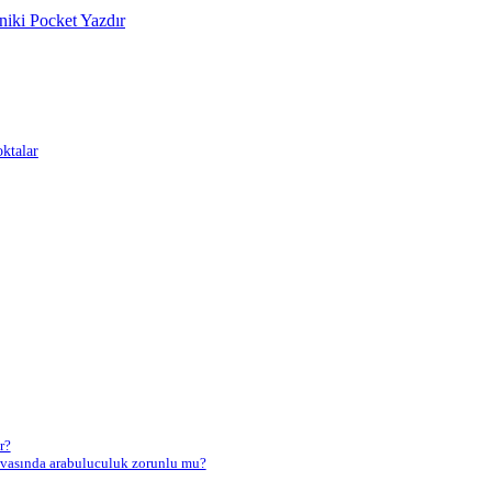
niki
Pocket
Yazdır
ktalar
r?
davasında arabuluculuk zorunlu mu?