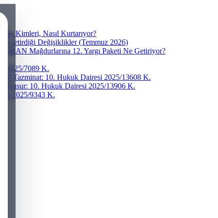
ra Kimleri, Nasıl Kurtarıyor?
ve Getirdiği Değişiklikler (Temmuz 2026)
r? IBAN Mağdurlarına 12. Yargı Paketi Ne Getiriyor?
esi 2025/7089 K.
addi Tazminat: 10. Hukuk Dairesi 2025/13608 K.
ğır Kusur: 10. Hukuk Dairesi 2025/13906 K.
iresi 2025/9343 K.