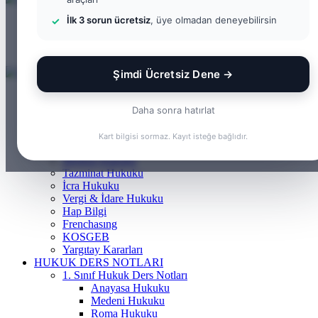
İlk 3 sorun ücretsiz
, üye olmadan deneyebilirsin
Menü
Arama yap ...
Kayıt Ol
Şimdi Ücretsiz Dene →
ANASAYFA
BILGI BANKASI
Daha sonra hatırlat
Borçlar Hukuku
Ceza Hukuku
Kart bilgisi sormaz. Kayıt isteğe bağlıdır.
Gayrimenkul Hukuku
Medeni Hukuku
Tazminat Hukuku
İcra Hukuku
Vergi & İdare Hukuku
Hap Bilgi
Frenchasıng
KOSGEB
Yargıtay Kararları
HUKUK DERS NOTLARI
1. Sınıf Hukuk Ders Notları
Anayasa Hukuku
Medeni Hukuku
Roma Hukuku