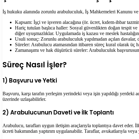
İş hukuku alanında zorunlu arabuluculuk, İş Mahkemeleri Kanunu ve
Kapsam: İşçi ve işveren alacağına (ör. ücret, kıdem-ihbar tazmina
Hariç tutulan başlıca haller: Sosyal güvenlikten doğan tespit ve i
diğer uyuşmazlıklar. Uygulamada iş kazası ve meslek hastalığı
Usuli sonuç: Zorunlu arabuluculuk yapılmadan açılan davalar, d
Süreler: Arabulucu atamasından itibaren süreç kural olarak üç haft
Zamanaşımı ve hak düşürücü süreler: Arabuluculuk başvurusunda
Süreç Nasıl İşler?
1) Başvuru ve Yetki
Başvuru, karşı tarafın yerleşim yerindeki veya işin yapıldığı yerdeki a
üzerinde uzlaşabilirler.
2) Arabulucunun Daveti ve İlk Toplantı
Arabulucu, tarafları uygun iletişim araçlarıyla toplantıya davet eder. İ
ücreti bakımından yaptırım uygulanabilir. Taraflar, avukatlarıyla veya yet