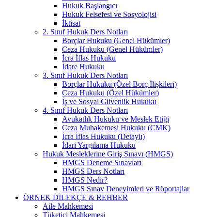
Hukuk Başlangıcı
Hukuk Felsefesi ve Sosyolojisi
İktisat
2. Sınıf Hukuk Ders Notları
Borçlar Hukuku (Genel Hükümler)
Ceza Hukuku (Genel Hükümler)
İcra İflas Hukuku
İdare Hukuku
3. Sınıf Hukuk Ders Notları
Borçlar Hukuku (Özel Borç İlişkileri)
Ceza Hukuku (Özel Hükümler)
İş ve Sosyal Güvenlik Hukuku
4. Sınıf Hukuk Ders Notları
Avukatlık Hukuku ve Meslek Etiği
Ceza Muhakemesi Hukuku (CMK)
İcra İflas Hukuku (Detaylı)
İdari Yargılama Hukuku
Hukuk Mesleklerine Giriş Sınavı (HMGS)
HMGS Deneme Sınavları
HMGS Ders Notları
HMGS Nedir?
HMGS Sınav Deneyimleri ve Röportajlar
ÖRNEK DILEKÇE & REHBER
Aile Mahkemesi
Tüketici Mahkemesi