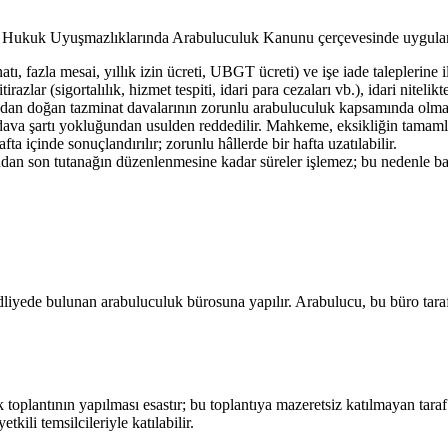
 Hukuk Uyuşmazlıklarında Arabuluculuk Kanunu çerçevesinde uygulanır
tı, fazla mesai, yıllık izin ücreti, UBGT ücreti) ve işe iade taleplerine
tirazlar (sigortalılık, hizmet tespiti, idari para cezaları vb.), idari nit
ndan doğan tazminat davalarının zorunlu arabuluculuk kapsamında olmad
ava şartı yokluğundan usulden reddedilir. Mahkeme, eksikliğin tamamlan
a içinde sonuçlandırılır; zorunlu hâllerde bir hafta uzatılabilir.
n son tutanağın düzenlenmesine kadar süreler işlemez; bu nedenle başv
dliyede bulunan arabuluculuk bürosuna yapılır. Arabulucu, bu büro tarafın
lk toplantının yapılması esastır; bu toplantıya mazeretsiz katılmayan tara
kili temsilcileriyle katılabilir.