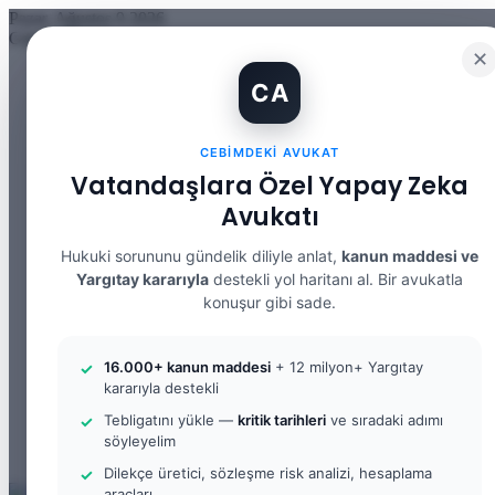
Pazar, Ağustos 9 2026
Güncel Makale
✕
İBAN Kiralama Cezasında Yeni Dönem: TCK 158’e Eklenen Fık
CA
12. Yargı Paketi Kabul Edildi: Avukat Gözüyle Tüm Maddeler 
Banka Hesabımı Dolandırıcılara Kullandırdım, Başıma Ne Geli
İhtiyaç Nedeniyle Tahliye: 9. Hukuk Dairesi 2025/7083 K.
CEBIMDEKI AVUKAT
Yargıtay Kararı İncelemesi ve Tanık Beyanları: 9. Hukuk Dair
Kusur Belirlemesinin Maddi ve Manevi Tazminata Etkisi ve M
Vatandaşlara Özel Yapay Zeka
Kusur Belirlemesinin Maddi ve Manevi Tazminata Etkisi ve A
Avukatı
Kira Sözleşmesinin Feshi ve Bilirkişi İncelemesi: 9. Hukuk Da
Yargıtay Kararı İncelemesi: 2. Ceza Dairesi 2026/2150 K.
Yargıtay Kararı İncelemesi: 2. Ceza Dairesi 2026/4266 K.
Hukuki sorununu gündelik diliyle anlat,
kanun maddesi ve
Yargıtay kararıyla
destekli yol haritanı al. Bir avukatla
Facebook
konuşur gibi sade.
X
YouTube
Instagram
16.000+ kanun maddesi
+ 12 milyon+ Yargıtay
WhatsApp
kararıyla destekli
Kayıt Ol
Rastgele Makale
Tebligatını yükle —
kritik tarihleri
ve sıradaki adımı
Kenar Bölmesi
söyleyelim
Arama yap ...
Dilekçe üretici, sözleşme risk analizi, hesaplama
araçları