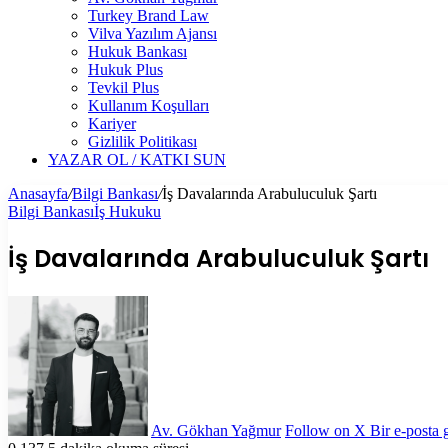
Turkey Brand Law
Vilva Yazılım Ajansı
Hukuk Bankası
Hukuk Plus
Tevkil Plus
Kullanım Koşulları
Kariyer
Gizlilik Politikası
YAZAR OL / KATKI SUN
Anasayfa
/
Bilgi Bankası
/
İş Davalarında Arabuluculuk Şartı
Bilgi Bankası
İş Hukuku
İş Davalarında Arabuluculuk Şartı
Av. Gökhan Yağmur
Follow on X
Bir e-posta