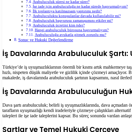
Arabuluculuk süresi ne kadar sürer?
İşe iade için arabuluculuğa ne kadar sürede başvurmalıyım?
İlk toplantıya katılmazsam yaptırımı nedir?
Arabuluculukta konuşulanlar davada kullanılabilir mi?
Arabuluculuk başvurusu zamanaşımını etkiler mi?
Arabuluculuk ücretini kim öder?
Hangi arabuluculuk bürosuna başvurmalıyım?
Arabuluculuğa avukatla gitmek zorunlu mu?
Sonuç ve Hukuki Değerlendirme
İş Davalarında Arabuluculuk Şartı: 
Türkiye’de iş uyuşmazlıklarının önemli bir kısmı artık mahkemeye taş
hızlı, nispeten düşük maliyetle ve gizlilik içinde çözmeyi amaçlıyor.
makalede, iş davalarında arabuluculuk şartının kapsamını, nasıl ilerled
İş Davalarında Arabuluculuğun Huk
Dava şartı arabuluculuk; belirli iş uyuşmazlıklarında, dava açmadan ö
tarafların uyuşmazlığı kendi iradeleriyle çözmeye çalıştıkları altern
talepleri ile işe iade taleplerini kapsar. Bu süreç sonunda varılan anlaş
Şartlar ve Temel Hukuki Çerçeve