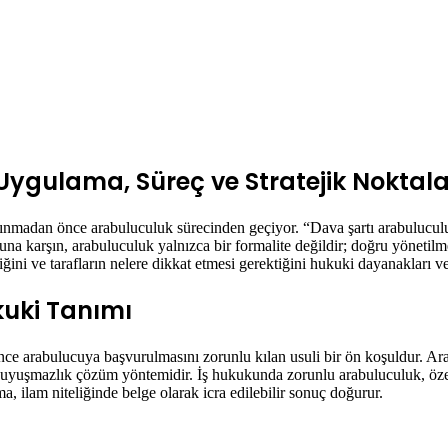
Uygulama, Süreç ve Stratejik Noktala
ınmadan önce arabuluculuk sürecinden geçiyor. “Dava şartı arabuluculuk
 Buna karşın, arabuluculuk yalnızca bir formalite değildir; doğru yönet
iğini ve tarafların nelere dikkat etmesi gerektiğini hukuki dayanakları v
uki Tanımı
nce arabulucuya başvurulmasını zorunlu kılan usuli bir ön koşuldur. Arab
atif uyuşmazlık çözüm yöntemidir. İş hukukunda zorunlu arabuluculuk, öz
ma, ilam niteliğinde belge olarak icra edilebilir sonuç doğurur.