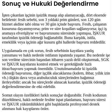
Sonuç ve Hukuki Değerlendirme
İşten çıkarılan işçinin işsizlik maaşı alıp alamayacağı, dört eksende
belirlenir: fesih sebebi, son 3 yıldaki prim günleri, son 120 gün
hizmet akdine tabi olma ve 30 gün içinde başvuru. Fesih, çalışanın
kusuruna dayanmıyorsa; prim ve süre koşulları sağlanıyorsa; işçi iş
aramaya elverişliyse ve başvurusunu süresinde yapmışsa, İŞKUR
tarafından işsizlik ödeneği bağlanabilir. Buna karşılık, istifa,
emeklilik veya işçinin ağır kusuru gibi hallerde başvuru reddedilir.
Uygulamada en çok sorun, fesih sebebinin kayıtlara yanlış
yansıması ve haklı nedenle istifanın ispatında yaşanır. Bu nedenle işe
son verilme sürecinin başından itibaren yazılı delil oluşturmak, SGK
ve İŞKUR kayıtlarını kontrol etmek ve gerektiğinde hızlı
itiraz/başvuru yapmak önemlidir. Unutulmamalıdır ki işsizlik
ödeneği başvurusu, diğer işçilik alacaklarına (kıdem, ihbar, yıllık izin
vb.) ilişkin dava veya arabuluculuk süreçlerinden bağımsız
ilerleyebilir; ancak bu süreçlerde alınacak kararlar, işsizlik ödeneği
değerlendirmesine de etki edebilir.
Somut olayın özellikleri farklı sonuçlar doğurabilir. Fesih kodunun
düzeltilmesi, haklı nedenle fesihte ispat planlaması, başvuru süresi
ve İŞKUR yükümlülükleri gibi başlıklarda profesyonel destek
alınması hak kayıplarını önler.