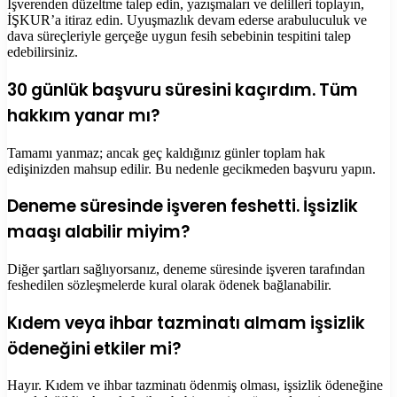
İşverenden düzeltme talep edin, yazışmaları ve delilleri toplayın,
İŞKUR’a itiraz edin. Uyuşmazlık devam ederse arabuluculuk ve
dava süreçleriyle gerçeğe uygun fesih sebebinin tespitini talep
edebilirsiniz.
30 günlük başvuru süresini kaçırdım. Tüm
hakkım yanar mı?
Tamamı yanmaz; ancak geç kaldığınız günler toplam hak
edişinizden mahsup edilir. Bu nedenle gecikmeden başvuru yapın.
Deneme süresinde işveren feshetti. İşsizlik
maaşı alabilir miyim?
Diğer şartları sağlıyorsanız, deneme süresinde işveren tarafından
feshedilen sözleşmelerde kural olarak ödenek bağlanabilir.
Kıdem veya ihbar tazminatı almam işsizlik
ödeneğini etkiler mi?
Hayır. Kıdem ve ihbar tazminatı ödenmiş olması, işsizlik ödeneğine