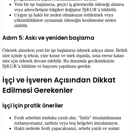
Yeni bir işe başlanırsa, geçici iş göremezlik ödeneği alınırsa
veya adres/iletişim bilgileri değişirse İŞKUR’a bildirilir.
Uygun işi haklı bir neden olmaksızın reddetmek veya
yükümlülüklere uymamak ödeneğin kesilmesine neden
olabilir.
Adım 5: Askı ve yeniden başlama
Ödenek alınırken yeni bir işe başlanırsa ödenek askıya alınır. Belirli
süre içinde iş tekrar, yine kusur ve istek dışında, sona ererse kalan
süre için ödenek devam edebilir. Bu durumda gecikmeksizin
İŞKUR’a bildirim ve başvuru yapılması gerekir.
İşçi ve İşveren Açısından Dikkat
Edilmesi Gerekenler
İşçi için pratik öneriler
Fesih sebebini mutlaka yazılı alın. “İstifa” imzalatılmasına
zorlanıyorsanız, tarihsiz veya boş belgeleri imzalamayın.
Haklı nedenle fesih yapacaksanız, sebebi yazılı ve somut