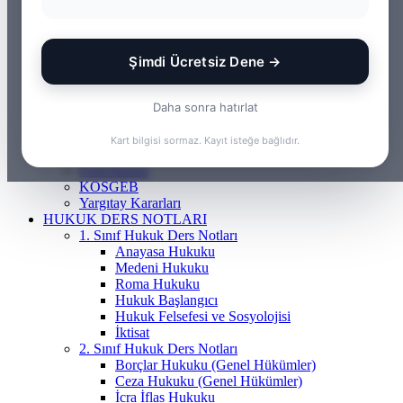
ANASAYFA
BILGI BANKASI
Borçlar Hukuku
Ceza Hukuku
Şimdi Ücretsiz Dene →
Gayrimenkul Hukuku
Medeni Hukuku
Tazminat Hukuku
Daha sonra hatırlat
İcra Hukuku
Vergi & İdare Hukuku
Kart bilgisi sormaz. Kayıt isteğe bağlıdır.
Hap Bilgi
Frenchasıng
KOSGEB
Yargıtay Kararları
HUKUK DERS NOTLARI
1. Sınıf Hukuk Ders Notları
Anayasa Hukuku
Medeni Hukuku
Roma Hukuku
Hukuk Başlangıcı
Hukuk Felsefesi ve Sosyolojisi
İktisat
2. Sınıf Hukuk Ders Notları
Borçlar Hukuku (Genel Hükümler)
Ceza Hukuku (Genel Hükümler)
İcra İflas Hukuku