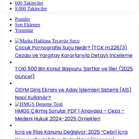
600
Takipçiler
9.000
Takipçiler
Popüler
Son Eklenen
Yorumlar
Çocuk Pornografisi Suçu Nedir? (TCK m.226/3)
Cezası ve Yargıtay Kararlarıyla Detaylı İnceleme
TOKİ 500 Bin Konut Başvuru, Şartlar ve İller (2025
Güncel)
ÖSYM Giriş Ekranı ve Aday İşlemleri Sistemi (AİS)
Nasıl Kullanılır?
HMGS Çıkmış Sorular PDF | Anayasa – Ceza –
Medeni Hukuk 2024-2025 Örnekleri
İcra ve İflas Kanunu Değişiyor: 2025 “Cebrî İcra