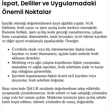
İspat, Deliller ve Uygulamadaki
Önemli Noktalar
İşsizlik ödeneği değerlendirmesi kayıt ağırlıklı yapılır. SGK
bildirimi, fesih yazısı ve işten ayrılış kodu merkezi önemdedir.
Bununla birlikte, işten ayrılış kodu gerçeği yansıtmıyorsa, çalışan
bunu yazışmalar, ihtarnameler, tanık beyanları, ücret ödeme kayıtları
ve diğer işyeri evraklarıyla ispatlayabilir. Örneğin:
Ücretlerin eksik veya hiç ödenmemesine ilişkin banka
kayıtları ve noter ihtarnamesi, işçinin haklı nedenle fesih
iddiasını destekler.
Mobbing veya ağır çalışma koşullarına ilişkin yazışmalar,
tutanaklar ve sağlık raporları, fesih sebebinin irade ve kusur
dışı olduğunu gösterebilir.
İşyerinin kapanmasına ilişkin ticaret sicil kayıtları veya
duyurular, fesih sebebini doğrular.
İtiraz sürecinde İŞKUR nezdinde değerlendirme talep edilebilir;
uyuşmazlık çözümlenmezse, fesih sebebi ve hak sahipliği yönünden
yargı yolu her zaman açıktır. Mahkeme kararıyla işten ayrılış sebebi
farklı tespit edilirse, ödenek yönünden de sonuç doğurabilir.