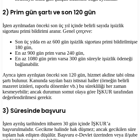
2) Prim gün şartı ve son 120 gün
İşten ayrılmadan önceki son üç yıl içinde belirli sayıda işsizlik
sigortası primi bildirimi aranır. Genel çerçeve:
Son üç yılda en az 600 gün işsizlik sigortası primi bildirilmişse
180 gün,
En az 900 gün prim varsa 240 gün,
En az 1080 gün prim varsa 300 gün süreyle işsizlik ödeneği
bağlanabilir.
Ayrıca işten ayrılıştan önceki son 120 gün, hizmet akdine tabi olma
şartı bulunur. Kanunda sayılan bazı istisnai haller (örneğin belirli
mazeret izinleri, raporlu dönemler vb.) bu sürekliliği her zaman
kesmeyebilir; ancak durumun somut olaya göre İŞKUR tarafından
değerlendirilmesi gerekir.
3) Süresinde başvuru
İşten ayrılış tarihinden itibaren 30 gün içinde İŞKUR’a
başvurulmalıdır. Gecikme halinde hak düşmez; ancak gecikilen süre
toplam hak edişten düşülür. Başvuru e-Devlet üzerinden veya il/şube