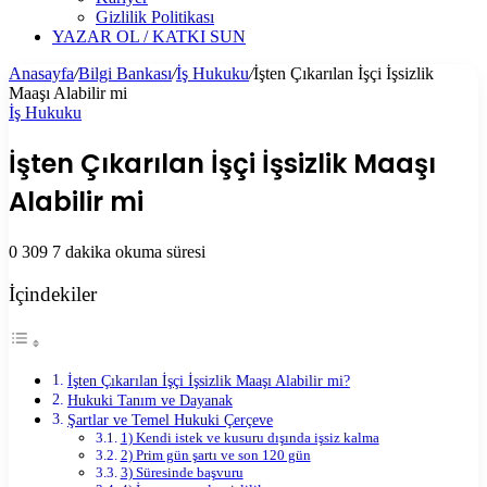
Gizlilik Politikası
YAZAR OL / KATKI SUN
Anasayfa
/
Bilgi Bankası
/
İş Hukuku
/
İşten Çıkarılan İşçi İşsizlik
Maaşı Alabilir mi
İş Hukuku
İşten Çıkarılan İşçi İşsizlik Maaşı
Alabilir mi
0
309
7 dakika okuma süresi
İçindekiler
İşten Çıkarılan İşçi İşsizlik Maaşı Alabilir mi?
Hukuki Tanım ve Dayanak
Şartlar ve Temel Hukuki Çerçeve
1) Kendi istek ve kusuru dışında işsiz kalma
2) Prim gün şartı ve son 120 gün
3) Süresinde başvuru