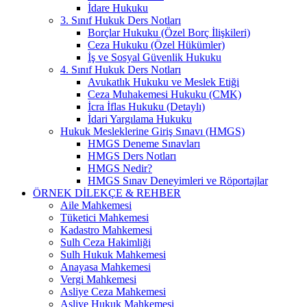
İdare Hukuku
3. Sınıf Hukuk Ders Notları
Borçlar Hukuku (Özel Borç İlişkileri)
Ceza Hukuku (Özel Hükümler)
İş ve Sosyal Güvenlik Hukuku
4. Sınıf Hukuk Ders Notları
Avukatlık Hukuku ve Meslek Etiği
Ceza Muhakemesi Hukuku (CMK)
İcra İflas Hukuku (Detaylı)
İdari Yargılama Hukuku
Hukuk Mesleklerine Giriş Sınavı (HMGS)
HMGS Deneme Sınavları
HMGS Ders Notları
HMGS Nedir?
HMGS Sınav Deneyimleri ve Röportajlar
ÖRNEK DILEKÇE & REHBER
Aile Mahkemesi
Tüketici Mahkemesi
Kadastro Mahkemesi
Sulh Ceza Hakimliği
Sulh Hukuk Mahkemesi
Anayasa Mahkemesi
Vergi Mahkemesi
Asliye Ceza Mahkemesi
Asliye Hukuk Mahkemesi