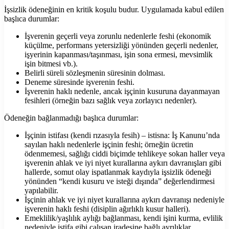
İşsizlik ödeneğinin en kritik koşulu budur. Uygulamada kabul edilen
başlıca durumlar:
İşverenin geçerli veya zorunlu nedenlerle feshi (ekonomik
küçülme, performans yetersizliği yönünden geçerli nedenler,
işyerinin kapanması/taşınması, işin sona ermesi, mevsimlik
işin bitmesi vb.).
Belirli süreli sözleşmenin süresinin dolması.
Deneme süresinde işverenin feshi.
İşverenin haklı nedenle, ancak işçinin kusuruna dayanmayan
fesihleri (örneğin bazı sağlık veya zorlayıcı nedenler).
Ödeneğin bağlanmadığı başlıca durumlar:
İşçinin istifası (kendi rızasıyla fesih) – istisna: İş Kanunu’nda
sayılan haklı nedenlerle işçinin feshi; örneğin ücretin
ödenmemesi, sağlığı ciddi biçimde tehlikeye sokan haller veya
işverenin ahlak ve iyi niyet kurallarına aykırı davranışları gibi
hallerde, somut olay ispatlanmak kaydıyla işsizlik ödeneği
yönünden “kendi kusuru ve isteği dışında” değerlendirmesi
yapılabilir.
İşçinin ahlak ve iyi niyet kurallarına aykırı davranışı nedeniyle
işverenin haklı feshi (disiplin ağırlıklı kusur halleri).
Emeklilik/yaşlılık aylığı bağlanması, kendi işini kurma, evlilik
nedeniyle istifa gibi çalışan iradesine bağlı ayrılıklar.