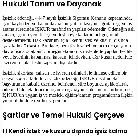
Hukuki Tanım ve Dayanak
İşsizlik ödeneği, 4447 sayılı İşsizlik Sigortası Kanunu kapsamında,
işini kaybeden ve kanunda aranan şartları taşıyan sigortalı işçiye, iş
arama sürecinde İŞKUR tarafından yapılan ödemedir. Ödeneğin asli
amacı, işçinin yeni bir işe yerleşinceye kadar temel geçimini
desteklemektir. Hak kazanımı için “kendi istek ve kusuru dışında
işsiz kalma” esastır. Bu ifade, hem fesih sebebine hem de çalışanın
davranışına odaklanır: örneğin ekonomik nedenlerle yapılan fesihler
veya işyerinin kapanması kapsam içindeyken, ağır kusur nedeniyle
işverenin haklı feshi kapsam dışındadır.
İşsizlik sigortası, çalışan ve işveren primleriyle finanse edilen bir
sosyal sigorta koludur. İşsizlik ödeneği; İŞKUR nezdindeki
başvurunun kabulü üzerine, belirlenen süre boyunca aylık olarak
ödenir. Ödenek dönemi boyunca iş arayan statüsünün sürdürülmesi,
İŞKUR’un uygun iş ve mesleki eğitim/tanıtım programlarına ilişkin
yükümlülüklere uyulması gerekir.
Şartlar ve Temel Hukuki Çerçeve
1) Kendi istek ve kusuru dışında işsiz kalma