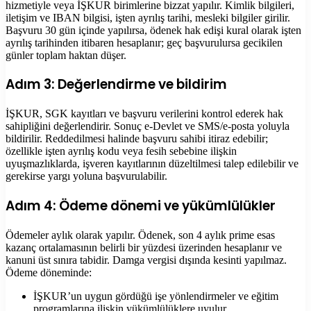
hizmetiyle veya İŞKUR birimlerine bizzat yapılır. Kimlik bilgileri,
iletişim ve IBAN bilgisi, işten ayrılış tarihi, mesleki bilgiler girilir.
Başvuru 30 gün içinde yapılırsa, ödenek hak edişi kural olarak işten
ayrılış tarihinden itibaren hesaplanır; geç başvurulursa gecikilen
günler toplam haktan düşer.
Adım 3: Değerlendirme ve bildirim
İŞKUR, SGK kayıtları ve başvuru verilerini kontrol ederek hak
sahipliğini değerlendirir. Sonuç e-Devlet ve SMS/e-posta yoluyla
bildirilir. Reddedilmesi halinde başvuru sahibi itiraz edebilir;
özellikle işten ayrılış kodu veya fesih sebebine ilişkin
uyuşmazlıklarda, işveren kayıtlarının düzeltilmesi talep edilebilir ve
gerekirse yargı yoluna başvurulabilir.
Adım 4: Ödeme dönemi ve yükümlülükler
Ödemeler aylık olarak yapılır. Ödenek, son 4 aylık prime esas
kazanç ortalamasının belirli bir yüzdesi üzerinden hesaplanır ve
kanuni üst sınıra tabidir. Damga vergisi dışında kesinti yapılmaz.
Ödeme döneminde:
İŞKUR’un uygun gördüğü işe yönlendirmeler ve eğitim
programlarına ilişkin yükümlülüklere uyulur.