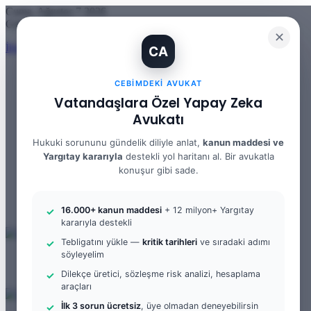
Cuma, Ağustos 7 2026
Güncel Makale
✕
İhtiyaç Nedeniyle Tahliye: 9. Hukuk Dairesi 2025/7083 K.
CA
CEBIMDEKI AVUKAT
Vatandaşlara Özel Yapay Zeka
Facebook
Avukatı
X
YouTube
Hukuki sorununu gündelik diliyle anlat,
kanun maddesi ve
Instagram
Yargıtay kararıyla
destekli yol haritanı al. Bir avukatla
WhatsApp
Kayıt Ol
konuşur gibi sade.
Rastgele Makale
Kenar Bölmesi
Arama yap ...
16.000+ kanun maddesi
+ 12 milyon+ Yargıtay
kararıyla destekli
Tebligatını yükle —
kritik tarihleri
ve sıradaki adımı
söyleyelim
Menü
Arama yap ...
Dilekçe üretici, sözleşme risk analizi, hesaplama
Kayıt Ol
araçları
İlk 3 sorun ücretsiz
, üye olmadan deneyebilirsin