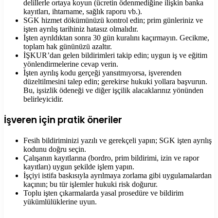
delillerle ortaya koyun (ücretin ödenmediğine ilişkin banka
kayıtları, ihtarname, sağlık raporu vb.).
SGK hizmet dökümünüzü kontrol edin; prim günleriniz ve
işten ayrılış tarihiniz hatasız olmalıdır.
İşten ayrıldıktan sonra 30 gün kuralını kaçırmayın. Gecikme,
toplam hak gününüzü azaltır.
İŞKUR’dan gelen bildirimleri takip edin; uygun iş ve eğitim
yönlendirmelerine cevap verin.
İşten ayrılış kodu gerçeği yansıtmıyorsa, işverenden
düzeltilmesini talep edin; gerekirse hukuki yollara başvurun.
Bu, işsizlik ödeneği ve diğer işçilik alacaklarınız yönünden
belirleyicidir.
İşveren için pratik öneriler
Fesih bildiriminizi yazılı ve gerekçeli yapın; SGK işten ayrılış
kodunu doğru seçin.
Çalışanın kayıtlarına (bordro, prim bildirimi, izin ve rapor
kayıtları) uygun şekilde işlem yapın.
İşçiyi istifa baskısıyla ayrılmaya zorlama gibi uygulamalardan
kaçının; bu tür işlemler hukuki risk doğurur.
Toplu işten çıkarmalarda yasal prosedüre ve bildirim
yükümlülüklerine uyun.