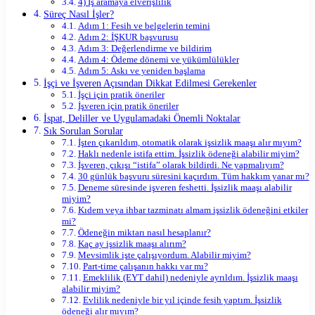
4) İş aramaya elverişlilik
Süreç Nasıl İşler?
Adım 1: Fesih ve belgelerin temini
Adım 2: İŞKUR başvurusu
Adım 3: Değerlendirme ve bildirim
Adım 4: Ödeme dönemi ve yükümlülükler
Adım 5: Askı ve yeniden başlama
İşçi ve İşveren Açısından Dikkat Edilmesi Gerekenler
İşçi için pratik öneriler
İşveren için pratik öneriler
İspat, Deliller ve Uygulamadaki Önemli Noktalar
Sık Sorulan Sorular
İşten çıkarıldım, otomatik olarak işsizlik maaşı alır mıyım?
Haklı nedenle istifa ettim. İşsizlik ödeneği alabilir miyim?
İşveren, çıkışı “istifa” olarak bildirdi. Ne yapmalıyım?
30 günlük başvuru süresini kaçırdım. Tüm hakkım yanar mı?
Deneme süresinde işveren feshetti. İşsizlik maaşı alabilir
miyim?
Kıdem veya ihbar tazminatı almam işsizlik ödeneğini etkiler
mi?
Ödeneğin miktarı nasıl hesaplanır?
Kaç ay işsizlik maaşı alırım?
Mevsimlik işte çalışıyordum. Alabilir miyim?
Part-time çalışanın hakkı var mı?
Emeklilik (EYT dahil) nedeniyle ayrıldım. İşsizlik maaşı
alabilir miyim?
Evlilik nedeniyle bir yıl içinde fesih yaptım. İşsizlik
ödeneği alır mıyım?