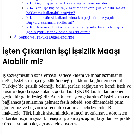
Geçici iş göremezlik ödeneği alırsam ne olur?
Yeni işe başladım, kısa sürede tekrar işsiz kaldım. Kalan
haklarımı kullanabilir miyim?
İhbar süresi kullandırılmadan peşin ödeme yapıldı.
Başvuru zamanını etkiler mi?
Ücretimin bir kısmı elden ödeniyordu, bordroda düşük
görünüyor. Ödenek hesabını etkiler mi?
Sonuç ve Hukuki Değerlendirme
İşten Çıkarılan İşçi İşsizlik Maaşı
Alabilir mi?
İş sözleşmesinin sona ermesi, sadece kıdem ve ihbar tazminatını
değil, işsizlik maaşı (işsizlik ödeneği) hakkını da gündeme getirir.
Türkiye’de işsizlik ödeneği, belirli şartları sağlayan ve kendi istek ve
kusuru dışında işsiz kalan sigortalılara İŞKUR tarafından ödenen
geçici bir gelir desteğidir. Ancak her “işten çıkarılma” işsizlik maaşı
bağlanacağı anlamına gelmez; fesih sebebi, son dönemdeki prim
günleriniz ve başvuru sürecindeki adımlar belirleyicidir. Bu
makalede, Türk hukuk sistemindeki güncel uygulamaya göre işten
çıkarılan işçinin işsizlik maaşı alıp alamayacağını, koşulları ve pratik
süreci avukat bakış açısıyla ele alıyoruz.