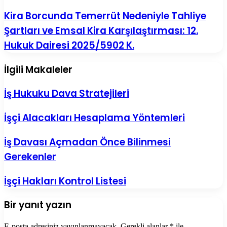
Kira Borcunda Temerrüt Nedeniyle Tahliye
Şartları ve Emsal Kira Karşılaştırması: 12.
Hukuk Dairesi 2025/5902 K.
İlgili Makaleler
İş Hukuku Dava Stratejileri
İşçi Alacakları Hesaplama Yöntemleri
İş Davası Açmadan Önce Bilinmesi
Gerekenler
İşçi Hakları Kontrol Listesi
Bir yanıt yazın
E-posta adresiniz yayınlanmayacak.
Gerekli alanlar
*
ile