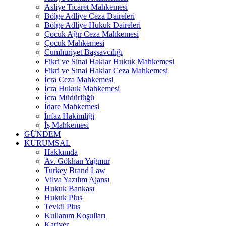
Asliye Ticaret Mahkemesi
Bölge Adliye Ceza Daireleri
Bölge Adliye Hukuk Daireleri
Çocuk Ağır Ceza Mahkemesi
Çocuk Mahkemesi
Cumhuriyet Başsavcılığı
Fikri ve Sinai Haklar Hukuk Mahkemesi
Fikri ve Sınai Haklar Ceza Mahkemesi
İcra Ceza Mahkemesi
İcra Hukuk Mahkemesi
İcra Müdürlüğü
İdare Mahkemesi
İnfaz Hakimliği
İş Mahkemesi
GÜNDEM
KURUMSAL
Hakkımda
Av. Gökhan Yağmur
Turkey Brand Law
Vilva Yazılım Ajansı
Hukuk Bankası
Hukuk Plus
Tevkil Plus
Kullanım Koşulları
Kariyer