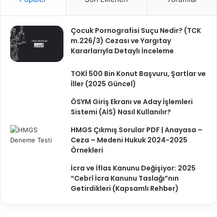
1
K
.
Çocuk Pornografisi Suçu Nedir? (TCK
m.226/3) Cezası ve Yargıtay
Kararlarıyla Detaylı İnceleme
TOKİ 500 Bin Konut Başvuru, Şartlar ve
İller (2025 Güncel)
ÖSYM Giriş Ekranı ve Aday İşlemleri
Sistemi (AİS) Nasıl Kullanılır?
HMGS Çıkmış Sorular PDF | Anayasa –
Ceza – Medeni Hukuk 2024-2025
Örnekleri
İcra ve İflas Kanunu Değişiyor: 2025
“Cebrî İcra Kanunu Taslağı”nın
Getirdikleri (Kapsamlı Rehber)