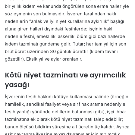
bir yıllık kıdem ve kanunda öngörülen sona erme halleriyle
sözleşmenin son bulmasıdır. İşveren tarafından haklı
nedenlerin “ahlak ve iyi niyet kurallarına aykırılık” başlığı
altına giren halleri dışındaki fesihlerde; işçinin haklı
nedenle feshi, emeklilik, askerlik, ölüm gibi bazı hallerde
kıdem tazminatı gündeme gelir. Tutar; her tam yıl için son
brüt ücret üzerinden 30 günlük ücrettir (kıdem tavanı
gözetilir). Eksik yıl ve aylar oranlanır.
Kötü niyet tazminatı ve ayrımcılık
yasağı
İşverenin fesih hakkını kötüye kullanması halinde (örneğin
hamilelik, sendikal faaliyet veya sırf hak arama nedeniyle
fesih yaptığı yönünde delillerin bulunması gibi), işçi ihbar
tazminatına ek olarak kötü niyet tazminatı talep edebilir;
bunun ölçüsü bildirim süresine ait ücretin üç katıdır. Ayrıca
eşit davranma ilkesine aykırı davranışlar için ayrımcılık