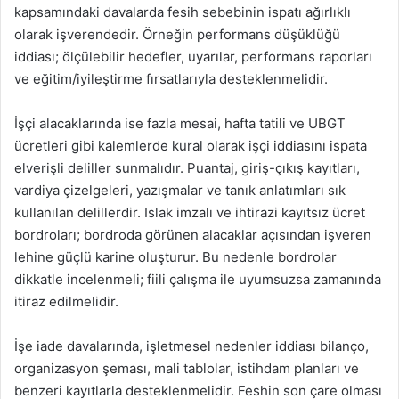
kapsamındaki davalarda fesih sebebinin ispatı ağırlıklı
olarak işverendedir. Örneğin performans düşüklüğü
iddiası; ölçülebilir hedefler, uyarılar, performans raporları
ve eğitim/iyileştirme fırsatlarıyla desteklenmelidir.
İşçi alacaklarında ise fazla mesai, hafta tatili ve UBGT
ücretleri gibi kalemlerde kural olarak işçi iddiasını ispata
elverişli deliller sunmalıdır. Puantaj, giriş-çıkış kayıtları,
vardiya çizelgeleri, yazışmalar ve tanık anlatımları sık
kullanılan delillerdir. Islak imzalı ve ihtirazi kayıtsız ücret
bordroları; bordroda görünen alacaklar açısından işveren
lehine güçlü karine oluşturur. Bu nedenle bordrolar
dikkatle incelenmeli; fiili çalışma ile uyumsuzsa zamanında
itiraz edilmelidir.
İşe iade davalarında, işletmesel nedenler iddiası bilanço,
organizasyon şeması, mali tablolar, istihdam planları ve
benzeri kayıtlarla desteklenmelidir. Feshin son çare olması