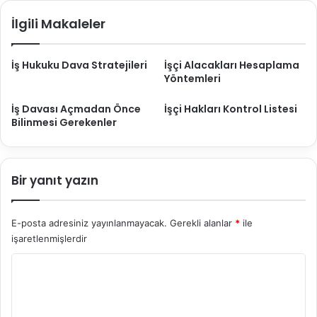
i
T
İlgili Makaleler
l
u
D
t
e
a
İş Hukuku Dava Stratejileri
İşçi Alacakları Hesaplama
ğ
n
Yöntemleri
e
a
r
k
İş Davası Açmadan Önce
İşçi Hakları Kontrol Listesi
l
l
Bilinmesi Gerekenler
e
a
n
r
d
ı
i
G
Bir yanıt yazın
r
e
m
ç
e
e
E-posta adresiniz yayınlanmayacak.
Gerekli alanlar
*
ile
s
r
işaretlenmişlerdir
i
l
v
i
Y
e
m
o
E
i
m
r
d