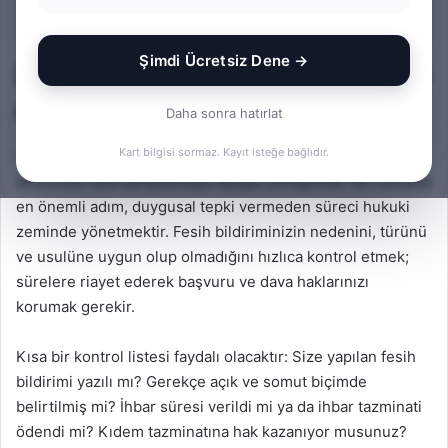
İçindekiler
Şimdi Ücretsiz Dene →
İşten Çıkarıldım: İlk Yapılması
Gerekenler
Daha sonra hatırlat
Kart bilgisi sormaz. Kayıt isteğe bağlıdır.
İş sözleşmesinin sona erdirilmesi çalışan için hem
ekonomik hem de psikolojik açıdan zorlayıcıdır. Bu noktada
en önemli adım, duygusal tepki vermeden süreci hukuki
zeminde yönetmektir. Fesih bildiriminizin nedenini, türünü
ve usulüne uygun olup olmadığını hızlıca kontrol etmek;
sürelere riayet ederek başvuru ve dava haklarınızı
korumak gerekir.
Kısa bir kontrol listesi faydalı olacaktır: Size yapılan fesih
bildirimi yazılı mı? Gerekçe açık ve somut biçimde
belirtilmiş mi? İhbar süresi verildi mi ya da ihbar tazminati
ödendi mi? Kıdem tazminatına hak kazanıyor musunuz?