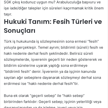
SGK çıkış kodunuz uygun mu? Arabuluculuğa başvuru ve
işe iade/diğer talepler için süreleri kaçırmamak kritik önem
taşır.
Hukuki Tanım: Fesih Türleri ve
Sonuçları
Türk iş hukukunda iş sözleşmesinin sona ermesi “fesih”
yoluyla gerçekleşir. Temel ayrım; bildirimli (süreli) fesih ve
haklı nedenle derhal fesih şeklindedir. Belirsiz süreli
sözleşmelerde, işverenin geçerli bir neden göstererek ve
bildirim sürelerine uyarak yaptığı sona erdirmeye
“bildirimli fesih” denir. İşverenin ya da işçinin kanunda
sayılan ağır sebeplere dayanarak sözleşmeyi derhal sona
erdirmesi ise “haklı nedenle derhal fesih”tir.
Buna ek olarak “geçerli sebep” ile “haklı sebep”
birbirinden farklıdır: Geçerli sebep; işçinin yeterliliği veya
davranışlarından ya da işletme, işyeri veya işin