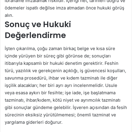
ibraname imzalamak risklidir. İçeriği net, tarihleri doğru ve
ödemeler ispatlı değilse imza atmadan önce hukuki görüş
alın.
Sonuç ve Hukuki
Değerlendirme
İşten çıkarılma, çoğu zaman birkaç belge ve kısa süre
içinde yürüyen bir süreç gibi görünse de; sonuçları
itibarıyla kapsamlı bir hukuki denetim gerektirir. Feshin
türü, yazılılık ve gerekçenin açıklığı, iş güvencesi koşulları,
savunma prosedürü, ihbar ve kıdem tazminatı ile diğer
işçilik alacakları; her biri ayrı ayrı incelenmelidir. Usule
veya esasa aykırı bir fesihte; işe iade, işe başlatmama
tazminatı, ihbar/kıdem, kötü niyet ve ayrımcılık tazminatı
gibi sonuçlar gündeme gelebilir. İşveren açısından da fesih
sürecinin eksiksiz yürütülmemesi; önemli tazminat ve
yargılama giderleri doğurur.