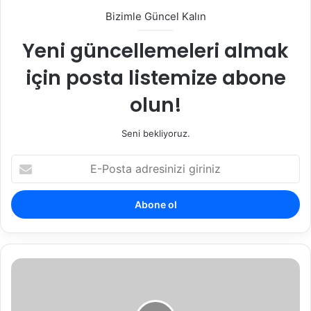
Bizimle Güncel Kalın
Yeni güncellemeleri almak
için posta listemize abone
olun!
Seni bekliyoruz.
E
-
P
o
s
t
a
a
K
d
i
r
r
e
a