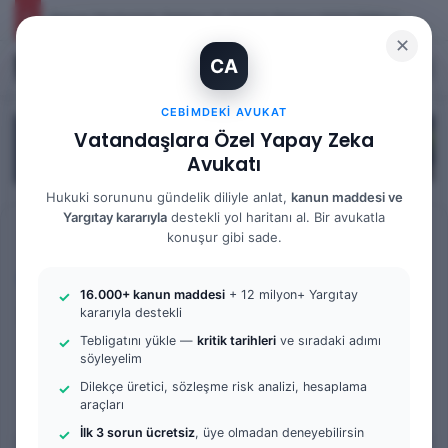
İhtiyaç Nedeniyle Tahliye: 9. Hukuk Dairesi 2025/7083 K.
✕
CA
Kayıt Ol
Arama 
M
CEBIMDEKI AVUKAT
Vatandaşlara Özel Yapay Zeka
Avukatı
Hukuki sorununu gündelik diliyle anlat,
kanun maddesi ve
Yargıtay kararıyla
destekli yol haritanı al. Bir avukatla
Anasayfa
/
Bilgi Bankası
/
İş Hukuku
konuşur gibi sade.
İş Hukuku
16.000+ kanun maddesi
+ 12 milyon+ Yargıtay
İşten Çıkarıldım Ne
kararıyla destekli
Tebligatını yükle —
kritik tarihleri
ve sıradaki adımı
Yapmalıyım
söyleyelim
Dilekçe üretici, sözleşme risk analizi, hesaplama
0
63
7 dakika okuma süresi
araçları
İlk 3 sorun ücretsiz
, üye olmadan deneyebilirsin