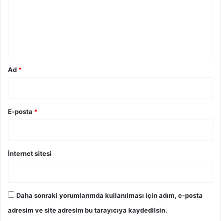
s
i
u
a
r
m
l
K
*
i
r
a
Ad
*
K
a
r
ş
E-posta
*
ı
l
a
ş
İnternet sitesi
t
ı
r
m
Daha sonraki yorumlarımda kullanılması için adım, e-posta
a
s
adresim ve site adresim bu tarayıcıya kaydedilsin.
ı