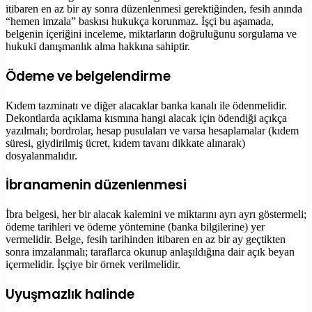
itibaren en az bir ay sonra düzenlenmesi gerektiğinden, fesih anında
“hemen imzala” baskısı hukukça korunmaz. İşçi bu aşamada,
belgenin içeriğini inceleme, miktarların doğruluğunu sorgulama ve
hukuki danışmanlık alma hakkına sahiptir.
Ödeme ve belgelendirme
Kıdem tazminatı ve diğer alacaklar banka kanalı ile ödenmelidir.
Dekontlarda açıklama kısmına hangi alacak için ödendiği açıkça
yazılmalı; bordrolar, hesap pusulaları ve varsa hesaplamalar (kıdem
süresi, giydirilmiş ücret, kıdem tavanı dikkate alınarak)
dosyalanmalıdır.
İbranamenin düzenlenmesi
İbra belgesi, her bir alacak kalemini ve miktarını ayrı ayrı göstermeli;
ödeme tarihleri ve ödeme yöntemine (banka bilgilerine) yer
vermelidir. Belge, fesih tarihinden itibaren en az bir ay geçtikten
sonra imzalanmalı; taraflarca okunup anlaşıldığına dair açık beyan
içermelidir. İşçiye bir örnek verilmelidir.
Uyuşmazlık halinde