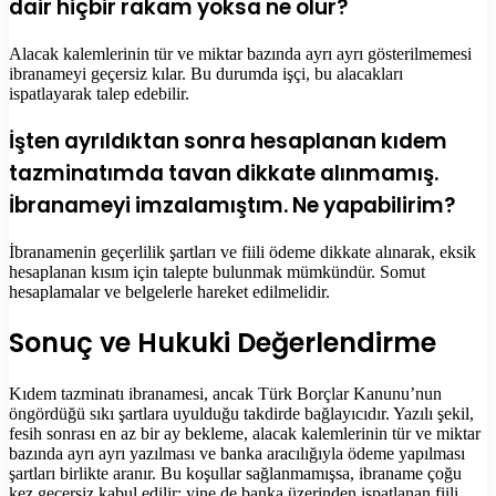
dair hiçbir rakam yoksa ne olur?
Alacak kalemlerinin tür ve miktar bazında ayrı ayrı gösterilmemesi
ibranameyi geçersiz kılar. Bu durumda işçi, bu alacakları
ispatlayarak talep edebilir.
İşten ayrıldıktan sonra hesaplanan kıdem
tazminatımda tavan dikkate alınmamış.
İbranameyi imzalamıştım. Ne yapabilirim?
İbranamenin geçerlilik şartları ve fiili ödeme dikkate alınarak, eksik
hesaplanan kısım için talepte bulunmak mümkündür. Somut
hesaplamalar ve belgelerle hareket edilmelidir.
Sonuç ve Hukuki Değerlendirme
Kıdem tazminatı ibranamesi, ancak Türk Borçlar Kanunu’nun
öngördüğü sıkı şartlara uyulduğu takdirde bağlayıcıdır. Yazılı şekil,
fesih sonrası en az bir ay bekleme, alacak kalemlerinin tür ve miktar
bazında ayrı ayrı yazılması ve banka aracılığıyla ödeme yapılması
şartları birlikte aranır. Bu koşullar sağlanmamışsa, ibraname çoğu
kez geçersiz kabul edilir; yine de banka üzerinden ispatlanan fiili