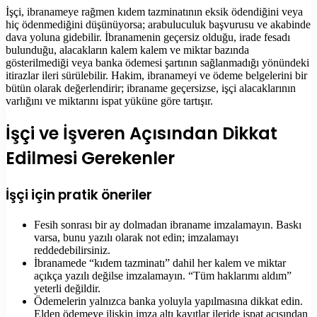
İşçi, ibranameye rağmen kıdem tazminatının eksik ödendiğini veya
hiç ödenmediğini düşünüyorsa; arabuluculuk başvurusu ve akabinde
dava yoluna gidebilir. İbranamenin geçersiz olduğu, irade fesadı
bulunduğu, alacakların kalem kalem ve miktar bazında
gösterilmediği veya banka ödemesi şartının sağlanmadığı yönündeki
itirazlar ileri sürülebilir. Hakim, ibranameyi ve ödeme belgelerini bir
bütün olarak değerlendirir; ibraname geçersizse, işçi alacaklarının
varlığını ve miktarını ispat yüküne göre tartışır.
İşçi ve İşveren Açısından Dikkat
Edilmesi Gerekenler
İşçi için pratik öneriler
Fesih sonrası bir ay dolmadan ibraname imzalamayın. Baskı
varsa, bunu yazılı olarak not edin; imzalamayı
reddedebilirsiniz.
İbranamede “kıdem tazminatı” dahil her kalem ve miktar
açıkça yazılı değilse imzalamayın. “Tüm haklarımı aldım”
yeterli değildir.
Ödemelerin yalnızca banka yoluyla yapılmasına dikkat edin.
Elden ödemeye ilişkin imza altı kayıtlar ileride ispat açısından