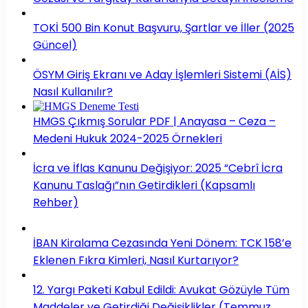
TOKİ 500 Bin Konut Başvuru, Şartlar ve İller (2025
Güncel)
ÖSYM Giriş Ekranı ve Aday İşlemleri Sistemi (AİS)
Nasıl Kullanılır?
HMGS Çıkmış Sorular PDF | Anayasa – Ceza –
Medeni Hukuk 2024-2025 Örnekleri
İcra ve İflas Kanunu Değişiyor: 2025 “Cebrî İcra
Kanunu Taslağı”nın Getirdikleri (Kapsamlı
Rehber)
İBAN Kiralama Cezasında Yeni Dönem: TCK 158’e
Eklenen Fıkra Kimleri, Nasıl Kurtarıyor?
12. Yargı Paketi Kabul Edildi: Avukat Gözüyle Tüm
Maddeler ve Getirdiği Değişiklikler (Temmuz