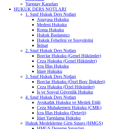
Yargıtay Kararları
HUKUK DERS NOTLARI
1. Sınıf Hukuk Ders Notları
Anayasa Hukuku
Medeni Hukuku
Roma Hukuku
Hukuk Başlangıcı
Hukuk Felsefesi ve Sosyolojisi
İktisat
2. Sınıf Hukuk Ders Notları
Borçlar Hukuku (Genel Hükümler)
Ceza Hukuku (Genel Hükümler)
İcra İflas Hukuku
İdare Hukuku
3. Sınıf Hukuk Ders Notları
Borçlar Hukuku (Özel Borç İlişkileri)
Ceza Hukuku (Özel Hükümler)
İş ve Sosyal Güvenlik Hukuku
4. Sınıf Hukuk Ders Notları
Avukatlık Hukuku ve Meslek Etiği
Ceza Muhakemesi Hukuku (CMK)
İcra İflas Hukuku (Detaylı)
İdari Yargılama Hukuku
Hukuk Mesleklerine Giriş Sınavı (HMGS)
HMGS Deneme Sınavları