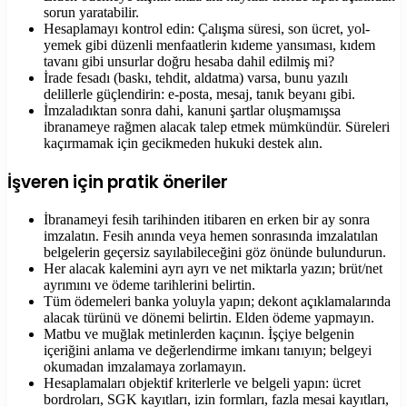
sorun yaratabilir.
Hesaplamayı kontrol edin: Çalışma süresi, son ücret, yol-
yemek gibi düzenli menfaatlerin kıdeme yansıması, kıdem
tavanı gibi unsurlar doğru hesaba dahil edilmiş mi?
İrade fesadı (baskı, tehdit, aldatma) varsa, bunu yazılı
delillerle güçlendirin: e-posta, mesaj, tanık beyanı gibi.
İmzaladıktan sonra dahi, kanuni şartlar oluşmamışsa
ibranameye rağmen alacak talep etmek mümkündür. Süreleri
kaçırmamak için gecikmeden hukuki destek alın.
İşveren için pratik öneriler
İbranameyi fesih tarihinden itibaren en erken bir ay sonra
imzalatın. Fesih anında veya hemen sonrasında imzalatılan
belgelerin geçersiz sayılabileceğini göz önünde bulundurun.
Her alacak kalemini ayrı ayrı ve net miktarla yazın; brüt/net
ayrımını ve ödeme tarihlerini belirtin.
Tüm ödemeleri banka yoluyla yapın; dekont açıklamalarında
alacak türünü ve dönemi belirtin. Elden ödeme yapmayın.
Matbu ve muğlak metinlerden kaçının. İşçiye belgenin
içeriğini anlama ve değerlendirme imkanı tanıyın; belgeyi
okumadan imzalamaya zorlamayın.
Hesaplamaları objektif kriterlerle ve belgeli yapın: ücret
bordroları, SGK kayıtları, izin formları, fazla mesai kayıtları,