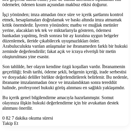
ödemeler, ödenen kısım açısından makbuz etkisi doğurur.
İşçi yönünden; imza atmadan önce süre ve içerik şartlarını kontrol
etmek, hesaplamaları doğrulamak ve baskı altında imza atmamak
kritik önemdedir. İşveren yönünden; matbu ve muğlak metinler
yerine, alacakları tek tek ve miktarlarıyla gösteren, ödemesi
bankadan yapılmış, fesih sonrası bir ay kuralına uygun belgeler
düzenlemek, ileride çıkabilecek uyuşmazlıkları önler.
Arabuluculukta varılan anlaşmalar ise ibranameden farklı bir hukuki
zeminde değerlendirilir; fakat açık ve icraya elverişli bir metin
oluşturulması yine esastır.
Son tahlilde, her olayın kendine özgü koşulları vardır. İbranamenin
geçerliliği; fesih tarihi, ödeme şekli, belgenin içeriği, irade serbestisi
ve dosyadaki deliller birlikte değerlendirilerek belirlenir. Bu nedenle,
ibraname imzalanmadan önce ve imzalandıktan sonra tereddüt
halinde, profesyonel hukuki görüş alınması en sağlıklı yaklaşımdır.
Bu içerik genel bilgilendirme amacıyla hazırlanmıştır. Somut
olayınıza ilişkin hukuki değerlendirme için bir avukattan destek
alınması önerilir.
0
82
7 dakika okuma süresi
Takip Et