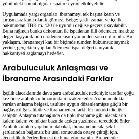
yönündeki somut olgular ispatın seyrini etkileyebilir.
Uygulamada yargı organları, ibranameyi tek başına kesin ve
tartışmasız kanıt olarak görmez. Belge; şekil, zaman ve içerik
bakımından TBK m. 420 ile uyumlu değilse geçersiz sayılabilir.
Buna rağmen banka dekontları ile ispatlanan fiili ödemeler, makbuz
değeri taşıyarak borcu ödenen kısım yönünden sona erdirebilir. Bu
yaklaşım, ibranameyi katı bir biçimde tümden hükümsüz saymak
yerine, gerçekten yapılan ödemeye ispat değeri tanıyarak
hakkaniyeti sağlamayı hedefler.
Arabuluculuk Anlaşması ve
İbraname Arasındaki Farklar
İşçilik alacaklarında dava şartı arabuluculuk nedeniyle taraflar çoğu
kez önce arabulucu huzurunda müzakere eder. Arabuluculukta
varılan anlaşma belgesi, usulüne uygun düzenlenmişse güçlü bir
bağlayıcılığa sahiptir ve ibranameden farklı bir hukuki niteliğe
sahiptir. Anlaşma tutanağında da tıpkı ibraname gibi alacakların
kalem kalem ve miktar bazında açıkça yazılması, tereddüdü önler.
Arabuluculukta yapılan mutabakat; ibranamenin sıkı şekil
şartlarından bağımsız bir usul sonucunda ortaya çıktığı için,
geçerlilik değerlendirmesi de buna göre yapılır. Bu nedenle,