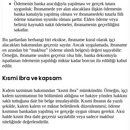
Ödemenin banka aracılığıyla yapılması ve gerçek tutara
uygunluk: İbranamede yer alan alacaklara ilişkin ödemenin
banka kanalıyla yapılmış olması ve ibranamedeki tutarla fiili
ödeme tutarının uyumlu olması şarttır. Elden ödeme veya
belirsiz kaynaklı nakit ödemeler, ibranamenin geçerliliğini
sakatlar.
Bu şartlardan herhangi biri eksikse, ibraname kural olarak işçi
alacakları bakımından geçersiz sayılır. Ancak uygulamada, ibraname
en azından bir “makbuz” (ödeme alındı belgesi) değeri taşıyabilir:
Örneğin, ibraname usulen geçersiz olsa bile, banka dekontuyla
ispatlanan ödemenin yapıldığı miktar kadar borcun ifa edildiği kabul
edilir.
Kısmi ibra ve kapsam
Kıdem tazminatı bakımından “kısmi ibra” mümkündür. Örneğin, işçi
kıdem tazminatının bir bölümünü aldığına ve bakiye yönden hakkını
saklı tuttuğuna dair bir belge imzalayabilir. Kısmi ibranın da yazılı
şekilde, kalem kalem ve miktar belirtilerek düzenlenmesi; ödeme
kısmının bankadan yapılmış ve gerçeğe uygun olması gerekir. Aksi
halde kısmi ibra dahi geçersiz sayılabilir veya sadece makbuz
niteliğinde değerlendirilir.