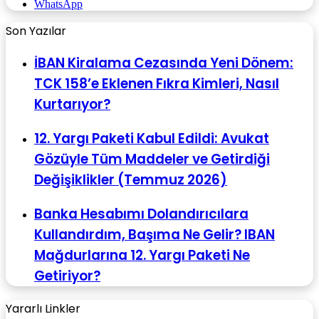
WhatsApp
Son Yazılar
İBAN Kiralama Cezasında Yeni Dönem:
TCK 158’e Eklenen Fıkra Kimleri, Nasıl
Kurtarıyor?
12. Yargı Paketi Kabul Edildi: Avukat
Gözüyle Tüm Maddeler ve Getirdiği
Değişiklikler (Temmuz 2026)
Banka Hesabımı Dolandırıcılara
Kullandırdım, Başıma Ne Gelir? IBAN
Mağdurlarına 12. Yargı Paketi Ne
Getiriyor?
Yararlı Linkler