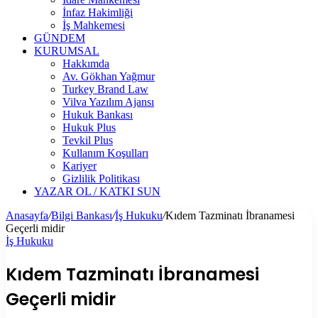
İnfaz Hakimliği
İş Mahkemesi
GÜNDEM
KURUMSAL
Hakkımda
Av. Gökhan Yağmur
Turkey Brand Law
Vilva Yazılım Ajansı
Hukuk Bankası
Hukuk Plus
Tevkil Plus
Kullanım Koşulları
Kariyer
Gizlilik Politikası
YAZAR OL / KATKI SUN
Anasayfa
/
Bilgi Bankası
/
İş Hukuku
/
Kıdem Tazminatı İbranamesi
Geçerli midir
İş Hukuku
Kıdem Tazminatı İbranamesi
Geçerli midir