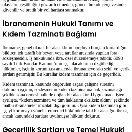
olayların çeşitliliğini göz ardı etmeden, güncel hukuk çerçevesinde
güvenilir ve pratik bir yol haritası sunmaktır.
İbranamenin Hukuki Tanımı ve
Kıdem Tazminatı Bağlamı
İbraname, genel olarak bir alacaklının borçluyu borçtan kurtardığını
bildiren tek taraflı bir beyan veya taraflar arasında yapılan ibra
sözleşmesidir. İş hukukunda ibra, özel düzenlemeye tabidir. 6098
sayılı Türk Borçlar Kanunu’nun işçi alacaklarına özgüllediği
hükümler, işçinin korunması amacıyla ibranameye sıkı şekil ve içerik
şartları getirmiştir. Bu kurallar kıdem tazminatı için de geçerlidir.
Kıdem tazminatı, kanunda öngörülen asgari çalışma süresini
dolduran işçinin, sözleşmenin kıdem tazminatına hak kazanacağı
şekilde sona ermesi halinde doğan bir alacaktır. Uygulamada işten
ayrılışta, “kıdem tazminatı ve tüm haklarımı eksiksiz aldım” şeklinde
matbu ibranameler imzalatıldığı görülür. Oysa kıdem tazminatı gibi
işçiyi korumaya yönelik emredici hükümlere tabi bir alacağın ibrası,
ancak kanundaki şartlara uyulmuşsa hüküm doğurur.
Geçerlilik Şartları ve Temel Hukuki