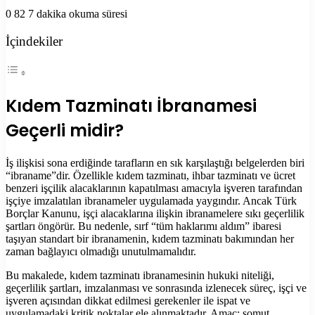
0
82
7 dakika okuma süresi
İçindekiler
Kıdem Tazminatı İbranamesi
Geçerli midir?
İş ilişkisi sona erdiğinde tarafların en sık karşılaştığı belgelerden biri
“ibraname”dir. Özellikle kıdem tazminatı, ihbar tazminatı ve ücret
benzeri işçilik alacaklarının kapatılması amacıyla işveren tarafından
işçiye imzalatılan ibranameler uygulamada yaygındır. Ancak Türk
Borçlar Kanunu, işçi alacaklarına ilişkin ibranamelere sıkı geçerlilik
şartları öngörür. Bu nedenle, sırf “tüm haklarımı aldım” ibaresi
taşıyan standart bir ibranamenin, kıdem tazminatı bakımından her
zaman bağlayıcı olmadığı unutulmamalıdır.
Bu makalede, kıdem tazminatı ibranamesinin hukuki niteliği,
geçerlilik şartları, imzalanması ve sonrasında izlenecek süreç, işçi ve
işveren açısından dikkat edilmesi gerekenler ile ispat ve
uygulamadaki kritik noktalar ele alınmaktadır. Amaç; somut