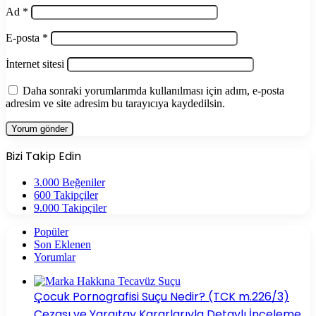
Ad
*
E-posta
*
İnternet sitesi
Daha sonraki yorumlarımda kullanılması için adım, e-posta
adresim ve site adresim bu tarayıcıya kaydedilsin.
Bizi Takip Edin
3.000
Beğeniler
600
Takipçiler
9.000
Takipçiler
Popüler
Son Eklenen
Yorumlar
Çocuk Pornografisi Suçu Nedir? (TCK m.226/3)
Cezası ve Yargıtay Kararlarıyla Detaylı İnceleme