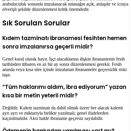
arabuluculuk sonunda imzalanacak tutanağın açık, anlaşılır ve icraya
elverişli şekilde düzenlenmesi kritik önemdedir.
Sık Sorulan Sorular
Kıdem tazminatı ibranamesi fesihten hemen
sonra imzalanırsa geçerli midir?
Genel kural olarak hayır. İşçi alacaklarına ilişkin ibranamenin fesih
tarihinden itibaren en az bir ay sonra düzenlenmesi gerekir. Fesih
anında veya kısa süre içinde imzalanan ibranameler geçersizlik riski
taşır.
“Tüm haklarımı aldım, ibra ediyorum” yazan
kısa bir metin yeterli midir?
Değildir. Kıdem tazminatı da dahil olmak üzere her alacak kalemi
ayrı ayrı ve miktarıyla birlikte yazılmalı; genel ifadelerden
kaçınılmalıdır. Aksi halde ibraname geçersiz sayılabilir.
Ödemenin bankadan yapılması şart mı?