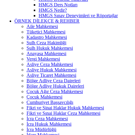
HMGS Ders Notları
HMGS Nedir?
HMGS Sınav Deneyimleri ve Röportajlar
ÖRNEK DILEKÇE & REHBER
Aile Mahkemesi
Tüketici Mahkemesi
Kadastro Mahkemesi
Sulh Ceza Hakimliği
Sulh Hukuk Mahkemesi
Anayasa Mahkemesi
Vergi Mahkemesi
Asliye Ceza Mahkemesi
Asliye Hukuk Mahkemesi
Asliye Ticaret Mahkemesi
Bölge Adliye Ceza Daireleri
Bölge Adliye Hukuk Daireleri
Çocuk Ağır Ceza Mahkemesi
Çocuk Mahkemesi
Cumhuriyet Başsavcılığı
Fikri ve Sinai Haklar Hukuk Mahkemesi
Fikri ve Sınai Haklar Ceza Mahkemesi
İcra Ceza Mahkemesi
İcra Hukuk Mahkemesi
İcra Müdürlüğü
İdare Mahkemesi