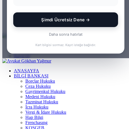
WhatsApp
Kayıt Ol
Rastgele Makale
Şimdi Ücretsiz Dene →
Kenar Bölmesi
Arama yap ...
Daha sonra hatırlat
Menü
Kart bilgisi sormaz. Kayıt isteğe bağlıdır.
Arama yap ...
Kayıt Ol
ANASAYFA
BILGI BANKASI
Borçlar Hukuku
Ceza Hukuku
Gayrimenkul Hukuku
Medeni Hukuku
Tazminat Hukuku
İcra Hukuku
Vergi & İdare Hukuku
Hap Bilgi
Frenchasıng
KOSGEB