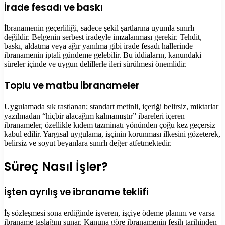
İrade fesadı ve baskı
İbranamenin geçerliliği, sadece şekil şartlarına uyumla sınırlı
değildir. Belgenin serbest iradeyle imzalanması gerekir. Tehdit,
baskı, aldatma veya ağır yanılma gibi irade fesadı hallerinde
ibranamenin iptali gündeme gelebilir. Bu iddiaların, kanundaki
süreler içinde ve uygun delillerle ileri sürülmesi önemlidir.
Toplu ve matbu ibranameler
Uygulamada sık rastlanan; standart metinli, içeriği belirsiz, miktarlar
yazılmadan “hiçbir alacağım kalmamıştır” ibareleri içeren
ibranameler, özellikle kıdem tazminatı yönünden çoğu kez geçersiz
kabul edilir. Yargısal uygulama, işçinin korunması ilkesini gözeterek,
belirsiz ve soyut beyanlara sınırlı değer atfetmektedir.
Süreç Nasıl İşler?
İşten ayrılış ve ibraname teklifi
İş sözleşmesi sona erdiğinde işveren, işçiye ödeme planını ve varsa
ibraname taslağını sunar. Kanuna göre ibranamenin fesih tarihinden