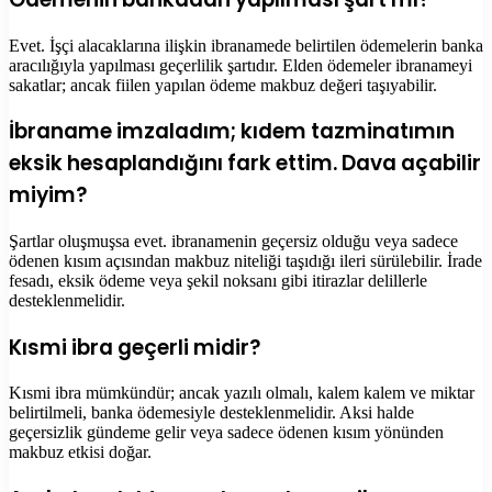
Evet. İşçi alacaklarına ilişkin ibranamede belirtilen ödemelerin banka
aracılığıyla yapılması geçerlilik şartıdır. Elden ödemeler ibranameyi
sakatlar; ancak fiilen yapılan ödeme makbuz değeri taşıyabilir.
İbraname imzaladım; kıdem tazminatımın
eksik hesaplandığını fark ettim. Dava açabilir
miyim?
Şartlar oluşmuşsa evet. ibranamenin geçersiz olduğu veya sadece
ödenen kısım açısından makbuz niteliği taşıdığı ileri sürülebilir. İrade
fesadı, eksik ödeme veya şekil noksanı gibi itirazlar delillerle
desteklenmelidir.
Kısmi ibra geçerli midir?
Kısmi ibra mümkündür; ancak yazılı olmalı, kalem kalem ve miktar
belirtilmeli, banka ödemesiyle desteklenmelidir. Aksi halde
geçersizlik gündeme gelir veya sadece ödenen kısım yönünden
makbuz etkisi doğar.