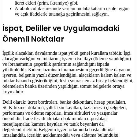
ücret ekleri (prim, ikramiye) gibi.
Arabuluculuk sürecinde varılan mutabakatların usule uygun
ve açık ifadelerle tutanağa geçirilmesini sağlayın.
İspat, Deliller ve Uygulamadaki
Önemli Noktalar
İşçilik alacakları davalarında ispat yükü genel kurallara tabidir. İşçi,
alacağın varlığını ve miktarını; işveren ise ifayı (ödeme yapıldığını)
ve ibranamenin geçerlilik şartlarının sağlandığını ispatla
yükümlüdür. Kıdem tazminatı ibranamesinin geçerliliğine dayanan
işveren, belgenin yazılı düzenlendiğini, alacakların kalem kalem ve
miktar bazında gösterildiğini, fesih sonrası en az bir ay beklendiğini,
ödemelerin banka üzerinden yapıldığını somut belgelerle ortaya
koymalıdır.
Delil olarak; ücret bordroları, banka dekontları, hesap pusulaları,
SGK hizmet dökümü, yıllık izin kayıtları, fazla mesai çizelgeleri,
performans ve ödeme raporları, imza sirküleri ve yazışmalar
önemlidir. İrade fesadı iddiaları bakımından e-postalar,
mesajlaşmalar, kamera kayıtları ve tanık beyanları da
değerlendirilebilir. Belgenin işyeri ortamında baskı altında
imzalandığı, içeriğin açıklanmadığı veya aldatma bulunduğu