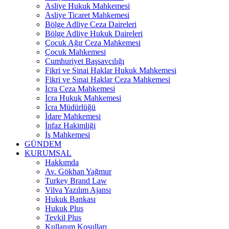
Asliye Hukuk Mahkemesi
Asliye Ticaret Mahkemesi
Bölge Adliye Ceza Daireleri
Bölge Adliye Hukuk Daireleri
Çocuk Ağır Ceza Mahkemesi
Çocuk Mahkemesi
Cumhuriyet Başsavcılığı
Fikri ve Sinai Haklar Hukuk Mahkemesi
Fikri ve Sınai Haklar Ceza Mahkemesi
İcra Ceza Mahkemesi
İcra Hukuk Mahkemesi
İcra Müdürlüğü
İdare Mahkemesi
İnfaz Hakimliği
İş Mahkemesi
GÜNDEM
KURUMSAL
Hakkımda
Av. Gökhan Yağmur
Turkey Brand Law
Vilva Yazılım Ajansı
Hukuk Bankası
Hukuk Plus
Tevkil Plus
Kullanım Koşulları