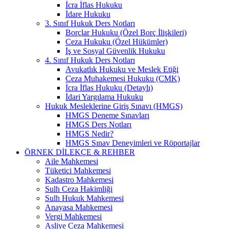
İcra İflas Hukuku
İdare Hukuku
3. Sınıf Hukuk Ders Notları
Borçlar Hukuku (Özel Borç İlişkileri)
Ceza Hukuku (Özel Hükümler)
İş ve Sosyal Güvenlik Hukuku
4. Sınıf Hukuk Ders Notları
Avukatlık Hukuku ve Meslek Etiği
Ceza Muhakemesi Hukuku (CMK)
İcra İflas Hukuku (Detaylı)
İdari Yargılama Hukuku
Hukuk Mesleklerine Giriş Sınavı (HMGS)
HMGS Deneme Sınavları
HMGS Ders Notları
HMGS Nedir?
HMGS Sınav Deneyimleri ve Röportajlar
ÖRNEK DILEKÇE & REHBER
Aile Mahkemesi
Tüketici Mahkemesi
Kadastro Mahkemesi
Sulh Ceza Hakimliği
Sulh Hukuk Mahkemesi
Anayasa Mahkemesi
Vergi Mahkemesi
Asliye Ceza Mahkemesi