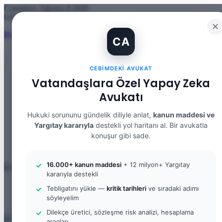
Cumartesi, Ağustos 8 2026
Güncel Makale
✕
Banka Hesabımı Dolandırıcılara Kullandırdım, Başıma Ne Gelir? IBA
CA
CEBIMDEKI AVUKAT
Facebook
Vatandaşlara Özel Yapay Zeka
X
Avukatı
YouTube
Instagram
WhatsApp
Hukuki sorununu gündelik diliyle anlat,
kanun maddesi ve
Kayıt Ol
Yargıtay kararıyla
destekli yol haritanı al. Bir avukatla
Rastgele Makale
konuşur gibi sade.
Kenar Bölmesi
Arama yap ...
16.000+ kanun maddesi
+ 12 milyon+ Yargıtay
kararıyla destekli
Menü
Tebligatını yükle —
kritik tarihleri
ve sıradaki adımı
Arama yap ...
söyleyelim
Kayıt Ol
Dilekçe üretici, sözleşme risk analizi, hesaplama
araçları