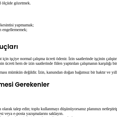
l ölçüde gözetmek.
t kesintisi yapmamak;
zın engellememek;
uçları
t için işçiye normal çalışma ücreti ödenir. İzin saatlerinde işçinin çalıştı
in ücreti hem de izin saatlerinde fiilen yaptırılan çalışmanın karşılığı bi
 alması mümkün değildir. İzin, kanundan doğan bağımsız bir haktır ve yıl
lmesi Gerekenler
lı olarak talep edin; toplu kullanmayı düşünüyorsanız planınızı netleştirip 
gesi veya e-posta yazışmalarını saklayın.