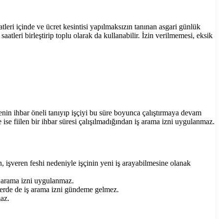
aatleri içinde ve ücret kesintisi yapılmaksızın tanınan asgari günlük
aatleri birleştirip toplu olarak da kullanabilir. İzin verilmemesi, eksik
renin ihbar öneli tanıyıp işçiyi bu süre boyunca çalıştırmaya devam
 ise fiilen bir ihbar süresi çalışılmadığından iş arama izni uygulanmaz.
n, işveren feshi nedeniyle işçinin yeni iş arayabilmesine olanak
ş arama izni uygulanmaz.
allerde de iş arama izni gündeme gelmez.
az.