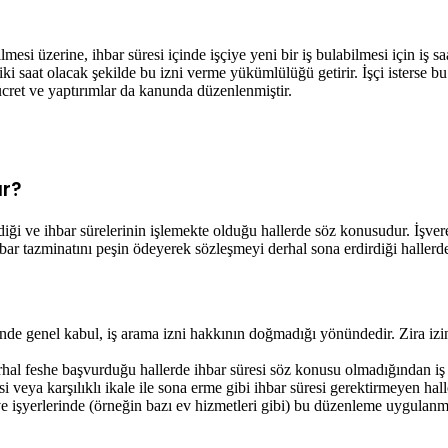
ilmesi üzerine, ihbar süresi içinde işçiye yeni bir iş bulabilmesi için iş s
i saat olacak şekilde bu izni verme yükümlülüğü getirir. İşçi isterse bu s
 ücret ve yaptırımlar da kanunda düzenlenmiştir.
ır?
ldiği ve ihbar sürelerinin işlemekte olduğu hallerde söz konusudur. İşve
hbar tazminatını peşin ödeyerek sözleşmeyi derhal sona erdirdiği hallerde
alinde genel kabul, iş arama izni hakkının doğmadığı yönündedir. Zira izi
derhal feshe başvurduğu hallerde ihbar süresi söz konusu olmadığından i
esi veya karşılıklı ikale ile sona erme gibi ihbar süresi gerektirmeyen h
ve işyerlerinde (örneğin bazı ev hizmetleri gibi) bu düzenleme uygulanm