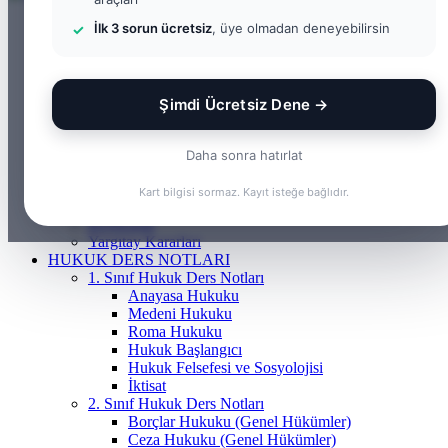
ANASAYFA
İlk 3 sorun ücretsiz
, üye olmadan deneyebilirsin
BILGI BANKASI
Borçlar Hukuku
Ceza Hukuku
Gayrimenkul Hukuku
Şimdi Ücretsiz Dene →
Medeni Hukuku
Tazminat Hukuku
İcra Hukuku
Daha sonra hatırlat
Vergi & İdare Hukuku
Hap Bilgi
Kart bilgisi sormaz. Kayıt isteğe bağlıdır.
Frenchasıng
KOSGEB
Yargıtay Kararları
HUKUK DERS NOTLARI
1. Sınıf Hukuk Ders Notları
Anayasa Hukuku
Medeni Hukuku
Roma Hukuku
Hukuk Başlangıcı
Hukuk Felsefesi ve Sosyolojisi
İktisat
2. Sınıf Hukuk Ders Notları
Borçlar Hukuku (Genel Hükümler)
Ceza Hukuku (Genel Hükümler)