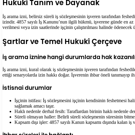
Hukuki Tanım ve Dayanak
İş arama izni, belirsiz süreli iş sözleşmesinin işveren tarafından feshed
izindir. 4857 sayılı İş Kanunu’nun ilgili hükmü, işverene günde en az ik
verilmesi veya izin saatlerinde işçinin çalıştırılması halinde ödenecek
Şartlar ve Temel Hukuki Çerçeve
İş arama iznine hangi durumlarda hak kazanıl
İş arama izni, kural olarak iş sözleşmesinin işveren tarafından feshedi
ettiği senaryolarda izin hakkı doğar. İşverenin ihbar öneli tanımayıp i
İstisnai durumlar
İşçinin istifası: İş sözleşmesini işçinin kendisinin feshetmesi h
sağlamak amacı taşır.
Haklı nedenle derhal fesih: Taraflardan birinin haklı nedenle 
Süreli olmayan haller: Belirli süreli sözleşmenin süresinin bitm
Kapsam dışı işler: 4857 sayılı Kanun kapsamı dışında kalan iş 