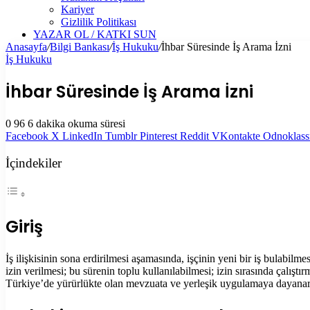
Kariyer
Gizlilik Politikası
YAZAR OL / KATKI SUN
Anasayfa
/
Bilgi Bankası
/
İş Hukuku
/
İhbar Süresinde İş Arama İzni
İş Hukuku
İhbar Süresinde İş Arama İzni
0
96
6 dakika okuma süresi
Facebook
X
LinkedIn
Tumblr
Pinterest
Reddit
VKontakte
Odnoklass
İçindekiler
Giriş
İş ilişkisinin sona erdirilmesi aşamasında, işçinin yeni bir iş bulabilm
izin verilmesi; bu sürenin toplu kullanılabilmesi; izin sırasında çalı
Türkiye’de yürürlükte olan mevzuata ve yerleşik uygulamaya dayanarak i