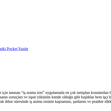
niki
Pocket
Yazdır
esi için tanınan “iş arama izni” uygulamada en çok tartışılan konulardan b
ştırmanın sonuçları ve ispat yükünün kimde olduğu gibi başlıklar hem işç
hbar süresinde iş arama izninin kapsamını, şartlarını ve pratikte dikka