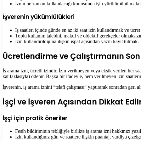
İznin ne zaman kullanılacağı konusunda işin yürütümünü maku
İşverenin yükümlülükleri
İş saatleri içinde günde en az iki saat izin kullandırmak ve ücre
Toplu kullanım talebini, makul ve objektif gerekçeler olmaksı
İzin kullandırıldığına ilişkin ispat açısından yazılı kayıt tutmak.
Ücretlendirme ve Çalıştırmanın Son
İş arama izni, ücretli izindir. İzin verilmeyen veya eksik verilen her saa
kat fazlasıyla) ödenir. Başka bir ifadeyle, hem verilmeyen izin saatlerin
İşverenin, iş arama iznini “telafi çalışması” yaptırarak sonradan geri
İşçi ve İşveren Açısından Dikkat Edi
İşçi için pratik öneriler
Fesih bildiriminin tebliğiyle birlikte iş arama izni hakkınızı yazı
İzin kullandığınız gün ve saatlere ilişkin puantaj, vardiya çizel