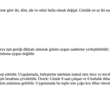
me göre iki, dört, altı ve sekiz hafta olarak değişir. Günlük en az iki sa
 veya işin gereği dikkate alınarak günün uygun saatlerine yerleştirilebilir
 ruhuna uygun değildir.
talep edebilir. Uygulamada, birleştirme talebinin makul süre önce ve terci
gün hesabına çevrilebilir. Örnek: Günde 8 saat çalışan ve 6 haftalık ihba
 izin anlamına gelebilir. Uygulamada bu toplu izin çoğu kez ihbar süresin