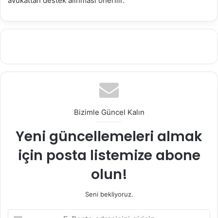
avukattan destek alınması önerilir.
Bizimle Güncel Kalın
Yeni güncellemeleri almak
için posta listemize abone
olun!
Seni bekliyoruz.
E