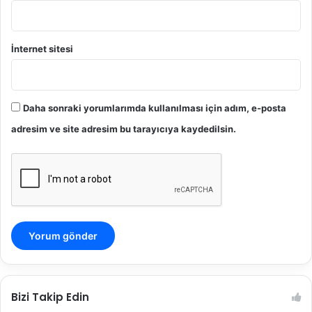
:
1
0
İnternet sitesi
.
H
u
k
Daha sonraki yorumlarımda kullanılması için adım, e-posta
u
k
adresim ve site adresim bu tarayıcıya kaydedilsin.
D
a
i
r
e
s
i
2
0
2
4
Bizi Takip Edin
/