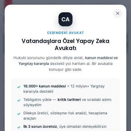
Yargıtay Kararı İncelemesi ve Tanık Beyanları: 9. Hukuk Dairesi 2025/7089 K.
✕
CA
Kayıt Ol
Arama 
M
CEBIMDEKI AVUKAT
Vatandaşlara Özel Yapay Zeka
Avukatı
Hukuki sorununu gündelik diliyle anlat,
kanun maddesi ve
Yargıtay kararıyla
destekli yol haritanı al. Bir avukatla
Anasayfa
/
Bilgi Bankası
/
İş Hukuku
konuşur gibi sade.
İş Hukuku
16.000+ kanun maddesi
+ 12 milyon+ Yargıtay
Fazla Mesai Alacağı Davası
kararıyla destekli
Tebligatını yükle —
kritik tarihleri
ve sıradaki adımı
söyleyelim
0
50
7 dakika okuma süresi
Dilekçe üretici, sözleşme risk analizi, hesaplama
araçları
İçindekiler
İlk 3 sorun ücretsiz
, üye olmadan deneyebilirsin