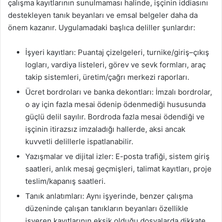
çalışma kayıtlarının sunulmaması halinde, işçinin iddiasını
destekleyen tanık beyanları ve emsal belgeler daha da
önem kazanır. Uygulamadaki başlıca deliller şunlardır:
İşyeri kayıtları: Puantaj çizelgeleri, turnike/giriş–çıkış
logları, vardiya listeleri, görev ve sevk formları, araç
takip sistemleri, üretim/çağrı merkezi raporları.
Ücret bordroları ve banka dekontları: İmzalı bordrolar,
o ay için fazla mesai ödenip ödenmediği hususunda
güçlü delil sayılır. Bordroda fazla mesai ödendiği ve
işçinin itirazsız imzaladığı hallerde, aksi ancak
kuvvetli delillerle ispatlanabilir.
Yazışmalar ve dijital izler: E-posta trafiği, sistem giriş
saatleri, anlık mesaj geçmişleri, talimat kayıtları, proje
teslim/kapanış saatleri.
Tanık anlatımları: Aynı işyerinde, benzer çalışma
düzeninde çalışan tanıkların beyanları özellikle
işveren kayıtlarının eksik olduğu dosyalarda dikkate