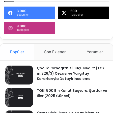
1
2
3.000
600
3
Beğeniler
Takipçiler
6
8
9.000
K
Takipçiler
.
Popüler
Son Eklenen
Yorumlar
Çocuk Pornografisi Suçu Nedir? (TCK
m.226/3) Cezası ve Yargıtay
Kararlarıyla Detaylı İnceleme
TOKİ 500 Bin Konut Başvuru, Şartlar ve
İller (2025 Güncel)
ÖSYM Giriş Ekranı ve Aday İşlemleri