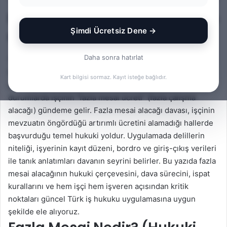
Fazla Mesai Alacağı Davasına
Şimdi Ücretsiz Dene →
Giriş
Daha sonra hatırlat
Yoğun çalışma temposu, vardiya düzenleri ve proje teslim
tarihleri nedeniyle birçok işyerinde haftalık 45 saatin
Kart bilgisi sormaz. Kayıt isteğe bağlıdır.
üzerindeki çalışmalar kaçınılmaz hale gelebiliyor. Bu
durumlarda işçinin “fazla mesai ücreti” (fazla çalışma
alacağı) gündeme gelir. Fazla mesai alacağı davası, işçinin
mevzuatın öngördüğü artırımlı ücretini alamadığı hallerde
başvurduğu temel hukuki yoldur. Uygulamada delillerin
niteliği, işyerinin kayıt düzeni, bordro ve giriş-çıkış verileri
ile tanık anlatımları davanın seyrini belirler. Bu yazıda fazla
mesai alacağının hukuki çerçevesini, dava sürecini, ispat
kurallarını ve hem işçi hem işveren açısından kritik
noktaları güncel Türk iş hukuku uygulamasına uygun
şekilde ele alıyoruz.