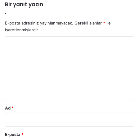
i
ş
Bir yanıt yazın
n
ı
a
m
t
ı
E-posta adresiniz yayınlanmayacak.
Gerekli alanlar
*
ile
a
işaretlenmişlerdir
E
t
Y
k
o
i
s
r
i
u
v
m
e
A
*
ğ
ı
r
Ad
*
K
u
s
u
E-posta
*
r