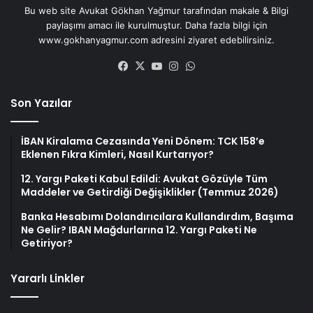
Bu web site Avukat Gökhan Yağmur tarafından makale & Bilgi
paylaşımı amacı ile kurulmuştur. Daha fazla bilgi için
www.gokhanyagmur.com adresini ziyaret edebilirsiniz.
Facebook
X
YouTube
Instagram
WhatsApp
Son Yazılar
İBAN Kiralama Cezasında Yeni Dönem: TCK 158’e
Eklenen Fıkra Kimleri, Nasıl Kurtarıyor?
12. Yargı Paketi Kabul Edildi: Avukat Gözüyle Tüm
Maddeler ve Getirdiği Değişiklikler (Temmuz 2026)
Banka Hesabımı Dolandırıcılara Kullandırdım, Başıma
Ne Gelir? IBAN Mağdurlarına 12. Yargı Paketi Ne
Getiriyor?
Yararlı Linkler