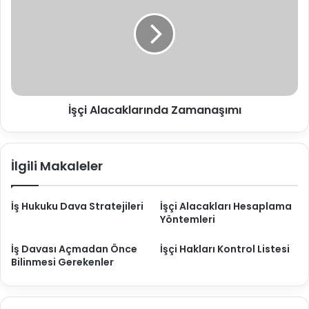
i
i
ç
z
n
i
i
A
n
l
M
a
a
c
d
a
d
İşçi Alacaklarında Zamanaşımı
k
i
l
v
a
e
r
İlgili Makaleler
M
ı
a
n
n
d
İş Hukuku Dava Stratejileri
İşçi Alacakları Hesaplama
e
a
Yöntemleri
v
Z
i
a
İş Davası Açmadan Önce
İşçi Hakları Kontrol Listesi
T
m
Bilinmesi Gerekenler
a
a
z
n
m
a