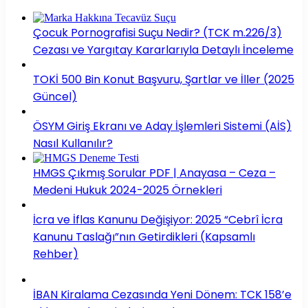
Çocuk Pornografisi Suçu Nedir? (TCK m.226/3)
Cezası ve Yargıtay Kararlarıyla Detaylı İnceleme
TOKİ 500 Bin Konut Başvuru, Şartlar ve İller (2025
Güncel)
ÖSYM Giriş Ekranı ve Aday İşlemleri Sistemi (AİS)
Nasıl Kullanılır?
HMGS Çıkmış Sorular PDF | Anayasa – Ceza –
Medeni Hukuk 2024-2025 Örnekleri
İcra ve İflas Kanunu Değişiyor: 2025 “Cebrî İcra
Kanunu Taslağı”nın Getirdikleri (Kapsamlı
Rehber)
İBAN Kiralama Cezasında Yeni Dönem: TCK 158’e