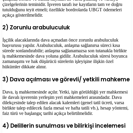
çizelgelerinin teminidir. İşveren tarafı ise kayıtların tam ve doğru
tutulduğunu teyit etmeli; özellikle bordrolarda UBGT ödemeleri
açıkça gösterilmelidir.
2) Zorunlu arabuluculuk
İşçilik alacaklarında dava açmadan önce zorunlu arabuluculuk
başvurusu yapılır. Arabuluculuk, anlaşma sağlanırsa süreci kısa
sürede sonlandırabilir; anlaşma sağlanamazsa son tutanakla birlikte
iş mahkemesinde dava yoluna gidilir. Arabuluculuk süresi boyunca
zamanaşımı ve hak düşürücü sürelerin işleyişine ilişkin özel
hükümler dikkate alınır.
3) Dava açılması ve görevli/ yetkili mahkeme
Dava, iş mahkemesinde açılır. Yetki, işin görüldüğü yer mahkemesi
ile davalı işverenin yerleşim yeri mahkemeleri arasındadır. Dava
dilekçesinde talep edilen alacak kalemleri (genel tatil ücreti, varsa
birlikte talep edilecek fazla mesai ve hafta tatili vb.), hesap yöntemi,
faiz türü ve başlangıç tarihi açıkça belirtilmelidir.
4) Delillerin sunulması ve bilirkişi incelemesi