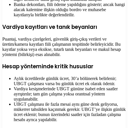
Banka dekontları, fiili ödeme yapıldığını gösterir; ancak hangi
alacak kalemine ilişkin olduğu bordro ve muhasebe
kayıtlarıyla birlikte değerlendirilir.
Vardiya kayıtları ve tanık beyanları
Puantaj, vardiya çizelgeleri, güvenlik giriş-çıkış verileri ve
üretim/kamera kayıtları fiili çalışmanın tespitinde belirleyicidir. Bu
kayıtlar yoksa veya eksikse, tutarlı tanık beyanları ve makul hesap
yöntemi (bilirkişi) esas alınabilir.
Hesap yönteminde kritik hususlar
Aylık ücretlilerde günlük ücret, 30’a bölünerek belirlenir;
UBGT çalışması varsa bu günlük ücret ek olarak ödenir.
Vardiya kesişmelerinde UBGT gününe isabet eden saatler
ayrıştırılır; tam gün çalışma yoksa orantısal yöntem
uygulanabilir.
UBGT çalışması ile fazla mesai aynı güne denk geliyorsa,
mükerrer tahsilden kaçınmak gerekir. UBGT’ye ilişkin günlük
ücret eklenir; bunun üzerindeki saatler için fazladan çalışma
hesabı ayrıca yapılabilir.