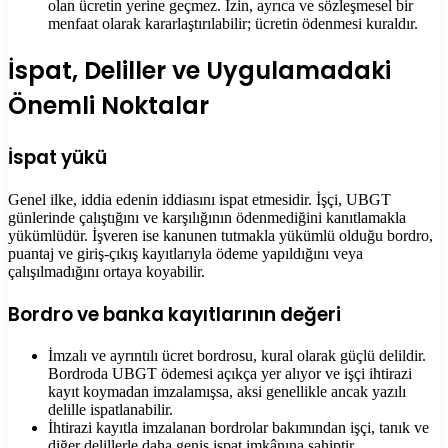
olan ücretin yerine geçmez. İzin, ayrıca ve sözleşmesel bir
menfaat olarak kararlaştırılabilir; ücretin ödenmesi kuraldır.
İspat, Deliller ve Uygulamadaki
Önemli Noktalar
İspat yükü
Genel ilke, iddia edenin iddiasını ispat etmesidir. İşçi, UBGT
günlerinde çalıştığını ve karşılığının ödenmediğini kanıtlamakla
yükümlüdür. İşveren ise kanunen tutmakla yükümlü olduğu bordro,
puantaj ve giriş-çıkış kayıtlarıyla ödeme yapıldığını veya
çalışılmadığını ortaya koyabilir.
Bordro ve banka kayıtlarının değeri
İmzalı ve ayrıntılı ücret bordrosu, kural olarak güçlü delildir.
Bordroda UBGT ödemesi açıkça yer alıyor ve işçi ihtirazi
kayıt koymadan imzalamışsa, aksi genellikle ancak yazılı
delille ispatlanabilir.
İhtirazi kayıtla imzalanan bordrolar bakımından işçi, tanık ve
diğer delillerle daha geniş ispat imkânına sahiptir.