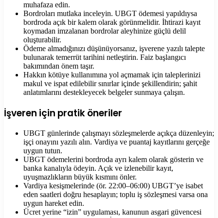
muhafaza edin.
Bordroları mutlaka inceleyin. UBGT ödemesi yapıldıysa
bordroda açık bir kalem olarak görünmelidir. İhtirazi kayıt
koymadan imzalanan bordrolar aleyhinize güçlü delil
oluşturabilir.
Ödeme almadığınızı düşünüyorsanız, işverene yazılı talepte
bulunarak temerrüt tarihini netleştirin. Faiz başlangıcı
bakımından önem taşır.
Hakkın kötüye kullanımına yol açmamak için taleplerinizi
makul ve ispat edilebilir sınırlar içinde şekillendirin; şahit
anlatımlarını destekleyecek belgeler sunmaya çalışın.
İşveren için pratik öneriler
UBGT günlerinde çalışmayı sözleşmelerde açıkça düzenleyin;
işçi onayını yazılı alın. Vardiya ve puantaj kayıtlarını gerçeğe
uygun tutun.
UBGT ödemelerini bordroda ayrı kalem olarak gösterin ve
banka kanalıyla ödeyin. Açık ve izlenebilir kayıt,
uyuşmazlıkların büyük kısmını önler.
Vardiya kesişmelerinde (ör. 22:00–06:00) UBGT’ye isabet
eden saatleri doğru hesaplayın; toplu iş sözleşmesi varsa ona
uygun hareket edin.
Ücret yerine “izin” uygulaması, kanunun asgari güvencesi