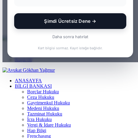
WhatsApp
Kayıt Ol
Rastgele Makale
Şimdi Ücretsiz Dene →
Kenar Bölmesi
Arama yap ...
Daha sonra hatırlat
Menü
Kart bilgisi sormaz. Kayıt isteğe bağlıdır.
Arama yap ...
Kayıt Ol
ANASAYFA
BILGI BANKASI
Borçlar Hukuku
Ceza Hukuku
Gayrimenkul Hukuku
Medeni Hukuku
Tazminat Hukuku
İcra Hukuku
Vergi & İdare Hukuku
Hap Bilgi
Frenchasıng