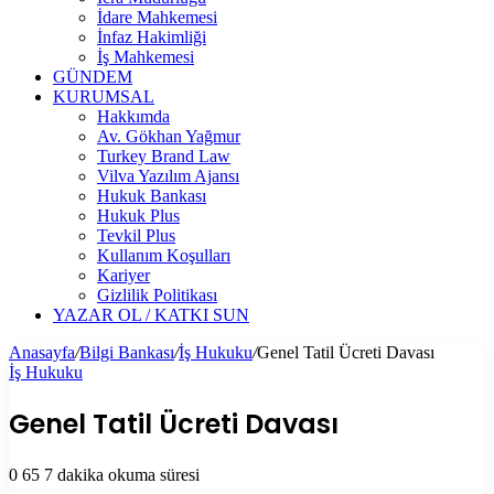
İdare Mahkemesi
İnfaz Hakimliği
İş Mahkemesi
GÜNDEM
KURUMSAL
Hakkımda
Av. Gökhan Yağmur
Turkey Brand Law
Vilva Yazılım Ajansı
Hukuk Bankası
Hukuk Plus
Tevkil Plus
Kullanım Koşulları
Kariyer
Gizlilik Politikası
YAZAR OL / KATKI SUN
Anasayfa
/
Bilgi Bankası
/
İş Hukuku
/
Genel Tatil Ücreti Davası
İş Hukuku
Genel Tatil Ücreti Davası
0
65
7 dakika okuma süresi