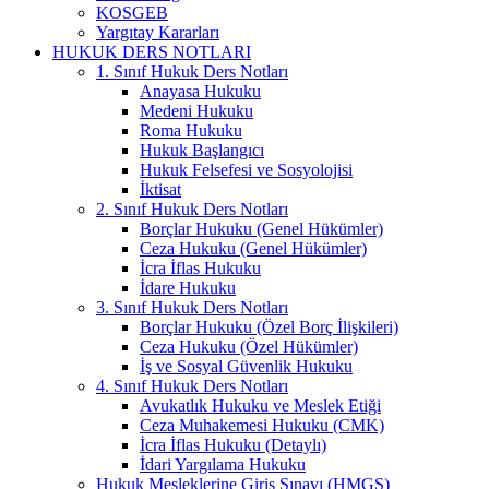
KOSGEB
Yargıtay Kararları
HUKUK DERS NOTLARI
1. Sınıf Hukuk Ders Notları
Anayasa Hukuku
Medeni Hukuku
Roma Hukuku
Hukuk Başlangıcı
Hukuk Felsefesi ve Sosyolojisi
İktisat
2. Sınıf Hukuk Ders Notları
Borçlar Hukuku (Genel Hükümler)
Ceza Hukuku (Genel Hükümler)
İcra İflas Hukuku
İdare Hukuku
3. Sınıf Hukuk Ders Notları
Borçlar Hukuku (Özel Borç İlişkileri)
Ceza Hukuku (Özel Hükümler)
İş ve Sosyal Güvenlik Hukuku
4. Sınıf Hukuk Ders Notları
Avukatlık Hukuku ve Meslek Etiği
Ceza Muhakemesi Hukuku (CMK)
İcra İflas Hukuku (Detaylı)
İdari Yargılama Hukuku
Hukuk Mesleklerine Giriş Sınavı (HMGS)