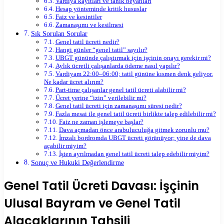
Vardiya kayıtları ve tanık beyanları
Hesap yönteminde kritik hususlar
Faiz ve kesintiler
Zamanaşımı ve kesilmesi
Sık Sorulan Sorular
Genel tatil ücreti nedir?
Hangi günler “genel tatil” sayılır?
UBGT gününde çalıştırmak için işçinin onayı gerekir mi?
Aylık ücretli çalışanlarda ödeme nasıl yapılır?
Vardiyam 22:00–06:00; tatil gününe kısmen denk geliyor.
Ne kadar ücret alırım?
Part-time çalışanlar genel tatil ücreti alabilir mi?
Ücret yerine “izin” verilebilir mi?
Genel tatil ücreti için zamanaşımı süresi nedir?
Fazla mesai ile genel tatil ücreti birlikte talep edilebilir mi?
Faiz ne zaman işlemeye başlar?
Dava açmadan önce arabuluculuğa gitmek zorunlu mu?
İmzalı bordromda UBGT ücreti görünüyor; yine de dava
açabilir miyim?
İşten ayrılmadan genel tatil ücreti talep edebilir miyim?
Sonuç ve Hukuki Değerlendirme
Genel Tatil Ücreti Davası: İşçinin
Ulusal Bayram ve Genel Tatil
Alacaklarının Tahsili