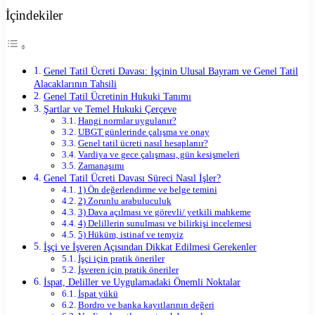
İçindekiler
Genel Tatil Ücreti Davası: İşçinin Ulusal Bayram ve Genel Tatil
Alacaklarının Tahsili
Genel Tatil Ücretinin Hukuki Tanımı
Şartlar ve Temel Hukuki Çerçeve
Hangi normlar uygulanır?
UBGT günlerinde çalışma ve onay
Genel tatil ücreti nasıl hesaplanır?
Vardiya ve gece çalışması, gün kesişmeleri
Zamanaşımı
Genel Tatil Ücreti Davası Süreci Nasıl İşler?
1) Ön değerlendirme ve belge temini
2) Zorunlu arabuluculuk
3) Dava açılması ve görevli/ yetkili mahkeme
4) Delillerin sunulması ve bilirkişi incelemesi
5) Hüküm, istinaf ve temyiz
İşçi ve İşveren Açısından Dikkat Edilmesi Gerekenler
İşçi için pratik öneriler
İşveren için pratik öneriler
İspat, Deliller ve Uygulamadaki Önemli Noktalar
İspat yükü
Bordro ve banka kayıtlarının değeri