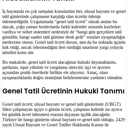
İş hayatında en çok tartışılan konulardan biri, ulusal bayram ve genel
tatil günlerinde çalışmanın karşılığı olan ücretin ödenip
ödenmediğidir. Uygulamada “genel tatil ücreti” olarak anılan bu
alacak, çoğu zaman bordrolarda farklı kalemler arasında kaybolur;
vardiya ve nöbet sistemleri nedeniyle de “hangi gün gerçekten tatil
günüdür, hangi saatler tatil gününe denk gelir” soruları uyuşmazlığın
merkezine oturur. Genel tatil ücreti davası, tam da bu noktada işçinin
hak ettiği, ancak ödenmediğini ileri sürdüğü tutarların yargı yoluyla
tahsilini konu alır.
Bu makalede, genel tatil ücreti alacağının hukuki dayanaklarını,
şartlarını, ispat yükünü ve yargılama sürecini; işçi ve işveren
açısından pratik önerilerle birlikte ele alıyoruz. Amaç, olası
uyuşmazlıklarda doğru stratejinin belirlenmesine yardımcı olmaktır.
Genel Tatil Ücretinin Hukuki Tanımı
Genel tatil ücreti; ulusal bayram ve genel tatil günlerinde (UBGT)
fiilen çalışmayan işçiye o günün ücreti, çalışması halinde ise ayrıca
bir günlük ücret ödenmesi esasına dayanan işçilik alacağıdır.
Türkiye’de hangi günlerin ulusal bayram ve genel tatil olduğu, 2429
sayılı Ulusal Bayram ve Genel Tatiller Hakkında Kanun ile