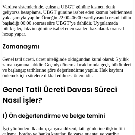
Vardiya sistemlerinde, çalışma UBGT gününe kısmen denk
geliyorsa hesaplama, UBGT gününe isabet eden kısmın belirlenmesi
yaklaşımıyla yapılır. Örneğin 22:00–06:00 vardiyasında resmi tatilin
başladığı 00:00 sonrası süre UBGT’ye dahildir. Uygulamada
bilirkişiler, takvim gününe isabet eden saatleri baz alarak oransal
hesap yapar.
Zamanaşımı
Genel tatil ücreti, ücret niteliğinde olduğundan kural olarak 5 yıllık
zamanaşımına tabidir. Geçmiş dönem alacaklarında geçiş hükümleri
ve başlangıç tarihlerine göre değerlendirme yapılır. Hak kaybını
önlemek için sürelere dikkat edilmesi önemlidir.
Genel Tatil Ücreti Davası Süreci
Nasıl İşler?
1) Ön değerlendirme ve belge temini
İşçi yönünden ilk adım; çalışma düzeni, tatil günlerine ilişkin fiili
çalışma, bordro ve banka kayıtları ile varsa puantaj ve vardiya