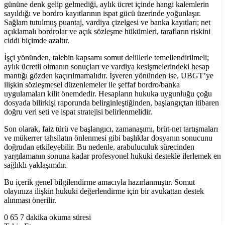
gününe denk gelip gelmediği, aylık ücret içinde hangi kalemlerin
sayıldığı ve bordro kayıtlarının ispat gücü üzerinde yoğunlaşır.
Sağlam tutulmuş puantaj, vardiya çizelgesi ve banka kayıtları; net
açıklamalı bordrolar ve açık sözleşme hükümleri, tarafların riskini
ciddi biçimde azaltır.
İşçi yönünden, talebin kapsamı somut delillerle temellendirilmeli;
aylık ücretli olmanın sonuçları ve vardiya kesişmelerindeki hesap
mantığı gözden kaçırılmamalıdır. İşveren yönünden ise, UBGT’ye
ilişkin sözleşmesel düzenlemeler ile şeffaf bordro/banka
uygulamaları kilit önemdedir. Hesapların hukuka uygunluğu çoğu
dosyada bilirkişi raporunda belirginleştiğinden, başlangıçtan itibaren
doğru veri seti ve ispat stratejisi belirlenmelidir.
Son olarak, faiz türü ve başlangıcı, zamanaşımı, brüt-net tartışmaları
ve mükerrer tahsilatın önlenmesi gibi başlıklar dosyanın sonucunu
doğrudan etkileyebilir. Bu nedenle, arabuluculuk sürecinden
yargılamanın sonuna kadar profesyonel hukuki destekle ilerlemek en
sağlıklı yaklaşımdır.
Bu içerik genel bilgilendirme amacıyla hazırlanmıştır. Somut
olayınıza ilişkin hukuki değerlendirme için bir avukattan destek
alınması önerilir.
0
65
7 dakika okuma süresi