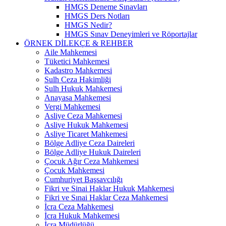
HMGS Deneme Sınavları
HMGS Ders Notları
HMGS Nedir?
HMGS Sınav Deneyimleri ve Röportajlar
ÖRNEK DILEKÇE & REHBER
Aile Mahkemesi
Tüketici Mahkemesi
Kadastro Mahkemesi
Sulh Ceza Hakimliği
Sulh Hukuk Mahkemesi
Anayasa Mahkemesi
Vergi Mahkemesi
Asliye Ceza Mahkemesi
Asliye Hukuk Mahkemesi
Asliye Ticaret Mahkemesi
Bölge Adliye Ceza Daireleri
Bölge Adliye Hukuk Daireleri
Çocuk Ağır Ceza Mahkemesi
Çocuk Mahkemesi
Cumhuriyet Başsavcılığı
Fikri ve Sinai Haklar Hukuk Mahkemesi
Fikri ve Sınai Haklar Ceza Mahkemesi
İcra Ceza Mahkemesi
İcra Hukuk Mahkemesi
İcra Müdürlüğü