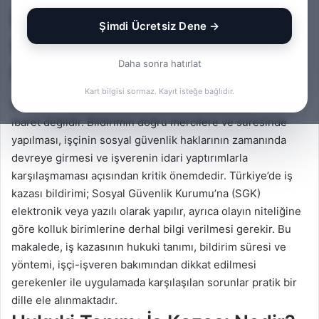
İş Kazası Bildirimi Nasıl Yapılır?
Şimdi Ücretsiz Dene →
Uygulamada İzlenen Yol ve
Daha sonra hatırlat
Hukuki Çerçeve
Kart bilgisi sormaz. Kayıt isteğe bağlıdır.
İş kazası bildirimi, sadece bir formun doldurulmasından
ibaret değildir. Bildirimin doğru mercilere ve süresinde
yapılması, işçinin sosyal güvenlik haklarının zamanında
devreye girmesi ve işverenin idari yaptırımlarla
karşılaşmaması açısından kritik önemdedir. Türkiye’de iş
kazası bildirimi; Sosyal Güvenlik Kurumu’na (SGK)
elektronik veya yazılı olarak yapılır, ayrıca olayın niteliğine
göre kolluk birimlerine derhal bilgi verilmesi gerekir. Bu
makalede, iş kazasının hukuki tanımı, bildirim süresi ve
yöntemi, işçi-işveren bakımından dikkat edilmesi
gerekenler ile uygulamada karşılaşılan sorunlar pratik bir
dille ele alınmaktadır.