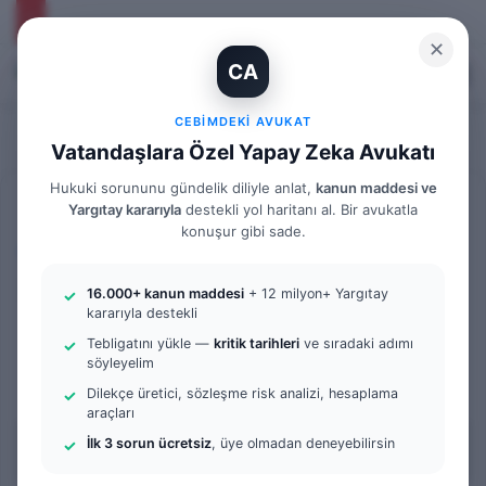
✕
CA
Kayıt Ol
Arama 
M
CEBIMDEKI AVUKAT
Vatandaşlara Özel Yapay Zeka Avukatı
Hukuki sorununu gündelik diliyle anlat,
kanun maddesi ve
Anasayfa
/
Bilgi Bankası
/
İş Hukuku
Yargıtay kararıyla
destekli yol haritanı al. Bir avukatla
konuşur gibi sade.
İş Hukuku
İş Kazası Bildirimi Nasıl
16.000+ kanun maddesi
+ 12 milyon+ Yargıtay
kararıyla destekli
Yapılır
Tebligatını yükle —
kritik tarihleri
ve sıradaki adımı
söyleyelim
0
117
6 dakika okuma süresi
Dilekçe üretici, sözleşme risk analizi, hesaplama
araçları
İçindekiler
İlk 3 sorun ücretsiz
, üye olmadan deneyebilirsin