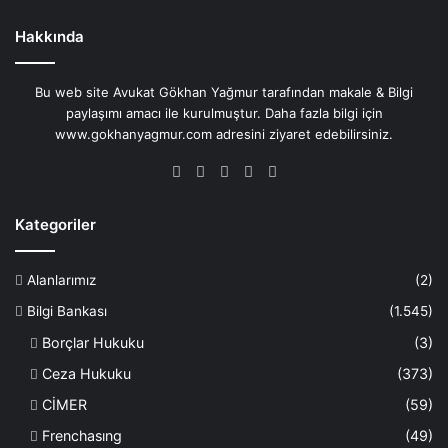
Hakkında
Bu web site Avukat Gökhan Yağmur tarafından makale & Bilgi
paylaşımı amacı ile kurulmuştur. Daha fazla bilgi için
www.gokhanyagmur.com adresini ziyaret edebilirsiniz.
Facebook
X
YouTube
Instagram
WhatsApp
Kategoriler
Alanlarımız
(2)
Bilgi Bankası
(1.545)
Borçlar Hukuku
(3)
Ceza Hukuku
(373)
CİMER
(59)
Frenchasıng
(49)