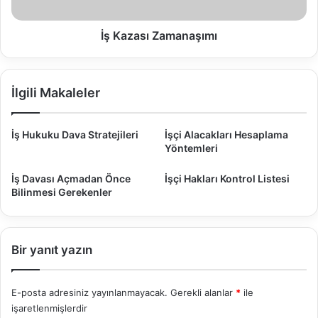
a
ı
r
Z
ı
a
İş Kazası Zamanaşımı
m
a
n
İlgili Makaleler
a
ş
ı
İş Hukuku Dava Stratejileri
İşçi Alacakları Hesaplama
m
Yöntemleri
ı
İş Davası Açmadan Önce
İşçi Hakları Kontrol Listesi
Bilinmesi Gerekenler
Bir yanıt yazın
E-posta adresiniz yayınlanmayacak.
Gerekli alanlar
*
ile
işaretlenmişlerdir