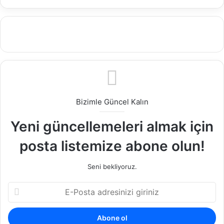
Bizimle Güncel Kalın
Yeni güncellemeleri almak için
posta listemize abone olun!
Seni bekliyoruz.
E
-
P
o