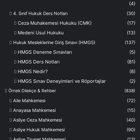
(4)
4. Sınıf Hukuk Ders Notları
(30)
Ceza Muhakemesi Hukuku (CMK)
(17)
Medeni Usul Hukuku
(13)
Hukuk Mesleklerine Giriş Sınavı (HMGS)
(137)
HMGS Deneme Sınavları
(5)
HMGS Ders Notları
(81)
HMGS Nedir?
(8)
HMGS Sınav Deneyimleri ve Röportajlar
(2)
Örnek Dilekçe & Rehber
(838)
Aile Mahkemesi
(72)
Anayasa Mahkemesi
(15)
Asliye Ceza Mahkemesi
(40)
Asliye Hukuk Mahkemesi
(90)
Asliye Ticaret Mahkemesi
(13)