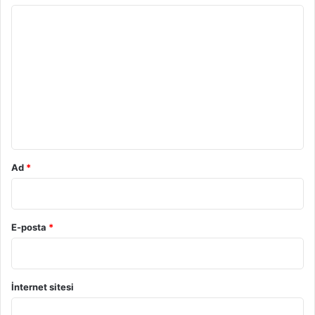
Y
o
r
u
m
*
Ad
*
E-posta
*
İnternet sitesi