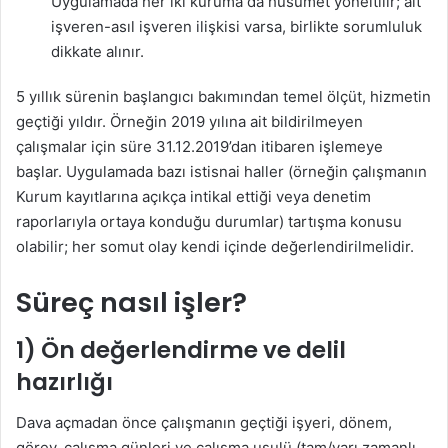
Uygulamada her iki kuruma da husumet yöneltilir; alt
işveren-asıl işveren ilişkisi varsa, birlikte sorumluluk
dikkate alınır.
5 yıllık sürenin başlangıcı bakımından temel ölçüt, hizmetin
geçtiği yıldır. Örneğin 2019 yılına ait bildirilmeyen
çalışmalar için süre 31.12.2019’dan itibaren işlemeye
başlar. Uygulamada bazı istisnai haller (örneğin çalışmanın
Kurum kayıtlarına açıkça intikal ettiği veya denetim
raporlarıyla ortaya konduğu durumlar) tartışma konusu
olabilir; her somut olay kendi içinde değerlendirilmelidir.
Süreç nasıl işler?
1) Ön değerlendirme ve delil
hazırlığı
Dava açmadan önce çalışmanın geçtiği işyeri, dönem,
görev, çalışma günleri ve çalışma usulü (tam/yarı zamanlı,