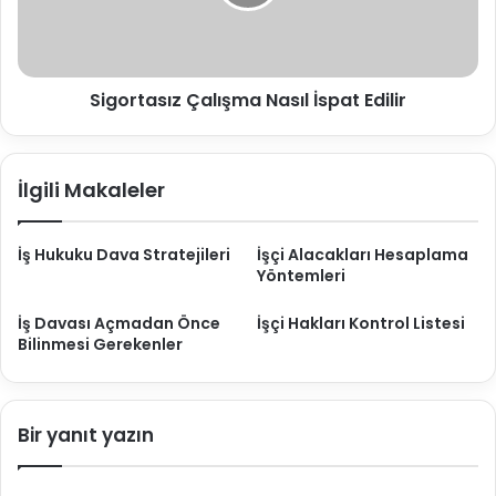
z
s
t
ı
a
s
ı
Sigortasız Çalışma Nasıl İspat Edilir
z
Ç
a
l
İlgili Makaleler
ı
ş
m
İş Hukuku Dava Stratejileri
İşçi Alacakları Hesaplama
a
Yöntemleri
N
a
İş Davası Açmadan Önce
İşçi Hakları Kontrol Listesi
s
Bilinmesi Gerekenler
ı
l
İ
s
Bir yanıt yazın
p
a
t