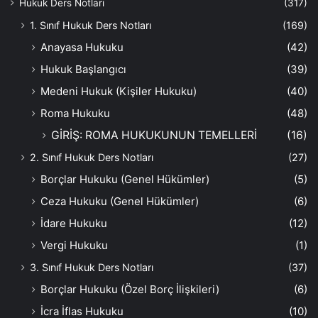
Hukuk Ders Notları
(317)
1. Sınıf Hukuk Ders Notları
(169)
Anayasa Hukuku
(42)
Hukuk Başlangıcı
(39)
Medeni Hukuk (Kişiler Hukuku)
(40)
Roma Hukuku
(48)
GİRİŞ: ROMA HUKUKUNUN TEMELLERİ
(16)
2. Sınıf Hukuk Ders Notları
(27)
Borçlar Hukuku (Genel Hükümler)
(5)
Ceza Hukuku (Genel Hükümler)
(6)
İdare Hukuku
(12)
Vergi Hukuku
(1)
3. Sınıf Hukuk Ders Notları
(37)
Borçlar Hukuku (Özel Borç İlişkileri)
(6)
İcra İflas Hukuku
(10)