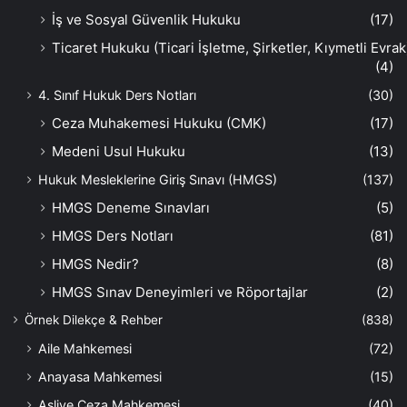
İş ve Sosyal Güvenlik Hukuku
(17)
Ticaret Hukuku (Ticari İşletme, Şirketler, Kıymetli Evrak
(4)
4. Sınıf Hukuk Ders Notları
(30)
Ceza Muhakemesi Hukuku (CMK)
(17)
Medeni Usul Hukuku
(13)
Hukuk Mesleklerine Giriş Sınavı (HMGS)
(137)
HMGS Deneme Sınavları
(5)
HMGS Ders Notları
(81)
HMGS Nedir?
(8)
HMGS Sınav Deneyimleri ve Röportajlar
(2)
Örnek Dilekçe & Rehber
(838)
Aile Mahkemesi
(72)
Anayasa Mahkemesi
(15)
Asliye Ceza Mahkemesi
(40)