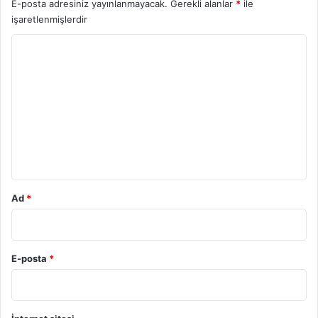
E-posta adresiniz yayınlanmayacak.
Gerekli alanlar
*
ile
E
işaretlenmişlerdir
d
i
Y
l
o
i
r
r
u
m
*
Ad
*
E-posta
*