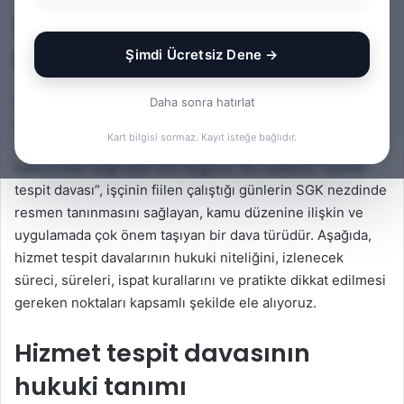
SGK Hizmet Tespit Davası
Nasıl Açılır?
Şimdi Ücretsiz Dene →
Çalıştığınız halde Sosyal Güvenlik Kurumuna (SGK)
Daha sonra hatırlat
bildirilmeyen ya da eksik bildirilen süreler emeklilik,
Kart bilgisi sormaz. Kayıt isteğe bağlıdır.
yaşlılık aylığı, malullük ve kısa vadeli sigorta yardımları
bakımından doğrudan etki doğurur. Bu nedenle “hizmet
tespit davası”, işçinin fiilen çalıştığı günlerin SGK nezdinde
resmen tanınmasını sağlayan, kamu düzenine ilişkin ve
uygulamada çok önem taşıyan bir dava türüdür. Aşağıda,
hizmet tespit davalarının hukuki niteliğini, izlenecek
süreci, süreleri, ispat kurallarını ve pratikte dikkat edilmesi
gereken noktaları kapsamlı şekilde ele alıyoruz.
Hizmet tespit davasının
hukuki tanımı