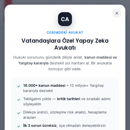
İhtiyaç Nedeniyle Tahliye: 9. Hukuk Dairesi 2025/7083 K.
✕
CA
Kayıt Ol
Arama 
M
CEBIMDEKI AVUKAT
Vatandaşlara Özel Yapay Zeka
Avukatı
Anasayfa
/
Bilgi Bankası
/
İş Hukuku
Hukuki sorununu gündelik diliyle anlat,
kanun maddesi ve
Yargıtay kararıyla
destekli yol haritanı al. Bir avukatla
İş Hukuku
konuşur gibi sade.
SGK Hizmet Tespit Davası
16.000+ kanun maddesi
+ 12 milyon+ Yargıtay
Nasıl Açılır
kararıyla destekli
Tebligatını yükle —
kritik tarihleri
ve sıradaki adımı
0
139
6 dakika okuma süresi
söyleyelim
Dilekçe üretici, sözleşme risk analizi, hesaplama
araçları
İçindekiler
İlk 3 sorun ücretsiz
, üye olmadan deneyebilirsin