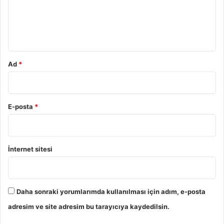
u
m
*
Ad
*
E-posta
*
İnternet sitesi
Daha sonraki yorumlarımda kullanılması için adım, e-posta
adresim ve site adresim bu tarayıcıya kaydedilsin.