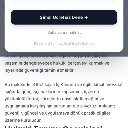
haklara sahiptir?
Şimdi Ücretsiz Dene →
Türkiye’de “genç işçi” kavramı, çalışma hayatına yeni adım
atan ve 18 yaşını doldurmamış çalışanları ifade eder. Bu
Daha sonra hatırlat
gruba yönelik özel koruma hükümleri, işin niteliği, çalışma
saatleri, ücret ve iş sağlığı ve güvenliği bakımından daha
Kart bilgisi sormaz. Kayıt isteğe bağlıdır.
sıkı kurallar içerir. Amaç; gençlerin fiziksel, zihinsel ve
sosyal gelişimini korumak, eğitim hayatıyla çalışma
yaşamını dengeleyecek hukuki çerçeveyi kurmak ve
işyerinde güvenliği temin etmektir.
Bu makalede, 4857 sayılı İş Kanunu ve ilgili ikincil mevzuat
ışığında genç işçi haklarının kapsamını, işveren
yükümlülüklerini, süreçlerin nasıl işletileceğini ve
uygulamada karşılaşılan sorunları ele alıyoruz. Anlatım;
güvenilir, güncel ve uygulamaya dönük pratik bilgiler
üzerine kuruludur.