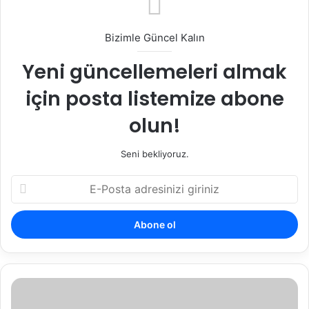
Bizimle Güncel Kalın
Yeni güncellemeleri almak
için posta listemize abone
olun!
Seni bekliyoruz.
E
-
P
o
s
t
a
a
E
d
n