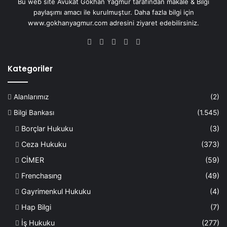
Bu web site Avukat Gökhan Yağmur tarafından makale & Bilgi
paylaşımı amacı ile kurulmuştur. Daha fazla bilgi için
www.gokhanyagmur.com adresini ziyaret edebilirsiniz.
Facebook
X
YouTube
Instagram
WhatsApp
Kategoriler
Alanlarımız
(2)
Bilgi Bankası
(1.545)
Borçlar Hukuku
(3)
Ceza Hukuku
(373)
CİMER
(59)
Frenchasıng
(49)
Gayrimenkul Hukuku
(4)
Hap Bilgi
(7)
İş Hukuku
(277)