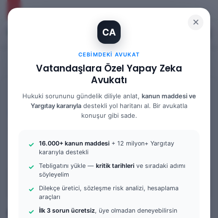
✕
CA
Kayıt Ol
Arama 
M
CEBIMDEKI AVUKAT
Vatandaşlara Özel Yapay Zeka
Avukatı
Anasayfa
/
Bilgi Bankası
/
İş Hukuku
Hukuki sorununu gündelik diliyle anlat,
kanun maddesi ve
Yargıtay kararıyla
destekli yol haritanı al. Bir avukatla
İş Hukuku
konuşur gibi sade.
Genç İşçi Hakları
16.000+ kanun maddesi
+ 12 milyon+ Yargıtay
kararıyla destekli
0
395
6 dakika okuma süresi
Tebligatını yükle —
kritik tarihleri
ve sıradaki adımı
söyleyelim
İçindekiler
Dilekçe üretici, sözleşme risk analizi, hesaplama
araçları
Giriş: Genç işçi kimdir, hangi
İlk 3 sorun ücretsiz
, üye olmadan deneyebilirsin