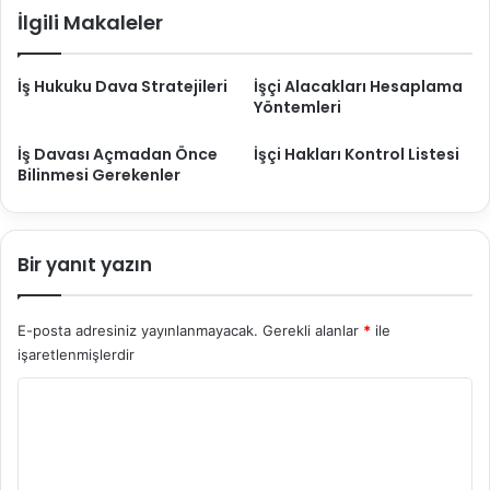
ı
İlgili Makaleler
ş
t
ı
İş Hukuku Dava Stratejileri
İşçi Alacakları Hesaplama
r
Yöntemleri
m
a
İş Davası Açmadan Önce
İşçi Hakları Kontrol Listesi
K
Bilinmesi Gerekenler
u
r
a
l
Bir yanıt yazın
l
a
r
E-posta adresiniz yayınlanmayacak.
Gerekli alanlar
*
ile
ı
işaretlenmişlerdir
Y
o
r