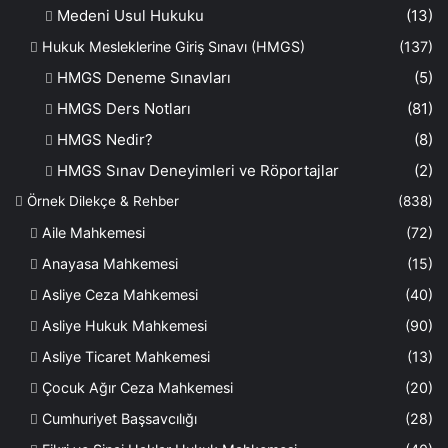
Medeni Usul Hukuku
(13)
Hukuk Mesleklerine Giriş Sınavı (HMGS)
(137)
HMGS Deneme Sınavları
(5)
HMGS Ders Notları
(81)
HMGS Nedir?
(8)
HMGS Sınav Deneyimleri ve Röportajlar
(2)
Örnek Dilekçe & Rehber
(838)
Aile Mahkemesi
(72)
Anayasa Mahkemesi
(15)
Asliye Ceza Mahkemesi
(40)
Asliye Hukuk Mahkemesi
(90)
Asliye Ticaret Mahkemesi
(13)
Çocuk Ağır Ceza Mahkemesi
(20)
Cumhuriyet Başsavcılığı
(28)