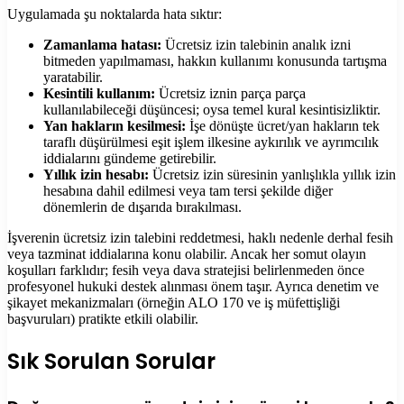
Uygulamada şu noktalarda hata sıktır:
Zamanlama hatası:
Ücretsiz izin talebinin analık izni
bitmeden yapılmaması, hakkın kullanımı konusunda tartışma
yaratabilir.
Kesintili kullanım:
Ücretsiz iznin parça parça
kullanılabileceği düşüncesi; oysa temel kural kesintisizliktir.
Yan hakların kesilmesi:
İşe dönüşte ücret/yan hakların tek
taraflı düşürülmesi eşit işlem ilkesine aykırılık ve ayrımcılık
iddialarını gündeme getirebilir.
Yıllık izin hesabı:
Ücretsiz izin süresinin yanlışlıkla yıllık izin
hesabına dahil edilmesi veya tam tersi şekilde diğer
dönemlerin de dışarıda bırakılması.
İşverenin ücretsiz izin talebini reddetmesi, haklı nedenle derhal fesih
veya tazminat iddialarına konu olabilir. Ancak her somut olayın
koşulları farklıdır; fesih veya dava stratejisi belirlenmeden önce
profesyonel hukuki destek alınması önem taşır. Ayrıca denetim ve
şikayet mekanizmaları (örneğin ALO 170 ve iş müfettişliği
başvuruları) pratikte etkili olabilir.
Sık Sorulan Sorular