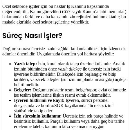
Özel sektörde işçiler için bu haklar İş Kanunu kapsamında
değerlendirilir. Kamu görevlileri (657 sayılı Kanun’a tabi memurlar)
bakımından farklı ve daha kapsamlı izin rejimleri bulunmaktadır; bu
makale ağırlıkla özel sektör işçilerine yöneliktir.
Süreç Nasıl İşler?
Doğum sonrası ücretsiz iznin sağlıklı kullanılabilmesi için izlenecek
adımlar önemlidir. Uygulamada önerilen yol haritası şöyledir:
Yazılı talep:
İzin, kural olarak talep üzerine kullanılır. Analık
izninin bitiminden önce
yazılı dilekçe
ile ücretsiz izin isteği
işverene bildirilmelidir. Dilekçede izin başlangıç ve bitiş
tarihleri, varsa ek talepler (süt izninin planlanması gibi) açıkça
belirtilmelidir.
Belgeler:
Doğumu gösterir resmi belge/rapor, evlat edinmede
ise teslim işlemlerine ilişkin resmi evrak eklenmelidir.
İşveren bildirimi ve kayıt:
İşveren, süreci personel
dosyasında ve bordro/SGK kayıtlarında “ücretsiz izin”
statüsünde takip eder.
İzin süresinin kullanımı:
Ücretsiz izin tek parça halinde ve
kesintisiz kullanılır. Parçalı kullanım veya daha geç bir tarihe
ertelenme talebi, kanunun lafzı ve amacına uygun