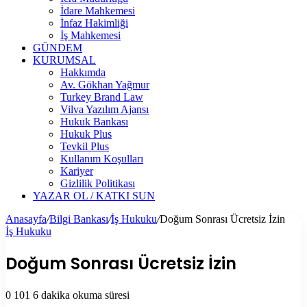
İdare Mahkemesi
İnfaz Hakimliği
İş Mahkemesi
GÜNDEM
KURUMSAL
Hakkımda
Av. Gökhan Yağmur
Turkey Brand Law
Vilva Yazılım Ajansı
Hukuk Bankası
Hukuk Plus
Tevkil Plus
Kullanım Koşulları
Kariyer
Gizlilik Politikası
YAZAR OL / KATKI SUN
Anasayfa
/
Bilgi Bankası
/
İş Hukuku
/
Doğum Sonrası Ücretsiz İzin
İş Hukuku
Doğum Sonrası Ücretsiz İzin
0
101
6 dakika okuma süresi