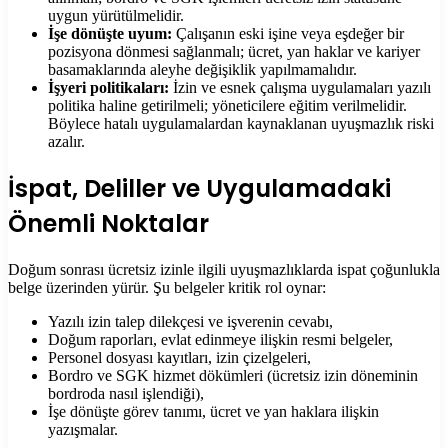
uygun yürütülmelidir.
İşe dönüşte uyum:
Çalışanın eski işine veya eşdeğer bir
pozisyona dönmesi sağlanmalı; ücret, yan haklar ve kariyer
basamaklarında aleyhe değişiklik yapılmamalıdır.
İşyeri politikaları:
İzin ve esnek çalışma uygulamaları yazılı
politika haline getirilmeli; yöneticilere eğitim verilmelidir.
Böylece hatalı uygulamalardan kaynaklanan uyuşmazlık riski
azalır.
İspat, Deliller ve Uygulamadaki
Önemli Noktalar
Doğum sonrası ücretsiz izinle ilgili uyuşmazlıklarda ispat çoğunlukla
belge üzerinden yürür. Şu belgeler kritik rol oynar:
Yazılı izin talep dilekçesi ve işverenin cevabı,
Doğum raporları, evlat edinmeye ilişkin resmi belgeler,
Personel dosyası kayıtları, izin çizelgeleri,
Bordro ve SGK hizmet dökümleri (ücretsiz izin döneminin
bordroda nasıl işlendiği),
İşe dönüşte görev tanımı, ücret ve yan haklara ilişkin
yazışmalar.