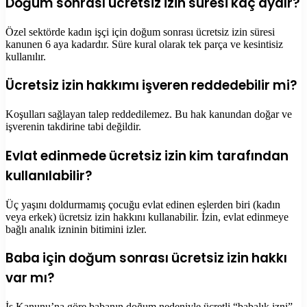
Doğum sonrası ücretsiz izin süresi kaç aydır?
Özel sektörde kadın işçi için doğum sonrası ücretsiz izin süresi
kanunen 6 aya kadardır. Süre kural olarak tek parça ve kesintisiz
kullanılır.
Ücretsiz izin hakkımı işveren reddedebilir mi?
Koşulları sağlayan talep reddedilemez. Bu hak kanundan doğar ve
işverenin takdirine tabi değildir.
Evlat edinmede ücretsiz izin kim tarafından
kullanılabilir?
Üç yaşını doldurmamış çocuğu evlat edinen eşlerden biri (kadın
veya erkek) ücretsiz izin hakkını kullanabilir. İzin, evlat edinmeye
bağlı analık izninin bitimini izler.
Baba için doğum sonrası ücretsiz izin hakkı
var mı?
İş Kanunu’na göre babanın doğum nedeniyle ücretli “babalık izni”