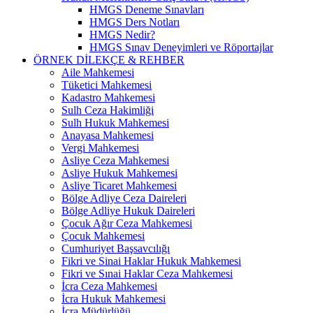
HMGS Deneme Sınavları
HMGS Ders Notları
HMGS Nedir?
HMGS Sınav Deneyimleri ve Röportajlar
ÖRNEK DILEKÇE & REHBER
Aile Mahkemesi
Tüketici Mahkemesi
Kadastro Mahkemesi
Sulh Ceza Hakimliği
Sulh Hukuk Mahkemesi
Anayasa Mahkemesi
Vergi Mahkemesi
Asliye Ceza Mahkemesi
Asliye Hukuk Mahkemesi
Asliye Ticaret Mahkemesi
Bölge Adliye Ceza Daireleri
Bölge Adliye Hukuk Daireleri
Çocuk Ağır Ceza Mahkemesi
Çocuk Mahkemesi
Cumhuriyet Başsavcılığı
Fikri ve Sinai Haklar Hukuk Mahkemesi
Fikri ve Sınai Haklar Ceza Mahkemesi
İcra Ceza Mahkemesi
İcra Hukuk Mahkemesi
İcra Müdürlüğü