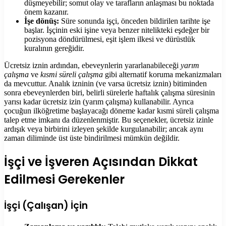
düşmeyebilir; somut olay ve tarafların anlaşması bu noktada
önem kazanır.
İşe dönüş:
Süre sonunda işçi, önceden bildirilen tarihte işe
başlar. İşçinin eski işine veya benzer nitelikteki eşdeğer bir
pozisyona döndürülmesi, eşit işlem ilkesi ve dürüstlük
kuralının gereğidir.
Ücretsiz iznin ardından, ebeveynlerin yararlanabileceği
yarım
çalışma
ve
kısmi süreli çalışma
gibi alternatif koruma mekanizmaları
da mevcuttur. Analık izninin (ve varsa ücretsiz iznin) bitiminden
sonra ebeveynlerden biri, belirli sürelerle haftalık çalışma süresinin
yarısı kadar ücretsiz izin (yarım çalışma) kullanabilir. Ayrıca
çocuğun ilköğretime başlayacağı döneme kadar kısmi süreli çalışma
talep etme imkanı da düzenlenmiştir. Bu seçenekler, ücretsiz izinle
ardışık veya birbirini izleyen şekilde kurgulanabilir; ancak aynı
zaman diliminde üst üste bindirilmesi mümkün değildir.
İşçi ve İşveren Açısından Dikkat
Edilmesi Gerekenler
İşçi (Çalışan) İçin