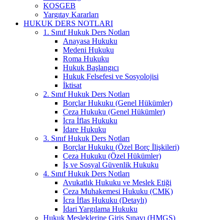
KOSGEB
Yargıtay Kararları
HUKUK DERS NOTLARI
1. Sınıf Hukuk Ders Notları
Anayasa Hukuku
Medeni Hukuku
Roma Hukuku
Hukuk Başlangıcı
Hukuk Felsefesi ve Sosyolojisi
İktisat
2. Sınıf Hukuk Ders Notları
Borçlar Hukuku (Genel Hükümler)
Ceza Hukuku (Genel Hükümler)
İcra İflas Hukuku
İdare Hukuku
3. Sınıf Hukuk Ders Notları
Borçlar Hukuku (Özel Borç İlişkileri)
Ceza Hukuku (Özel Hükümler)
İş ve Sosyal Güvenlik Hukuku
4. Sınıf Hukuk Ders Notları
Avukatlık Hukuku ve Meslek Etiği
Ceza Muhakemesi Hukuku (CMK)
İcra İflas Hukuku (Detaylı)
İdari Yargılama Hukuku
Hukuk Mesleklerine Giriş Sınavı (HMGS)