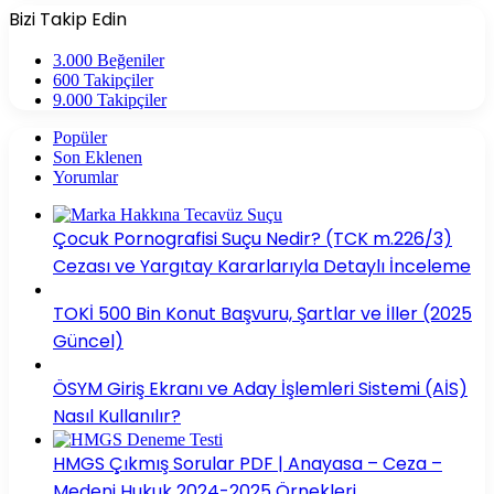
Bizi Takip Edin
3.000
Beğeniler
600
Takipçiler
9.000
Takipçiler
Popüler
Son Eklenen
Yorumlar
Çocuk Pornografisi Suçu Nedir? (TCK m.226/3)
Cezası ve Yargıtay Kararlarıyla Detaylı İnceleme
TOKİ 500 Bin Konut Başvuru, Şartlar ve İller (2025
Güncel)
ÖSYM Giriş Ekranı ve Aday İşlemleri Sistemi (AİS)
Nasıl Kullanılır?
HMGS Çıkmış Sorular PDF | Anayasa – Ceza –
Medeni Hukuk 2024-2025 Örnekleri