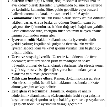
Sürenin uzunluğu:
Kanun, doğum sonrası ücretsiz izni “6
aya kadar” olarak düzenler. Uygulamada bu süre tek seferde
ve kesintisiz kullanılır. Süre, çoklu gebelikte veya benzeri
hallerde otomatik olarak artmaz; temel kural 6 aydır.
Zamanlama:
Ücretsiz izin kural olarak
analık izninin bitimini
takiben başlar. Araya başka bir dönem (örneğin uzun bir
çalışma süresi) konulması, hakkın doğasıyla bağdaşmayabilir.
Evlat edinmede süre, çocuğun fiilen teslimini izleyen analık
izninin bitiminden sonra işler.
İşverenin rolü:
Hakkın kullanılmasında işverenin takdir
yetkisi yoktur; koşullar oluştuğunda ücretsiz izin verilir.
İşveren sadece idari ve kayıt işlerini yürütür, izin başlangıç–
bitişini bildirir.
Ücret ve sosyal güvenlik:
Ücretsiz izin döneminde ücret
ödenmez; ücret üzerinden prim yatmadığından sosyal
güvenlik primleri de kural olarak yatırılmaz. Bu süreçte genel
sağlık sigortası ve isteğe bağlı sigorta bakımından ayrıca
planlama yapılması gerekebilir.
Yıllık izin hesabına etkisi:
Kanun, doğum sonrası ücretsiz
izin süresinin yıllık ücretli izin hakkının hesabında dikkate
alınmayacağını açıkça belirtir.
Eşit işlem ve korunma:
Hamilelik, doğum ve analık
izinlerinin kullanılması; iş sözleşmesinin feshi veya çalışma
koşullarının ağırlaştırılması için haklı/ geçerli sebep sayılamaz.
Eşit işlem borcu ve ayrımcılık yasağı geçerlidir.