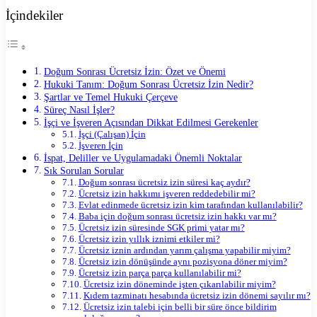
İçindekiler
Doğum Sonrası Ücretsiz İzin: Özet ve Önemi
Hukuki Tanım: Doğum Sonrası Ücretsiz İzin Nedir?
Şartlar ve Temel Hukuki Çerçeve
Süreç Nasıl İşler?
İşçi ve İşveren Açısından Dikkat Edilmesi Gerekenler
İşçi (Çalışan) İçin
İşveren İçin
İspat, Deliller ve Uygulamadaki Önemli Noktalar
Sık Sorulan Sorular
Doğum sonrası ücretsiz izin süresi kaç aydır?
Ücretsiz izin hakkımı işveren reddedebilir mi?
Evlat edinmede ücretsiz izin kim tarafından kullanılabilir?
Baba için doğum sonrası ücretsiz izin hakkı var mı?
Ücretsiz izin süresinde SGK primi yatar mı?
Ücretsiz izin yıllık iznimi etkiler mi?
Ücretsiz iznin ardından yarım çalışma yapabilir miyim?
Ücretsiz izin dönüşünde aynı pozisyona döner miyim?
Ücretsiz izin parça parça kullanılabilir mi?
Ücretsiz izin döneminde işten çıkarılabilir miyim?
Kıdem tazminatı hesabında ücretsiz izin dönemi sayılır mı?
Ücretsiz izin talebi için belli bir süre önce bildirim