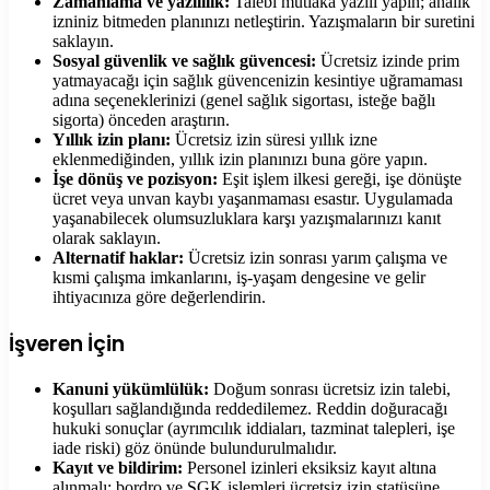
Zamanlama ve yazılılık:
Talebi mutlaka yazılı yapın; analık
izniniz bitmeden planınızı netleştirin. Yazışmaların bir suretini
saklayın.
Sosyal güvenlik ve sağlık güvencesi:
Ücretsiz izinde prim
yatmayacağı için sağlık güvencenizin kesintiye uğramaması
adına seçeneklerinizi (genel sağlık sigortası, isteğe bağlı
sigorta) önceden araştırın.
Yıllık izin planı:
Ücretsiz izin süresi yıllık izne
eklenmediğinden, yıllık izin planınızı buna göre yapın.
İşe dönüş ve pozisyon:
Eşit işlem ilkesi gereği, işe dönüşte
ücret veya unvan kaybı yaşanmaması esastır. Uygulamada
yaşanabilecek olumsuzluklara karşı yazışmalarınızı kanıt
olarak saklayın.
Alternatif haklar:
Ücretsiz izin sonrası yarım çalışma ve
kısmi çalışma imkanlarını, iş-yaşam dengesine ve gelir
ihtiyacınıza göre değerlendirin.
İşveren İçin
Kanuni yükümlülük:
Doğum sonrası ücretsiz izin talebi,
koşulları sağlandığında reddedilemez. Reddin doğuracağı
hukuki sonuçlar (ayrımcılık iddiaları, tazminat talepleri, işe
iade riski) göz önünde bulundurulmalıdır.
Kayıt ve bildirim:
Personel izinleri eksiksiz kayıt altına
alınmalı; bordro ve SGK işlemleri ücretsiz izin statüsüne