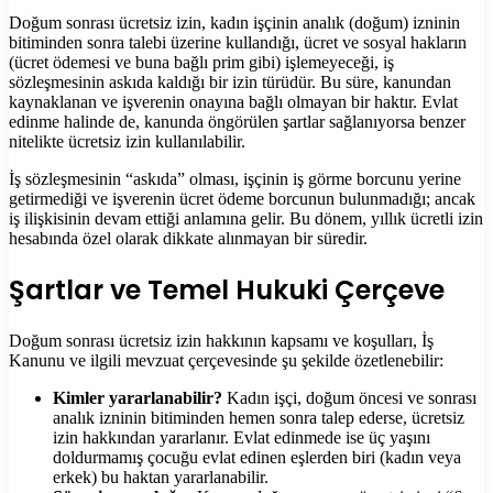
Doğum sonrası ücretsiz izin, kadın işçinin analık (doğum) izninin
bitiminden sonra talebi üzerine kullandığı, ücret ve sosyal hakların
(ücret ödemesi ve buna bağlı prim gibi) işlemeyeceği, iş
sözleşmesinin askıda kaldığı bir izin türüdür. Bu süre, kanundan
kaynaklanan ve işverenin onayına bağlı olmayan bir haktır. Evlat
edinme halinde de, kanunda öngörülen şartlar sağlanıyorsa benzer
nitelikte ücretsiz izin kullanılabilir.
İş sözleşmesinin “askıda” olması, işçinin iş görme borcunu yerine
getirmediği ve işverenin ücret ödeme borcunun bulunmadığı; ancak
iş ilişkisinin devam ettiği anlamına gelir. Bu dönem, yıllık ücretli izin
hesabında özel olarak dikkate alınmayan bir süredir.
Şartlar ve Temel Hukuki Çerçeve
Doğum sonrası ücretsiz izin hakkının kapsamı ve koşulları, İş
Kanunu ve ilgili mevzuat çerçevesinde şu şekilde özetlenebilir:
Kimler yararlanabilir?
Kadın işçi, doğum öncesi ve sonrası
analık izninin bitiminden hemen sonra talep ederse, ücretsiz
izin hakkından yararlanır. Evlat edinmede ise üç yaşını
doldurmamış çocuğu evlat edinen eşlerden biri (kadın veya
erkek) bu haktan yararlanabilir.