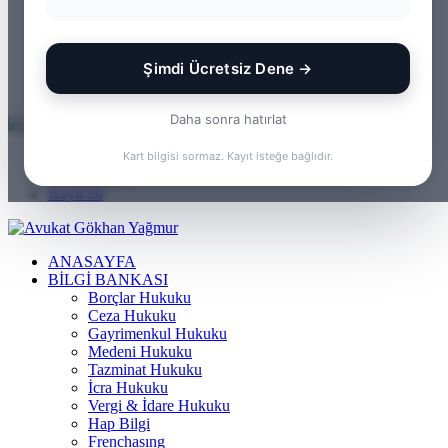
WhatsApp
Kayıt Ol
Rastgele Makale
Şimdi Ücretsiz Dene →
Kenar Bölmesi
Arama yap ...
Daha sonra hatırlat
Menü
Kart bilgisi sormaz. Kayıt isteğe bağlıdır.
Arama yap ...
Kayıt Ol
ANASAYFA
BILGI BANKASI
Borçlar Hukuku
Ceza Hukuku
Gayrimenkul Hukuku
Medeni Hukuku
Tazminat Hukuku
İcra Hukuku
Vergi & İdare Hukuku
Hap Bilgi
Frenchasıng