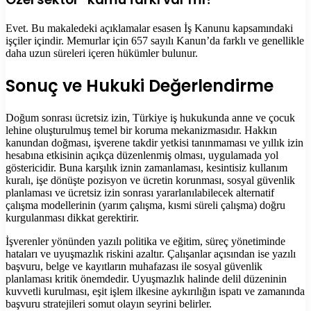
Evet. Bu makaledeki açıklamalar esasen İş Kanunu kapsamındaki
işçiler içindir. Memurlar için 657 sayılı Kanun’da farklı ve genellikle
daha uzun süreleri içeren hükümler bulunur.
Sonuç ve Hukuki Değerlendirme
Doğum sonrası ücretsiz izin, Türkiye iş hukukunda anne ve çocuk
lehine oluşturulmuş temel bir koruma mekanizmasıdır. Hakkın
kanundan doğması, işverene takdir yetkisi tanınmaması ve yıllık izin
hesabına etkisinin açıkça düzenlenmiş olması, uygulamada yol
göstericidir. Buna karşılık iznin zamanlaması, kesintisiz kullanım
kuralı, işe dönüşte pozisyon ve ücretin korunması, sosyal güvenlik
planlaması ve ücretsiz izin sonrası yararlanılabilecek alternatif
çalışma modellerinin (yarım çalışma, kısmi süreli çalışma) doğru
kurgulanması dikkat gerektirir.
İşverenler yönünden yazılı politika ve eğitim, süreç yönetiminde
hataları ve uyuşmazlık riskini azaltır. Çalışanlar açısından ise yazılı
başvuru, belge ve kayıtların muhafazası ile sosyal güvenlik
planlaması kritik önemdedir. Uyuşmazlık halinde delil düzeninin
kuvvetli kurulması, eşit işlem ilkesine aykırılığın ispatı ve zamanında
başvuru stratejileri somut olayın seyrini belirler.