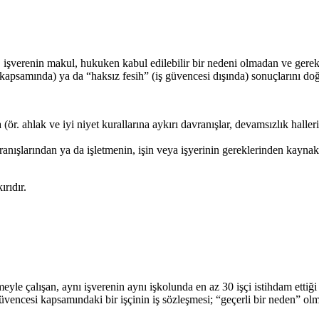
, işverenin makul, hukuken kabul edilebilir bir nedeni olmadan ve gerek
kapsamında) ya da “haksız fesih” (iş güvencesi dışında) sonuçlarını doğ
r. ahlak ve iyi niyet kurallarına aykırı davranışlar, devamsızlık halleri, 
avranışlarından ya da işletmenin, işin veya işyerinin gereklerinden kayna
rıdır.
yle çalışan, aynı işverenin aynı işkolunda en az 30 işçi istihdam ettiği 
güvencesi kapsamındaki bir işçinin iş sözleşmesi; “geçerli bir neden” ol