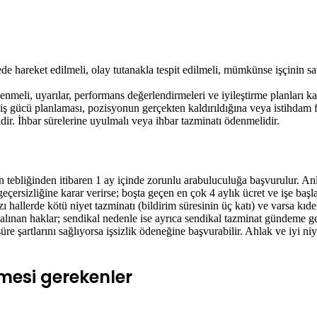
e hareket edilmeli, olay tutanakla tespit edilmeli, mümkünse işçinin sa
lenmeli, uyarılar, performans değerlendirmeleri ve iyileştirme planları ka
 iş gücü planlaması, pozisyonun gerçekten kaldırıldığına veya istihdam fa
idir. İhbar sürelerine uyulmalı veya ihbar tazminatı ödenmelidir.
nin tebliğinden itibaren 1 ay içinde zorunlu arabuluculuğa başvurulur. 
çersizliğine karar verirse; boşta geçen en çok 4 aylık ücret ve işe baş
ı hallerde kötü niyet tazminatı (bildirim süresinin üç katı) ve varsa kıdem
lınan haklar; sendikal nedenle ise ayrıca sendikal tazminat gündeme gel
üre şartlarını sağlıyorsa işsizlik ödeneğine başvurabilir. Ahlak ve iyi ni
lmesi gerekenler