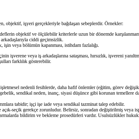
n, objektif, işyeri gerçekleriyle bağdaşan sebeplerdir. Örnekler:
deflerin objektif ve ölçülebilir kriterlerle uzun bir dönemde karşılanmam
 arkadaşlarıyla ciddi geçimsizlik.
ik, işin veya bölümün kapanması, istihdam fazlalığı.
inin işverene veya iş arkadaşlarına sataşması, hırsızlık, işvereni yanılt
lları farklılık gösterebilir.
 işletmesel nedenli fesihlerde, daha hafif önlemler (eğitim, görev değişi
gebelik, sendikal neden, inanç, siyasi düşünce gibi korunan temellere da
mlara tabidir; işçi işe iade veya sendikal tazminat talep edebilir.
ve açık-seçik gerekçe zorunludur. Belirsiz, sonradan değiştirilmiş veya i
ıkarmalarda bildirim ve bekleme prosedürleri vardır. Usulsüzlükler hukuk