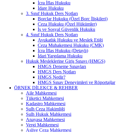
İcra İflas Hukuku
İdare Hukuku
3. Sınıf Hukuk Ders Notları
Borçlar Hukuku (Özel Borç İlişkileri)
Ceza Hukuku (Özel Hükümler)
İş ve Sosyal Güvenlik Hukuku
4. Sınıf Hukuk Ders Notları
Avukatlık Hukuku ve Meslek Etiği
Ceza Muhakemesi Hukuku (CMK)
İcra İflas Hukuku (Detaylı)
İdari Yargılama Hukuku
Hukuk Mesleklerine Giriş Sınavı (HMGS)
HMGS Deneme Sınavları
HMGS Ders Notları
HMGS Nedir?
HMGS Sınav Deneyimleri ve Röportajlar
ÖRNEK DILEKÇE & REHBER
Aile Mahkemesi
Tüketici Mahkemesi
Kadastro Mahkemesi
Sulh Ceza Hakimliği
Sulh Hukuk Mahkemesi
Anayasa Mahkemesi
Vergi Mahkemesi
Asliye Ceza Mahkemesi