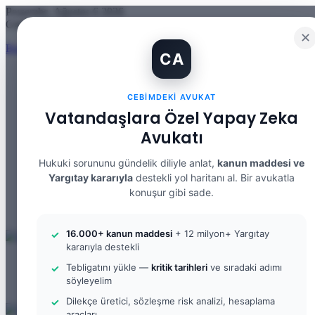
Perşembe, Ağustos 6 2026
Güncel Makale
✕
Banka Hesabımı Dolandırıcılara Kullandırdım, Başıma Ne Gelir? IBA
CA
CEBIMDEKI AVUKAT
Facebook
Vatandaşlara Özel Yapay Zeka
X
Avukatı
YouTube
Instagram
WhatsApp
Hukuki sorununu gündelik diliyle anlat,
kanun maddesi ve
Kayıt Ol
Yargıtay kararıyla
destekli yol haritanı al. Bir avukatla
Rastgele Makale
konuşur gibi sade.
Kenar Bölmesi
Arama yap ...
16.000+ kanun maddesi
+ 12 milyon+ Yargıtay
kararıyla destekli
Menü
Tebligatını yükle —
kritik tarihleri
ve sıradaki adımı
Arama yap ...
söyleyelim
Kayıt Ol
Dilekçe üretici, sözleşme risk analizi, hesaplama
araçları