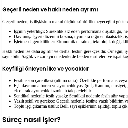
Geçerli neden ve haklı neden ayrımı
Geçerli neden; iş ilişkisinin makul ölçüde sürdürülemeyeceğini göstere
İşçinin yeterliliği: Süreklilik arz eden performans düşüklüğü, he
Davranış: İşyeri düzenini bozma, uyarılara rağmen itaatsizlik, iş
İşletmesel gereklilikler: Ekonomik daralma, teknolojik değişikl
Haklı neden ise daha ağırdır ve derhal feshin gerekçesidir. Örneğin; işç
sayılabilir. Sağlık ve zorlayıcı nedenlerde bekleme süreleri ve ispat koşu
Keyfiliği önleyen ilke ve yasaklar
Fesihte son çare ilkesi (ultima ratio): Özellikle performans veya
Eşit davranma borcu ve ayrımcılık yasağı: İş Kanunu, cinsiyet, 
ek olarak ayrımcılık tazminatı talep edebilir.
Sendikal nedenle fesih yasağı: Sendikal nedenle fesih ağır yaptırı
Yazılı şekil ve gerekçe: Geçerli nedenle fesihte yazılı bildirim 
Toplu işçi çıkarma usulü: Belli sayı eşiklerinin aşıldığı toplu ç
Süreç nasıl işler?