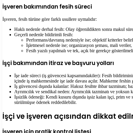
İşveren bakımından fesih süreci
İşveren, fesih türüne göre farklı usullere uymalıdır:
Haklı nedenle derhal fesih: Olay öğrenildikten sonra makul süred
Geçerli nedenle bildirimli fesih:
Performans/davranış nedeniyle ise; objektif kriterler belir
İşletmesel nedenle ise; organizasyon şeması, mali veriler,
Fesih yazılı yapılmalı ve tek, açık bir gerekçe gösterilmel
İşçi bakımından itiraz ve başvuru yolları
İşe iade süreci (iş güvencesi kapsamındakiler): Fesih bildirimi
içinde iş mahkemesinde işe iade davası açılır. Mahkeme feshin ge
İş güvencesi dışında kalanlar: Haksız fesihte ihbar tazminatı; baz
Ayrımcılık ve sendikal neden: Ayrımcılık tazminatı ve yoksun ka
İşsizlik ödeneği: Kendi kusuru dışında işsiz kalan işçi, prim ve s
sürülmüşse ödenek reddedilebilir.
İşçi ve işveren açısından dikkat edi
İşveren için pratik kontrol listesi