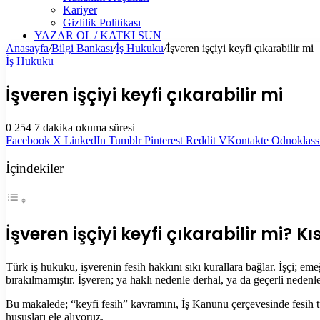
Kariyer
Gizlilik Politikası
YAZAR OL / KATKI SUN
Anasayfa
/
Bilgi Bankası
/
İş Hukuku
/
İşveren işçiyi keyfi çıkarabilir mi
İş Hukuku
İşveren işçiyi keyfi çıkarabilir mi
0
254
7 dakika okuma süresi
Facebook
X
LinkedIn
Tumblr
Pinterest
Reddit
VKontakte
Odnoklass
İçindekiler
İşveren işçiyi keyfi çıkarabilir mi? K
Türk iş hukuku, işverenin fesih hakkını sıkı kurallara bağlar. İşçi; em
bırakılmamıştır. İşveren; ya haklı nedenle derhal, ya da geçerli nedenle 
Bu makalede; “keyfi fesih” kavramını, İş Kanunu çerçevesinde fesih tü
hususları ele alıyoruz.