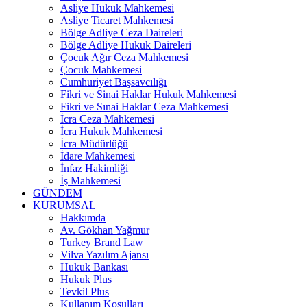
Asliye Hukuk Mahkemesi
Asliye Ticaret Mahkemesi
Bölge Adliye Ceza Daireleri
Bölge Adliye Hukuk Daireleri
Çocuk Ağır Ceza Mahkemesi
Çocuk Mahkemesi
Cumhuriyet Başsavcılığı
Fikri ve Sinai Haklar Hukuk Mahkemesi
Fikri ve Sınai Haklar Ceza Mahkemesi
İcra Ceza Mahkemesi
İcra Hukuk Mahkemesi
İcra Müdürlüğü
İdare Mahkemesi
İnfaz Hakimliği
İş Mahkemesi
GÜNDEM
KURUMSAL
Hakkımda
Av. Gökhan Yağmur
Turkey Brand Law
Vilva Yazılım Ajansı
Hukuk Bankası
Hukuk Plus
Tevkil Plus
Kullanım Koşulları