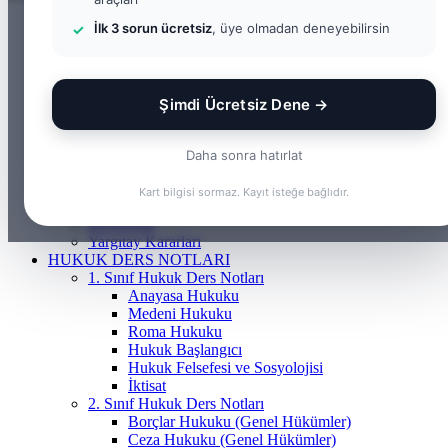
ANASAYFA
İlk 3 sorun ücretsiz
, üye olmadan deneyebilirsin
BILGI BANKASI
Borçlar Hukuku
Ceza Hukuku
Gayrimenkul Hukuku
Şimdi Ücretsiz Dene →
Medeni Hukuku
Tazminat Hukuku
İcra Hukuku
Daha sonra hatırlat
Vergi & İdare Hukuku
Hap Bilgi
Kart bilgisi sormaz. Kayıt isteğe bağlıdır.
Frenchasıng
KOSGEB
Yargıtay Kararları
HUKUK DERS NOTLARI
1. Sınıf Hukuk Ders Notları
Anayasa Hukuku
Medeni Hukuku
Roma Hukuku
Hukuk Başlangıcı
Hukuk Felsefesi ve Sosyolojisi
İktisat
2. Sınıf Hukuk Ders Notları
Borçlar Hukuku (Genel Hükümler)
Ceza Hukuku (Genel Hükümler)