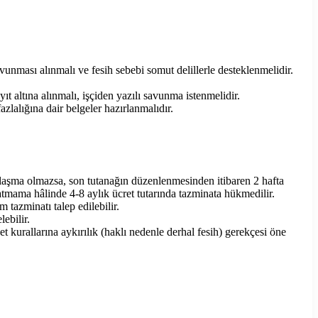
vunması alınmalı ve fesih sebebi somut delillerle desteklenmelidir.
yıt altına alınmalı, işçiden yazılı savunma istenmelidir.
zlalığına dair belgeler hazırlanmalıdır.
Anlaşma olmazsa, son tutanağın düzenlenmesinden itibaren 2 hafta
latmama hâlinde 4-8 aylık ücret tutarında tazminata hükmedilir.
 tazminatı talep edilebilir.
ebilir.
yet kurallarına aykırılık (haklı nedenle derhal fesih) gerekçesi öne