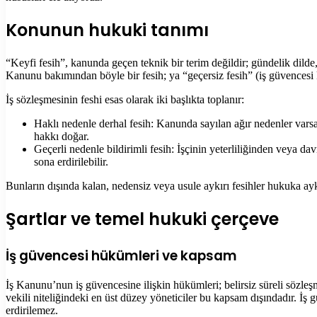
Konunun hukuki tanımı
“Keyfi fesih”, kanunda geçen teknik bir terim değildir; gündelik dilde
Kanunu bakımından böyle bir fesih; ya “geçersiz fesih” (iş güvencesi 
İş sözleşmesinin feshi esas olarak iki başlıkta toplanır:
Haklı nedenle derhal fesih: Kanunda sayılan ağır nedenler varsa (ö
hakkı doğar.
Geçerli nedenle bildirimli fesih: İşçinin yeterliliğinden veya d
sona erdirilebilir.
Bunların dışında kalan, nedensiz veya usule aykırı fesihler hukuka aykı
Şartlar ve temel hukuki çerçeve
İş güvencesi hükümleri ve kapsam
İş Kanunu’nun iş güvencesine ilişkin hükümleri; belirsiz süreli sözleşme
vekili niteliğindeki en üst düzey yöneticiler bu kapsam dışındadır. İş 
erdirilemez.