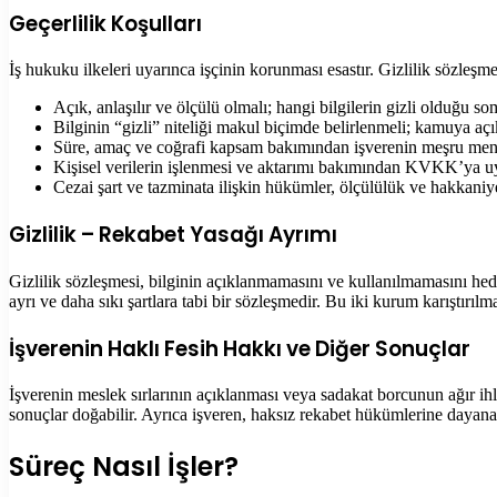
Geçerlilik Koşulları
İş hukuku ilkeleri uyarınca işçinin korunması esastır. Gizlilik sözleşme
Açık, anlaşılır ve ölçülü olmalı; hangi bilgilerin gizli olduğu s
Bilginin “gizli” niteliği makul biçimde belirlenmeli; kamuya açı
Süre, amaç ve coğrafi kapsam bakımından işverenin meşru menfaat
Kişisel verilerin işlenmesi ve aktarımı bakımından KVKK’ya u
Cezai şart ve tazminata ilişkin hükümler, ölçülülük ve hakkaniye
Gizlilik – Rekabet Yasağı Ayrımı
Gizlilik sözleşmesi, bilginin açıklanmamasını ve kullanılmamasını hedefl
ayrı ve daha sıkı şartlara tabi bir sözleşmedir. Bu iki kurum karıştırı
İşverenin Haklı Fesih Hakkı ve Diğer Sonuçlar
İşverenin meslek sırlarının açıklanması veya sadakat borcunun ağır ih
sonuçlar doğabilir. Ayrıca işveren, haksız rekabet hükümlerine dayanar
Süreç Nasıl İşler?