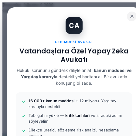
Perşembe, Ağustos 6 2026
Güncel Makale
✕
İBAN Kiralama Cezasında Yeni Dönem: TCK 158’e Eklenen Fık
CA
12. Yargı Paketi Kabul Edildi: Avukat Gözüyle Tüm Maddeler 
Banka Hesabımı Dolandırıcılara Kullandırdım, Başıma Ne Geli
İhtiyaç Nedeniyle Tahliye: 9. Hukuk Dairesi 2025/7083 K.
CEBIMDEKI AVUKAT
Yargıtay Kararı İncelemesi ve Tanık Beyanları: 9. Hukuk Dair
Kusur Belirlemesinin Maddi ve Manevi Tazminata Etkisi ve M
Vatandaşlara Özel Yapay Zeka
Kusur Belirlemesinin Maddi ve Manevi Tazminata Etkisi ve A
Avukatı
Kira Sözleşmesinin Feshi ve Bilirkişi İncelemesi: 9. Hukuk Da
Yargıtay Kararı İncelemesi: 2. Ceza Dairesi 2026/2150 K.
Yargıtay Kararı İncelemesi: 2. Ceza Dairesi 2026/4266 K.
Hukuki sorununu gündelik diliyle anlat,
kanun maddesi ve
Yargıtay kararıyla
destekli yol haritanı al. Bir avukatla
Facebook
konuşur gibi sade.
X
YouTube
Instagram
16.000+ kanun maddesi
+ 12 milyon+ Yargıtay
WhatsApp
kararıyla destekli
Kayıt Ol
Rastgele Makale
Tebligatını yükle —
kritik tarihleri
ve sıradaki adımı
Kenar Bölmesi
söyleyelim
Arama yap ...
Dilekçe üretici, sözleşme risk analizi, hesaplama
araçları