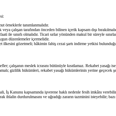
si:
omut örneklerle tanımlanmalıdır.
k veya çalışan tarafından önceden bilinen içerik kapsam dışı bırakılmalıd
i ile sınırlı olmalıdır. Ticari sırlar yönünden makul bir süreyle sınırl
ygun düzenlemeler içermelidir.
t ilkesini gözetmeli; hâkimin fahiş cezai şartı indirme yetkisi bulundu
er; çalışanın meslek icrasını bütünüyle kısıtlamaz. Rekabet yasağı ise iş
lmamalı; gizlilik hükümleri, rekabet yasağı hükümlerinin yerine geçecek şe
lali, İş Kanunu kapsamında işverene haklı nedenle fesih imkânı verebil
ak ihlalin durdurulmasını ve uğradığı zararın tazminini isteyebilir; ba