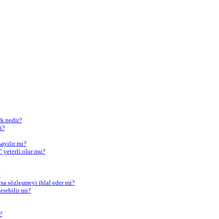
rk nedir?
i?
sayılır mı?
 yeterli olur mu?
?
rsa sözleşmeyi ihlal eder mi?
erebilir mi?
?