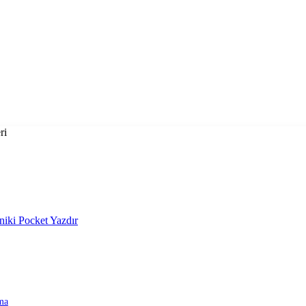
ri
niki
Pocket
Yazdır
ma