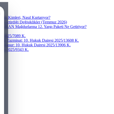
ra Kimleri, Nasıl Kurtarıyor?
ve Getirdiği Değişiklikler (Temmuz 2026)
r? IBAN Mağdurlarına 12. Yargı Paketi Ne Getiriyor?
esi 2025/7089 K.
addi Tazminat: 10. Hukuk Dairesi 2025/13608 K.
ğır Kusur: 10. Hukuk Dairesi 2025/13906 K.
iresi 2025/9343 K.