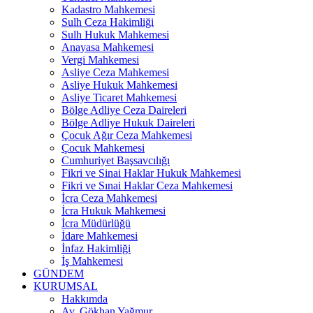
Kadastro Mahkemesi
Sulh Ceza Hakimliği
Sulh Hukuk Mahkemesi
Anayasa Mahkemesi
Vergi Mahkemesi
Asliye Ceza Mahkemesi
Asliye Hukuk Mahkemesi
Asliye Ticaret Mahkemesi
Bölge Adliye Ceza Daireleri
Bölge Adliye Hukuk Daireleri
Çocuk Ağır Ceza Mahkemesi
Çocuk Mahkemesi
Cumhuriyet Başsavcılığı
Fikri ve Sinai Haklar Hukuk Mahkemesi
Fikri ve Sınai Haklar Ceza Mahkemesi
İcra Ceza Mahkemesi
İcra Hukuk Mahkemesi
İcra Müdürlüğü
İdare Mahkemesi
İnfaz Hakimliği
İş Mahkemesi
GÜNDEM
KURUMSAL
Hakkımda
Av. Gökhan Yağmur