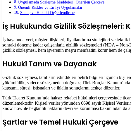
Uygulamada Sözleşme Maddeleri: Önerilen Çerçeve
Önemli Riskler ve En İyi Uygulamalar
Sonuç ve Hukuki Değerlendirme
İş Hukukunda Gizlilik Sözleşmeleri:
İş hayatında veri, müşteri ilişkileri, fiyatlandırma stratejileri ve tekn
sonraki döneme kadar çalışanlarla gizlilik sözleşmeleri (NDA – Non-D
gizlilik sözleşmesi, hem işverenin meşru menfaatini korur hem de çalış
Hukuki Tanım ve Dayanak
Gizlilik sözleşmesi, tarafların edindikleri belirli bilgileri üçüncü kiş
yükümlülük, sadece sözleşmeden doğmaz; Türk Borçlar Kanunu’nda yer ala
kapsamı, süresi, istisnaları ve ihlalin sonuçlarını açıkça düzenler.
Türk Ticaret Kanunu’nda haksız rekabet hükümleri çerçevesinde ticari s
düzenlemektedir. Kişisel veriler yönünden 6698 sayılı Kişisel Verile
know-how ile bağlantılı hakların devri ve korunması bakımından da ar
Şartlar ve Temel Hukuki Çerçeve