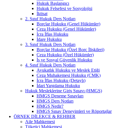
Hukuk Başlangıcı
Hukuk Felsefesi ve Sosyolojisi
İktisat
2. Sınıf Hukuk Ders Notları
Borçlar Hukuku (Genel Hükümler)
Ceza Hukuku (Genel Hükümler)
İcra İflas Hukuku
İdare Hukuku
3. Sınıf Hukuk Ders Notları
Borçlar Hukuku (Özel Borç İlişkileri)
Ceza Hukuku (Özel Hükümler)
İş ve Sosyal Güvenlik Hukuku
4. Sınıf Hukuk Ders Notları
Avukatlık Hukuku ve Meslek Etiği
Ceza Muhakemesi Hukuku (CMK)
İcra İflas Hukuku (Detaylı)
İdari Yargılama Hukuku
Hukuk Mesleklerine Giriş Sınavı (HMGS)
HMGS Deneme Sınavları
HMGS Ders Notları
HMGS Nedir?
HMGS Sınav Deneyimleri ve Röportajlar
ÖRNEK DILEKÇE & REHBER
Aile Mahkemesi
Tüketici Mahkemesi