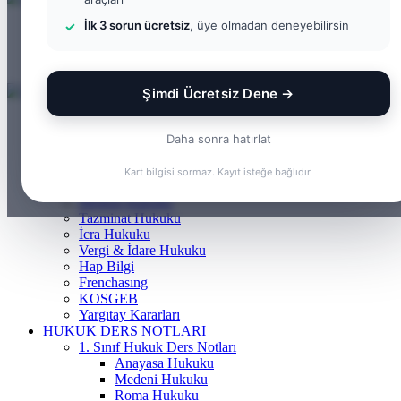
İlk 3 sorun ücretsiz
, üye olmadan deneyebilirsin
Menü
Arama yap ...
Kayıt Ol
Şimdi Ücretsiz Dene →
ANASAYFA
BILGI BANKASI
Daha sonra hatırlat
Borçlar Hukuku
Ceza Hukuku
Kart bilgisi sormaz. Kayıt isteğe bağlıdır.
Gayrimenkul Hukuku
Medeni Hukuku
Tazminat Hukuku
İcra Hukuku
Vergi & İdare Hukuku
Hap Bilgi
Frenchasıng
KOSGEB
Yargıtay Kararları
HUKUK DERS NOTLARI
1. Sınıf Hukuk Ders Notları
Anayasa Hukuku
Medeni Hukuku
Roma Hukuku