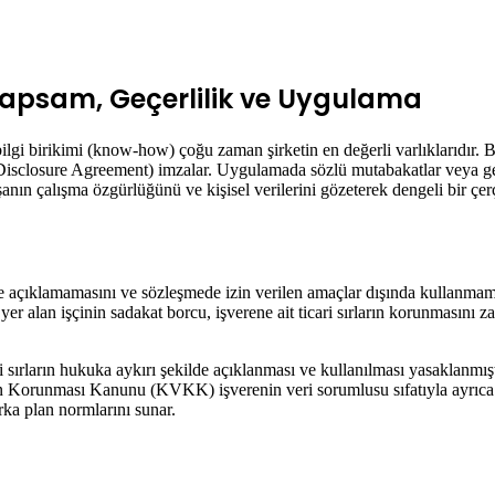
 Kapsam, Geçerlilik ve Uygulama
ik bilgi birikimi (know-how) çoğu zaman şirketin en değerli varlıklarıdır. 
isclosure Agreement) imzalar. Uygulamada sözlü mutabakatlar veya genel
anın çalışma özgürlüğünü ve kişisel verilerini gözeterek dengeli bir çer
ilere açıklamamasını ve sözleşmede izin verilen amaçlar dışında kullanmama
n işçinin sadakat borcu, işverene ait ticari sırların korunmasını zaten
ırların hukuka aykırı şekilde açıklanması ve kullanılması yasaklanmıştır
rin Korunması Kanunu (KVKK) işverenin veri sorumlusu sıfatıyla ayrıca
ka plan normlarını sunar.