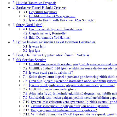
Hukuki Tanım ve Dayanak
Şartlar ve Temel Hukuki Çerçeve
Geçerlilik Koşulları
Gizlilik – Rekabet Yasağı Ayrımı
İşverenin Haklı Fesih Hakkı ve Diğer Sonuçlar
Süreç Nasıl İşler?
Hazırlık ve Sözleşmenin İmzalanması
Uygulama ve İç Kontroller
İhlal Durumunda Yol Haritası
İşçi ve İşveren Açısından Dikkat Edilmesi Gerekenler
İşveren İçin
İşçi İçin
İspat, Deliller ve Uygulamadaki Önemli Noktalar
Sık Sorulan Sorular
Gizlilik sözleşmesi ile rekabet yasağı sözleşmesi arasındaki fa
Gizlilik yükümlülüğü işten ayrıldıktan sonra da devam eder m
İşveren cezai şart koyabilir mi?
Şirket dosyalarını kişisel e-postama göndermek gizlilik ihlali 
Gizli bilgiyi yeni işverene aktarmadan önce “anonimleştirsem”
İşveren, ihlal şüphesinde çalışanın cihazını inceleyebilir mi?
Gizli bilgi kapsamına neler girer?
Adaylarla (iş görüşmesinde) gizlilik sözleşmesi yapılabilir mi
Usulsüzlük tespit eden çalışan, yetkili mercilere bildirim yapa
İşveren, eski çalışanın yeni işverenine “gizlilik uyarısı” gönd
Gizlilik sözleşmesi ile çalışan buluşları nasıl ilişkilidir?
Hangi uyuşmazlıklarda arabuluculuk şartı var?
Veri ihlali durumunda KVKK kapsamında ne yapmak gerekir