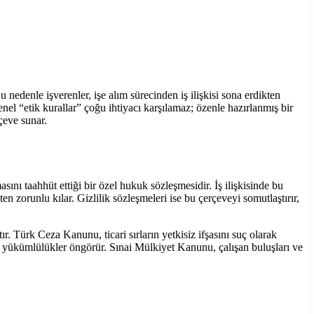
Bu nedenle işverenler, işe alım sürecinden iş ilişkisi sona erdikten
 “etik kurallar” çoğu ihtiyacı karşılamaz; özenle hazırlanmış bir
çeve sunar.
sını taahhüt ettiği bir özel hukuk sözleşmesidir. İş ilişkisinde bu
 zorunlu kılar. Gizlilik sözleşmeleri ise bu çerçeveyi somutlaştırır,
. Türk Ceza Kanunu, ticari sırların yetkisiz ifşasını suç olarak
 yükümlülükler öngörür. Sınai Mülkiyet Kanunu, çalışan buluşları ve