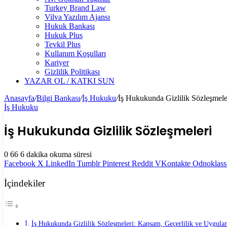
Turkey Brand Law
Vilva Yazılım Ajansı
Hukuk Bankası
Hukuk Plus
Tevkil Plus
Kullanım Koşulları
Kariyer
Gizlilik Politikası
YAZAR OL / KATKI SUN
Anasayfa
/
Bilgi Bankası
/
İş Hukuku
/
İş Hukukunda Gizlilik Sözleşmele
İş Hukuku
İş Hukukunda Gizlilik Sözleşmeleri
0
66
6 dakika okuma süresi
Facebook
X
LinkedIn
Tumblr
Pinterest
Reddit
VKontakte
Odnoklass
İçindekiler
İş Hukukunda Gizlilik Sözleşmeleri: Kapsam, Geçerlilik ve Uygula