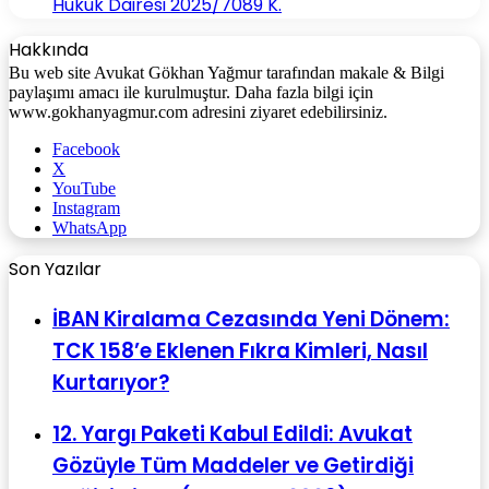
Hukuk Dairesi 2025/7089 K.
Hakkında
Bu web site Avukat Gökhan Yağmur tarafından makale & Bilgi
paylaşımı amacı ile kurulmuştur. Daha fazla bilgi için
www.gokhanyagmur.com adresini ziyaret edebilirsiniz.
Facebook
X
YouTube
Instagram
WhatsApp
Son Yazılar
İBAN Kiralama Cezasında Yeni Dönem:
TCK 158’e Eklenen Fıkra Kimleri, Nasıl
Kurtarıyor?
12. Yargı Paketi Kabul Edildi: Avukat
Gözüyle Tüm Maddeler ve Getirdiği