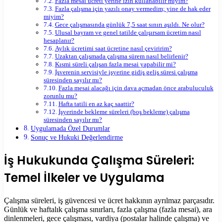
Fazla mesai ücreti yerine izin kullanabilir miyim?
Fazla çalışma için yazılı onay vermedim; yine de hak eder
miyim?
Gece çalışmasında günlük 7,5 saat sınırı aşıldı. Ne olur?
Ulusal bayram ve genel tatilde çalışırsam ücretim nasıl
hesaplanır?
Aylık ücretimi saat ücretine nasıl çeviririm?
Uzaktan çalışmada çalışma sürem nasıl belirlenir?
Kısmi süreli çalışan fazla mesai yapabilir mi?
İşverenin servisiyle işyerine gidiş geliş süresi çalışma
süresinden sayılır mı?
Fazla mesai alacağı için dava açmadan önce arabuluculuk
zorunlu mu?
Hafta tatili en az kaç saattir?
İşyerinde bekleme süreleri (boş bekleme) çalışma
süresinden sayılır mı?
Uygulamada Özel Durumlar
Sonuç ve Hukuki Değerlendirme
İş Hukukunda Çalışma Süreleri:
Temel İlkeler ve Uygulama
Çalışma süreleri, iş güvencesi ve ücret hakkının ayrılmaz parçasıdır.
Günlük ve haftalık çalışma sınırları, fazla çalışma (fazla mesai), ara
dinlenmeleri, gece çalışması, vardiya (postalar halinde çalışma) ve