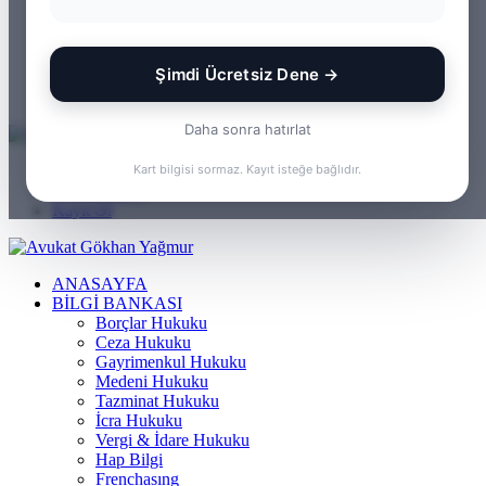
WhatsApp
Kayıt Ol
Rastgele Makale
Şimdi Ücretsiz Dene →
Kenar Bölmesi
Arama yap ...
Daha sonra hatırlat
Menü
Kart bilgisi sormaz. Kayıt isteğe bağlıdır.
Arama yap ...
Kayıt Ol
ANASAYFA
BILGI BANKASI
Borçlar Hukuku
Ceza Hukuku
Gayrimenkul Hukuku
Medeni Hukuku
Tazminat Hukuku
İcra Hukuku
Vergi & İdare Hukuku
Hap Bilgi
Frenchasıng