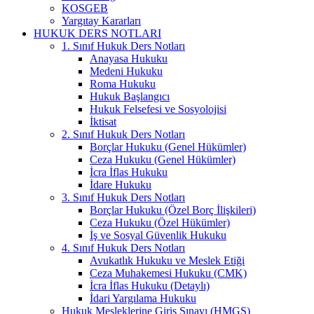
KOSGEB
Yargıtay Kararları
HUKUK DERS NOTLARI
1. Sınıf Hukuk Ders Notları
Anayasa Hukuku
Medeni Hukuku
Roma Hukuku
Hukuk Başlangıcı
Hukuk Felsefesi ve Sosyolojisi
İktisat
2. Sınıf Hukuk Ders Notları
Borçlar Hukuku (Genel Hükümler)
Ceza Hukuku (Genel Hükümler)
İcra İflas Hukuku
İdare Hukuku
3. Sınıf Hukuk Ders Notları
Borçlar Hukuku (Özel Borç İlişkileri)
Ceza Hukuku (Özel Hükümler)
İş ve Sosyal Güvenlik Hukuku
4. Sınıf Hukuk Ders Notları
Avukatlık Hukuku ve Meslek Etiği
Ceza Muhakemesi Hukuku (CMK)
İcra İflas Hukuku (Detaylı)
İdari Yargılama Hukuku
Hukuk Mesleklerine Giriş Sınavı (HMGS)