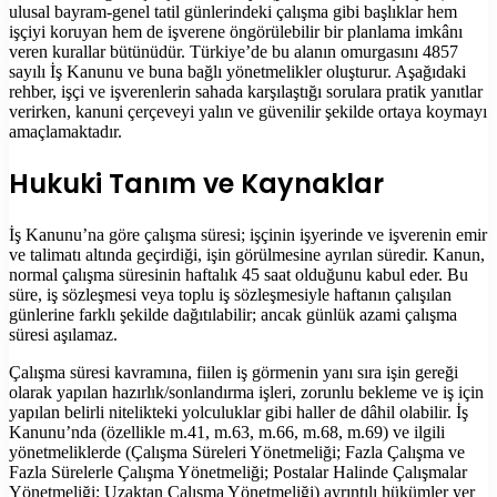
ulusal bayram-genel tatil günlerindeki çalışma gibi başlıklar hem
işçiyi koruyan hem de işverene öngörülebilir bir planlama imkânı
veren kurallar bütünüdür. Türkiye’de bu alanın omurgasını 4857
sayılı İş Kanunu ve buna bağlı yönetmelikler oluşturur. Aşağıdaki
rehber, işçi ve işverenlerin sahada karşılaştığı sorulara pratik yanıtlar
verirken, kanuni çerçeveyi yalın ve güvenilir şekilde ortaya koymayı
amaçlamaktadır.
Hukuki Tanım ve Kaynaklar
İş Kanunu’na göre çalışma süresi; işçinin işyerinde ve işverenin emir
ve talimatı altında geçirdiği, işin görülmesine ayrılan süredir. Kanun,
normal çalışma süresinin haftalık 45 saat olduğunu kabul eder. Bu
süre, iş sözleşmesi veya toplu iş sözleşmesiyle haftanın çalışılan
günlerine farklı şekilde dağıtılabilir; ancak günlük azami çalışma
süresi aşılamaz.
Çalışma süresi kavramına, fiilen iş görmenin yanı sıra işin gereği
olarak yapılan hazırlık/sonlandırma işleri, zorunlu bekleme ve iş için
yapılan belirli nitelikteki yolculuklar gibi haller de dâhil olabilir. İş
Kanunu’nda (özellikle m.41, m.63, m.66, m.68, m.69) ve ilgili
yönetmeliklerde (Çalışma Süreleri Yönetmeliği; Fazla Çalışma ve
Fazla Sürelerle Çalışma Yönetmeliği; Postalar Halinde Çalışmalar
Yönetmeliği; Uzaktan Çalışma Yönetmeliği) ayrıntılı hükümler yer