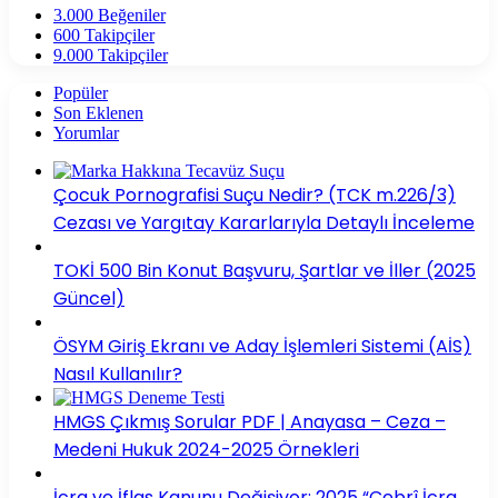
3.000
Beğeniler
600
Takipçiler
9.000
Takipçiler
Popüler
Son Eklenen
Yorumlar
Çocuk Pornografisi Suçu Nedir? (TCK m.226/3)
Cezası ve Yargıtay Kararlarıyla Detaylı İnceleme
TOKİ 500 Bin Konut Başvuru, Şartlar ve İller (2025
Güncel)
ÖSYM Giriş Ekranı ve Aday İşlemleri Sistemi (AİS)
Nasıl Kullanılır?
HMGS Çıkmış Sorular PDF | Anayasa – Ceza –
Medeni Hukuk 2024-2025 Örnekleri
İcra ve İflas Kanunu Değişiyor: 2025 “Cebrî İcra