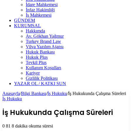
İdare Mahkemesi
İnfaz Hakimliği
İş Mahkemesi
GÜNDEM
KURUMSAL
Hakkımda
Av. Gökhan Yağmur
Turkey Brand Law
Vilva Yazılım Ajansı
Hukuk Bankası
Hukuk Plus
Tevkil Plus
Kullanım Koşulları
Kariyer
Gizlilik Politikası
YAZAR OL / KATKI SUN
Anasayfa
/
Bilgi Bankası
/
İş Hukuku
/
İş Hukukunda Çalışma Süreleri
İş Hukuku
İş Hukukunda Çalışma Süreleri
0
81
8 dakika okuma süresi