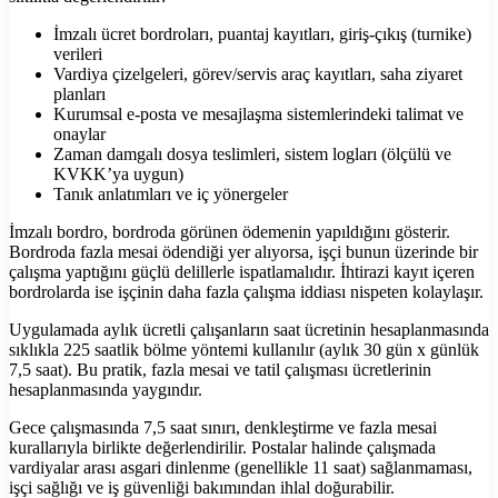
İmzalı ücret bordroları, puantaj kayıtları, giriş-çıkış (turnike)
verileri
Vardiya çizelgeleri, görev/servis araç kayıtları, saha ziyaret
planları
Kurumsal e-posta ve mesajlaşma sistemlerindeki talimat ve
onaylar
Zaman damgalı dosya teslimleri, sistem logları (ölçülü ve
KVKK’ya uygun)
Tanık anlatımları ve iç yönergeler
İmzalı bordro, bordroda görünen ödemenin yapıldığını gösterir.
Bordroda fazla mesai ödendiği yer alıyorsa, işçi bunun üzerinde bir
çalışma yaptığını güçlü delillerle ispatlamalıdır. İhtirazi kayıt içeren
bordrolarda ise işçinin daha fazla çalışma iddiası nispeten kolaylaşır.
Uygulamada aylık ücretli çalışanların saat ücretinin hesaplanmasında
sıklıkla 225 saatlik bölme yöntemi kullanılır (aylık 30 gün x günlük
7,5 saat). Bu pratik, fazla mesai ve tatil çalışması ücretlerinin
hesaplanmasında yaygındır.
Gece çalışmasında 7,5 saat sınırı, denkleştirme ve fazla mesai
kurallarıyla birlikte değerlendirilir. Postalar halinde çalışmada
vardiyalar arası asgari dinlenme (genellikle 11 saat) sağlanmaması,
işçi sağlığı ve iş güvenliği bakımından ihlal doğurabilir.