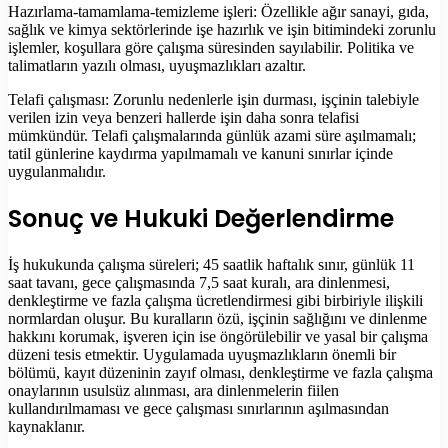
Hazırlama-tamamlama-temizleme işleri: Özellikle ağır sanayi, gıda,
sağlık ve kimya sektörlerinde işe hazırlık ve işin bitimindeki zorunlu
işlemler, koşullara göre çalışma süresinden sayılabilir. Politika ve
talimatların yazılı olması, uyuşmazlıkları azaltır.
Telafi çalışması: Zorunlu nedenlerle işin durması, işçinin talebiyle
verilen izin veya benzeri hallerde işin daha sonra telafisi
mümkündür. Telafi çalışmalarında günlük azami süre aşılmamalı;
tatil günlerine kaydırma yapılmamalı ve kanuni sınırlar içinde
uygulanmalıdır.
Sonuç ve Hukuki Değerlendirme
İş hukukunda çalışma süreleri; 45 saatlik haftalık sınır, günlük 11
saat tavanı, gece çalışmasında 7,5 saat kuralı, ara dinlenmesi,
denkleştirme ve fazla çalışma ücretlendirmesi gibi birbiriyle ilişkili
normlardan oluşur. Bu kuralların özü, işçinin sağlığını ve dinlenme
hakkını korumak, işveren için ise öngörülebilir ve yasal bir çalışma
düzeni tesis etmektir. Uygulamada uyuşmazlıkların önemli bir
bölümü, kayıt düzeninin zayıf olması, denkleştirme ve fazla çalışma
onaylarının usulsüz alınması, ara dinlenmelerin fiilen
kullandırılmaması ve gece çalışması sınırlarının aşılmasından
kaynaklanır.