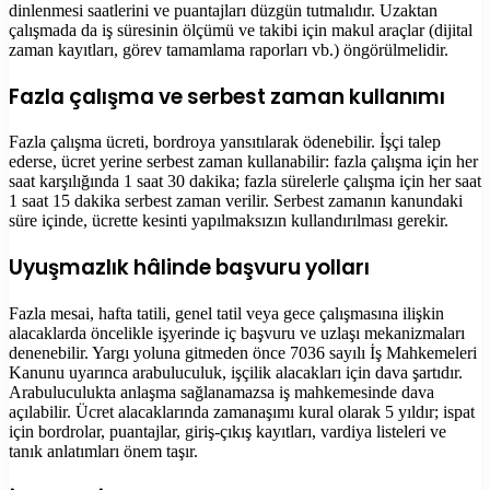
dinlenmesi saatlerini ve puantajları düzgün tutmalıdır. Uzaktan
çalışmada da iş süresinin ölçümü ve takibi için makul araçlar (dijital
zaman kayıtları, görev tamamlama raporları vb.) öngörülmelidir.
Fazla çalışma ve serbest zaman kullanımı
Fazla çalışma ücreti, bordroya yansıtılarak ödenebilir. İşçi talep
ederse, ücret yerine serbest zaman kullanabilir: fazla çalışma için her
saat karşılığında 1 saat 30 dakika; fazla sürelerle çalışma için her saat
1 saat 15 dakika serbest zaman verilir. Serbest zamanın kanundaki
süre içinde, ücrette kesinti yapılmaksızın kullandırılması gerekir.
Uyuşmazlık hâlinde başvuru yolları
Fazla mesai, hafta tatili, genel tatil veya gece çalışmasına ilişkin
alacaklarda öncelikle işyerinde iç başvuru ve uzlaşı mekanizmaları
denenebilir. Yargı yoluna gitmeden önce 7036 sayılı İş Mahkemeleri
Kanunu uyarınca arabuluculuk, işçilik alacakları için dava şartıdır.
Arabuluculukta anlaşma sağlanamazsa iş mahkemesinde dava
açılabilir. Ücret alacaklarında zamanaşımı kural olarak 5 yıldır; ispat
için bordrolar, puantajlar, giriş-çıkış kayıtları, vardiya listeleri ve
tanık anlatımları önem taşır.