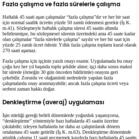
Fazla çalışma ve fazla sürelerle çalışma
Haftalık 45 saati aşan çalışmalar “fazla çalışma”dır ve her bir saat
için normal saatlik ücretin yüzde 50 zamlı ödenmesi gerekir (İş K.
m.41). Sözleşmeyle haftalık çalışma süresi 45 saatin altında
belirlenmişse, bu sözleşmesel sürenin üzerindeki ama 45 saate kadar
olan çalışmalar “fazla sürelerle çalışma” sayılır ve her bir saat için
yüzde 25 zamlı ücret ödenir. Yıllık fazla çalışma toplamı kural olarak
270 saati aşamaz.
Fazla çalışma için işçinin yazılı onayı esastır. Uygulamada bu onay
çoğu kez her yıl başında toplu şekilde alınır; işçi daha sonra makul
bir sürede (örneğin 30 gün önceden bildirimle) onayını geri
çekebilir. Zorunlu ve olağanüstü nedenlerle yapılan fazla
çalışmalarda onay aranmayabilir; ancak fazla çalışma ücreti veya
serbest zaman hakkı doğar.
Denkleştirme (averaj) uygulaması
İşin niteliği gereği belirli dönemlerde yoğunluk yaşanıyorsa,
“denkleştirme” yöntemiyle bazı haftalarda 45 saatin üzerine
çıkılabilir; izleyen haftalarda ise daha az çalıştırılarak dönem
ortalaması 45 saate getirilir (İş K. m.63). Denkleştirme döneminde
günlük çalışma 11 saati geçmemek kaydıyla bazı haftalarda 45 saatin