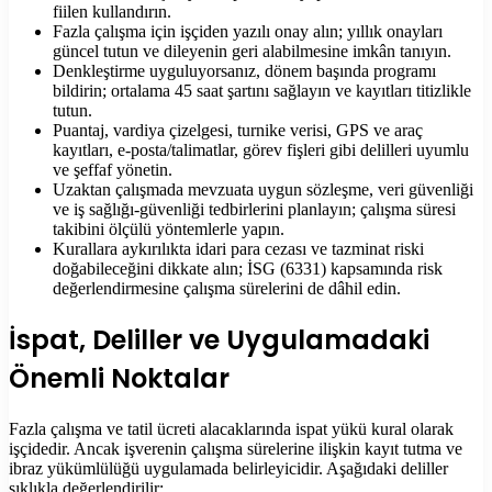
fiilen kullandırın.
Fazla çalışma için işçiden yazılı onay alın; yıllık onayları
güncel tutun ve dileyenin geri alabilmesine imkân tanıyın.
Denkleştirme uyguluyorsanız, dönem başında programı
bildirin; ortalama 45 saat şartını sağlayın ve kayıtları titizlikle
tutun.
Puantaj, vardiya çizelgesi, turnike verisi, GPS ve araç
kayıtları, e-posta/talimatlar, görev fişleri gibi delilleri uyumlu
ve şeffaf yönetin.
Uzaktan çalışmada mevzuata uygun sözleşme, veri güvenliği
ve iş sağlığı-güvenliği tedbirlerini planlayın; çalışma süresi
takibini ölçülü yöntemlerle yapın.
Kurallara aykırılıkta idari para cezası ve tazminat riski
doğabileceğini dikkate alın; İSG (6331) kapsamında risk
değerlendirmesine çalışma sürelerini de dâhil edin.
İspat, Deliller ve Uygulamadaki
Önemli Noktalar
Fazla çalışma ve tatil ücreti alacaklarında ispat yükü kural olarak
işçidedir. Ancak işverenin çalışma sürelerine ilişkin kayıt tutma ve
ibraz yükümlülüğü uygulamada belirleyicidir. Aşağıdaki deliller
sıklıkla değerlendirilir: