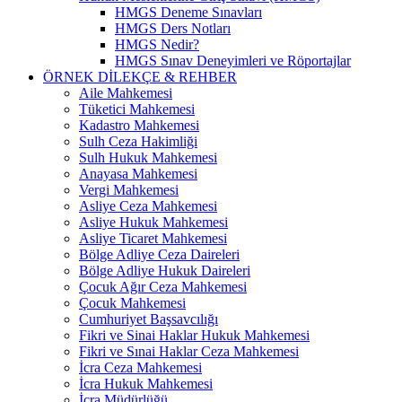
HMGS Deneme Sınavları
HMGS Ders Notları
HMGS Nedir?
HMGS Sınav Deneyimleri ve Röportajlar
ÖRNEK DILEKÇE & REHBER
Aile Mahkemesi
Tüketici Mahkemesi
Kadastro Mahkemesi
Sulh Ceza Hakimliği
Sulh Hukuk Mahkemesi
Anayasa Mahkemesi
Vergi Mahkemesi
Asliye Ceza Mahkemesi
Asliye Hukuk Mahkemesi
Asliye Ticaret Mahkemesi
Bölge Adliye Ceza Daireleri
Bölge Adliye Hukuk Daireleri
Çocuk Ağır Ceza Mahkemesi
Çocuk Mahkemesi
Cumhuriyet Başsavcılığı
Fikri ve Sinai Haklar Hukuk Mahkemesi
Fikri ve Sınai Haklar Ceza Mahkemesi
İcra Ceza Mahkemesi
İcra Hukuk Mahkemesi
İcra Müdürlüğü