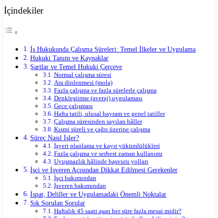
İçindekiler
İş Hukukunda Çalışma Süreleri: Temel İlkeler ve Uygulama
Hukuki Tanım ve Kaynaklar
Şartlar ve Temel Hukuki Çerçeve
Normal çalışma süresi
Ara dinlenmesi (mola)
Fazla çalışma ve fazla sürelerle çalışma
Denkleştirme (averaj) uygulaması
Gece çalışması
Hafta tatili, ulusal bayram ve genel tatiller
Çalışma süresinden sayılan hâller
Kısmi süreli ve çağrı üzerine çalışma
Süreç Nasıl İşler?
İşyeri planlama ve kayıt yükümlülükleri
Fazla çalışma ve serbest zaman kullanımı
Uyuşmazlık hâlinde başvuru yolları
İşçi ve İşveren Açısından Dikkat Edilmesi Gerekenler
İşçi bakımından
İşveren bakımından
İspat, Deliller ve Uygulamadaki Önemli Noktalar
Sık Sorulan Sorular
Haftalık 45 saati aşan her süre fazla mesai midir?