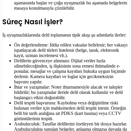
aşamasında başlar ve çoğu uyuşmazlık bu aşamada belgelerin
masaya konulmasıyla çözülebilir.
Süreç Nasıl İşler?
İş uyuşmazlıklarında delil toplamanın tipik akışı şu adımlarla ilerler:
Ön değerlendirme: İddia edilen vakıalar belirlenir; her vakıayı
ispatlayacak delil türleri listelenir (belge, tanık, elektronik
kayıt, uzman incelemesi vb.).
Delillerin güvenceye alınması: Dijital veriler hızla
silinebileceğinden, iş ilişkisinin sona ermesi ihtimalinde e-
postalar, mesajlar ve çalışma kayıtları hukuka uygun biçimde
derlenir. Kamera kayıtları ve loglar için gecikmeksizin
başvuru yapılır.
İhtar ve yazışmalar: Noter ihtarnamesiyle alacak ve talepler
bildirilir; bu yazışmalar ileride delil olarak kullanılır ve delil
başlangıcı etkisi doğurabilir.
Delil tespiti başvurusu: Kaybolma veya değiştirilme riski
bulunan veriler için mahkemeden delil tespiti istenir. Örneğin
belli bir tarih aralığına ait PDKS (kart basma) veya CCTV
görüntülerinin tespiti.
Arabuluculuk: Taraflar delillerini özetleyen bir dosya hazırlar.
Arabuluculukta sunulan belgeler, anlaşma olmazsa davada da