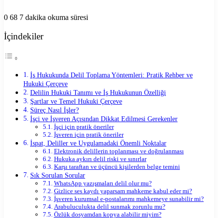
0
68
7 dakika okuma süresi
İçindekiler
İş Hukukunda Delil Toplama Yöntemleri: Pratik Rehber ve
Hukuki Çerçeve
Delilin Hukuki Tanımı ve İş Hukukunun Özelliği
Şartlar ve Temel Hukuki Çerçeve
Süreç Nasıl İşler?
İşçi ve İşveren Açısından Dikkat Edilmesi Gerekenler
İşçi için pratik öneriler
İşveren için pratik öneriler
İspat, Deliller ve Uygulamadaki Önemli Noktalar
Elektronik delillerin toplanması ve doğrulanması
Hukuka aykırı delil riski ve sınırlar
Karşı taraftan ve üçüncü kişilerden belge temini
Sık Sorulan Sorular
WhatsApp yazışmaları delil olur mu?
Gizlice ses kaydı yaparsam mahkeme kabul eder mi?
İşveren kurumsal e-postalarımı mahkemeye sunabilir mi?
Arabuluculukta delil sunmak zorunlu mu?
Özlük dosyamdan kopya alabilir miyim?