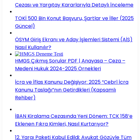
Cezası ve Yargıtay Kararlarıyla Detaylı İnceleme
TOKİ 500 Bin Konut Başvuru, Şartlar ve İller (2025
Güncel)
ÖSYM Giriş Ekranı ve Aday İşlemleri Sistemi (AİS)
Nasıl Kullanılır?
HMGS Çıkmış Sorular PDF | Anayasa – Ceza –
Medeni Hukuk 2024-2025 Örnekleri
İcra ve İflas Kanunu Değişiyor: 2025 “Cebrî İcra
Kanunu Taslağı”nın Getirdikleri (Kapsamlı
Rehber)
İBAN Kiralama Cezasında Yeni Dönem: TCK 158’e
Eklenen Fıkra Kimleri, Nasıl Kurtarıyor?
12. Yargı Paketi Kabul Edildi: Avukat Gözüyle Tüm