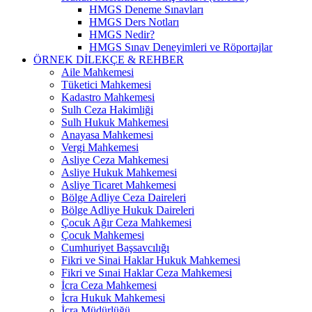
HMGS Deneme Sınavları
HMGS Ders Notları
HMGS Nedir?
HMGS Sınav Deneyimleri ve Röportajlar
ÖRNEK DILEKÇE & REHBER
Aile Mahkemesi
Tüketici Mahkemesi
Kadastro Mahkemesi
Sulh Ceza Hakimliği
Sulh Hukuk Mahkemesi
Anayasa Mahkemesi
Vergi Mahkemesi
Asliye Ceza Mahkemesi
Asliye Hukuk Mahkemesi
Asliye Ticaret Mahkemesi
Bölge Adliye Ceza Daireleri
Bölge Adliye Hukuk Daireleri
Çocuk Ağır Ceza Mahkemesi
Çocuk Mahkemesi
Cumhuriyet Başsavcılığı
Fikri ve Sinai Haklar Hukuk Mahkemesi
Fikri ve Sınai Haklar Ceza Mahkemesi
İcra Ceza Mahkemesi
İcra Hukuk Mahkemesi
İcra Müdürlüğü