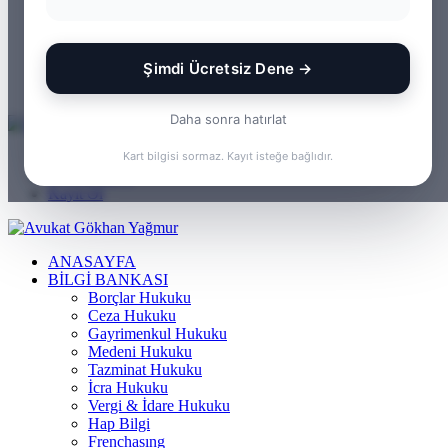
WhatsApp
Kayıt Ol
Rastgele Makale
Şimdi Ücretsiz Dene →
Kenar Bölmesi
Arama yap ...
Daha sonra hatırlat
Menü
Kart bilgisi sormaz. Kayıt isteğe bağlıdır.
Arama yap ...
Kayıt Ol
ANASAYFA
BILGI BANKASI
Borçlar Hukuku
Ceza Hukuku
Gayrimenkul Hukuku
Medeni Hukuku
Tazminat Hukuku
İcra Hukuku
Vergi & İdare Hukuku
Hap Bilgi
Frenchasıng