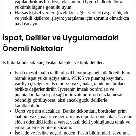
yapılandırılmış bir dosyayla sunun. Uygun hallerde ibraz
yükümlülüğüne gönüllü uyun.
Hassas kişisel verileri (özellikle sağlık verileri) asgari ölçüde
ve yetkili kişilerce işleyin; yargılama için zorunlu olmadıkça
paylaşmayın.
İspat, Deliller ve Uygulamadaki
Önemli Noktalar
İş hukukunda sık karşılaşılan talepler ve tipik deliller:
Fazla mesai, hafta tatili, ulusal bayram-genel tatil ücreti: Kural
olarak ispat yükü işçiye aittir. PDKS ve puantaj kayıtları,
vardiya çizelgeleri, iş emri ve yazışmalar, tanık anlatımları
birlikte değerlendirilir. İşverenin imzalı bordroları ve
puantajları karşı ispat sağlar; imzalı bordroda fazla mesai
ödendiği görülüyorsa, aksi ancak güçlü delillerle
kanıtlanabilir.
Ücret ve prim alacakları: Banka dekontları, bordrolar, prim
taahhüt yazışmaları ve performans raporları öne çıkar. Ücretin
elden ödendiği iddiası varsa, yazılı delil yokluğunda tanık ve
emsal ödemeler önem kazanır.
İşe iade ve fesihte geçerli neden: Fesih bildirimleri, savunma