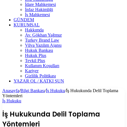
İdare Mahkemesi
İnfaz Hakimliği
İş Mahkemesi
GÜNDEM
KURUMSAL
Hakkımda
Av. Gökhan Yağmur
Turkey Brand Law
Vilva Yazılım Ajansı
Hukuk Bankası
Hukuk Plus
Tevkil Plus
Kullanım Koşulları
Kariyer
Gizlilik Politikası
YAZAR OL / KATKI SUN
Anasayfa
/
Bilgi Bankası
/
İş Hukuku
/
İş Hukukunda Delil Toplama
Yöntemleri
İş Hukuku
İş Hukukunda Delil Toplama
Yöntemleri