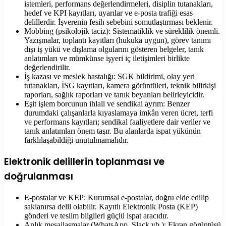
istemleri, performans değerlendirmeleri, disiplin tutanakları,
hedef ve KPI kayıtları, uyarılar ve e-posta trafiği esas
delillerdir. İşverenin fesih sebebini somutlaştırması beklenir.
Mobbing (psikolojik taciz): Sistematiklik ve süreklilik önemli.
Yazışmalar, toplantı kayıtları (hukuka uygun), görev tanımı
dışı iş yükü ve dışlama olgularını gösteren belgeler, tanık
anlatımları ve mümkünse işyeri iç iletişimleri birlikte
değerlendirilir.
İş kazası ve meslek hastalığı: SGK bildirimi, olay yeri
tutanakları, İSG kayıtları, kamera görüntüleri, teknik bilirkişi
raporları, sağlık raporları ve tanık beyanları belirleyicidir.
Eşit işlem borcunun ihlali ve sendikal ayrım: Benzer
durumdaki çalışanlarla kıyaslamaya imkân veren ücret, terfi
ve performans kayıtları; sendikal faaliyetlere dair veriler ve
tanık anlatımları önem taşır. Bu alanlarda ispat yükünün
farklılaşabildiği unutulmamalıdır.
Elektronik delillerin toplanması ve
doğrulanması
E-postalar ve KEP: Kurumsal e-postalar, doğru elde edilip
saklanırsa delil olabilir. Kayıtlı Elektronik Posta (KEP)
gönderi ve teslim bilgileri güçlü ispat aracıdır.
Anlık mesajlaşmalar (WhatsApp, Slack vb.): Ekran görüntüsü