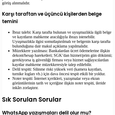
görüş alınmalıdır.
Karşı taraftan ve üçüncü kişilerden belge
temini
İbraz talebi: Karşı tarafta bulunan ve uyuşmazlıkla ilgili belge
ve kayıtların mahkeme aracılığıyla ibrazı istenebilir.
Uyuşmazlıkla ilgisi somutlaştırılmalı ve belgenin karşı tarafta
bulunduğuna dair makul açıklama yapılmalıdır.
Müzekkere yazılması: Bankalardan ücret ödemelerine ilişkin
dekont/hesap hareketleri; SGK’dan hizmet/prim gün dökümü;
gerekiyorsa iş güvenliği firması veya hizmet sağlayıcılardan
kayıtlar mahkeme müzekkeresiyle talep edilebilir.
Delil tespiti: Silinme riski yüksek veri (kamera kayıtları,
turnike logları vb.) için dava öncesi tespit etkili bir yoldur.
Noter tespiti: İnternet içerikleri, yazışmalar veya ekran
görüntülerinin tarih ve içeriğine ilişkin noter tespiti, ileride
inkârı zorlaştırır.
Sık Sorulan Sorular
WhatsApp yazışmaları delil olur mu?