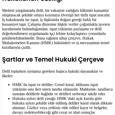
Medeni yargılamada delil, bir vakıanın varlığını hâkimin kanaatini
oluşturacak şekilde ortaya koymaya elverişli her türlü ispat aracıdır.
İş hukukunda ise ispat, iş ilişkisinin doğası gereği farklı bir
hassasiyet taşır. Çalışma düzenine ilişkin veriler çoğunlukla işveren
kayıtlarında bulunduğundan, ispat yükünün paylaşımı ve delil
değerlendirmesi uygulamada işçi lehine kolaylaştırıcı yorumlarla
şekillenebilmektedir. Buna rağmen nihai çerçeve, Hukuk
Muhakemeleri Kanunu (HMK) hükümleri ve iş mevzuatının temel
kurallarıyla çizilir.
Şartlar ve Temel Hukuki Çerçeve
Delil toplarken uymanız gereken başlıca hukuki dayanaklar ve
ilkeler:
HMK’da ispat ve deliller: Genel kural, iddiasını ispat
yükünün onu ileri süren tarafta olmasıdır. Mahkeme, taraflarca
sunulan delillerle bağlıdır ve delilleri serbestçe takdir eder.
Hukuka aykırı delil yasağı: HMK’daki açık kurala göre
hukuka aykırı şekilde elde edilmiş deliller kural olarak dikkate
alınmaz. Gizlice veya yetkisiz elde edilen kayıt ve belgeler,
davayı zedeleyebileceği gibi cezai ve idari sonuçlar