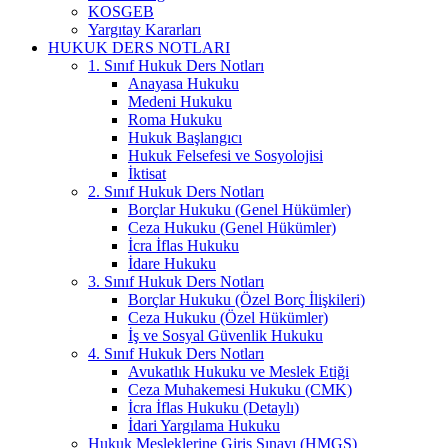
KOSGEB
Yargıtay Kararları
HUKUK DERS NOTLARI
1. Sınıf Hukuk Ders Notları
Anayasa Hukuku
Medeni Hukuku
Roma Hukuku
Hukuk Başlangıcı
Hukuk Felsefesi ve Sosyolojisi
İktisat
2. Sınıf Hukuk Ders Notları
Borçlar Hukuku (Genel Hükümler)
Ceza Hukuku (Genel Hükümler)
İcra İflas Hukuku
İdare Hukuku
3. Sınıf Hukuk Ders Notları
Borçlar Hukuku (Özel Borç İlişkileri)
Ceza Hukuku (Özel Hükümler)
İş ve Sosyal Güvenlik Hukuku
4. Sınıf Hukuk Ders Notları
Avukatlık Hukuku ve Meslek Etiği
Ceza Muhakemesi Hukuku (CMK)
İcra İflas Hukuku (Detaylı)
İdari Yargılama Hukuku
Hukuk Mesleklerine Giriş Sınavı (HMGS)