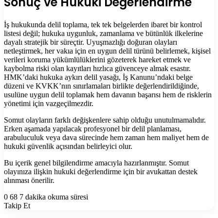
Sonuç ve Hukuki Değerlendirme
İş hukukunda delil toplama, tek tek belgelerden ibaret bir kontrol
listesi değil; hukuka uygunluk, zamanlama ve bütünlük ilkelerine
dayalı stratejik bir süreçtir. Uyuşmazlığı doğuran olayları
netleştirmek, her vakıa için en uygun delil türünü belirlemek, kişisel
verileri koruma yükümlülüklerini gözeterek hareket etmek ve
kaybolma riski olan kayıtları hızlıca güvenceye almak esastır.
HMK’daki hukuka aykırı delil yasağı, İş Kanunu’ndaki belge
düzeni ve KVKK’nın sınırlamaları birlikte değerlendirildiğinde,
usulüne uygun delil toplamak hem davanın başarısı hem de risklerin
yönetimi için vazgeçilmezdir.
Somut olayların farklı değişkenlere sahip olduğu unutulmamalıdır.
Erken aşamada yapılacak profesyonel bir delil planlaması,
arabuluculuk veya dava sürecinde hem zaman hem maliyet hem de
hukuki güvenlik açısından belirleyici olur.
Bu içerik genel bilgilendirme amacıyla hazırlanmıştır. Somut
olayınıza ilişkin hukuki değerlendirme için bir avukattan destek
alınması önerilir.
0
68
7 dakika okuma süresi
Takip Et