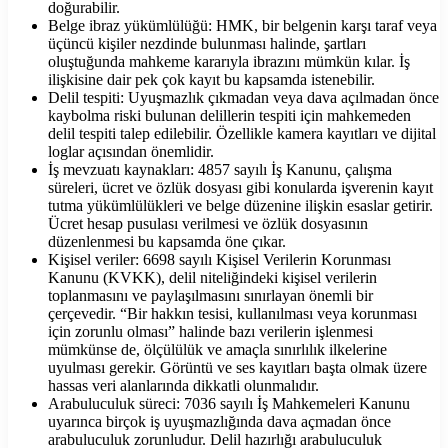
doğurabilir.
Belge ibraz yükümlülüğü: HMK, bir belgenin karşı taraf veya
üçüncü kişiler nezdinde bulunması halinde, şartları
oluştuğunda mahkeme kararıyla ibrazını mümkün kılar. İş
ilişkisine dair pek çok kayıt bu kapsamda istenebilir.
Delil tespiti: Uyuşmazlık çıkmadan veya dava açılmadan önce
kaybolma riski bulunan delillerin tespiti için mahkemeden
delil tespiti talep edilebilir. Özellikle kamera kayıtları ve dijital
loglar açısından önemlidir.
İş mevzuatı kaynakları: 4857 sayılı İş Kanunu, çalışma
süreleri, ücret ve özlük dosyası gibi konularda işverenin kayıt
tutma yükümlülükleri ve belge düzenine ilişkin esaslar getirir.
Ücret hesap pusulası verilmesi ve özlük dosyasının
düzenlenmesi bu kapsamda öne çıkar.
Kişisel veriler: 6698 sayılı Kişisel Verilerin Korunması
Kanunu (KVKK), delil niteliğindeki kişisel verilerin
toplanmasını ve paylaşılmasını sınırlayan önemli bir
çerçevedir. “Bir hakkın tesisi, kullanılması veya korunması
için zorunlu olması” halinde bazı verilerin işlenmesi
mümkünse de, ölçülülük ve amaçla sınırlılık ilkelerine
uyulması gerekir. Görüntü ve ses kayıtları başta olmak üzere
hassas veri alanlarında dikkatli olunmalıdır.
Arabuluculuk süreci: 7036 sayılı İş Mahkemeleri Kanunu
uyarınca birçok iş uyuşmazlığında dava açmadan önce
arabuluculuk zorunludur. Delil hazırlığı arabuluculuk