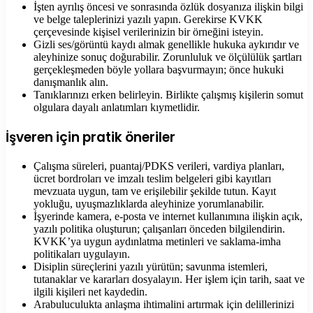
İşten ayrılış öncesi ve sonrasında özlük dosyanıza ilişkin bilgi
ve belge taleplerinizi yazılı yapın. Gerekirse KVKK
çerçevesinde kişisel verilerinizin bir örneğini isteyin.
Gizli ses/görüntü kaydı almak genellikle hukuka aykırıdır ve
aleyhinize sonuç doğurabilir. Zorunluluk ve ölçülülük şartları
gerçekleşmeden böyle yollara başvurmayın; önce hukuki
danışmanlık alın.
Tanıklarınızı erken belirleyin. Birlikte çalışmış kişilerin somut
olgulara dayalı anlatımları kıymetlidir.
İşveren için pratik öneriler
Çalışma süreleri, puantaj/PDKS verileri, vardiya planları,
ücret bordroları ve imzalı teslim belgeleri gibi kayıtları
mevzuata uygun, tam ve erişilebilir şekilde tutun. Kayıt
yokluğu, uyuşmazlıklarda aleyhinize yorumlanabilir.
İşyerinde kamera, e-posta ve internet kullanımına ilişkin açık,
yazılı politika oluşturun; çalışanları önceden bilgilendirin.
KVKK’ya uygun aydınlatma metinleri ve saklama-imha
politikaları uygulayın.
Disiplin süreçlerini yazılı yürütün; savunma istemleri,
tutanaklar ve kararları dosyalayın. Her işlem için tarih, saat ve
ilgili kişileri net kaydedin.
Arabuluculukta anlaşma ihtimalini artırmak için delillerinizi