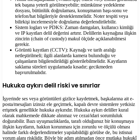
tek başına yeterli görülmeyebilir; mümkünse yedekleme
dosyası, bütünlük doğrulaması, konuşmanın başı-sonu ve
telefon/hat bilgileriyle desteklenmelidir. Noter tespiti veya
bilirkişi incelemesiyle doğrulama değerlendirilebilir.
Sistem logları ve PDKS: Zaman damgaları, kullanıcı kimliği
ve IP kayıtları delil değerini artırır. Delillerin kaynağına ilişkin
zincirin (chain of custody) makul ölçüde açıklanabilmesi
gerekir.
Görüntü kayıtları (CCTV): Kaynağı ve tarih aralığı
netleştirilmeli; ilgili alanlarda kamera bulunduğu ve
çalışanların bilgilendirildiği gösterilebilmelidir. Kayıtların
saklama süreleri uygulamada kısadır; gecikmeden
başvurulmalıdır.
Hukuka aykırı delil riski ve sınırlar
İşyerinde ses veya görüntüleri gizlice kaydetmek, başkalarına ait e-
posta/mesajları izinsiz ele geçirmek, kapalı devre sistemlere yetkisiz
erişmek genellikle hukuka aykırıdır. Hukuka aykırı deliller kural
olarak mahkemede dikkate alınmaz ve cezai/idari sorumluluk
doğurabilir. Bazı uyuşmazlıklarda, tarafı olduğunuz bir konuşmaya
ilişkin kayıtların, hakkın korunması için zorunlu ve ölçülü olması
halinde farklı değerlendirmeler yapılabildiği görülse de, bu istisnai
yorum alanı risklidir. Böyle bir adım atılmadan önce mutlaka hukukî