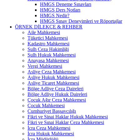
HMGS Deneme Sınavları
HMGS Ders Notları
HMGS Nedir?
HMGS Sınav Deneyimleri ve Röportajlar
ÖRNEK DILEKÇE & REHBER
Aile Mahkemesi
Tüketici Mahkemesi
Kadastro Mahkemesi
Sulh Ceza Hakimliği
Sulh Hukuk Mahkemesi
Anayasa Mahkemesi
Vergi Mahkemesi
Asliye Ceza Mahkemesi
Asliye Hukuk Mahkemesi
Asliye Ticaret Mahkemesi
Bölge Adliye Ceza Daireleri
Bölge Adliye Hukuk Daireleri
Çocuk Ağır Ceza Mahkemesi
Çocuk Mahkemesi
Cumhuriyet Başsavcılığı
Fikri ve Sinai Haklar Hukuk Mahkemesi
Fikri ve Sınai Haklar Ceza Mahkemesi
İcra Ceza Mahkemesi
İcra Hukuk Mahkemesi
İcra Müdürlüğü