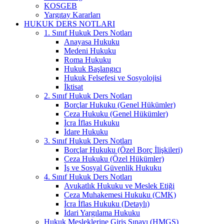
KOSGEB
Yargıtay Kararları
HUKUK DERS NOTLARI
1. Sınıf Hukuk Ders Notları
Anayasa Hukuku
Medeni Hukuku
Roma Hukuku
Hukuk Başlangıcı
Hukuk Felsefesi ve Sosyolojisi
İktisat
2. Sınıf Hukuk Ders Notları
Borçlar Hukuku (Genel Hükümler)
Ceza Hukuku (Genel Hükümler)
İcra İflas Hukuku
İdare Hukuku
3. Sınıf Hukuk Ders Notları
Borçlar Hukuku (Özel Borç İlişkileri)
Ceza Hukuku (Özel Hükümler)
İş ve Sosyal Güvenlik Hukuku
4. Sınıf Hukuk Ders Notları
Avukatlık Hukuku ve Meslek Etiği
Ceza Muhakemesi Hukuku (CMK)
İcra İflas Hukuku (Detaylı)
İdari Yargılama Hukuku
Hukuk Mesleklerine Giriş Sınavı (HMGS)