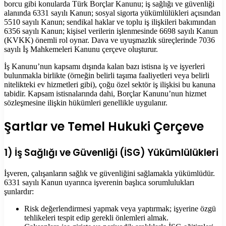
borcu gibi konularda Türk Borçlar Kanunu; iş sağlığı ve güvenliği
alanında 6331 sayılı Kanun; sosyal sigorta yükümlülükleri açısından
5510 sayılı Kanun; sendikal haklar ve toplu iş ilişkileri bakımından
6356 sayılı Kanun; kişisel verilerin işlenmesinde 6698 sayılı Kanun
(KVKK) önemli rol oynar. Dava ve uyuşmazlık süreçlerinde 7036
sayılı İş Mahkemeleri Kanunu çerçeve oluşturur.
İş Kanunu’nun kapsamı dışında kalan bazı istisna iş ve işyerleri
bulunmakla birlikte (örneğin belirli taşıma faaliyetleri veya belirli
nitelikteki ev hizmetleri gibi), çoğu özel sektör iş ilişkisi bu kanuna
tabidir. Kapsam istisnalarında dahi, Borçlar Kanunu’nun hizmet
sözleşmesine ilişkin hükümleri genellikle uygulanır.
Şartlar ve Temel Hukuki Çerçeve
1) İş Sağlığı ve Güvenliği (İSG) Yükümlülükleri
İşveren, çalışanların sağlık ve güvenliğini sağlamakla yükümlüdür.
6331 sayılı Kanun uyarınca işverenin başlıca sorumlulukları
şunlardır:
Risk değerlendirmesi yapmak veya yaptırmak; işyerine özgü
tehlikeleri tespit edip gerekli önlemleri almak.