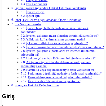
Çalışma Dönemi
Fesih ve Sonrası
İşçi ve İşveren Açısından Dikkat Edilmesi Gerekenler
İşverenler İçin
İşçiler İçin
İspat, Deliller ve Uygulamadaki Önemli Noktalar
Sık Sorulan Sorular
İşveren hangi hallerde fazla mesai ücreti ödemek
zorundadır?
İşveren, çalışanın rızası olmadan ücretini düşürebilir mi?
Yıllık izin kullandırmamanın yaptırımı nedir?
İş kazası bildirimi ne kadar sürede yapılmalıdır?
İşe iade davasından önce arabuluculuğa gitmek zorunlu mu?
İşveren, çalışanın e-postalarını ve internet kullanımını
izleyebilir mi?
Uzaktan çalışan için İSG sorumluluğu devam eder mi?
Alt işveren işçilerinin alacaklarından asıl işverenin
sorumluluğu var mı?
Hamilelik veya doğum nedeniyle fesih yapılabilir mi?
Performans düşüklüğü nedeniyle fesih nasıl yapılmalıdır?
Personel dosyasında hangi belgeler bulunmalıdır?
Ücretin elden ödenmesi sorun yaratır mı?
Sonuç ve Hukuki Değerlendirme
Giriş