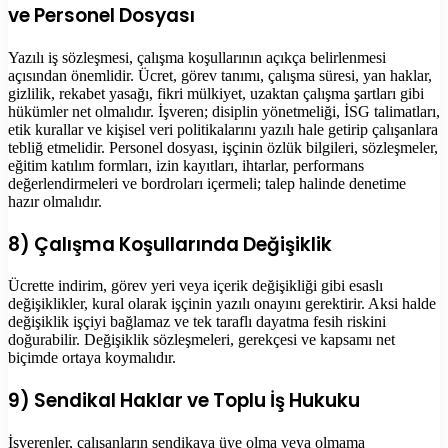
ve Personel Dosyası
Yazılı iş sözleşmesi, çalışma koşullarının açıkça belirlenmesi
açısından önemlidir. Ücret, görev tanımı, çalışma süresi, yan haklar,
gizlilik, rekabet yasağı, fikri mülkiyet, uzaktan çalışma şartları gibi
hükümler net olmalıdır. İşveren; disiplin yönetmeliği, İSG talimatları,
etik kurallar ve kişisel veri politikalarını yazılı hale getirip çalışanlara
tebliğ etmelidir. Personel dosyası, işçinin özlük bilgileri, sözleşmeler,
eğitim katılım formları, izin kayıtları, ihtarlar, performans
değerlendirmeleri ve bordroları içermeli; talep halinde denetime
hazır olmalıdır.
8) Çalışma Koşullarında Değişiklik
Ücrette indirim, görev yeri veya içerik değişikliği gibi esaslı
değişiklikler, kural olarak işçinin yazılı onayını gerektirir. Aksi halde
değişiklik işçiyi bağlamaz ve tek taraflı dayatma fesih riskini
doğurabilir. Değişiklik sözleşmeleri, gerekçesi ve kapsamı net
biçimde ortaya koymalıdır.
9) Sendikal Haklar ve Toplu İş Hukuku
İşverenler, çalışanların sendikaya üye olma veya olmama