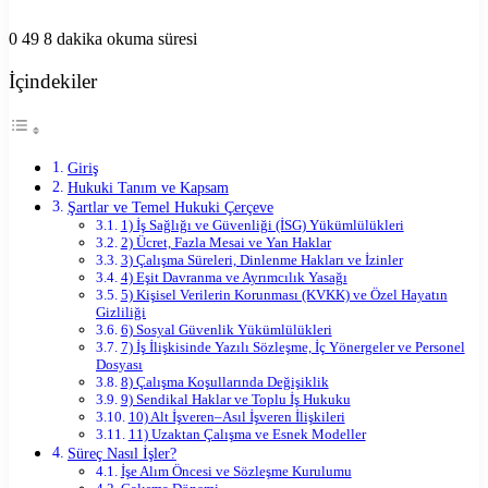
0
49
8 dakika okuma süresi
İçindekiler
Giriş
Hukuki Tanım ve Kapsam
Şartlar ve Temel Hukuki Çerçeve
1) İş Sağlığı ve Güvenliği (İSG) Yükümlülükleri
2) Ücret, Fazla Mesai ve Yan Haklar
3) Çalışma Süreleri, Dinlenme Hakları ve İzinler
4) Eşit Davranma ve Ayrımcılık Yasağı
5) Kişisel Verilerin Korunması (KVKK) ve Özel Hayatın
Gizliliği
6) Sosyal Güvenlik Yükümlülükleri
7) İş İlişkisinde Yazılı Sözleşme, İç Yönergeler ve Personel
Dosyası
8) Çalışma Koşullarında Değişiklik
9) Sendikal Haklar ve Toplu İş Hukuku
10) Alt İşveren–Asıl İşveren İlişkileri
11) Uzaktan Çalışma ve Esnek Modeller
Süreç Nasıl İşler?
İşe Alım Öncesi ve Sözleşme Kurulumu