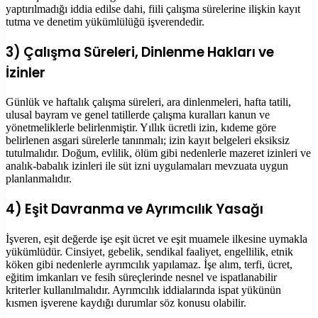
yaptırılmadığı iddia edilse dahi, fiili çalışma sürelerine ilişkin kayıt
tutma ve denetim yükümlülüğü işverendedir.
3) Çalışma Süreleri, Dinlenme Hakları ve
İzinler
Günlük ve haftalık çalışma süreleri, ara dinlenmeleri, hafta tatili,
ulusal bayram ve genel tatillerde çalışma kuralları kanun ve
yönetmeliklerle belirlenmiştir. Yıllık ücretli izin, kıdeme göre
belirlenen asgari sürelerle tanınmalı; izin kayıt belgeleri eksiksiz
tutulmalıdır. Doğum, evlilik, ölüm gibi nedenlerle mazeret izinleri ve
analık-babalık izinleri ile süt izni uygulamaları mevzuata uygun
planlanmalıdır.
4) Eşit Davranma ve Ayrımcılık Yasağı
İşveren, eşit değerde işe eşit ücret ve eşit muamele ilkesine uymakla
yükümlüdür. Cinsiyet, gebelik, sendikal faaliyet, engellilik, etnik
köken gibi nedenlerle ayrımcılık yapılamaz. İşe alım, terfi, ücret,
eğitim imkanları ve fesih süreçlerinde nesnel ve ispatlanabilir
kriterler kullanılmalıdır. Ayrımcılık iddialarında ispat yükünün
kısmen işverene kaydığı durumlar söz konusu olabilir.