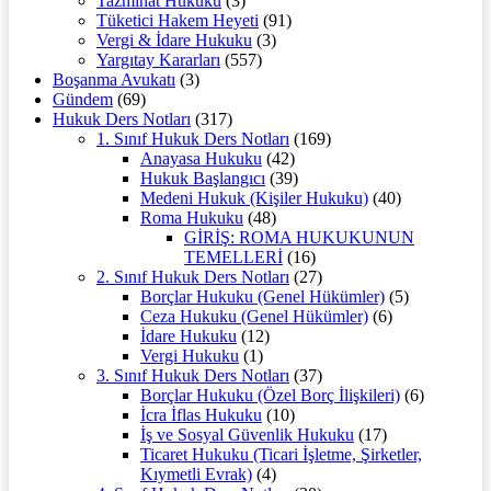
Tazminat Hukuku
(3)
Tüketici Hakem Heyeti
(91)
Vergi & İdare Hukuku
(3)
Yargıtay Kararları
(557)
Boşanma Avukatı
(3)
Gündem
(69)
Hukuk Ders Notları
(317)
1. Sınıf Hukuk Ders Notları
(169)
Anayasa Hukuku
(42)
Hukuk Başlangıcı
(39)
Medeni Hukuk (Kişiler Hukuku)
(40)
Roma Hukuku
(48)
GİRİŞ: ROMA HUKUKUNUN
TEMELLERİ
(16)
2. Sınıf Hukuk Ders Notları
(27)
Borçlar Hukuku (Genel Hükümler)
(5)
Ceza Hukuku (Genel Hükümler)
(6)
İdare Hukuku
(12)
Vergi Hukuku
(1)
3. Sınıf Hukuk Ders Notları
(37)
Borçlar Hukuku (Özel Borç İlişkileri)
(6)
İcra İflas Hukuku
(10)
İş ve Sosyal Güvenlik Hukuku
(17)
Ticaret Hukuku (Ticari İşletme, Şirketler,
Kıymetli Evrak)
(4)