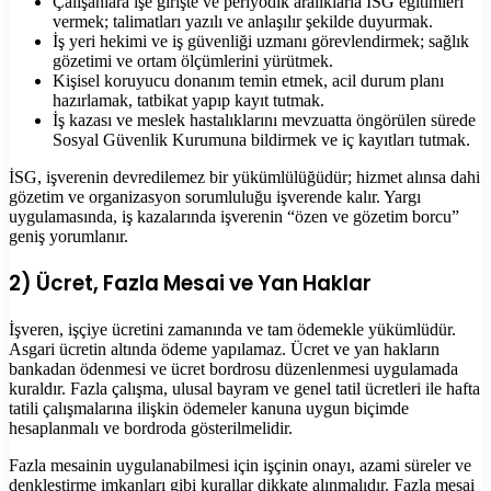
Çalışanlara işe girişte ve periyodik aralıklarla İSG eğitimleri
vermek; talimatları yazılı ve anlaşılır şekilde duyurmak.
İş yeri hekimi ve iş güvenliği uzmanı görevlendirmek; sağlık
gözetimi ve ortam ölçümlerini yürütmek.
Kişisel koruyucu donanım temin etmek, acil durum planı
hazırlamak, tatbikat yapıp kayıt tutmak.
İş kazası ve meslek hastalıklarını mevzuatta öngörülen sürede
Sosyal Güvenlik Kurumuna bildirmek ve iç kayıtları tutmak.
İSG, işverenin devredilemez bir yükümlülüğüdür; hizmet alınsa dahi
gözetim ve organizasyon sorumluluğu işverende kalır. Yargı
uygulamasında, iş kazalarında işverenin “özen ve gözetim borcu”
geniş yorumlanır.
2) Ücret, Fazla Mesai ve Yan Haklar
İşveren, işçiye ücretini zamanında ve tam ödemekle yükümlüdür.
Asgari ücretin altında ödeme yapılamaz. Ücret ve yan hakların
bankadan ödenmesi ve ücret bordrosu düzenlenmesi uygulamada
kuraldır. Fazla çalışma, ulusal bayram ve genel tatil ücretleri ile hafta
tatili çalışmalarına ilişkin ödemeler kanuna uygun biçimde
hesaplanmalı ve bordroda gösterilmelidir.
Fazla mesainin uygulanabilmesi için işçinin onayı, azami süreler ve
denkleştirme imkanları gibi kurallar dikkate alınmalıdır. Fazla mesai