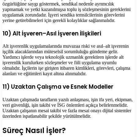
özgürlüğüne saygı göstermek, sendikal nedenle ayrımcılık
yapmamak ve yetki kazanılmışsa toplu iş sözleşmesinin gereklerini
uygulamak zorundadır. İşyeri sendika temsilcilerinin görevlerini
yerine getirebilmeleri için gerekli kolaylıklar sağlanmalıdır.
10) Alt İşveren–Asıl İşveren İlişkileri
Alt işverenlik uygulamalarında muvazaa riski ve asıl–alt işverenin
işçilik alacaklarından müteselsil sorumluluğu gündeme gelir.
Yardımcı işlerde veya teknolojik uzmanlık gerektiren işlerde alt
işverenlik kurulurken sözleşmeler ve fiili uygulama uyumlu
olmalıdır. İşçilerin işe girişten itibaren kimlikleri, görevleri, çalışma
alanları ve eğitimleri kayıt altına alınmalıdır.
11) Uzaktan Çalışma ve Esnek Modeller
Uzaktan çalışmada tarafların yazılı anlaşması, işin ifa yeri, ekipman,
veri güvenliği, işin takibi ve İSG önlemleri açıkça belirlenmelidir.
Uzaktan çalışanın mesai takibi ve fazla mesai onayı dijital sistemler
üzerinden ispatlanabilir şekilde yürütülmelidir.
Süreç Nasıl İşler?