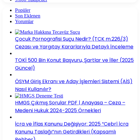
Popüler
Son Eklenen
Yorumlar
Çocuk Pornografisi Suçu Nedir? (TCK m.226/3)
Cezası ve Yargıtay Kararlarıyla Detaylı İnceleme
TOKİ 500 Bin Konut Başvuru, Şartlar ve İller (2025
Güncel)
ÖSYM Giriş Ekranı ve Aday İşlemleri Sistemi (AİS)
Nasıl Kullanılır?
HMGS Çıkmış Sorular PDF | Anayasa – Ceza –
Medeni Hukuk 2024-2025 Örnekleri
İcra ve İflas Kanunu Değişiyor: 2025 “Cebrî İcra
Kanunu Taslağı”nın Getirdikleri (Kapsamlı
Rehber)