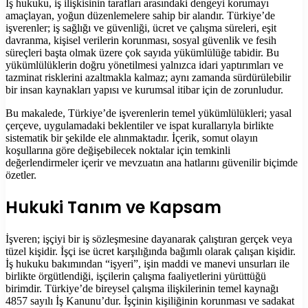
İş hukuku, iş ilişkisinin tarafları arasındaki dengeyi korumayı
amaçlayan, yoğun düzenlemelere sahip bir alandır. Türkiye’de
işverenler; iş sağlığı ve güvenliği, ücret ve çalışma süreleri, eşit
davranma, kişisel verilerin korunması, sosyal güvenlik ve fesih
süreçleri başta olmak üzere çok sayıda yükümlülüğe tabidir. Bu
yükümlülüklerin doğru yönetilmesi yalnızca idari yaptırımları ve
tazminat risklerini azaltmakla kalmaz; aynı zamanda sürdürülebilir
bir insan kaynakları yapısı ve kurumsal itibar için de zorunludur.
Bu makalede, Türkiye’de işverenlerin temel yükümlülükleri; yasal
çerçeve, uygulamadaki beklentiler ve ispat kurallarıyla birlikte
sistematik bir şekilde ele alınmaktadır. İçerik, somut olayın
koşullarına göre değişebilecek noktalar için temkinli
değerlendirmeler içerir ve mevzuatın ana hatlarını güvenilir biçimde
özetler.
Hukuki Tanım ve Kapsam
İşveren; işçiyi bir iş sözleşmesine dayanarak çalıştıran gerçek veya
tüzel kişidir. İşçi ise ücret karşılığında bağımlı olarak çalışan kişidir.
İş hukuku bakımından “işyeri”, işin maddi ve manevi unsurları ile
birlikte örgütlendiği, işçilerin çalışma faaliyetlerini yürüttüğü
birimdir. Türkiye’de bireysel çalışma ilişkilerinin temel kaynağı
4857 sayılı İş Kanunu’dur. İşçinin kişiliğinin korunması ve sadakat