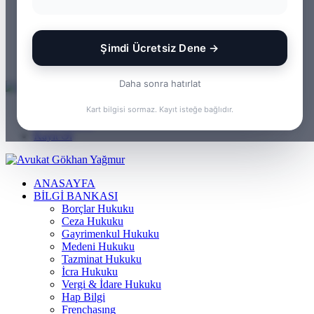
WhatsApp
Kayıt Ol
Rastgele Makale
Şimdi Ücretsiz Dene →
Kenar Bölmesi
Arama yap ...
Daha sonra hatırlat
Menü
Kart bilgisi sormaz. Kayıt isteğe bağlıdır.
Arama yap ...
Kayıt Ol
ANASAYFA
BILGI BANKASI
Borçlar Hukuku
Ceza Hukuku
Gayrimenkul Hukuku
Medeni Hukuku
Tazminat Hukuku
İcra Hukuku
Vergi & İdare Hukuku
Hap Bilgi
Frenchasıng