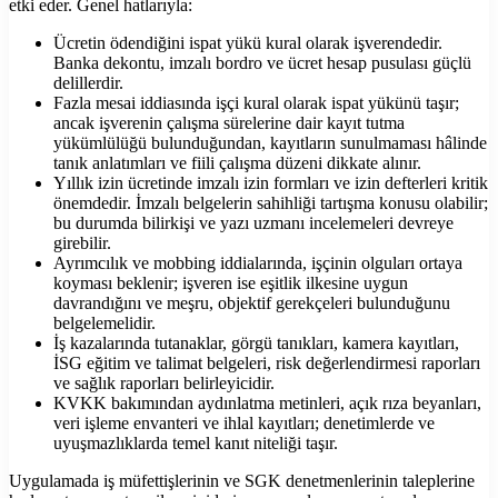
etki eder. Genel hatlarıyla:
Ücretin ödendiğini ispat yükü kural olarak işverendedir.
Banka dekontu, imzalı bordro ve ücret hesap pusulası güçlü
delillerdir.
Fazla mesai iddiasında işçi kural olarak ispat yükünü taşır;
ancak işverenin çalışma sürelerine dair kayıt tutma
yükümlülüğü bulunduğundan, kayıtların sunulmaması hâlinde
tanık anlatımları ve fiili çalışma düzeni dikkate alınır.
Yıllık izin ücretinde imzalı izin formları ve izin defterleri kritik
önemdedir. İmzalı belgelerin sahihliği tartışma konusu olabilir;
bu durumda bilirkişi ve yazı uzmanı incelemeleri devreye
girebilir.
Ayrımcılık ve mobbing iddialarında, işçinin olguları ortaya
koyması beklenir; işveren ise eşitlik ilkesine uygun
davrandığını ve meşru, objektif gerekçeleri bulunduğunu
belgelemelidir.
İş kazalarında tutanaklar, görgü tanıkları, kamera kayıtları,
İSG eğitim ve talimat belgeleri, risk değerlendirmesi raporları
ve sağlık raporları belirleyicidir.
KVKK bakımından aydınlatma metinleri, açık rıza beyanları,
veri işleme envanteri ve ihlal kayıtları; denetimlerde ve
uyuşmazlıklarda temel kanıt niteliği taşır.
Uygulamada iş müfettişlerinin ve SGK denetmenlerinin taleplerine