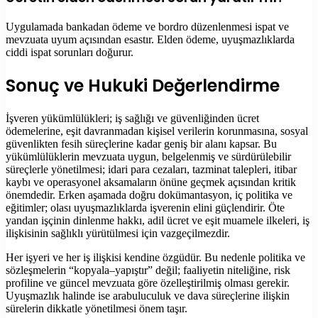
Uygulamada bankadan ödeme ve bordro düzenlenmesi ispat ve
mevzuata uyum açısından esastır. Elden ödeme, uyuşmazlıklarda
ciddi ispat sorunları doğurur.
Sonuç ve Hukuki Değerlendirme
İşveren yükümlülükleri; iş sağlığı ve güvenliğinden ücret
ödemelerine, eşit davranmadan kişisel verilerin korunmasına, sosyal
güvenlikten fesih süreçlerine kadar geniş bir alanı kapsar. Bu
yükümlülüklerin mevzuata uygun, belgelenmiş ve sürdürülebilir
süreçlerle yönetilmesi; idari para cezaları, tazminat talepleri, itibar
kaybı ve operasyonel aksamaların önüne geçmek açısından kritik
önemdedir. Erken aşamada doğru dokümantasyon, iç politika ve
eğitimler; olası uyuşmazlıklarda işverenin elini güçlendirir. Öte
yandan işçinin dinlenme hakkı, adil ücret ve eşit muamele ilkeleri, iş
ilişkisinin sağlıklı yürütülmesi için vazgeçilmezdir.
Her işyeri ve her iş ilişkisi kendine özgüdür. Bu nedenle politika ve
sözleşmelerin “kopyala–yapıştır” değil; faaliyetin niteliğine, risk
profiline ve güncel mevzuata göre özelleştirilmiş olması gerekir.
Uyuşmazlık halinde ise arabuluculuk ve dava süreçlerine ilişkin
sürelerin dikkatle yönetilmesi önem taşır.