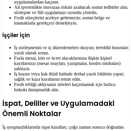
uygulamalardan kaçının.
Alt işverenlikte muvazaa riskini azaltacak somut tedbirler alın;
sözleşme ve fiili uygulamayı uyumlu yönetin.
Fesih süreçlerini aceleye getirmeyin; somut belge ve
tutanaklarla gerekçeyi destekleyin.
İşçiler İçin
İş sözleşmesini ve iç düzenlemeleri okuyun; tereddüt hususları
yazılı olarak sorun.
Fazla mesai, izin ve ücret alacaklarınıza ilişkin kişisel
kayıtlarınızı (mesai onayları, yazışmalar, bordro nüshaları)
saklayın.
İş kazası veya hak ihlali halinde derhal yazılı bildirim yapın;
sağlık ve kaza kayıtlarını temin edin.
Fesih tebliği aldıysanız süreleri kaçırmamak için hızlıca
hukuki danışmanlık alın.
İspat, Deliller ve Uygulamadaki
Önemli Noktalar
İş uyuşmazlıklarında ispat kuralları, çoğu zaman sonuca doğrudan