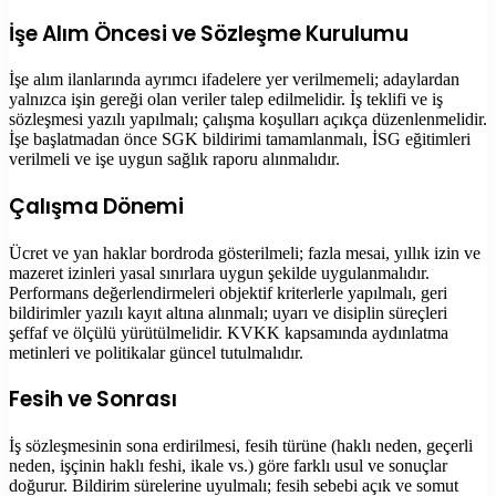
İşe Alım Öncesi ve Sözleşme Kurulumu
İşe alım ilanlarında ayrımcı ifadelere yer verilmemeli; adaylardan
yalnızca işin gereği olan veriler talep edilmelidir. İş teklifi ve iş
sözleşmesi yazılı yapılmalı; çalışma koşulları açıkça düzenlenmelidir.
İşe başlatmadan önce SGK bildirimi tamamlanmalı, İSG eğitimleri
verilmeli ve işe uygun sağlık raporu alınmalıdır.
Çalışma Dönemi
Ücret ve yan haklar bordroda gösterilmeli; fazla mesai, yıllık izin ve
mazeret izinleri yasal sınırlara uygun şekilde uygulanmalıdır.
Performans değerlendirmeleri objektif kriterlerle yapılmalı, geri
bildirimler yazılı kayıt altına alınmalı; uyarı ve disiplin süreçleri
şeffaf ve ölçülü yürütülmelidir. KVKK kapsamında aydınlatma
metinleri ve politikalar güncel tutulmalıdır.
Fesih ve Sonrası
İş sözleşmesinin sona erdirilmesi, fesih türüne (haklı neden, geçerli
neden, işçinin haklı feshi, ikale vs.) göre farklı usul ve sonuçlar
doğurur. Bildirim sürelerine uyulmalı; fesih sebebi açık ve somut