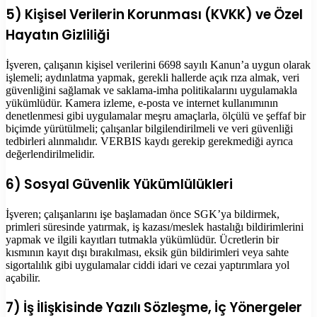
5) Kişisel Verilerin Korunması (KVKK) ve Özel
Hayatın Gizliliği
İşveren, çalışanın kişisel verilerini 6698 sayılı Kanun’a uygun olarak
işlemeli; aydınlatma yapmak, gerekli hallerde açık rıza almak, veri
güvenliğini sağlamak ve saklama-imha politikalarını uygulamakla
yükümlüdür. Kamera izleme, e-posta ve internet kullanımının
denetlenmesi gibi uygulamalar meşru amaçlarla, ölçülü ve şeffaf bir
biçimde yürütülmeli; çalışanlar bilgilendirilmeli ve veri güvenliği
tedbirleri alınmalıdır. VERBIS kaydı gerekip gerekmediği ayrıca
değerlendirilmelidir.
6) Sosyal Güvenlik Yükümlülükleri
İşveren; çalışanlarını işe başlamadan önce SGK’ya bildirmek,
primleri süresinde yatırmak, iş kazası/meslek hastalığı bildirimlerini
yapmak ve ilgili kayıtları tutmakla yükümlüdür. Ücretlerin bir
kısmının kayıt dışı bırakılması, eksik gün bildirimleri veya sahte
sigortalılık gibi uygulamalar ciddi idari ve cezai yaptırımlara yol
açabilir.
7) İş İlişkisinde Yazılı Sözleşme, İç Yönergeler