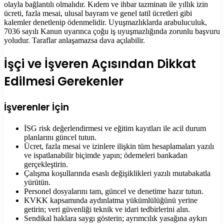
olayla bağlantılı olmalıdır. Kıdem ve ihbar tazminatı ile yıllık izin
ücreti, fazla mesai, ulusal bayram ve genel tatil ücretleri gibi
kalemler denetlenip ödenmelidir. Uyuşmazlıklarda arabuluculuk,
7036 sayılı Kanun uyarınca çoğu iş uyuşmazlığında zorunlu başvuru
yoludur. Taraflar anlaşamazsa dava açılabilir.
İşçi ve İşveren Açısından Dikkat
Edilmesi Gerekenler
İşverenler İçin
İSG risk değerlendirmesi ve eğitim kayıtları ile acil durum
planlarını güncel tutun.
Ücret, fazla mesai ve izinlere ilişkin tüm hesaplamaları yazılı
ve ispatlanabilir biçimde yapın; ödemeleri bankadan
gerçekleştirin.
Çalışma koşullarında esaslı değişiklikleri yazılı mutabakatla
yürütün.
Personel dosyalarını tam, güncel ve denetime hazır tutun.
KVKK kapsamında aydınlatma yükümlülüğünü yerine
getirin; veri güvenliği teknik ve idari tedbirlerini alın.
Sendikal haklara saygı gösterin; ayrımcılık yasağına aykırı