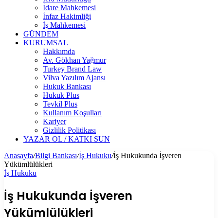
İdare Mahkemesi
İnfaz Hakimliği
İş Mahkemesi
GÜNDEM
KURUMSAL
Hakkımda
Av. Gökhan Yağmur
Turkey Brand Law
Vilva Yazılım Ajansı
Hukuk Bankası
Hukuk Plus
Tevkil Plus
Kullanım Koşulları
Kariyer
Gizlilik Politikası
YAZAR OL / KATKI SUN
Anasayfa
/
Bilgi Bankası
/
İş Hukuku
/
İş Hukukunda İşveren
Yükümlülükleri
İş Hukuku
İş Hukukunda İşveren
Yükümlülükleri