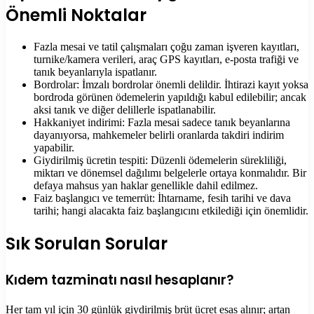
Önemli Noktalar
Fazla mesai ve tatil çalışmaları çoğu zaman işveren kayıtları,
turnike/kamera verileri, araç GPS kayıtları, e-posta trafiği ve
tanık beyanlarıyla ispatlanır.
Bordrolar: İmzalı bordrolar önemli delildir. İhtirazi kayıt yoksa
bordroda görünen ödemelerin yapıldığı kabul edilebilir; ancak
aksi tanık ve diğer delillerle ispatlanabilir.
Hakkaniyet indirimi: Fazla mesai sadece tanık beyanlarına
dayanıyorsa, mahkemeler belirli oranlarda takdiri indirim
yapabilir.
Giydirilmiş ücretin tespiti: Düzenli ödemelerin sürekliliği,
miktarı ve dönemsel dağılımı belgelerle ortaya konmalıdır. Bir
defaya mahsus yan haklar genellikle dahil edilmez.
Faiz başlangıcı ve temerrüt: İhtarname, fesih tarihi ve dava
tarihi; hangi alacakta faiz başlangıcını etkilediği için önemlidir.
Sık Sorulan Sorular
Kıdem tazminatı nasıl hesaplanır?
Her tam yıl için 30 günlük giydirilmiş brüt ücret esas alınır; artan