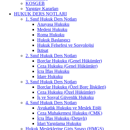
KOSGEB
Yargıtay Kararları
HUKUK DERS NOTLARI
1. Sınıf Hukuk Ders Notları
Anayasa Hukuku
Medeni Hukuku
Roma Hukuku
Hukuk Başlangıcı
Hukuk Felsefesi ve Sosyolojisi
İktisat
2. Sınıf Hukuk Ders Notları
Borçlar Hukuku (Genel Hükümler)
Ceza Hukuku (Genel Hükümler)
İcra İflas Hukuku
İdare Hukuku
3. Sınıf Hukuk Ders Notları
Borçlar Hukuku (Özel Borç İlişkileri)
Ceza Hukuku (Özel Hükümler)
İş ve Sosyal Güvenlik Hukuku
4. Sınıf Hukuk Ders Notları
Avukatlık Hukuku ve Meslek Etiği
Ceza Muhakemesi Hukuku (CMK)
İcra İflas Hukuku (Detaylı)
İdari Yargılama Hukuku
Hukuk Mesleklerine Giriş Sınavı (HMGS)