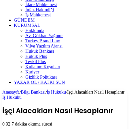
İdare Mahkemesi
İnfaz Hakimliği
İş Mahkemesi
GÜNDEM
KURUMSAL
Hakkımda
Av. Gökhan Yağmur
Turkey Brand Law
Vilva Yazılım Ajansı
Hukuk Bankası
Hukuk Plus
Tevkil Plus
Kullanım Koşulları
Kariyer
Gizlilik Politikası
YAZAR OL / KATKI SUN
Anasayfa
/
Bilgi Bankası
/
İş Hukuku
/
İşçi Alacakları Nasıl Hesaplanır
İş Hukuku
İşçi Alacakları Nasıl Hesaplanır
0
92
7 dakika okuma süresi