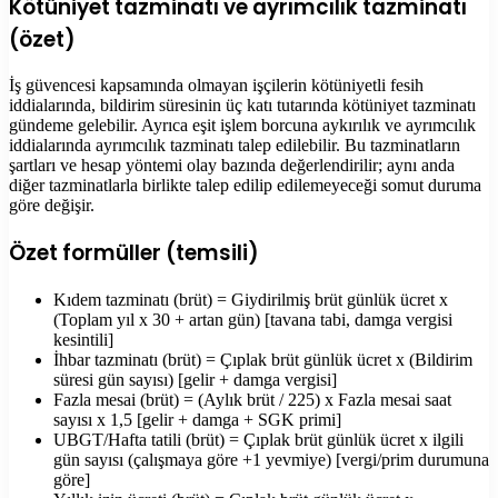
Kötüniyet tazminatı ve ayrımcılık tazminatı
(özet)
İş güvencesi kapsamında olmayan işçilerin kötüniyetli fesih
iddialarında, bildirim süresinin üç katı tutarında kötüniyet tazminatı
gündeme gelebilir. Ayrıca eşit işlem borcuna aykırılık ve ayrımcılık
iddialarında ayrımcılık tazminatı talep edilebilir. Bu tazminatların
şartları ve hesap yöntemi olay bazında değerlendirilir; aynı anda
diğer tazminatlarla birlikte talep edilip edilemeyeceği somut duruma
göre değişir.
Özet formüller (temsili)
Kıdem tazminatı (brüt) = Giydirilmiş brüt günlük ücret x
(Toplam yıl x 30 + artan gün) [tavana tabi, damga vergisi
kesintili]
İhbar tazminatı (brüt) = Çıplak brüt günlük ücret x (Bildirim
süresi gün sayısı) [gelir + damga vergisi]
Fazla mesai (brüt) = (Aylık brüt / 225) x Fazla mesai saat
sayısı x 1,5 [gelir + damga + SGK primi]
UBGT/Hafta tatili (brüt) = Çıplak brüt günlük ücret x ilgili
gün sayısı (çalışmaya göre +1 yevmiye) [vergi/prim durumuna
göre]