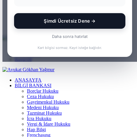
WhatsApp
Kayıt Ol
Rastgele Makale
Şimdi Ücretsiz Dene →
Kenar Bölmesi
Arama yap ...
Daha sonra hatırlat
Menü
Kart bilgisi sormaz. Kayıt isteğe bağlıdır.
Arama yap ...
Kayıt Ol
ANASAYFA
BILGI BANKASI
Borçlar Hukuku
Ceza Hukuku
Gayrimenkul Hukuku
Medeni Hukuku
Tazminat Hukuku
İcra Hukuku
Vergi & İdare Hukuku
Hap Bilgi
Frenchasıng