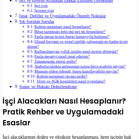
İşçi ve İşveren Açısından Dikkat Edilmesi Gerekenler
İşçi için
İşveren için
İspat, Deliller ve Uygulamadaki Önemli Noktalar
Sık Sorulan Sorular
Kıdem tazminatı nasıl hesaplanır?
İhbar tazminatı brüt mü net mi hesaplanır?
Fazla mesai ücreti hangi katsayıyla bulunur?
Ulusal bayram ve genel tatilde çalışırsam ne kadar ücret
alırım?
Kullanılmayan yıllık izinler nasıl ücrete dönüşür?
Fazla mesaiyi nasıl ispat ederim?
Zamanaşımı süresi nedir?
Arabuluculukta anlaşırsam sonra dava açabilir miyim?
Maaşım elden ödendi, bunu kanıtlayabilir miyim?
Kıdem tazminatı tavanı nedir?
Vergi ve SGK kesintileri nasıl uygulanır?
Sonuç ve Hukuki Değerlendirme
İşçi Alacakları Nasıl Hesaplanır?
Pratik Rehber ve Uygulamadaki
Esaslar
İşçi alacaklarının doğru ve eksiksiz hesaplanması, hem işçinin hak