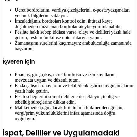
Ücret bordrolarını, vardiya çizelgelerini, e-posta/yazışmaları
ve tanık bilgilerini saklayın.
İmzaladığınız bordroları kontrol edin; ihtirazi kayıt
düşülmeden imzalanan bordrolar aleyhe yorumlanabilir.
Fesihte haklı sebep iddiası varsa, olayı ve delilleri yazılı hale
getirin; feshi mümkünse noter ihtarıyla yapın.
Zamanaşımı sürelerini kaçırmayın; arabuluculuğa zamanında
başvurun.
İşveren için
Puantaş, giriş-çıkış, ücret bordrosu ve izin kayıtlarını
mevzuata uygun ve düzenli tutun.
Fazla çalışma onaylarını ve telafi/denkleştirme uygulamalarını
yazılı hale getirin.
Fesih sebeplerini somut delillerle destekleyin; tebliğ ve
tebellüğ süreçlerine dikkat edin.
Mahkemede çoğu alacak brüt tutarla hükmedileceği için,
vergi/prim yükümlülüklerini infaz aşamasında doğru
uygulayın.
İspat, Deliller ve Uygulamadaki