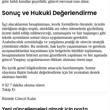
göre farklı kurallar geçerlidir; güncel mevzuat esas alınır.
Sonuç ve Hukuki Değerlendirme
İşçi alacaklarının hesaplanması, teorik formüllerin ötesinde; ücretin
niteliğinin doğru tespiti, süreklilik arz eden ödemelerin giydirilmiş
ücrete dahil edilip edilmeyeceği, zamanaşımı ve faiz başlangıcı gibi
teknik ayrıntıların somut olaya uygulanmasını gerektirir.
Arabuluculuk zorunluluğu ve yargılama pratiği de sürecin stratejik
yönetimini etkiler. Bu nedenle, hak kaybı yaşanmaması ve gereksiz
uyuşmazlıklardan kaçınılması için belgelerin titizlikle toplanması,
hesaplamaların brüt/net ayrımı gözetilerek yapılması ve her aşamada
güncel Yargıtay uygulamasının dikkate alınması önem taşır.
Bu içerik genel bilgilendirme amacıyla hazırlanmıştır. Somut
olayınıza ilişkin hukuki değerlendirme için bir avukattan destek
alınması önerilir.
0
92
7 dakika okuma süresi
Takip Et
Bizimle Güncel Kalın
Yeni güncellemeleri almak için posta