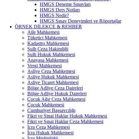
HMGS Deneme Sınavları
HMGS Ders Notları
HMGS Nedir?
HMGS Sınav Deneyimleri ve Röportajlar
ÖRNEK DILEKÇE & REHBER
Aile Mahkemesi
Tüketici Mahkemesi
Kadastro Mahkemesi
Sulh Ceza Hakimliği
Sulh Hukuk Mahkemesi
Anayasa Mahkemesi
Vergi Mahkemesi
Asliye Ceza Mahkemesi
Asliye Hukuk Mahkemesi
Asliye Ticaret Mahkemesi
Bölge Adliye Ceza Daireleri
Bölge Adliye Hukuk Daireleri
Çocuk Ağır Ceza Mahkemesi
Çocuk Mahkemesi
Cumhuriyet Başsavcılığı
Fikri ve Sinai Haklar Hukuk Mahkemesi
Fikri ve Sınai Haklar Ceza Mahkemesi
İcra Ceza Mahkemesi
İcra Hukuk Mahkemesi
İcra Müdürlüğü