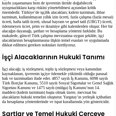
kaybı yaşamaması hem de işverenin ileride doğabilecek
uyuşmazlıklara karşı riskini yönetebilmesi açısından kritik
önemdedir. Türkiye’de işçilik alacakları; kıdem tazminatı, ihbar
tazminatı, kullanılmayan yıllık izin ücreti, fazla çalışma (fazla mesai)
ücreti, hafta tatili ücreti, ulusal bayram ve genel tatil (UBGT) ücreti,
ödenmeyen ücret, prim ve ikramiye gibi kalemlerden oluşur. Her bir
alacağın dayanağı, şartları ve hesaplama yöntemi farklıdır. Bu
makalede, güncel Türk çalışma mevzuatına uygun şekilde, işçi
alacaklarının hesaplanmasına ilişkin temel esasları ve uygulamada
dikkat edilmesi gereken noktaları özetliyoruz.
İşçi Alacaklarının Hukuki Tanımı
İşçi alacağı; iş sözleşmesi, toplu iş sözleşmesi veya kanundan
kaynaklanan, işverenin işçiye ödemekle yükümlü olduğu parasal
hak ve tazminatları ifade eder. 4857 sayılı İş Kanunu, 6098 sayılı
Türk Borçlar Kanunu, 5510 sayılı Sosyal Sigortalar ve Genel Sağlık
Sigortası Kanunu ve 1475 sayılı (mülga) İş Kanunu’nun 14.
maddesi (kıdem tazminatı) başta olmak üzere, mevzuat bu
alacakların hukuki temelini oluşturur. Yargıtay’ın yerleşik içtihatları
da hesaplama yöntemlerinde ve ispat kurallarında yön göstericidir.
Şartlar ve Temel Hukuki Çerçeve