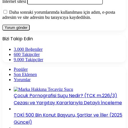
İnternet sitesi
Daha sonraki yorumlarımda kullanılması için adım, e-posta
adresim ve site adresim bu tarayıcıya kaydedilsin.
Bizi Takip Edin
3.000
Beğeniler
600
Takipçiler
9.000
Takipçiler
Popüler
Son Eklenen
Yorumlar
Çocuk Pornografisi Suçu Nedir? (TCK m.226/3)
Cezası ve Yargıtay Kararlarıyla Detaylı İnceleme
TOKİ 500 Bin Konut Başvuru, Şartlar ve İller (2025
Güncel)