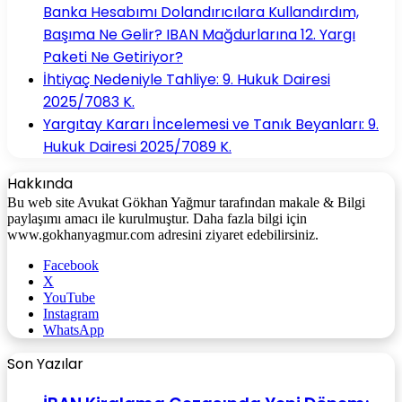
Banka Hesabımı Dolandırıcılara Kullandırdım,
Başıma Ne Gelir? IBAN Mağdurlarına 12. Yargı
Paketi Ne Getiriyor?
İhtiyaç Nedeniyle Tahliye: 9. Hukuk Dairesi
2025/7083 K.
Yargıtay Kararı İncelemesi ve Tanık Beyanları: 9.
Hukuk Dairesi 2025/7089 K.
Hakkında
Bu web site Avukat Gökhan Yağmur tarafından makale & Bilgi
paylaşımı amacı ile kurulmuştur. Daha fazla bilgi için
www.gokhanyagmur.com adresini ziyaret edebilirsiniz.
Facebook
X
YouTube
Instagram
WhatsApp
Son Yazılar