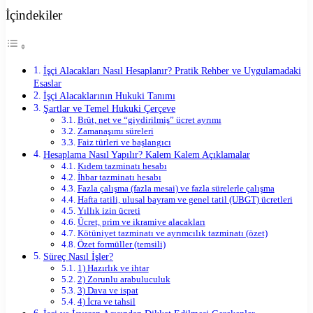
İçindekiler
İşçi Alacakları Nasıl Hesaplanır? Pratik Rehber ve Uygulamadaki
Esaslar
İşçi Alacaklarının Hukuki Tanımı
Şartlar ve Temel Hukuki Çerçeve
Brüt, net ve “giydirilmiş” ücret ayrımı
Zamanaşımı süreleri
Faiz türleri ve başlangıcı
Hesaplama Nasıl Yapılır? Kalem Kalem Açıklamalar
Kıdem tazminatı hesabı
İhbar tazminatı hesabı
Fazla çalışma (fazla mesai) ve fazla sürelerle çalışma
Hafta tatili, ulusal bayram ve genel tatil (UBGT) ücretleri
Yıllık izin ücreti
Ücret, prim ve ikramiye alacakları
Kötüniyet tazminatı ve ayrımcılık tazminatı (özet)
Özet formüller (temsili)
Süreç Nasıl İşler?
1) Hazırlık ve ihtar
2) Zorunlu arabuluculuk
3) Dava ve ispat
4) İcra ve tahsil