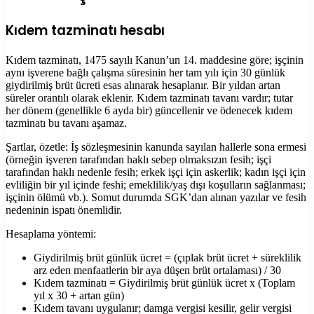
Kıdem tazminatı hesabı
Kıdem tazminatı, 1475 sayılı Kanun’un 14. maddesine göre; işçinin
aynı işverene bağlı çalışma süresinin her tam yılı için 30 günlük
giydirilmiş brüt ücreti esas alınarak hesaplanır. Bir yıldan artan
süreler orantılı olarak eklenir. Kıdem tazminatı tavanı vardır; tutar
her dönem (genellikle 6 ayda bir) güncellenir ve ödenecek kıdem
tazminatı bu tavanı aşamaz.
Şartlar, özetle: İş sözleşmesinin kanunda sayılan hallerle sona ermesi
(örneğin işveren tarafından haklı sebep olmaksızın fesih; işçi
tarafından haklı nedenle fesih; erkek işçi için askerlik; kadın işçi için
evliliğin bir yıl içinde feshi; emeklilik/yaş dışı koşulların sağlanması;
işçinin ölümü vb.). Somut durumda SGK’dan alınan yazılar ve fesih
nedeninin ispatı önemlidir.
Hesaplama yöntemi:
Giydirilmiş brüt günlük ücret = (çıplak brüt ücret + süreklilik
arz eden menfaatlerin bir aya düşen brüt ortalaması) / 30
Kıdem tazminatı = Giydirilmiş brüt günlük ücret x (Toplam
yıl x 30 + artan gün)
Kıdem tavanı uygulanır; damga vergisi kesilir, gelir vergisi