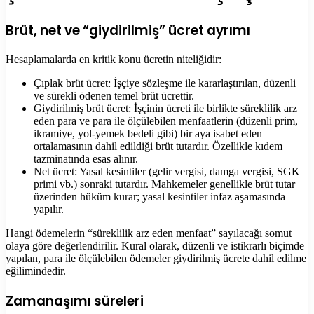
Brüt, net ve “giydirilmiş” ücret ayrımı
Hesaplamalarda en kritik konu ücretin niteliğidir:
Çıplak brüt ücret: İşçiye sözleşme ile kararlaştırılan, düzenli
ve sürekli ödenen temel brüt ücrettir.
Giydirilmiş brüt ücret: İşçinin ücreti ile birlikte süreklilik arz
eden para ve para ile ölçülebilen menfaatlerin (düzenli prim,
ikramiye, yol-yemek bedeli gibi) bir aya isabet eden
ortalamasının dahil edildiği brüt tutardır. Özellikle kıdem
tazminatında esas alınır.
Net ücret: Yasal kesintiler (gelir vergisi, damga vergisi, SGK
primi vb.) sonraki tutardır. Mahkemeler genellikle brüt tutar
üzerinden hüküm kurar; yasal kesintiler infaz aşamasında
yapılır.
Hangi ödemelerin “süreklilik arz eden menfaat” sayılacağı somut
olaya göre değerlendirilir. Kural olarak, düzenli ve istikrarlı biçimde
yapılan, para ile ölçülebilen ödemeler giydirilmiş ücrete dahil edilme
eğilimindedir.
Zamanaşımı süreleri