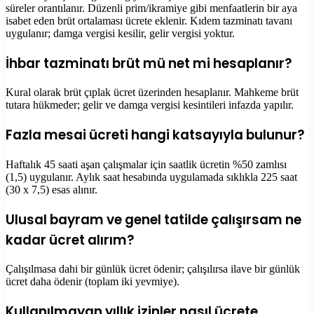
süreler orantılanır. Düzenli prim/ikramiye gibi menfaatlerin bir aya
isabet eden brüt ortalaması ücrete eklenir. Kıdem tazminatı tavanı
uygulanır; damga vergisi kesilir, gelir vergisi yoktur.
İhbar tazminatı brüt mü net mi hesaplanır?
Kural olarak brüt çıplak ücret üzerinden hesaplanır. Mahkeme brüt
tutara hükmeder; gelir ve damga vergisi kesintileri infazda yapılır.
Fazla mesai ücreti hangi katsayıyla bulunur?
Haftalık 45 saati aşan çalışmalar için saatlik ücretin %50 zamlısı
(1,5) uygulanır. Aylık saat hesabında uygulamada sıklıkla 225 saat
(30 x 7,5) esas alınır.
Ulusal bayram ve genel tatilde çalışırsam ne
kadar ücret alırım?
Çalışılmasa dahi bir günlük ücret ödenir; çalışılırsa ilave bir günlük
ücret daha ödenir (toplam iki yevmiye).
Kullanılmayan yıllık izinler nasıl ücrete