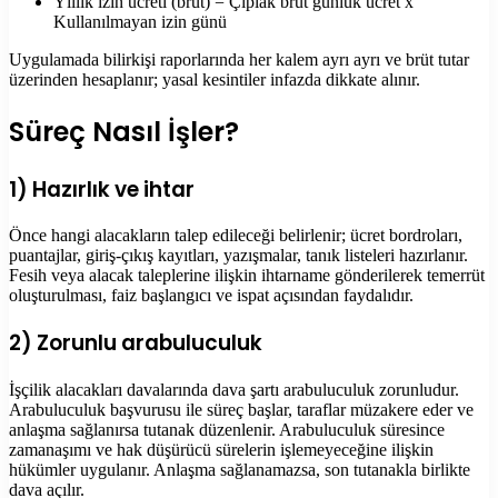
Yıllık izin ücreti (brüt) = Çıplak brüt günlük ücret x
Kullanılmayan izin günü
Uygulamada bilirkişi raporlarında her kalem ayrı ayrı ve brüt tutar
üzerinden hesaplanır; yasal kesintiler infazda dikkate alınır.
Süreç Nasıl İşler?
1) Hazırlık ve ihtar
Önce hangi alacakların talep edileceği belirlenir; ücret bordroları,
puantajlar, giriş-çıkış kayıtları, yazışmalar, tanık listeleri hazırlanır.
Fesih veya alacak taleplerine ilişkin ihtarname gönderilerek temerrüt
oluşturulması, faiz başlangıcı ve ispat açısından faydalıdır.
2) Zorunlu arabuluculuk
İşçilik alacakları davalarında dava şartı arabuluculuk zorunludur.
Arabuluculuk başvurusu ile süreç başlar, taraflar müzakere eder ve
anlaşma sağlanırsa tutanak düzenlenir. Arabuluculuk süresince
zamanaşımı ve hak düşürücü sürelerin işlemeyeceğine ilişkin
hükümler uygulanır. Anlaşma sağlanamazsa, son tutanakla birlikte
dava açılır.