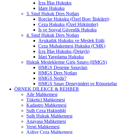
İcra İflas Hukuku
İdare Hukuku
3. Sınıf Hukuk Ders Notları
Borçlar Hukuku (Özel Borç İlişkileri)
Ceza Hukuku (Özel Hükümler)
İş ve Sosyal Güvenlik Hukuku
4. Sınıf Hukuk Ders Notları
Avukatlık Hukuku ve Meslek Etiği
Ceza Muhakemesi Hukuku (CMK)
İcra İflas Hukuku (Detaylı)
İdari Yargılama Hukuku
Hukuk Mesleklerine Giriş Sınavı (HMGS)
HMGS Deneme Sınavları
HMGS Ders Notları
HMGS Nedir?
HMGS Sınav Deneyimleri ve Röportajlar
ÖRNEK DILEKÇE & REHBER
Aile Mahkemesi
Tüketici Mahkemesi
Kadastro Mahkemesi
Sulh Ceza Hakimliği
Sulh Hukuk Mahkemesi
Anayasa Mahkemesi
Vergi Mahkemesi
Asliye Ceza Mahkemesi