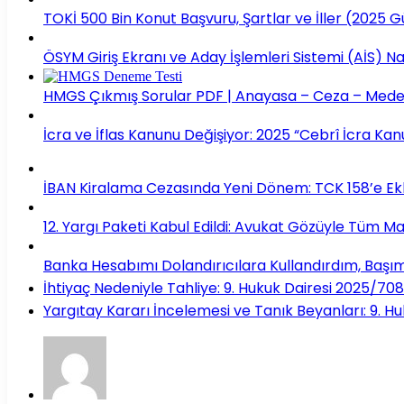
TOKİ 500 Bin Konut Başvuru, Şartlar ve İller (2025 
ÖSYM Giriş Ekranı ve Aday İşlemleri Sistemi (AİS) Nası
HMGS Çıkmış Sorular PDF | Anayasa – Ceza – Mede
İcra ve İflas Kanunu Değişiyor: 2025 “Cebrî İcra Ka
İBAN Kiralama Cezasında Yeni Dönem: TCK 158’e Ekle
12. Yargı Paketi Kabul Edildi: Avukat Gözüyle Tüm M
Banka Hesabımı Dolandırıcılara Kullandırdım, Başım
İhtiyaç Nedeniyle Tahliye: 9. Hukuk Dairesi 2025/708
Yargıtay Kararı İncelemesi ve Tanık Beyanları: 9. H