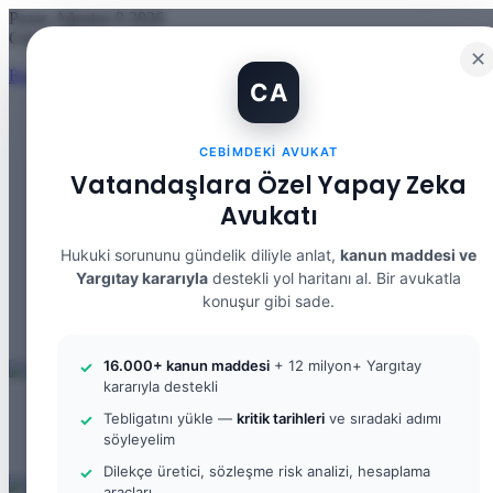
Pazar, Ağustos 9 2026
Güncel Makale
✕
Banka Hesabımı Dolandırıcılara Kullandırdım, Başıma Ne Gelir? IBA
CA
CEBIMDEKI AVUKAT
Facebook
Vatandaşlara Özel Yapay Zeka
X
Avukatı
YouTube
Instagram
WhatsApp
Hukuki sorununu gündelik diliyle anlat,
kanun maddesi ve
Kayıt Ol
Yargıtay kararıyla
destekli yol haritanı al. Bir avukatla
Rastgele Makale
konuşur gibi sade.
Kenar Bölmesi
Arama yap ...
16.000+ kanun maddesi
+ 12 milyon+ Yargıtay
kararıyla destekli
Menü
Tebligatını yükle —
kritik tarihleri
ve sıradaki adımı
Arama yap ...
söyleyelim
Kayıt Ol
Dilekçe üretici, sözleşme risk analizi, hesaplama
araçları