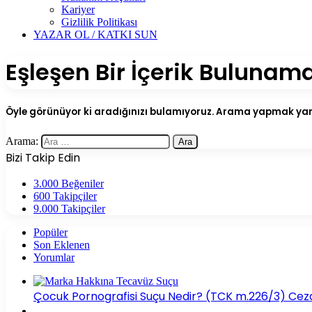
Kariyer
Gizlilik Politikası
YAZAR OL / KATKI SUN
Eşleşen Bir İçerik Bulunam
Öyle görünüyor ki aradığınızı bulamıyoruz. Arama yapmak yard
Arama:
Bizi Takip Edin
3.000
Beğeniler
600
Takipçiler
9.000
Takipçiler
Popüler
Son Eklenen
Yorumlar
Çocuk Pornografisi Suçu Nedir? (TCK m.226/3) Ceza