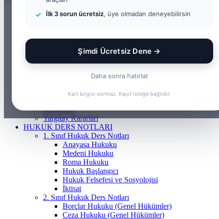
ANASAYFA
İlk 3 sorun ücretsiz
, üye olmadan deneyebilirsin
BILGI BANKASI
Borçlar Hukuku
Ceza Hukuku
Gayrimenkul Hukuku
Şimdi Ücretsiz Dene →
Medeni Hukuku
Tazminat Hukuku
İcra Hukuku
Daha sonra hatırlat
Vergi & İdare Hukuku
Hap Bilgi
Kart bilgisi sormaz. Kayıt isteğe bağlıdır.
Frenchasıng
KOSGEB
Yargıtay Kararları
HUKUK DERS NOTLARI
1. Sınıf Hukuk Ders Notları
Anayasa Hukuku
Medeni Hukuku
Roma Hukuku
Hukuk Başlangıcı
Hukuk Felsefesi ve Sosyolojisi
İktisat
2. Sınıf Hukuk Ders Notları
Borçlar Hukuku (Genel Hükümler)
Ceza Hukuku (Genel Hükümler)