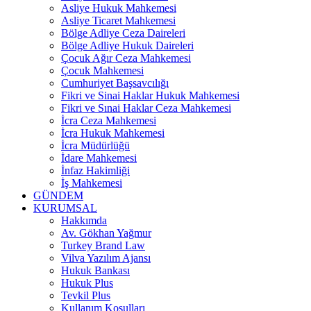
Asliye Hukuk Mahkemesi
Asliye Ticaret Mahkemesi
Bölge Adliye Ceza Daireleri
Bölge Adliye Hukuk Daireleri
Çocuk Ağır Ceza Mahkemesi
Çocuk Mahkemesi
Cumhuriyet Başsavcılığı
Fikri ve Sinai Haklar Hukuk Mahkemesi
Fikri ve Sınai Haklar Ceza Mahkemesi
İcra Ceza Mahkemesi
İcra Hukuk Mahkemesi
İcra Müdürlüğü
İdare Mahkemesi
İnfaz Hakimliği
İş Mahkemesi
GÜNDEM
KURUMSAL
Hakkımda
Av. Gökhan Yağmur
Turkey Brand Law
Vilva Yazılım Ajansı
Hukuk Bankası
Hukuk Plus
Tevkil Plus
Kullanım Koşulları