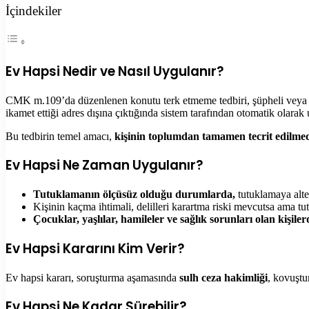
İçindekiler
Ev Hapsi Nedir ve Nasıl Uygulanır?
CMK m.109’da düzenlenen konutu terk etmeme tedbiri, şüpheli veya san
ikamet ettiği adres dışına çıktığında sistem tarafından otomatik olarak 
Bu tedbirin temel amacı,
kişinin toplumdan tamamen tecrit edilmed
Ev Hapsi Ne Zaman Uygulanır?
Tutuklamanın ölçüsüz olduğu durumlarda,
tutuklamaya alter
Kişinin kaçma ihtimali, delilleri karartma riski mevcutsa ama tutu
Çocuklar, yaşlılar, hamileler ve sağlık sorunları olan kişil
Ev Hapsi Kararını Kim Verir?
Ev hapsi kararı, soruşturma aşamasında
sulh ceza hakimliği
, kovuşt
Ev Hapsi Ne Kadar Sürebilir?