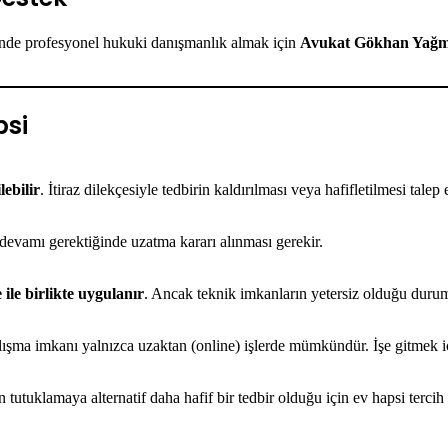
inde profesyonel hukuki danışmanlık almak için
Avukat Gökhan Yağ
psi
lebilir
. İtiraz dilekçesiyle tedbirin kaldırılması veya hafifletilmesi talep e
devamı gerektiğinde uzatma kararı alınması gerekir.
 ile birlikte uygulanır
. Ancak teknik imkanların yetersiz olduğu duruml
lışma imkanı yalnızca uzaktan (online) işlerde mümkündür. İşe gitmek 
n tutuklamaya alternatif daha hafif bir tedbir olduğu için ev hapsi tercih