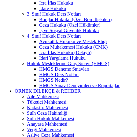
İcra İflas Hukuku
İdare Hukuku
3. Sınıf Hukuk Ders Notları
Borçlar Hukuku (Özel Borç İlişkileri)
Ceza Hukuku (Özel Hükümler)
İş ve Sosyal Güvenlik Hukuku
4. Sınıf Hukuk Ders Notları
Avukatlık Hukuku ve Meslek Etiği
Ceza Muhakemesi Hukuku (CMK)
İcra İflas Hukuku (Detaylı)
İdari Yargılama Hukuku
Hukuk Mesleklerine Giriş Sınavı (HMGS)
HMGS Deneme Sınavları
HMGS Ders Notları
HMGS Nedir?
HMGS Sınav Deneyimleri ve Röportajlar
ÖRNEK DILEKÇE & REHBER
Aile Mahkemesi
Tüketici Mahkemesi
Kadastro Mahkemesi
Sulh Ceza Hakimliği
Sulh Hukuk Mahkemesi
Anayasa Mahkemesi
Vergi Mahkemesi
Asliye Ceza Mahkemesi