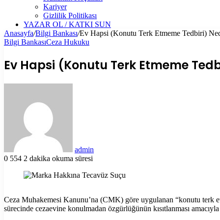
Kariyer
Gizlilik Politikası
YAZAR OL / KATKI SUN
Anasayfa
/
Bilgi Bankası
/
Ev Hapsi (Konutu Terk Etmeme Tedbiri) Ne
Bilgi Bankası
Ceza Hukuku
Ev Hapsi (Konutu Terk Etmeme Tedb
Bir
e-
posta
göndermek
admin
0
554
2 dakika okuma süresi
Facebook
X
LinkedIn
Tumblr
Pinterest
Reddit
VKontakte
Odnoklassniki
Pocket
Yazdır
Ceza Muhakemesi Kanunu’na (CMK) göre uygulanan “konutu terk et
sürecinde cezaevine konulmadan özgürlüğünün kısıtlanması amacıyla