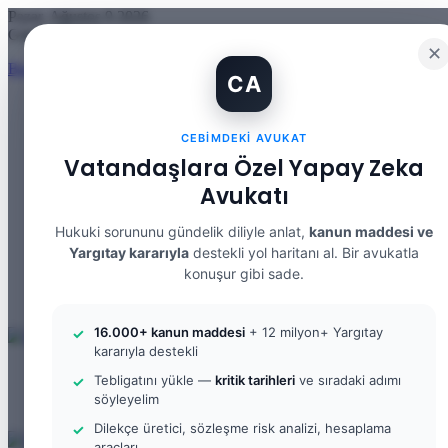
Pazar, Ağustos 9 2026
Güncel Makale
✕
Banka Hesabımı Dolandırıcılara Kullandırdım, Başıma Ne Gelir? IBA
CA
CEBIMDEKI AVUKAT
Facebook
Vatandaşlara Özel Yapay Zeka
X
YouTube
Avukatı
Instagram
WhatsApp
Hukuki sorununu gündelik diliyle anlat,
kanun maddesi ve
Kayıt
Yargıtay kararıyla
destekli yol haritanı al. Bir avukatla
Ol
Rastgele
konuşur gibi sade.
Makale
Kenar
Bölmesi
Arama
yap
16.000+ kanun maddesi
+ 12 milyon+ Yargıtay
...
kararıyla destekli
Menü
Tebligatını yükle —
kritik tarihleri
ve sıradaki adımı
Arama
söyleyelim
yap
Kayıt
...
Ol
Dilekçe üretici, sözleşme risk analizi, hesaplama
araçları