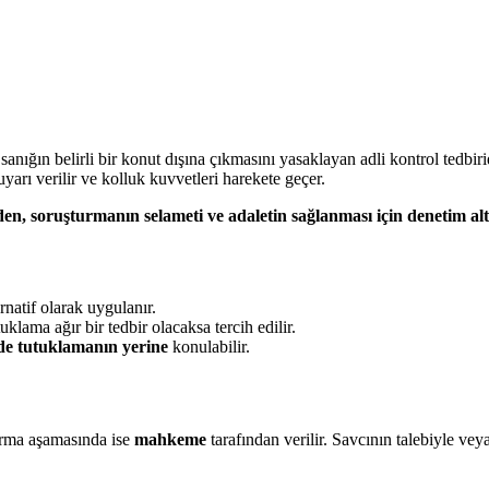
ığın belirli bir konut dışına çıkmasını yasaklayan adli kontrol tedbi
uyarı verilir ve kolluk kuvvetleri harekete geçer.
en, soruşturmanın selameti ve adaletin sağlanması için denetim alt
natif olarak uygulanır.
klama ağır bir tedbir olacaksa tercih edilir.
erde tutuklamanın yerine
konulabilir.
urma aşamasında ise
mahkeme
tarafından verilir. Savcının talebiyle vey