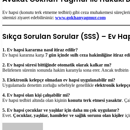
Ev hapsi (konutu terk etmeme tedbiri) gibi ceza muhakemesi süreçler
sitemizi ziyaret edebilirsiniz:
www.gokhanyagmur.com
Sıkça Sorulan Sorular (SSS) – Ev Ha
1. Ev hapsi kararına nasıl itiraz edilir?
Ev hapsi kararına karşı
7 gün içinde sulh ceza hakimliğine itiraz edi
2. Ev hapsi süresi bittiğinde otomatik olarak kalkar mı?
Belirlenen sürenin sonunda hakim kararıyla sona erer. Ancak tedbirin 
3. Elektronik kelepçe olmadan ev hapsi uygulanabilir mi?
Uygulamada denetim zorluğu sebebiyle genellikle
elektronik kelepçe
4. Ev hapsi olan kişi çalışabilir mi?
Ev hapsi tedbiri altında olan kişinin
konutu terk etmesi yasaktır
. Ça
5. Ev hapsi çocuklar ve yaşlılar için daha mı çok uygulanır?
Evet.
Çocuklar, yaşlılar, hamileler ve sağlık sorunu olan kişiler
içi
Bir