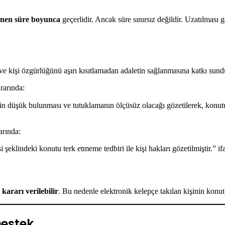
enen süre boyunca
geçerlidir. Ancak süre sınırsız değildir. Uzatılması 
e kişi özgürlüğünü aşırı kısıtlamadan adaletin sağlanmasına katkı sundu
ararında:
linin düşük bulunması ve tutuklamanın ölçüsüz olacağı gözetilerek, konu
arında:
 şeklindeki konutu terk etmeme tedbiri ile kişi hakları gözetilmiştir.” ifa
kararı verilebilir
. Bu nedenle elektronik kelepçe takılan kişinin konut
Destek