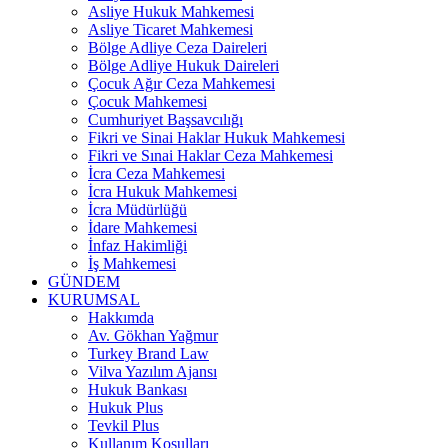
Asliye Hukuk Mahkemesi
Asliye Ticaret Mahkemesi
Bölge Adliye Ceza Daireleri
Bölge Adliye Hukuk Daireleri
Çocuk Ağır Ceza Mahkemesi
Çocuk Mahkemesi
Cumhuriyet Başsavcılığı
Fikri ve Sinai Haklar Hukuk Mahkemesi
Fikri ve Sınai Haklar Ceza Mahkemesi
İcra Ceza Mahkemesi
İcra Hukuk Mahkemesi
İcra Müdürlüğü
İdare Mahkemesi
İnfaz Hakimliği
İş Mahkemesi
GÜNDEM
KURUMSAL
Hakkımda
Av. Gökhan Yağmur
Turkey Brand Law
Vilva Yazılım Ajansı
Hukuk Bankası
Hukuk Plus
Tevkil Plus
Kullanım Koşulları