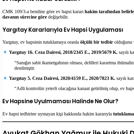
CMK 109/3-a bendine göre ev hapsi kararı
hakim tarafından belirl
davanın sürecine göre
değişebilir.
Yargıtay Kararlarıyla Ev Hapsi Uygulaması
Yargıtay, ev hapsinin tutuklamaya oranla
ölçülü bir tedbir
olduğunu v
Yargıtay 16. Ceza Dairesi, 2018/2345 E., 2019/5679 K.
sayılı k
“Sanığın sabit ikametgahının olması, delilleri karartma ihtima
denilmiştir.
Yargıtay 5. Ceza Dairesi, 2020/4159 E., 2020/7823 K.
sayılı kar
“Adli kontrolün yeterli olacağına kanaat getirilmiş olup, ev hapsi
Ev Hapsine Uyulmaması Halinde Ne Olur?
Ev hapsi tedbirine uymayan kişi hakkında hakim kararıyla
tutuklama 
Avukat Gökhan Yağmur ile Hukuki 