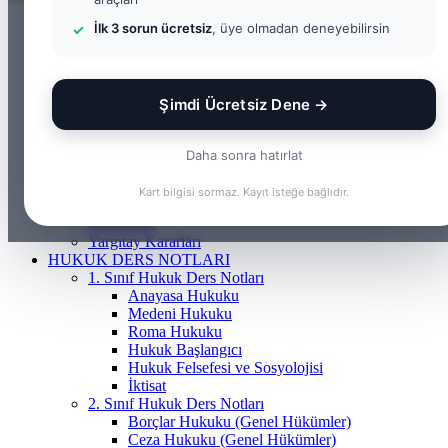
ANASAYFA
İlk 3 sorun ücretsiz
, üye olmadan deneyebilirsin
BILGI BANKASI
Borçlar Hukuku
Ceza Hukuku
Gayrimenkul Hukuku
Şimdi Ücretsiz Dene →
Medeni Hukuku
Tazminat Hukuku
İcra Hukuku
Daha sonra hatırlat
Vergi & İdare Hukuku
Hap Bilgi
Kart bilgisi sormaz. Kayıt isteğe bağlıdır.
Frenchasıng
KOSGEB
Yargıtay Kararları
HUKUK DERS NOTLARI
1. Sınıf Hukuk Ders Notları
Anayasa Hukuku
Medeni Hukuku
Roma Hukuku
Hukuk Başlangıcı
Hukuk Felsefesi ve Sosyolojisi
İktisat
2. Sınıf Hukuk Ders Notları
Borçlar Hukuku (Genel Hükümler)
Ceza Hukuku (Genel Hükümler)