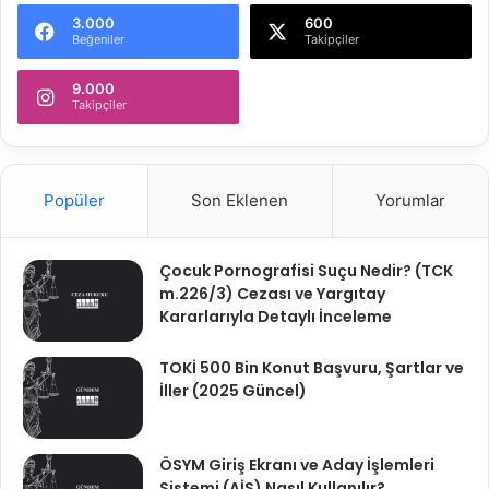
3.000
600
Beğeniler
Takipçiler
9.000
Takipçiler
Popüler
Son Eklenen
Yorumlar
Çocuk Pornografisi Suçu Nedir? (TCK
m.226/3) Cezası ve Yargıtay
Kararlarıyla Detaylı İnceleme
TOKİ 500 Bin Konut Başvuru, Şartlar ve
İller (2025 Güncel)
ÖSYM Giriş Ekranı ve Aday İşlemleri
Sistemi (AİS) Nasıl Kullanılır?