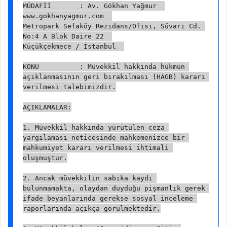
MÜDAFİİ       : Av. Gökhan Yağmur  
www.gokhanyagmur.com  
Metropark Sefaköy Rezidans/Ofisi, Süvari Cd. 
No:4 A Blok Daire 22  
Küçükçekmece / İstanbul  
KONU          : Müvekkil hakkında hükmün 
açıklanmasının geri bırakılması (HAGB) kararı 
verilmesi talebimizdir.
AÇIKLAMALAR:
1. Müvekkil hakkında yürütülen ceza 
yargılaması neticesinde mahkemenizce bir 
mahkumiyet kararı verilmesi ihtimali 
oluşmuştur.
2. Ancak müvekkilin sabıka kaydı 
bulunmamakta, olaydan duyduğu pişmanlık gerek 
ifade beyanlarında gerekse sosyal inceleme 
raporlarında açıkça görülmektedir.