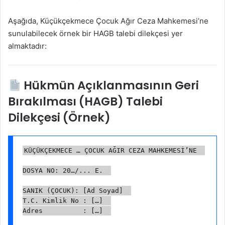
Aşağıda, Küçükçekmece Çocuk Ağır Ceza Mahkemesi’ne
sunulabilecek örnek bir HAGB talebi dilekçesi yer
almaktadır:
Hükmün Açıklanmasının Geri
Bırakılması (HAGB) Talebi
Dilekçesi (Örnek)
KÜÇÜKÇEKMECE … ÇOCUK AĞIR CEZA MAHKEMESİ’NE  
DOSYA NO: 20…/... E.  
SANIK (ÇOCUK): [Ad Soyad]  
T.C. Kimlik No : […]  
Adres          : […]  