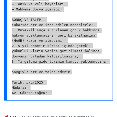
– Tanık ve veli beyanları  
– Mahkeme dosya içeriği  
SONUÇ VE TALEP:  
Yukarıda arz ve izah edilen nedenlerle;  
1. Müvekkil suça sürüklenen çocuk hakkında 
hükmün açıklanmasının geri bırakılmasına 
(HAGB) karar verilmesini,  
2. 5 yıl denetim süresi içinde gerekli 
yükümlülüklerin yerine getirilmesi halinde 
dosyanın ortadan kaldırılmasını,  
3. Yargılama giderlerinin kamuya yüklenmesini  
saygıyla arz ve talep ederim.
Tarih: …/…/2025  
Müdafii  
Av. Gökhan Yağmur  