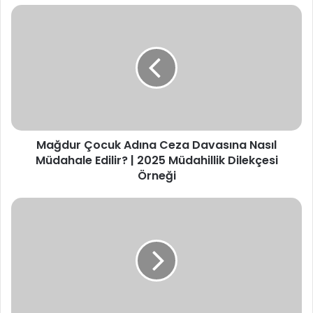
Mağdur
Çocuk
Adına
Ceza
Davasına
Nasıl
Müdahale
Edilir?
|
Mağdur Çocuk Adına Ceza Davasına Nasıl
2025
Müdahillik
Müdahale Edilir? | 2025 Müdahillik Dilekçesi
Dilekçesi
Örneği
Örneği
Çocuk
Yargılamalarında
Duruşmaya
Katılamama
Durumunda
Ne
Yapılır?
|