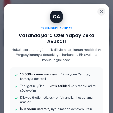
İhtiyaç Nedeniyle Tahliye: 9. Hukuk Dairesi 2025/7083 K.
✕
CA
Kayıt Ol
Arama 
M
CEBIMDEKI AVUKAT
Vatandaşlara Özel Yapay Zeka
Avukatı
Hukuki sorununu gündelik diliyle anlat,
kanun maddesi ve
Yargıtay kararıyla
destekli yol haritanı al. Bir avukatla
Anasayfa
/
Tüm Yazılar
konuşur gibi sade.
Tüm Yazılar
Çocuk Ağır Ceza Mahkemesi
16.000+ kanun maddesi
+ 12 milyon+ Yargıtay
Örnek Dilekçe & Rehber
kararıyla destekli
Tebligatını yükle —
kritik tarihleri
ve sıradaki adımı
HAGB (Hükmün
söyleyelim
Açıklanmasının Geri
Dilekçe üretici, sözleşme risk analizi, hesaplama
araçları
Bırakılması) Nedir ve Nasıl
İlk 3 sorun ücretsiz
, üye olmadan deneyebilirsin