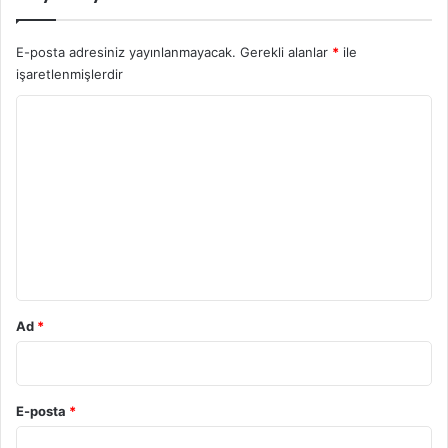
E-posta adresiniz yayınlanmayacak.
Gerekli alanlar
*
ile
işaretlenmişlerdir
Y
o
r
u
m
*
Ad
*
E-posta
*