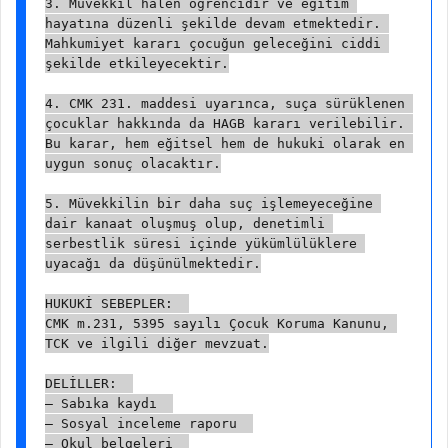
3. Müvekkil halen öğrencidir ve eğitim 
hayatına düzenli şekilde devam etmektedir. 
Mahkumiyet kararı çocuğun geleceğini ciddi 
şekilde etkileyecektir.
4. CMK 231. maddesi uyarınca, suça sürüklenen 
çocuklar hakkında da HAGB kararı verilebilir. 
Bu karar, hem eğitsel hem de hukuki olarak en 
uygun sonuç olacaktır.
5. Müvekkilin bir daha suç işlemeyeceğine 
dair kanaat oluşmuş olup, denetimli 
serbestlik süresi içinde yükümlülüklere 
uyacağı da düşünülmektedir.
HUKUKİ SEBEPLER:  
CMK m.231, 5395 sayılı Çocuk Koruma Kanunu, 
TCK ve ilgili diğer mevzuat.
DELİLLER:  
– Sabıka kaydı  
– Sosyal inceleme raporu  
– Okul belgeleri  