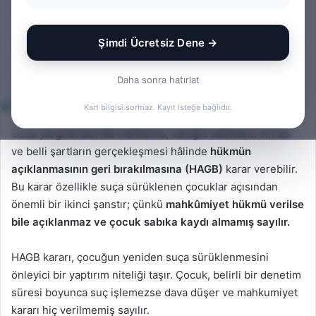
Talep Edilir? | 2025 Dilekçe
Örneği (Çocuk Yargılaması)
Şimdi Ücretsiz Dene →
Bir
admin
0
436
1 dakika okuma süresi
Daha sonra hatırlat
e-
Kart bilgisi sormaz. Kayıt isteğe bağlıdır.
posta
göndermek
Ceza yargılamasında mahkeme, sanığın sabıkasız olması
ve belli şartların gerçekleşmesi hâlinde
hükmün
açıklanmasının geri bırakılmasına (HAGB)
karar verebilir.
Bu karar özellikle suça sürüklenen çocuklar açısından
önemli bir ikinci şanstır; çünkü
mahkûmiyet hükmü verilse
bile açıklanmaz ve çocuk sabıka kaydı almamış sayılır.
HAGB kararı, çocuğun yeniden suça sürüklenmesini
önleyici bir yaptırım niteliği taşır. Çocuk, belirli bir denetim
süresi boyunca suç işlemezse dava düşer ve mahkumiyet
kararı hiç verilmemiş sayılır.