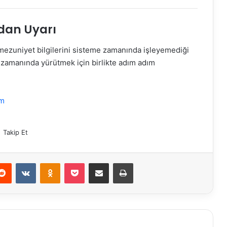
dan Uyarı
mezuniyet bilgilerini sisteme zamanında işleyemediği
 zamanında yürütmek için birlikte adım adım
om
Takip Et
erest
Reddit
VKontakte
Odnoklassniki
Pocket
E-Posta ile paylaş
Yazdır