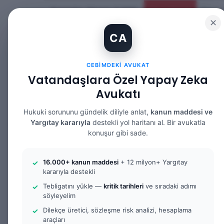
Perşembe, Ağustos 6 2026
Güncel Makale
✕
CA
CEBIMDEKI AVUKAT
Vatandaşlara Özel Yapay Zeka
Avukatı
ANASAYFA
BILGI BANKASI
HUKUK DE
Hukuki sorununu gündelik diliyle anlat,
kanun maddesi ve
Yargıtay kararıyla
destekli yol haritanı al. Bir avukatla
konuşur gibi sade.
Anasayfa
/
Tüm Yazılar
/
DGS ile Hukuk Fakültesi M
16.000+ kanun maddesi
+ 12 milyon+ Yargıtay
kararıyla destekli
Tüm Yazılar
Hukuk Mesleklerine Giriş Sınavı (
Tebligatını yükle —
kritik tarihleri
ve sıradaki adımı
söyleyelim
DGS ile Hukuk F
Dilekçe üretici, sözleşme risk analizi, hesaplama
araçları