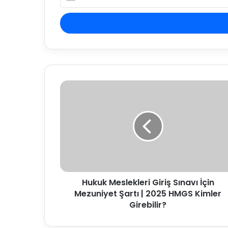
Posta
adresinizi
giriniz
Hukuk
Meslekleri
Giriş
Sınavı
İçin
Mezuniyet
Şartı
|
2025
Hukuk Meslekleri Giriş Sınavı İçin
HMGS
Kimler
Mezuniyet Şartı | 2025 HMGS Kimler
Girebilir?
Girebilir?