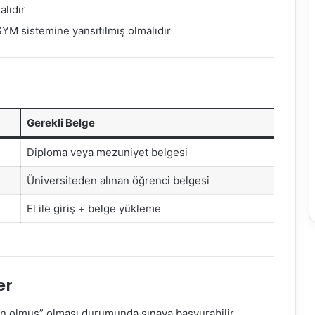
lıdır
M sistemine yansıtılmış olmalıdır
Gerekli Belge
Diploma veya mezuniyet belgesi
Üniversiteden alınan öğrenci belgesi
El ile giriş + belge yükleme
er
un olmuş” olması durumunda sınava başvurabilir