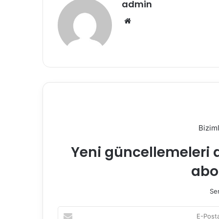
admin
Web
sitesi
Bizim
Yeni güncellemeleri 
abo
Sen
E-