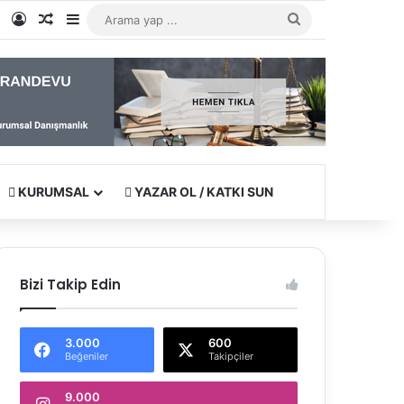
e
tagram
WhatsApp
Kayıt Ol
Rastgele Makale
Kenar Bölmesi
Arama
yap
...
KURUMSAL
YAZAR OL / KATKI SUN
Bizi Takip Edin
3.000
600
Beğeniler
Takipçiler
9.000