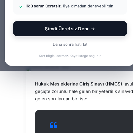
HMGS’ye Girebili
İlk 3 sorun ücretsiz
, üye olmadan deneyebilirsin
Güncel Durum
Şimdi Ücretsiz Dene →
Bir
admin
Daha sonra hatırlat
e-
Facebook
X
LinkedIn
Tumblr
posta
Kart bilgisi sormaz. Kayıt isteğe bağlıdır.
göndermek
Hukuk Mesleklerine Giriş Sınavı (HMGS)
, avu
geçişte zorunlu hale gelen bir yeterlilik sınav
gelen sorulardan biri ise: