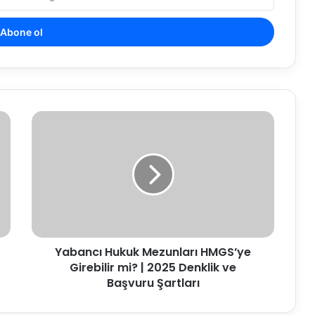
Yabancı
Hukuk
Mezunları
HMGS’ye
Girebilir
mi?
|
2025
Denklik
Yabancı Hukuk Mezunları HMGS’ye
ve
Başvuru
Girebilir mi? | 2025 Denklik ve
Şartları
Başvuru Şartları