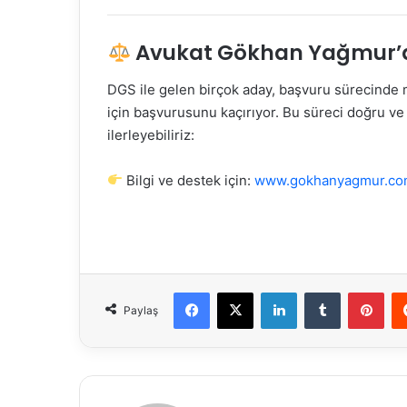
Avukat Gökhan Yağmur’
DGS ile gelen birçok aday, başvuru sürecinde 
için başvurusunu kaçırıyor. Bu süreci doğru ve
ilerleyebiliriz:
Bilgi ve destek için:
www.gokhanyagmur.c
Facebook
X
LinkedIn
Tumblr
Pint
Paylaş