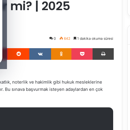
r mi? | 2025
0
642
1 dakika okuma süresi
Pinterest
Reddit
VKontakte
Odnoklassniki
Pocket
Yazdır
katlık, noterlik ve hakimlik gibi hukuk mesleklerine
ıdır. Bu sınava başvurmak isteyen adaylardan en çok