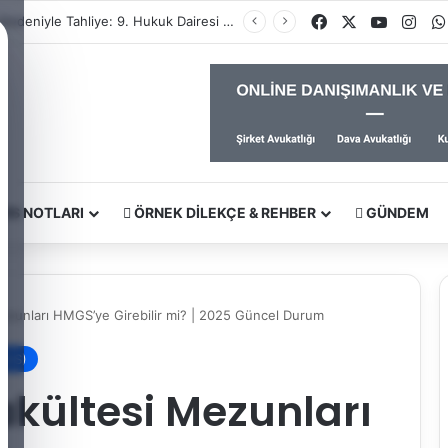
Facebook
X
YouTub
Ins
İhtiyaç Nedeniyle Tahliye: 9. Hukuk Dairesi 2025/7083 K.
RS NOTLARI
ÖRNEK DILEKÇE & REHBER
GÜNDEM
ezunları HMGS’ye Girebilir mi? | 2025 Güncel Durum
HMGS)
akültesi Mezunları