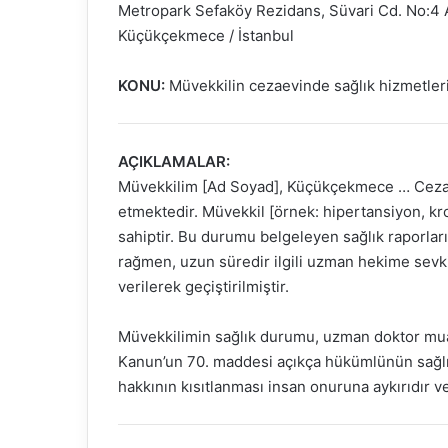
Metropark Sefaköy Rezidans, Süvari Cd. No:4 
Küçükçekmece / İstanbul
KONU:
Müvekkilin cezaevinde sağlık hizmetleri
AÇIKLAMALAR:
Müvekkilim [Ad Soyad], Küçükçekmece … Ceza 
etmektedir. Müvekkil [örnek: hipertansiyon, kron
sahiptir. Bu durumu belgeleyen sağlık raporla
rağmen, uzun süredir ilgili uzman hekime sevki
verilerek geçiştirilmiştir.
Müvekkilimin sağlık durumu, uzman doktor muaye
Kanun’un 70. maddesi açıkça hükümlünün sağlık
hakkının kısıtlanması insan onuruna aykırıdır ve 