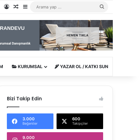
e
tagram
WhatsApp
Kayıt Ol
Rastgele Makale
Kenar Bölmesi
Arama
yap
...
M
KURUMSAL
YAZAR OL / KATKI SUN
Bizi Takip Edin
3.000
600
Beğeniler
Takipçiler
9.000