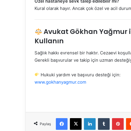
Özel hastaneye sevk talep edilebilir mi?
Kural olarak hayır. Ancak çok özel ve acil durum
Avukat Gökhan Yağmur il
Kullanın
Sağlık hakkı evrensel bir haktır. Cezaevi koşul
Gerekli başvurular ve takip için uzman desteğiy
Hukuki yardım ve başvuru desteği için:
www.gokhanyagmur.com
Facebook
X
LinkedIn
Tumblr
Pint
Paylaş