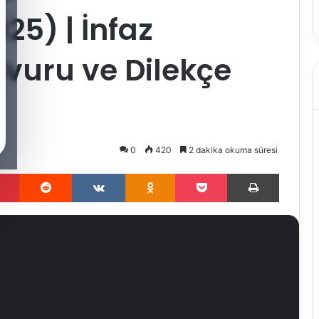
025) | İnfaz
vuru ve Dilekçe
0
420
2 dakika okuma süresi
Pinterest
Reddit
VKontakte
Odnoklassniki
Pocket
Yazdır