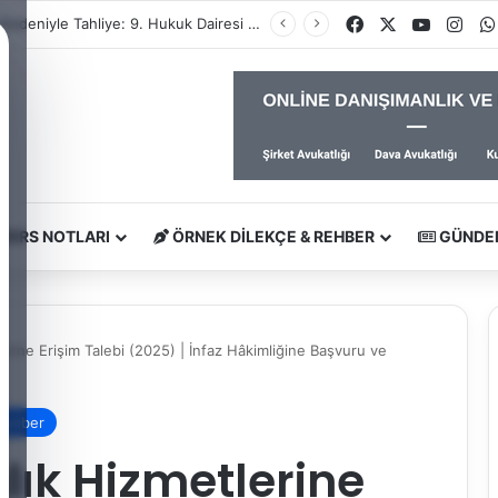
Facebook
X
YouTub
Ins
Yargıtay Kararı İncelemesi ve Tanık Beyanları: 9. Hukuk Dairesi 2025/7089 K.
DERS NOTLARI
ÖRNEK DILEKÇE & REHBER
GÜNDE
rine Erişim Talebi (2025) | İnfaz Hâkimliğine Başvuru ve
Rehber
ık Hizmetlerine