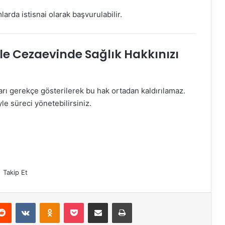
larda istisnai olarak başvurulabilir.
e Cezaevinde Sağlık Hakkınızı
ları gerekçe gösterilerek bu hak ortadan kaldırılamaz.
le süreci yönetebilirsiniz.
Takip Et
erest
Reddit
VKontakte
Odnoklassniki
Pocket
E-Posta ile paylaş
Yazdır