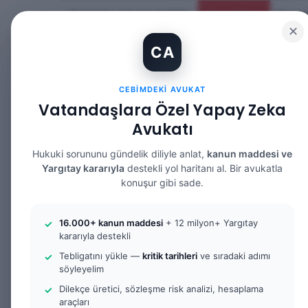
Perşembe, Ağustos 6 2026
Güncel Makale
✕
CA
CEBIMDEKI AVUKAT
Vatandaşlara Özel Yapay Zeka
Avukatı
ANASAYFA
BILGI BANKASI
HUKUK 
Hukuki sorununu gündelik diliyle anlat,
kanun maddesi ve
Yargıtay kararıyla
destekli yol haritanı al. Bir avukatla
konuşur gibi sade.
Anasayfa
/
Tüm Yazılar
/
Cezaevinde Sağlık Hizmetle
16.000+ kanun maddesi
+ 12 milyon+ Yargıtay
Dilekçe Örneği
kararıyla destekli
Tebligatını yükle —
kritik tarihleri
ve sıradaki adımı
Tüm Yazılar
İnfaz Hakimliği
Örnek Dilekçe & 
söyleyelim
Cezaevinde Sağl
Dilekçe üretici, sözleşme risk analizi, hesaplama
araçları