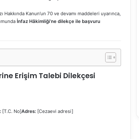
fazı Hakkında Kanun’un 70 ve devamı maddeleri uyarınca,
urumunda
İnfaz Hâkimliği’ne dilekçe ile başvuru
ine Erişim Talebi Dilekçesi
:
[T.C. No]
Adres:
[Cezaevi adresi]