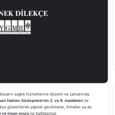
kluların sağlık hizmetlerine düzenli ve zamanında
an Hakları Sözleşmesi’nin 3. ve 8. maddeleri
ile
ekçe gösterilerek yapılan gecikmeler, ihmaller ya da
 ve insan onuru
ile bağdaşmaz.