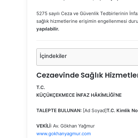
5275 sayılı Ceza ve Güvenlik Tedbirlerinin İn
sağlık hizmetlerine erişimin engellenmesi d
yapılabilir.
İçindekiler
Cezaevinde Sağlık Hizmetler
T.C.
KÜÇÜKÇEKMECE İNFAZ HÂKİMLİĞİ’NE
TALEPTE BULUNAN:
[Ad Soyad]
T.C. Kimlik No
VEKİLİ:
Av. Gökhan Yağmur
www.gokhanyagmur.com