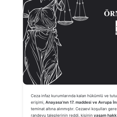
Ceza infaz kurumlarında kalan hükümlü ve tutu
erişimi,
Anayasa’nın 17. maddesi ve Avrupa İns
teminat altına alınmıştır. Cezaevi koşulları ger
randevu taleplerinin reddi, kişinin
yaşam hakkı