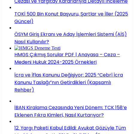
Cezası ve Yargıtay Kararlarıyla Detaylı İnceleme
TOKİ 500 Bin Konut Başvuru, Şartlar ve İller (2025
Güncel)
ÖSYM Giriş Ekranı ve Aday İşlemleri Sistemi (AİS)
Nasıl Kullanılır?
HMGS Çıkmış Sorular PDF | Anayasa – Ceza –
Medeni Hukuk 2024-2025 Örnekleri
İcra ve İflas Kanunu Değişiyor: 2025 “Cebrî İcra
Kanunu Taslağı”nın Getirdikleri (Kapsamlı
Rehber)
İBAN Kiralama Cezasında Yeni Dönem: TCK 158’e
Eklenen Fıkra Kimleri, Nasıl Kurtarıyor?
12. Yargı Paketi Kabul Edildi: Avukat Gözüyle Tüm