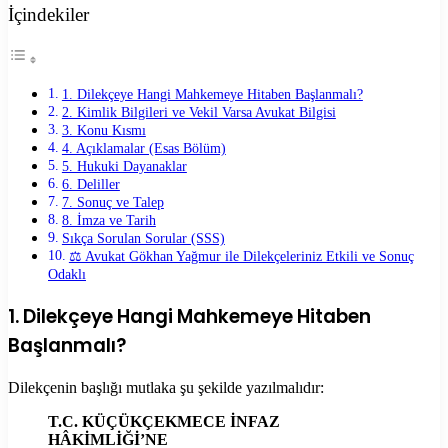
İçindekiler
1. Dilekçeye Hangi Mahkemeye Hitaben Başlanmalı?
2. Kimlik Bilgileri ve Vekil Varsa Avukat Bilgisi
3. Konu Kısmı
4. Açıklamalar (Esas Bölüm)
5. Hukuki Dayanaklar
6. Deliller
7. Sonuç ve Talep
8. İmza ve Tarih
Sıkça Sorulan Sorular (SSS)
⚖️ Avukat Gökhan Yağmur ile Dilekçeleriniz Etkili ve Sonuç
Odaklı
1. Dilekçeye Hangi Mahkemeye Hitaben
Başlanmalı?
Dilekçenin başlığı mutlaka şu şekilde yazılmalıdır:
T.C. KÜÇÜKÇEKMECE İNFAZ
HÂKİMLİĞİ’NE