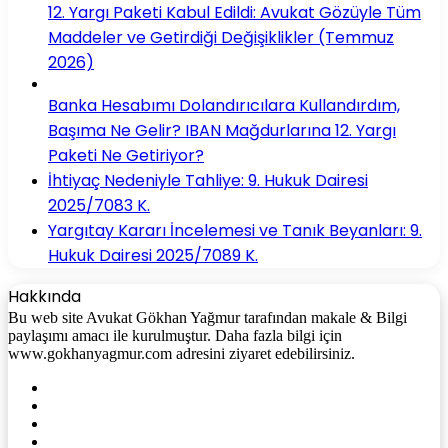
12. Yargı Paketi Kabul Edildi: Avukat Gözüyle Tüm
Maddeler ve Getirdiği Değişiklikler (Temmuz
2026)
Banka Hesabımı Dolandırıcılara Kullandırdım,
Başıma Ne Gelir? IBAN Mağdurlarına 12. Yargı
Paketi Ne Getiriyor?
İhtiyaç Nedeniyle Tahliye: 9. Hukuk Dairesi
2025/7083 K.
Yargıtay Kararı İncelemesi ve Tanık Beyanları: 9.
Hukuk Dairesi 2025/7089 K.
Hakkında
Bu web site Avukat Gökhan Yağmur tarafından makale & Bilgi
paylaşımı amacı ile kurulmuştur. Daha fazla bilgi için
www.gokhanyagmur.com adresini ziyaret edebilirsiniz.
Facebook
X
YouTube
Instagram