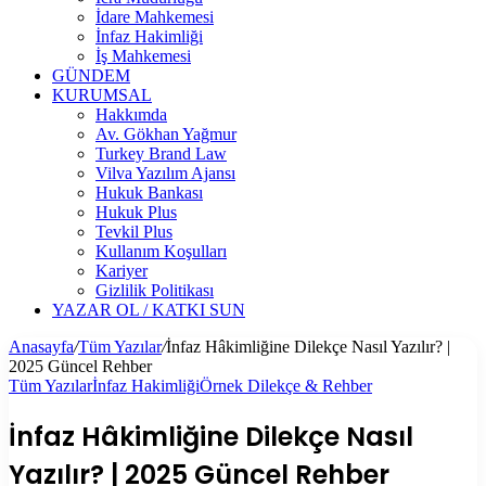
İdare Mahkemesi
İnfaz Hakimliği
İş Mahkemesi
GÜNDEM
KURUMSAL
Hakkımda
Av. Gökhan Yağmur
Turkey Brand Law
Vilva Yazılım Ajansı
Hukuk Bankası
Hukuk Plus
Tevkil Plus
Kullanım Koşulları
Kariyer
Gizlilik Politikası
YAZAR OL / KATKI SUN
Anasayfa
/
Tüm Yazılar
/
İnfaz Hâkimliğine Dilekçe Nasıl Yazılır? |
2025 Güncel Rehber
Tüm Yazılar
İnfaz Hakimliği
Örnek Dilekçe & Rehber
İnfaz Hâkimliğine Dilekçe Nasıl
Yazılır? | 2025 Güncel Rehber