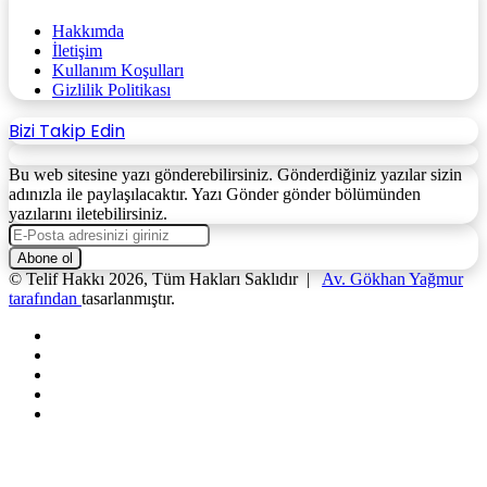
Hakkımda
İletişim
Kullanım Koşulları
Gizlilik Politikası
Bizi Takip Edin
Bu web sitesine yazı gönderebilirsiniz. Gönderdiğiniz yazılar sizin
adınızla ile paylaşılacaktır. Yazı Gönder gönder bölümünden
yazılarını iletebilirsiniz.
E-
Posta
adresinizi
© Telif Hakkı 2026, Tüm Hakları Saklıdır |
Av. Gökhan Yağmur
giriniz
tarafından
tasarlanmıştır.
Facebook
X
YouTube
Instagram
WhatsApp
Facebook
X
WhatsApp
Telegram
Başa
dön