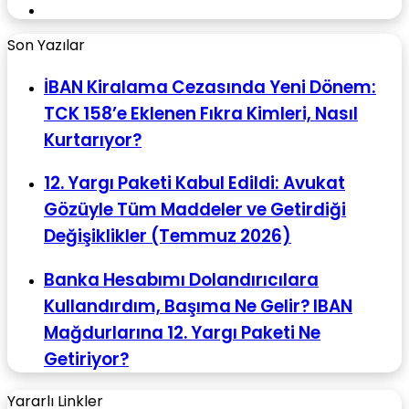
WhatsApp
Son Yazılar
İBAN Kiralama Cezasında Yeni Dönem:
TCK 158’e Eklenen Fıkra Kimleri, Nasıl
Kurtarıyor?
12. Yargı Paketi Kabul Edildi: Avukat
Gözüyle Tüm Maddeler ve Getirdiği
Değişiklikler (Temmuz 2026)
Banka Hesabımı Dolandırıcılara
Kullandırdım, Başıma Ne Gelir? IBAN
Mağdurlarına 12. Yargı Paketi Ne
Getiriyor?
Yararlı Linkler