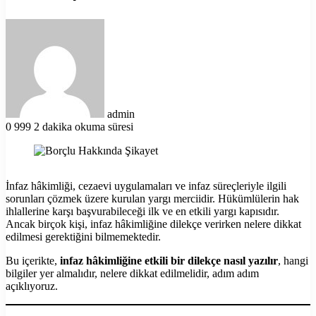
Bir
e-
posta
göndermek
admin
0
999
2 dakika okuma süresi
İnfaz hâkimliği, cezaevi uygulamaları ve infaz süreçleriyle ilgili
sorunları çözmek üzere kurulan yargı merciidir. Hükümlülerin hak
ihlallerine karşı başvurabileceği ilk ve en etkili yargı kapısıdır.
Ancak birçok kişi, infaz hâkimliğine dilekçe verirken nelere dikkat
edilmesi gerektiğini bilmemektedir.
Bu içerikte,
infaz hâkimliğine etkili bir dilekçe nasıl yazılır
, hangi
bilgiler yer almalıdır, nelere dikkat edilmelidir, adım adım
açıklıyoruz.