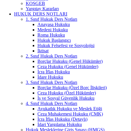
KOSGEB
Yargıtay Kararları
HUKUK DERS NOTLARI
1. Sınıf Hukuk Ders Notları
Anayasa Hukuku
Medeni Hukuku
Roma Hukuku
Hukuk Başlangıcı
Hukuk Felsefesi ve Sosyolojisi
İktisat
2. Sınıf Hukuk Ders Notları
Borçlar Hukuku (Genel Hükümler)
Ceza Hukuku (Genel Hükümler)
İcra İflas Hukuku
İdare Hukuku
3. Sınıf Hukuk Ders Notları
Borçlar Hukuku (Özel Borç İlişkileri)
Ceza Hukuku (Özel Hükümler)
İş ve Sosyal Güvenlik Hukuku
4. Sınıf Hukuk Ders Notları
Avukatlık Hukuku ve Meslek Etiği
Ceza Muhakemesi Hukuku (CMK)
İcra İflas Hukuku (Detaylı)
İdari Yargılama Hukuku
Hukuk Mesleklerine Giriş Sınavı (HMGS)