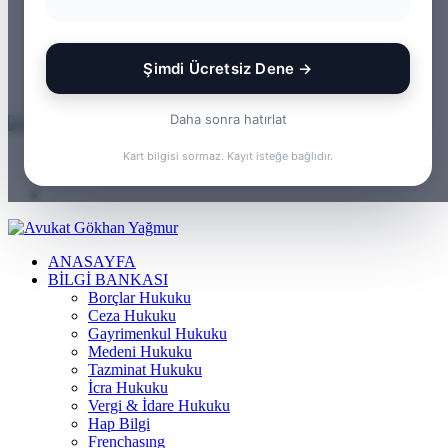
WhatsApp
Kayıt
Ol
Rastgele
Makale
Kenar
Şimdi Ücretsiz Dene →
Bölmesi
Arama
yap
Daha sonra hatırlat
...
Menü
Kart bilgisi sormaz. Kayıt isteğe bağlıdır.
Arama
yap
Kayıt
...
Ol
ANASAYFA
BILGI BANKASI
Borçlar Hukuku
Ceza Hukuku
Gayrimenkul Hukuku
Medeni Hukuku
Tazminat Hukuku
İcra Hukuku
Vergi & İdare Hukuku
Hap Bilgi
Frenchasıng