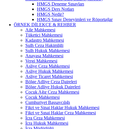
HMGS Deneme Sınavları
HMGS Ders Notları
HMGS Nedir?
HMGS Sınav Deneyimleri ve Röportajlar
ÖRNEK DILEKÇE & REHBER
Aile Mahkemesi
Tüketici Mahkemesi
Kadastro Mahkemesi
Sulh Ceza Hakimliği
Sulh Hukuk Mahkemesi
Anayasa Mahkemesi
Vergi Mahkemesi
Asliye Ceza Mahkemesi
Asliye Hukuk Mahkemesi
Asliye Ticaret Mahkemesi
Bölge Adliye Ceza Daireleri
Bölge Adliye Hukuk Daireleri
Çocuk Ağır Ceza Mahkemesi
Çocuk Mahkemesi
Cumhuriyet Başsavcılığı
Fikri ve Sinai Haklar Hukuk Mahkemesi
Fikri ve Sınai Haklar Ceza Mahkemesi
İcra Ceza Mahkemesi
İcra Hukuk Mahkemesi
İcra Müdürlüğü