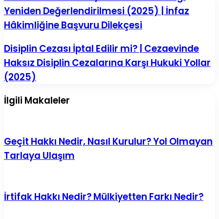
Sürecinin
Yeniden Değerlendirilmesi (2025) | İnfaz
AYM/AİHM
Kararı
Hâkimliğine Başvuru Dilekçesi
Gereği
Yeniden
Disiplin
Disiplin Cezası İptal Edilir mi? | Cezaevinde
Değerlendirilmesi
Cezası
(2025)
Haksız Disiplin Cezalarına Karşı Hukuki Yollar
İptal
|
Edilir
İnfaz
(2025)
mi?
Hâkimliğine
|
Başvuru
İlgili Makaleler
Cezaevinde
Dilekçesi
Haksız
Disiplin
Cezalarına
Karşı
Geçit Hakkı Nedir, Nasıl Kurulur? Yol Olmayan
Hukuki
Yollar
Tarlaya Ulaşım
(2025)
İrtifak Hakkı Nedir? Mülkiyetten Farkı Nedir?