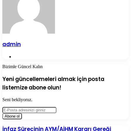
admin
Web
sitesi
Bizimle Güncel Kalın
Yeni güncellemeleri almak için posta
listemize abone olun!
Seni bekliyoruz.
E-
Posta
adresinizi
giriniz
İnfaz
İnfaz Sürecinin AYM/AİHM Kararı Gereği