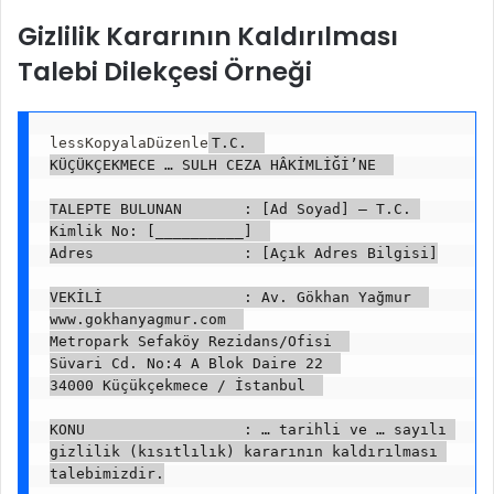
Gizlilik Kararının Kaldırılması
Talebi Dilekçesi Örneği
lessKopyalaDüzenle
T.C.  

KÜÇÜKÇEKMECE … SULH CEZA HÂKİMLİĞİ’NE  

TALEPTE BULUNAN       : [Ad Soyad] – T.C. 
Kimlik No: [__________]  

Adres                 : [Açık Adres Bilgisi]

VEKİLİ                : Av. Gökhan Yağmur  

www.gokhanyagmur.com  

Metropark Sefaköy Rezidans/Ofisi  

Süvari Cd. No:4 A Blok Daire 22  

34000 Küçükçekmece / İstanbul  

KONU                  : … tarihli ve … sayılı 
gizlilik (kısıtlılık) kararının kaldırılması 
talebimizdir.
