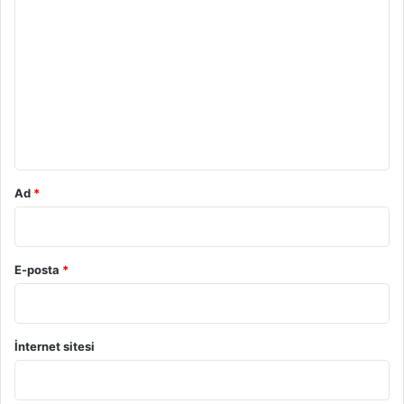
o
r
u
m
*
Ad
*
E-posta
*
İnternet sitesi