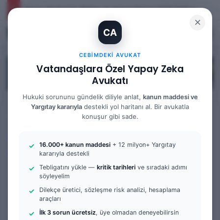
İhtiyaç Nedeniyle Tahliye: 9. Hukuk Dairesi 2025/7083 K.
✕
CA
Kayıt Ol
Arama 
M
CEBIMDEKI AVUKAT
Vatandaşlara Özel Yapay Zeka
Avukatı
Hukuki sorununu gündelik diliyle anlat,
kanun maddesi ve
Yargıtay kararıyla
destekli yol haritanı al. Bir avukatla
Anasayfa
/
Örnek Dilekçe & Rehber
konuşur gibi sade.
Örnek Dilekçe & Rehber
Sulh Ceza Hakimliği
16.000+ kanun maddesi
+ 12 milyon+ Yargıtay
Tüm Yazılar
kararıyla destekli
Tebligatını yükle —
kritik tarihleri
ve sıradaki adımı
Gizlilik Kararının
söyleyelim
Kaldırılması Talebi | 2025
Dilekçe üretici, sözleşme risk analizi, hesaplama
araçları
Güncel Dilekçe ve Hukuki
İlk 3 sorun ücretsiz
, üye olmadan deneyebilirsin