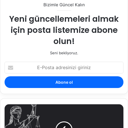
Bizimle Güncel Kalın
Yeni güncellemeleri almak
için posta listemize abone
olun!
Seni bekliyoruz.
E-
Posta
adresinizi
giriniz
Dijital
Materyal
İncelemesine
İtiraz