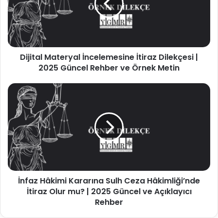
Dilekçesi
|
2025
Güncel
Rehber
Dijital Materyal İncelemesine İtiraz Dilekçesi |
ve
Örnek
2025 Güncel Rehber ve Örnek Metin
Metin
İnfaz
Hâkimi
Kararına
Sulh
Ceza
Hâkimliği’nde
İtiraz
Olur
mu?
İnfaz Hâkimi Kararına Sulh Ceza Hâkimliği’nde
|
2025
İtiraz Olur mu? | 2025 Güncel ve Açıklayıcı
Güncel
Rehber
ve