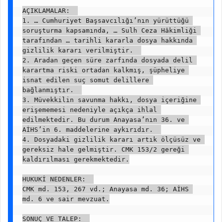
AÇIKLAMALAR:  

1. … Cumhuriyet Başsavcılığı’nın yürüttüğü 
soruşturma kapsamında, … Sulh Ceza Hâkimliği 
tarafından … tarihli kararla dosya hakkında 
gizlilik kararı verilmiştir.  

2. Aradan geçen süre zarfında dosyada delil 
karartma riski ortadan kalkmış, şüpheliye 
isnat edilen suç somut delillere 
bağlanmıştır.  

3. Müvekkilin savunma hakkı, dosya içeriğine 
erişememesi nedeniyle açıkça ihlal 
edilmektedir. Bu durum Anayasa’nın 36. ve 
AİHS’in 6. maddelerine aykırıdır.  

4. Dosyadaki gizlilik kararı artık ölçüsüz ve 
gereksiz hale gelmiştir. CMK 153/2 gereği 
kaldırılması gerekmektedir.

HUKUKİ NEDENLER:  

CMK md. 153, 267 vd.; Anayasa md. 36; AİHS 
md. 6 ve sair mevzuat.

SONUÇ VE TALEP:  
