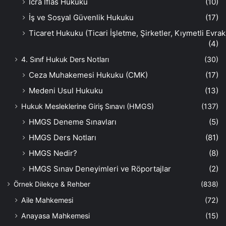
İcra İflas Hukuku
(10)
İş ve Sosyal Güvenlik Hukuku
(17)
Ticaret Hukuku (Ticari İşletme, Şirketler, Kıymetli Evrak
(4)
4. Sınıf Hukuk Ders Notları
(30)
Ceza Muhakemesi Hukuku (CMK)
(17)
Medeni Usul Hukuku
(13)
Hukuk Mesleklerine Giriş Sınavı (HMGS)
(137)
HMGS Deneme Sınavları
(5)
HMGS Ders Notları
(81)
HMGS Nedir?
(8)
HMGS Sınav Deneyimleri ve Röportajlar
(2)
Örnek Dilekçe & Rehber
(838)
Aile Mahkemesi
(72)
Anayasa Mahkemesi
(15)