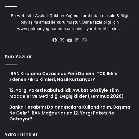
Bu web site Avukat Gökhan Yağmur tarafından makale & Bilgi
paylaşımı amacı ile kurulmuştur. Daha fazla bilgi için
www.gokhanyagmur.com adresini ziyaret edebilirsiniz.
Facebook
X
YouTube
Instagram
WhatsApp
Son Yazılar
İBAN Kiralama Cezasında Yeni Dönem: TCK 158’e
Eklenen Fıkra Kimleri, Nasıl Kurtarıyor?
12. Yargı Paketi Kabul Edildi: Avukat Gözüyle Tüm
Maddeler ve Getirdiği Değişiklikler (Temmuz 2026)
Banka Hesabımı Dolandırıcılara Kullandırdım, Başıma
Ne Gelir? IBAN Mağdurlarına 12. Yargı Paketi Ne
Getiriyor?
Yararlı Linkler