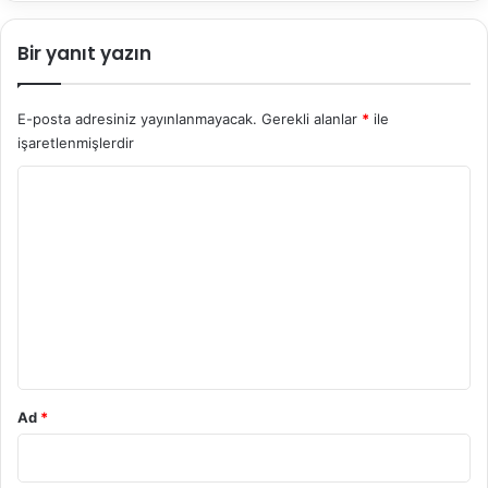
Bir yanıt yazın
E-posta adresiniz yayınlanmayacak.
Gerekli alanlar
*
ile
işaretlenmişlerdir
Y
o
r
u
m
*
Ad
*