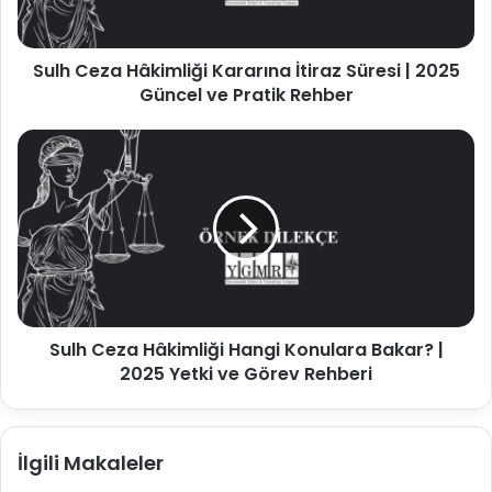
2025
Güncel
Sulh Ceza Hâkimliği Kararına İtiraz Süresi | 2025
ve
Pratik
Güncel ve Pratik Rehber
Rehber
Sulh
Ceza
Hâkimliği
Hangi
Konulara
Bakar?
|
2025
Yetki
Sulh Ceza Hâkimliği Hangi Konulara Bakar? |
ve
Görev
2025 Yetki ve Görev Rehberi
Rehberi
İlgili Makaleler