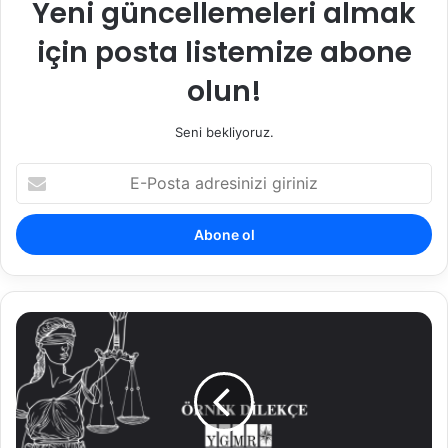
Yeni güncellemeleri almak
için posta listemize abone
olun!
Seni bekliyoruz.
E-
Posta
adresinizi
giriniz
Sulh
Ceza
Hâkimliği
Kararına
İtiraz
Süresi
|