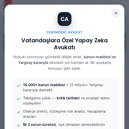
İhtiyaç Nedeniyle Tahliye: 9. Hukuk Dairesi 2025/7083 K.
✕
CA
Kayıt Ol
Arama 
M
CEBIMDEKI AVUKAT
Vatandaşlara Özel Yapay Zeka
Avukatı
Hukuki sorununu gündelik diliyle anlat,
kanun maddesi ve
Yargıtay kararıyla
destekli yol haritanı al. Bir avukatla
Anasayfa
/
Tüm Yazılar
konuşur gibi sade.
Tüm Yazılar
Örnek Dilekçe & Rehber
16.000+ kanun maddesi
+ 12 milyon+ Yargıtay
Sulh Ceza Hakimliği
kararıyla destekli
Tebligatını yükle —
kritik tarihleri
ve sıradaki adımı
Karara İtiraz Kaç Gün İçinde
söyleyelim
Yapılmalı? | 2025 Güncel
Dilekçe üretici, sözleşme risk analizi, hesaplama
araçları
Süre Rehberi
İlk 3 sorun ücretsiz
, üye olmadan deneyebilirsin