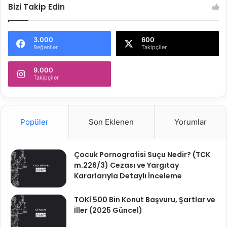
Bizi Takip Edin
3.000
600
Beğeniler
Takipçiler
9.000
Takipçiler
Popüler
Son Eklenen
Yorumlar
Çocuk Pornografisi Suçu Nedir? (TCK
m.226/3) Cezası ve Yargıtay
Kararlarıyla Detaylı İnceleme
TOKİ 500 Bin Konut Başvuru, Şartlar ve
İller (2025 Güncel)