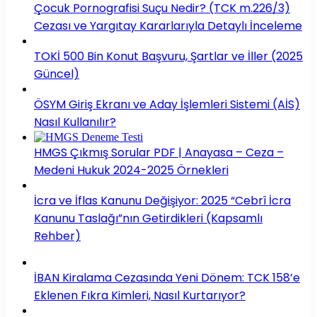
Çocuk Pornografisi Suçu Nedir? (TCK m.226/3)
Cezası ve Yargıtay Kararlarıyla Detaylı İnceleme
TOKİ 500 Bin Konut Başvuru, Şartlar ve İller (2025
Güncel)
ÖSYM Giriş Ekranı ve Aday İşlemleri Sistemi (AİS)
Nasıl Kullanılır?
HMGS Çıkmış Sorular PDF | Anayasa – Ceza –
Medeni Hukuk 2024-2025 Örnekleri
İcra ve İflas Kanunu Değişiyor: 2025 “Cebrî İcra
Kanunu Taslağı”nın Getirdikleri (Kapsamlı
Rehber)
İBAN Kiralama Cezasında Yeni Dönem: TCK 158’e
Eklenen Fıkra Kimleri, Nasıl Kurtarıyor?