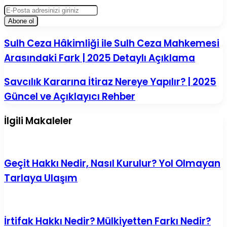
E-
Posta
adresinizi
giriniz
Sulh
Sulh Ceza Hâkimliği ile Sulh Ceza Mahkemesi
Ceza
Arasındaki Fark | 2025 Detaylı Açıklama
Hâkimliği
ile
Sulh
Savcılık
Savcılık Kararına İtiraz Nereye Yapılır? | 2025
Ceza
Kararına
Güncel ve Açıklayıcı Rehber
Mahkemesi
İtiraz
Arasındaki
Nereye
Fark
Yapılır?
İlgili Makaleler
|
|
2025
2025
Detaylı
Güncel
Açıklama
ve
Açıklayıcı
Geçit Hakkı Nedir, Nasıl Kurulur? Yol Olmayan
Rehber
Tarlaya Ulaşım
İrtifak Hakkı Nedir? Mülkiyetten Farkı Nedir?