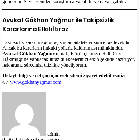
gönderilir. Savcı yeniden soruşturma yapabilir ve dava açabilir.
Avukat Gökhan Yağmur ile Takipsizlik
Kararlarına Etkili İtiraz
Takipsizlik kararı mağdur açısından adalete erişimi engelleyebilir.
Ancak bu kararların hukuki yollarla kaldırılması mümkündür.
Avukat Gökhan Yağmur
olarak, Küçükçekmece Sulh Ceza
Hâkimliği’ne yapılacak itiraz dilekçelerinizi etkin şekilde hazırlıyor,
hak arama sürecinizi titizlikle yönetiyorum.
Detaylı bilgi ve iletişim için web sitemi ziyaret edebilirsiniz:
👉
www.gokhanyagmur.com
Bir
e-
posta
göndermek
admin
0
588
1 dakika okuma süresi