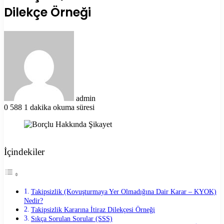
Dilekçe Örneği
Bir
e-
posta
göndermek
admin
0
588
1 dakika okuma süresi
İçindekiler
Takipsizlik (Kovuşturmaya Yer Olmadığına Dair Karar – KYOK)
Nedir?
Takipsizlik Kararına İtiraz Dilekçesi Örneği
Sıkça Sorulan Sorular (SSS)