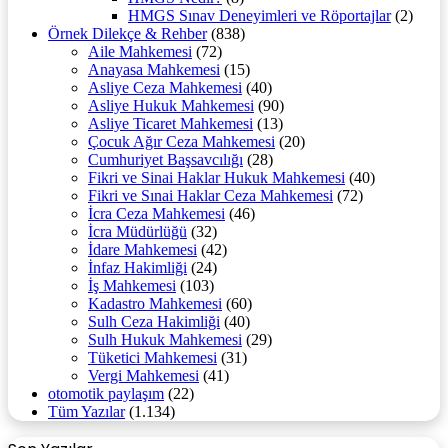
HMGS Sınav Deneyimleri ve Röportajlar
(2)
Örnek Dilekçe & Rehber
(838)
Aile Mahkemesi
(72)
Anayasa Mahkemesi
(15)
Asliye Ceza Mahkemesi
(40)
Asliye Hukuk Mahkemesi
(90)
Asliye Ticaret Mahkemesi
(13)
Çocuk Ağır Ceza Mahkemesi
(20)
Cumhuriyet Başsavcılığı
(28)
Fikri ve Sinai Haklar Hukuk Mahkemesi
(40)
Fikri ve Sınai Haklar Ceza Mahkemesi
(72)
İcra Ceza Mahkemesi
(46)
İcra Müdürlüğü
(32)
İdare Mahkemesi
(42)
İnfaz Hakimliği
(24)
İş Mahkemesi
(103)
Kadastro Mahkemesi
(60)
Sulh Ceza Hakimliği
(40)
Sulh Hukuk Mahkemesi
(29)
Tüketici Mahkemesi
(31)
Vergi Mahkemesi
(41)
otomotik paylaşım
(22)
Tüm Yazılar
(1.134)