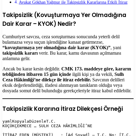
Avukat Gökhan Yağmur ile Takipsizlik Kararlarına Etkili İtiraz
Takipsizlik (Kovuşturmaya Yer Olmadığına
Dair Karar – KYOK) Nedir?
Cumhuriyet savcısı, ceza soruşturması sonucunda yeterli delil
bulamazsa veya suçun işlendiğine kanaat getirmezse,
“kovuşturmaya yer olmadığına dair karar (KYOK)”
, yani
takipsizlik kararı
verir. Bu karar, kamu davasının açılmaması
anlamına gelir.
Ancak bu karar kesin değildir.
CMK 173. maddeye göre, kararın
tebliğinden itibaren 15 gün içinde
ilgili kişi ya da vekili,
Sulh
Ceza Hâkimliği’ne dilekçe ile itiraz edebilir.
Savcının delilleri
eksik değerlendirdiği, ifadesi alınmayan tanıkların olduğu veya
dosyada somut delil bulunduğu gerekçeleriyle itiraz kabul edilebilir.
Takipsizlik Kararına İtiraz Dilekçesi Örneği
yamlKopyalaDüzenle
T.C.  

KÜÇÜKÇEKMECE … SULH CEZA HÂKİMLİĞİ’NE  

İTİRAZ EDEN (MÜŞTEKİ)   : [Ad Soyad] – T.C. No: [T.C. 