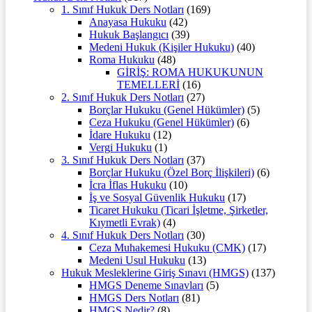
1. Sınıf Hukuk Ders Notları
(169)
Anayasa Hukuku
(42)
Hukuk Başlangıcı
(39)
Medeni Hukuk (Kişiler Hukuku)
(40)
Roma Hukuku
(48)
GİRİŞ: ROMA HUKUKUNUN
TEMELLERİ
(16)
2. Sınıf Hukuk Ders Notları
(27)
Borçlar Hukuku (Genel Hükümler)
(5)
Ceza Hukuku (Genel Hükümler)
(6)
İdare Hukuku
(12)
Vergi Hukuku
(1)
3. Sınıf Hukuk Ders Notları
(37)
Borçlar Hukuku (Özel Borç İlişkileri)
(6)
İcra İflas Hukuku
(10)
İş ve Sosyal Güvenlik Hukuku
(17)
Ticaret Hukuku (Ticari İşletme, Şirketler,
Kıymetli Evrak)
(4)
4. Sınıf Hukuk Ders Notları
(30)
Ceza Muhakemesi Hukuku (CMK)
(17)
Medeni Usul Hukuku
(13)
Hukuk Mesleklerine Giriş Sınavı (HMGS)
(137)
HMGS Deneme Sınavları
(5)
HMGS Ders Notları
(81)
HMGS Nedir?
(8)