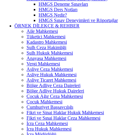
HMGS Deneme Sınavları
HMGS Ders Notları
HMGS Nedir?
HMGS Sınav Deneyimleri ve Röportajlar
ÖRNEK DILEKÇE & REHBER
Aile Mahkemesi
Tüketici Mahkemesi
Kadastro Mahkemesi
Sulh Ceza Hakimliği
Sulh Hukuk Mahkemesi
Anayasa Mahkemesi
Vergi Mahkemesi
Asliye Ceza Mahkemesi
Asliye Hukuk Mahkemesi
Asliye Ticaret Mahkemesi
Bölge Adliye Ceza Daireleri
Bölge Adliye Hukuk Daireleri
Çocuk Ağır Ceza Mahkemesi
Çocuk Mahkemesi
Cumhuriyet Başsavcılığı
Fikri ve Sinai Haklar Hukuk Mahkemesi
Fikri ve Sınai Haklar Ceza Mahkemesi
İcra Ceza Mahkemesi
İcra Hukuk Mahkemesi
İcra Müdürlüğü