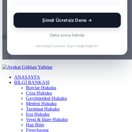
WhatsApp
Kayıt
Ol
Rastgele
Makale
Kenar
Şimdi Ücretsiz Dene →
Bölmesi
Arama
yap
Daha sonra hatırlat
...
Menü
Kart bilgisi sormaz. Kayıt isteğe bağlıdır.
Arama
yap
Kayıt
...
Ol
ANASAYFA
BILGI BANKASI
Borçlar Hukuku
Ceza Hukuku
Gayrimenkul Hukuku
Medeni Hukuku
Tazminat Hukuku
İcra Hukuku
Vergi & İdare Hukuku
Hap Bilgi
Frenchasıng