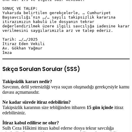
SONUÇ VE TALEP:  

Yukarıda belirtilen gerekçelerle, … Cumhuriyet 
Başsavcılığı’nın …/… sayılı takipsizlik kararına 
itirazımızın kabulü ile dosyanın tekrar 
değerlendirilmek üzere ilgili savcılığa iadesine karar 
verilmesini saygılarımızla arz ve talep ederiz.

Tarih: …/…/2025  

İtiraz Eden Vekili  

Av. Gökhan Yağmur  

Sıkça Sorulan Sorular (SSS)
Takipsizlik kararı nedir?
Savcının, delil yetersizliği veya suçun oluşmadığı gerekçesiyle kamu
davası açmamasıdır.
Ne kadar sürede itiraz edebilirim?
Takipsizlik kararının size tebliğinden itibaren
15 gün içinde
itiraz
edebilirsiniz.
İtiraz kabul edilirse ne olur?
Sulh Ceza Hâkimi itirazı kabul ederse dosya tekrar savcılığa