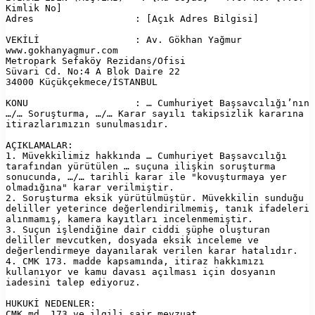
Kimlik No]  

Adres                  : [Açık Adres Bilgisi]  

VEKİLİ                 : Av. Gökhan Yağmur  

www.gokhanyagmur.com  

Metropark Sefaköy Rezidans/Ofisi  

Süvari Cd. No:4 A Blok Daire 22  

34000 Küçükçekmece/İSTANBUL  

KONU                   : … Cumhuriyet Başsavcılığı’nın 
…/… Soruşturma, …/… Karar sayılı takipsizlik kararına 
itirazlarımızın sunulmasıdır.

AÇIKLAMALAR:  

1. Müvekkilimiz hakkında … Cumhuriyet Başsavcılığı 
tarafından yürütülen … suçuna ilişkin soruşturma 
sonucunda, …/… tarihli karar ile "kovuşturmaya yer 
olmadığına" karar verilmiştir.  

2. Soruşturma eksik yürütülmüştür. Müvekkilin sunduğu 
deliller yeterince değerlendirilmemiş, tanık ifadeleri 
alınmamış, kamera kayıtları incelenmemiştir.  

3. Suçun işlendiğine dair ciddi şüphe oluşturan 
deliller mevcutken, dosyada eksik inceleme ve 
değerlendirmeye dayanılarak verilen karar hatalıdır.  

4. CMK 173. madde kapsamında, itiraz hakkımızı 
kullanıyor ve kamu davası açılması için dosyanın 
iadesini talep ediyoruz.

HUKUKİ NEDENLER:  

CMK md. 173 ve ilgili sair mevzuat.
