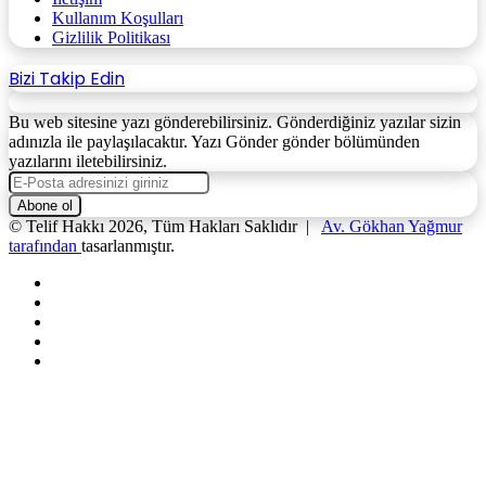
Kullanım Koşulları
Gizlilik Politikası
Bizi Takip Edin
Bu web sitesine yazı gönderebilirsiniz. Gönderdiğiniz yazılar sizin
adınızla ile paylaşılacaktır. Yazı Gönder gönder bölümünden
yazılarını iletebilirsiniz.
E-
Posta
adresinizi
© Telif Hakkı 2026, Tüm Hakları Saklıdır |
Av. Gökhan Yağmur
giriniz
tarafından
tasarlanmıştır.
Facebook
X
YouTube
Instagram
WhatsApp
Facebook
X
WhatsApp
Telegram
Başa
dön
tuşu