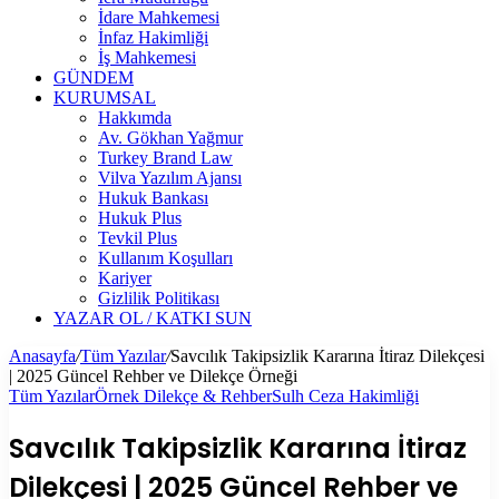
İdare Mahkemesi
İnfaz Hakimliği
İş Mahkemesi
GÜNDEM
KURUMSAL
Hakkımda
Av. Gökhan Yağmur
Turkey Brand Law
Vilva Yazılım Ajansı
Hukuk Bankası
Hukuk Plus
Tevkil Plus
Kullanım Koşulları
Kariyer
Gizlilik Politikası
YAZAR OL / KATKI SUN
Anasayfa
/
Tüm Yazılar
/
Savcılık Takipsizlik Kararına İtiraz Dilekçesi
| 2025 Güncel Rehber ve Dilekçe Örneği
Tüm Yazılar
Örnek Dilekçe & Rehber
Sulh Ceza Hakimliği
Savcılık Takipsizlik Kararına İtiraz
Dilekçesi | 2025 Güncel Rehber ve