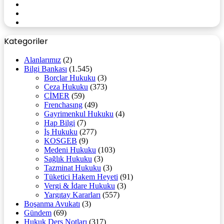
YouTube
Instagram
WhatsApp
Kategoriler
Alanlarımız
(2)
Bilgi Bankası
(1.545)
Borçlar Hukuku
(3)
Ceza Hukuku
(373)
CİMER
(59)
Frenchasıng
(49)
Gayrimenkul Hukuku
(4)
Hap Bilgi
(7)
İş Hukuku
(277)
KOSGEB
(9)
Medeni Hukuku
(103)
Sağlık Hukuku
(3)
Tazminat Hukuku
(3)
Tüketici Hakem Heyeti
(91)
Vergi & İdare Hukuku
(3)
Yargıtay Kararları
(557)
Boşanma Avukatı
(3)
Gündem
(69)
Hukuk Ders Notları
(317)