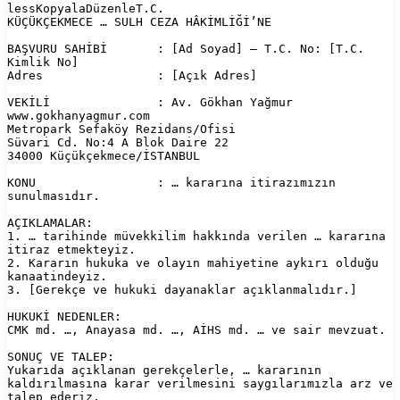
lessKopyalaDüzenle
T.C.  

KÜÇÜKÇEKMECE … SULH CEZA HÂKİMLİĞİ’NE  

BAŞVURU SAHİBİ       : [Ad Soyad] – T.C. No: [T.C. 
Kimlik No]  

Adres                : [Açık Adres]  

VEKİLİ               : Av. Gökhan Yağmur  

www.gokhanyagmur.com  

Metropark Sefaköy Rezidans/Ofisi  

Süvari Cd. No:4 A Blok Daire 22  

34000 Küçükçekmece/İSTANBUL  

KONU                 : … kararına itirazımızın 
sunulmasıdır.

AÇIKLAMALAR:  

1. … tarihinde müvekkilim hakkında verilen … kararına 
itiraz etmekteyiz.  

2. Kararın hukuka ve olayın mahiyetine aykırı olduğu 
kanaatindeyiz.  

3. [Gerekçe ve hukuki dayanaklar açıklanmalıdır.]

HUKUKİ NEDENLER:  

CMK md. …, Anayasa md. …, AİHS md. … ve sair mevzuat.

SONUÇ VE TALEP:  

Yukarıda açıklanan gerekçelerle, … kararının 
kaldırılmasına karar verilmesini saygılarımızla arz ve 
talep ederiz.
