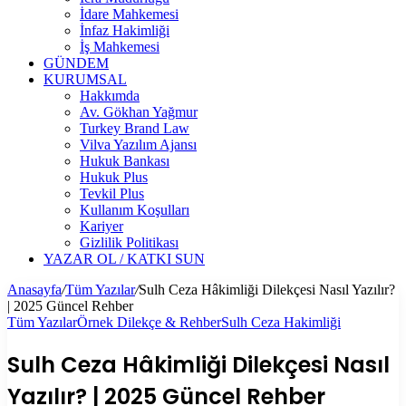
İdare Mahkemesi
İnfaz Hakimliği
İş Mahkemesi
GÜNDEM
KURUMSAL
Hakkımda
Av. Gökhan Yağmur
Turkey Brand Law
Vilva Yazılım Ajansı
Hukuk Bankası
Hukuk Plus
Tevkil Plus
Kullanım Koşulları
Kariyer
Gizlilik Politikası
YAZAR OL / KATKI SUN
Anasayfa
/
Tüm Yazılar
/
Sulh Ceza Hâkimliği Dilekçesi Nasıl Yazılır?
| 2025 Güncel Rehber
Tüm Yazılar
Örnek Dilekçe & Rehber
Sulh Ceza Hakimliği
Sulh Ceza Hâkimliği Dilekçesi Nasıl
Yazılır? | 2025 Güncel Rehber