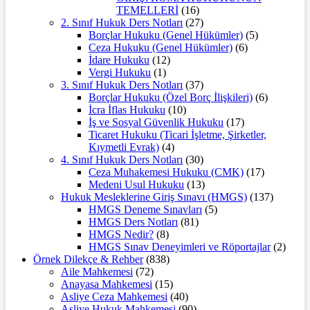
TEMELLERİ
(16)
2. Sınıf Hukuk Ders Notları
(27)
Borçlar Hukuku (Genel Hükümler)
(5)
Ceza Hukuku (Genel Hükümler)
(6)
İdare Hukuku
(12)
Vergi Hukuku
(1)
3. Sınıf Hukuk Ders Notları
(37)
Borçlar Hukuku (Özel Borç İlişkileri)
(6)
İcra İflas Hukuku
(10)
İş ve Sosyal Güvenlik Hukuku
(17)
Ticaret Hukuku (Ticari İşletme, Şirketler,
Kıymetli Evrak)
(4)
4. Sınıf Hukuk Ders Notları
(30)
Ceza Muhakemesi Hukuku (CMK)
(17)
Medeni Usul Hukuku
(13)
Hukuk Mesleklerine Giriş Sınavı (HMGS)
(137)
HMGS Deneme Sınavları
(5)
HMGS Ders Notları
(81)
HMGS Nedir?
(8)
HMGS Sınav Deneyimleri ve Röportajlar
(2)
Örnek Dilekçe & Rehber
(838)
Aile Mahkemesi
(72)
Anayasa Mahkemesi
(15)
Asliye Ceza Mahkemesi
(40)
Asliye Hukuk Mahkemesi
(90)