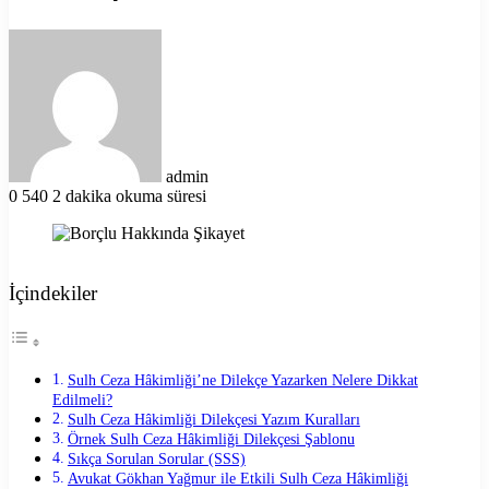
Bir
e-
posta
göndermek
admin
0
540
2 dakika okuma süresi
İçindekiler
Sulh Ceza Hâkimliği’ne Dilekçe Yazarken Nelere Dikkat
Edilmeli?
Sulh Ceza Hâkimliği Dilekçesi Yazım Kuralları
Örnek Sulh Ceza Hâkimliği Dilekçesi Şablonu
Sıkça Sorulan Sorular (SSS)
Avukat Gökhan Yağmur ile Etkili Sulh Ceza Hâkimliği