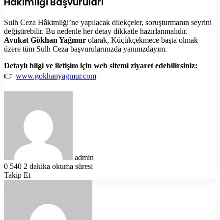
Hâkimliği Başvuruları
Sulh Ceza Hâkimliği’ne yapılacak dilekçeler, soruşturmanın seyrini
değiştirebilir. Bu nedenle her detay dikkatle hazırlanmalıdır.
Avukat Gökhan Yağmur
olarak, Küçükçekmece başta olmak
üzere tüm Sulh Ceza başvurularınızda yanınızdayım.
Detaylı bilgi ve iletişim için web sitemi ziyaret edebilirsiniz:
👉
www.gokhanyagmur.com
Bir
e-
posta
göndermek
admin
0
540
2 dakika okuma süresi
Takip Et