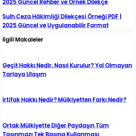
2025 Güncel Rehber ve Örnek Dilekçe
El
Koymaya
İtiraz
Sulh
Sulh Ceza Hâkimliği Dilekçesi Örneği PDF |
Dilekçesi
Ceza
2025 Güncel ve Uygulanabilir Format
|
Hâkimliği
2025
Dilekçesi
Güncel
Örneği
İlgili Makaleler
Rehber
PDF
ve
|
Örnek
2025
Dilekçe
Güncel
ve
Geçit Hakkı Nedir, Nasıl Kurulur? Yol Olmayan
Uygulanabilir
Tarlaya Ulaşım
Format
İrtifak Hakkı Nedir? Mülkiyetten Farkı Nedir?
Ortak Mülkiyette Diğer Paydaşın Tüm
Taşınmazı Tek Başına Kullanması