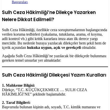
Başvuruları
Sulh Ceza Hâkimliği’ne Dilekçe Yazarken
Nelere Dikkat Edilmeli?
Sulh Ceza Hâkimliği, özellikle ceza soruşturmalarının başlangıcında
verilen koruma tedbirleri (yakalama, tutuklama, arama, el koyma,
adli kontrol vb.) gibi kritik kararlara imza atan ilk derece yargı
merciidir. Bu nedenle buraya yazılacak dilekçeler hem şekil hem de
içerik açısından
hukuka uygun, açık ve gerekçeli
olmalıdır.
Aşağıda Sulh Ceza Hâkimliği’ne yazılacak bir dilekçede bulunması
gereken temel unsurlar yer almaktadır:
Sulh Ceza Hâkimliği Dilekçesi Yazım Kuralları
1. Mahkeme Bilgisi:
Dilekçe, “T.C. KÜÇÜKÇEKMECE … SULH CEZA
HÂKİMLİĞİ’NE” şeklinde başlamalıdır.
2. Taraf Bilgileri:
Başvuruda bulunan kişinin adı, soyadı, T.C. kimlik numarası ve