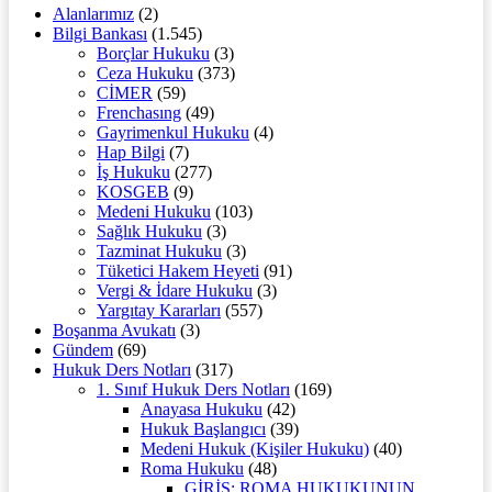
Alanlarımız
(2)
Bilgi Bankası
(1.545)
Borçlar Hukuku
(3)
Ceza Hukuku
(373)
CİMER
(59)
Frenchasıng
(49)
Gayrimenkul Hukuku
(4)
Hap Bilgi
(7)
İş Hukuku
(277)
KOSGEB
(9)
Medeni Hukuku
(103)
Sağlık Hukuku
(3)
Tazminat Hukuku
(3)
Tüketici Hakem Heyeti
(91)
Vergi & İdare Hukuku
(3)
Yargıtay Kararları
(557)
Boşanma Avukatı
(3)
Gündem
(69)
Hukuk Ders Notları
(317)
1. Sınıf Hukuk Ders Notları
(169)
Anayasa Hukuku
(42)
Hukuk Başlangıcı
(39)
Medeni Hukuk (Kişiler Hukuku)
(40)
Roma Hukuku
(48)
GİRİŞ: ROMA HUKUKUNUN