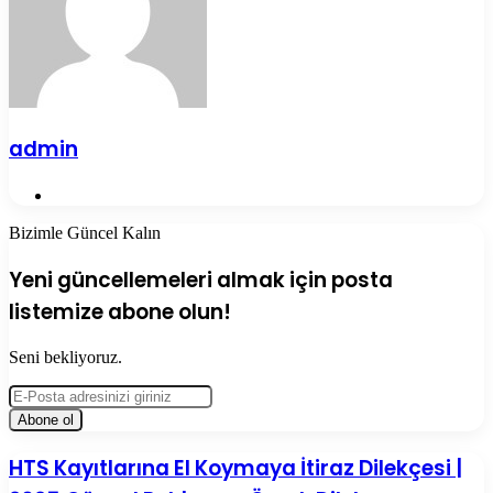
admin
Web
sitesi
Bizimle Güncel Kalın
Yeni güncellemeleri almak için posta
listemize abone olun!
Seni bekliyoruz.
E-
Posta
adresinizi
giriniz
HTS
HTS Kayıtlarına El Koymaya İtiraz Dilekçesi |
Kayıtlarına