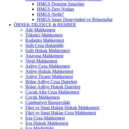
HMGS Deneme Sınavları
HMGS Ders Notları
HMGS Nedir?
HMGS Sınav Deneyimleri ve Röportajlar
ÖRNEK DILEKÇE & REHBER
Aile Mahkemesi
Tüketici Mahkemesi
Kadastro Mahkemesi
Sulh Ceza Hakimliği
Sulh Hukuk Mahkemesi
Anayasa Mahkemesi
Vergi Mahkemesi
Asliye Ceza Mahkemesi
Asliye Hukuk Mahkemesi
Asliye Ticaret Mahkemesi
Bölge Adliye Ceza Daireleri
Bölge Adliye Hukuk Daireleri
Çocuk Ağır Ceza Mahkemesi
Çocuk Mahkemesi
Cumhuriyet Başsavcılığı
Fikri ve Sinai Haklar Hukuk Mahkemesi
Fikri ve Sınai Haklar Ceza Mahkemesi
İcra Ceza Mahkemesi
İcra Hukuk Mahkemesi
İcra Müdürlüğü