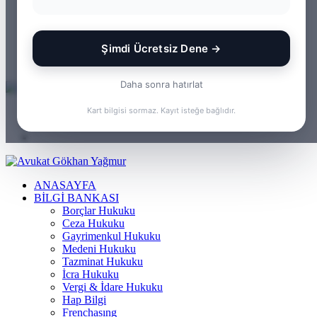
WhatsApp
Kayıt
Ol
Rastgele
Makale
Kenar
Şimdi Ücretsiz Dene →
Bölmesi
Arama
yap
Daha sonra hatırlat
...
Menü
Kart bilgisi sormaz. Kayıt isteğe bağlıdır.
Arama
yap
Kayıt
...
Ol
ANASAYFA
BILGI BANKASI
Borçlar Hukuku
Ceza Hukuku
Gayrimenkul Hukuku
Medeni Hukuku
Tazminat Hukuku
İcra Hukuku
Vergi & İdare Hukuku
Hap Bilgi
Frenchasıng