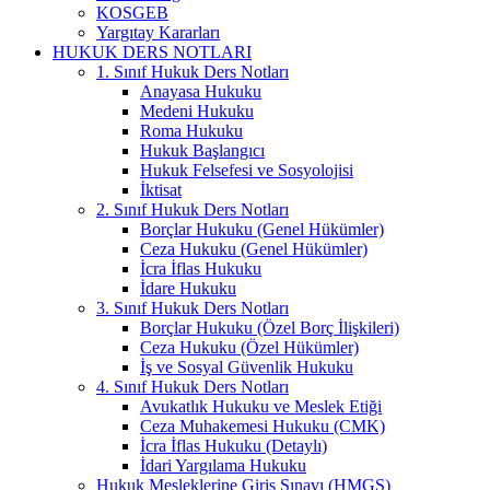
KOSGEB
Yargıtay Kararları
HUKUK DERS NOTLARI
1. Sınıf Hukuk Ders Notları
Anayasa Hukuku
Medeni Hukuku
Roma Hukuku
Hukuk Başlangıcı
Hukuk Felsefesi ve Sosyolojisi
İktisat
2. Sınıf Hukuk Ders Notları
Borçlar Hukuku (Genel Hükümler)
Ceza Hukuku (Genel Hükümler)
İcra İflas Hukuku
İdare Hukuku
3. Sınıf Hukuk Ders Notları
Borçlar Hukuku (Özel Borç İlişkileri)
Ceza Hukuku (Özel Hükümler)
İş ve Sosyal Güvenlik Hukuku
4. Sınıf Hukuk Ders Notları
Avukatlık Hukuku ve Meslek Etiği
Ceza Muhakemesi Hukuku (CMK)
İcra İflas Hukuku (Detaylı)
İdari Yargılama Hukuku
Hukuk Mesleklerine Giriş Sınavı (HMGS)