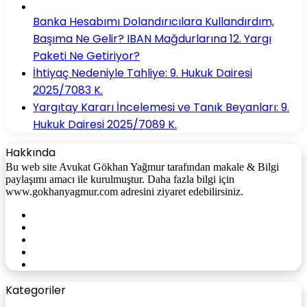
Banka Hesabımı Dolandırıcılara Kullandırdım,
Başıma Ne Gelir? IBAN Mağdurlarına 12. Yargı
Paketi Ne Getiriyor?
İhtiyaç Nedeniyle Tahliye: 9. Hukuk Dairesi
2025/7083 K.
Yargıtay Kararı İncelemesi ve Tanık Beyanları: 9.
Hukuk Dairesi 2025/7089 K.
Hakkında
Bu web site Avukat Gökhan Yağmur tarafından makale & Bilgi
paylaşımı amacı ile kurulmuştur. Daha fazla bilgi için
www.gokhanyagmur.com adresini ziyaret edebilirsiniz.
Facebook
X
YouTube
Instagram
WhatsApp
Kategoriler