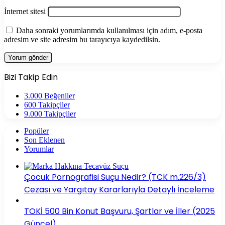
İnternet sitesi
Daha sonraki yorumlarımda kullanılması için adım, e-posta
adresim ve site adresim bu tarayıcıya kaydedilsin.
Bizi Takip Edin
3.000
Beğeniler
600
Takipçiler
9.000
Takipçiler
Popüler
Son Eklenen
Yorumlar
Çocuk Pornografisi Suçu Nedir? (TCK m.226/3)
Cezası ve Yargıtay Kararlarıyla Detaylı İnceleme
TOKİ 500 Bin Konut Başvuru, Şartlar ve İller (2025
Güncel)