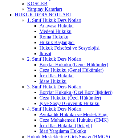
KOSGEB
Yargıtay Kararları
HUKUK DERS NOTLARI
1. Sınıf Hukuk Ders Notları
Anayasa Hukuku
Medeni Hukuku
Roma Hukuku
Hukuk Başlangıcı
Hukuk Felsefesi ve Sosyolojisi
İktisat
2. Sınıf Hukuk Ders Notları
Borçlar Hukuku (Genel Hükümler)
Ceza Hukuku (Genel Hükümler)
İcra İflas Hukuku
İdare Hukuku
3. Sınıf Hukuk Ders Notları
Borçlar Hukuku (Özel Borç İlişkileri)
Ceza Hukuku (Özel Hükümler)
İş ve Sosyal Güvenlik Hukuku
4. Sınıf Hukuk Ders Notları
Avukatlık Hukuku ve Meslek Etiği
Ceza Muhakemesi Hukuku (CMK)
İcra İflas Hukuku (Detaylı)
İdari Yargılama Hukuku
Hukuk Mesleklerine Giriş Sınavı (HMGS)