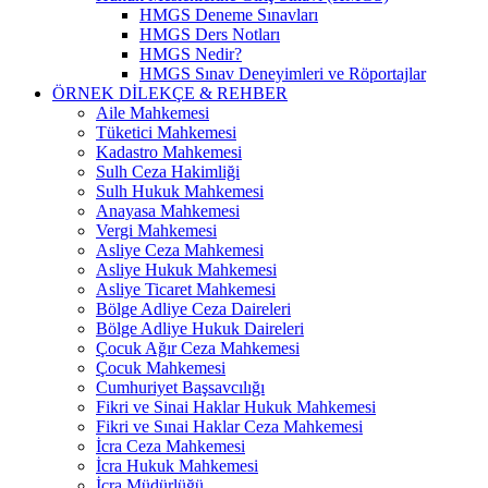
HMGS Deneme Sınavları
HMGS Ders Notları
HMGS Nedir?
HMGS Sınav Deneyimleri ve Röportajlar
ÖRNEK DILEKÇE & REHBER
Aile Mahkemesi
Tüketici Mahkemesi
Kadastro Mahkemesi
Sulh Ceza Hakimliği
Sulh Hukuk Mahkemesi
Anayasa Mahkemesi
Vergi Mahkemesi
Asliye Ceza Mahkemesi
Asliye Hukuk Mahkemesi
Asliye Ticaret Mahkemesi
Bölge Adliye Ceza Daireleri
Bölge Adliye Hukuk Daireleri
Çocuk Ağır Ceza Mahkemesi
Çocuk Mahkemesi
Cumhuriyet Başsavcılığı
Fikri ve Sinai Haklar Hukuk Mahkemesi
Fikri ve Sınai Haklar Ceza Mahkemesi
İcra Ceza Mahkemesi
İcra Hukuk Mahkemesi
İcra Müdürlüğü