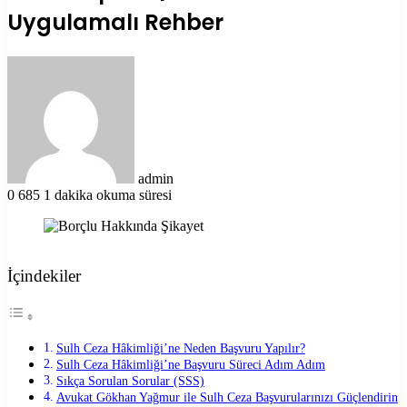
Uygulamalı Rehber
Bir
e-
posta
göndermek
admin
0
685
1 dakika okuma süresi
İçindekiler
Sulh Ceza Hâkimliği’ne Neden Başvuru Yapılır?
Sulh Ceza Hâkimliği’ne Başvuru Süreci Adım Adım
Sıkça Sorulan Sorular (SSS)
Avukat Gökhan Yağmur ile Sulh Ceza Başvurularınızı Güçlendirin