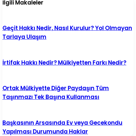
İlgili Makaleler
Güncel
mı?
Dilekçe
|
ve
2025
Hukuki
Açıklayıcı
Rehber
ve
Geçit Hakkı Nedir, Nasıl Kurulur? Yol Olmayan
Güncel
Tarlaya Ulaşım
Rehber
İrtifak Hakkı Nedir? Mülkiyetten Farkı Nedir?
Ortak Mülkiyette Diğer Paydaşın Tüm
Taşınmazı Tek Başına Kullanması
Başkasının Arsasında Ev veya Gecekondu
Yapılması Durumunda Haklar