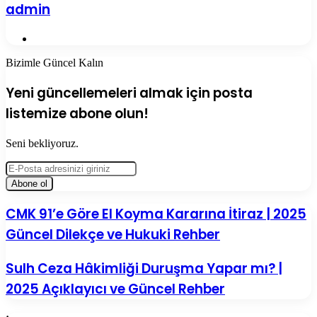
admin
Web
sitesi
Bizimle Güncel Kalın
Yeni güncellemeleri almak için posta
listemize abone olun!
Seni bekliyoruz.
E-
Posta
adresinizi
giriniz
CMK
CMK 91’e Göre El Koyma Kararına İtiraz | 2025
91’e
Güncel Dilekçe ve Hukuki Rehber
Göre
El
Koyma
Sulh
Sulh Ceza Hâkimliği Duruşma Yapar mı? |
Kararına
Ceza
2025 Açıklayıcı ve Güncel Rehber
İtiraz
Hâkimliği
|
Duruşma
2025
Yapar