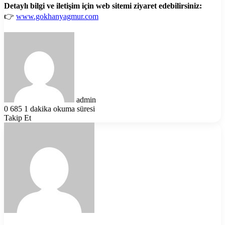
Detaylı bilgi ve iletişim için web sitemi ziyaret edebilirsiniz:
👉
www.gokhanyagmur.com
Bir
e-
posta
göndermek
admin
0
685
1 dakika okuma süresi
Takip Et