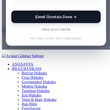
WhatsApp
Kayıt
Ol
Rastgele
Makale
Kenar
Şimdi Ücretsiz Dene →
Bölmesi
Arama
yap
Daha sonra hatırlat
...
Menü
Kart bilgisi sormaz. Kayıt isteğe bağlıdır.
Arama
yap
Kayıt
...
Ol
ANASAYFA
BILGI BANKASI
Borçlar Hukuku
Ceza Hukuku
Gayrimenkul Hukuku
Medeni Hukuku
Tazminat Hukuku
İcra Hukuku
Vergi & İdare Hukuku
Hap Bilgi
Frenchasıng