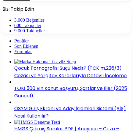
Bizi Takip Edin
3.000
Beğeniler
600
Takipçiler
9.000
Takipçiler
Popüler
Son Eklenen
Yorumlar
Çocuk Pornografisi Suçu Nedir? (TCK m.226/3)
Cezası ve Yargıtay Kararlarıyla Detaylı İnceleme
TOKİ 500 Bin Konut Başvuru, Şartlar ve İller (2025
Güncel)
ÖSYM Giriş Ekranı ve Aday İşlemleri Sistemi (AİS)
Nasıl Kullanılır?
HMGS Çıkmış Sorular PDF | Anayasa – Ceza –