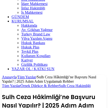
İdare Mahkemesi
İnfaz Hakimliği
İş Mahkemesi
GÜNDEM
KURUMSAL
Hakkımda
Av. Gökhan Yağmur
Turkey Brand Law
Vilva Yazılım Ajansı
Hukuk Bankası
Hukuk Plus
Tevkil Plus
Kullanım Koşulları
Kariyer
Gizlilik Politikası
YAZAR OL / KATKI SUN
Anasayfa
/
Tüm Yazılar
/
Sulh Ceza Hâkimliği’ne Başvuru Nasıl
Yapılır? | 2025 Adım Adım Uygulamalı Rehber
Tüm Yazılar
Örnek Dilekçe & Rehber
Sulh Ceza Hakimliği
Sulh Ceza Hâkimliği’ne Başvuru
Nasıl Yapılır? | 2025 Adım Adım