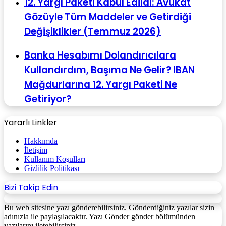
12. Yargı Paketi Kabul Edildi: Avukat
Gözüyle Tüm Maddeler ve Getirdiği
Değişiklikler (Temmuz 2026)
Banka Hesabımı Dolandırıcılara
Kullandırdım, Başıma Ne Gelir? IBAN
Mağdurlarına 12. Yargı Paketi Ne
Getiriyor?
Yararlı Linkler
Hakkımda
İletişim
Kullanım Koşulları
Gizlilik Politikası
Bizi Takip Edin
Bu web sitesine yazı gönderebilirsiniz. Gönderdiğiniz yazılar sizin
adınızla ile paylaşılacaktır. Yazı Gönder gönder bölümünden
yazılarını iletebilirsiniz.