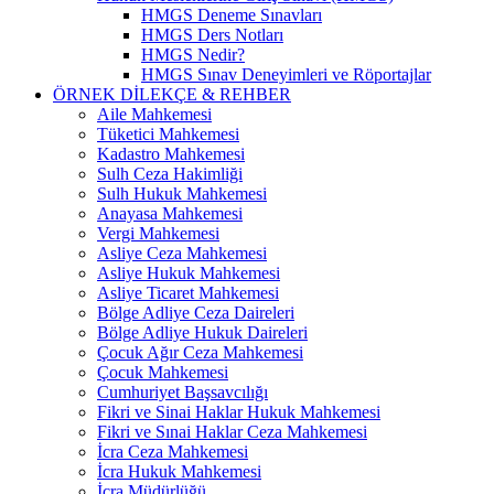
HMGS Deneme Sınavları
HMGS Ders Notları
HMGS Nedir?
HMGS Sınav Deneyimleri ve Röportajlar
ÖRNEK DILEKÇE & REHBER
Aile Mahkemesi
Tüketici Mahkemesi
Kadastro Mahkemesi
Sulh Ceza Hakimliği
Sulh Hukuk Mahkemesi
Anayasa Mahkemesi
Vergi Mahkemesi
Asliye Ceza Mahkemesi
Asliye Hukuk Mahkemesi
Asliye Ticaret Mahkemesi
Bölge Adliye Ceza Daireleri
Bölge Adliye Hukuk Daireleri
Çocuk Ağır Ceza Mahkemesi
Çocuk Mahkemesi
Cumhuriyet Başsavcılığı
Fikri ve Sinai Haklar Hukuk Mahkemesi
Fikri ve Sınai Haklar Ceza Mahkemesi
İcra Ceza Mahkemesi
İcra Hukuk Mahkemesi
İcra Müdürlüğü