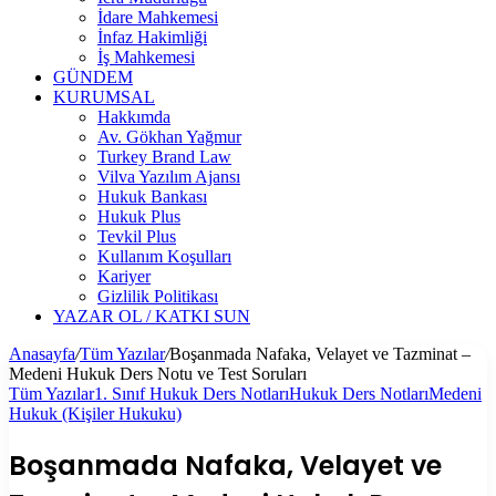
İdare Mahkemesi
İnfaz Hakimliği
İş Mahkemesi
GÜNDEM
KURUMSAL
Hakkımda
Av. Gökhan Yağmur
Turkey Brand Law
Vilva Yazılım Ajansı
Hukuk Bankası
Hukuk Plus
Tevkil Plus
Kullanım Koşulları
Kariyer
Gizlilik Politikası
YAZAR OL / KATKI SUN
Anasayfa
/
Tüm Yazılar
/
Boşanmada Nafaka, Velayet ve Tazminat –
Medeni Hukuk Ders Notu ve Test Soruları
Tüm Yazılar
1. Sınıf Hukuk Ders Notları
Hukuk Ders Notları
Medeni
Hukuk (Kişiler Hukuku)
Boşanmada Nafaka, Velayet ve