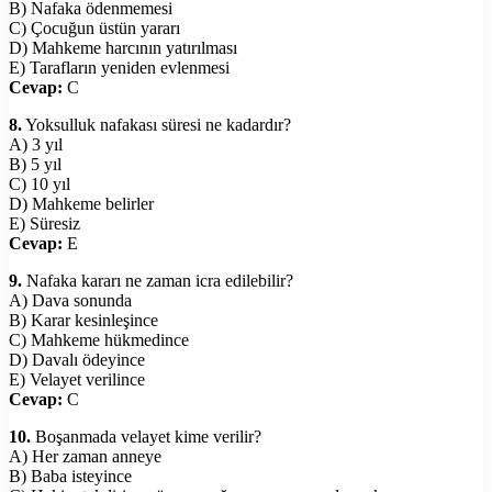
B) Nafaka ödenmemesi
C) Çocuğun üstün yararı
D) Mahkeme harcının yatırılması
E) Tarafların yeniden evlenmesi
Cevap:
C
8.
Yoksulluk nafakası süresi ne kadardır?
A) 3 yıl
B) 5 yıl
C) 10 yıl
D) Mahkeme belirler
E) Süresiz
Cevap:
E
9.
Nafaka kararı ne zaman icra edilebilir?
A) Dava sonunda
B) Karar kesinleşince
C) Mahkeme hükmedince
D) Davalı ödeyince
E) Velayet verilince
Cevap:
C
10.
Boşanmada velayet kime verilir?
A) Her zaman anneye
B) Baba isteyince