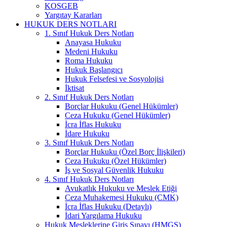
KOSGEB
Yargıtay Kararları
HUKUK DERS NOTLARI
1. Sınıf Hukuk Ders Notları
Anayasa Hukuku
Medeni Hukuku
Roma Hukuku
Hukuk Başlangıcı
Hukuk Felsefesi ve Sosyolojisi
İktisat
2. Sınıf Hukuk Ders Notları
Borçlar Hukuku (Genel Hükümler)
Ceza Hukuku (Genel Hükümler)
İcra İflas Hukuku
İdare Hukuku
3. Sınıf Hukuk Ders Notları
Borçlar Hukuku (Özel Borç İlişkileri)
Ceza Hukuku (Özel Hükümler)
İş ve Sosyal Güvenlik Hukuku
4. Sınıf Hukuk Ders Notları
Avukatlık Hukuku ve Meslek Etiği
Ceza Muhakemesi Hukuku (CMK)
İcra İflas Hukuku (Detaylı)
İdari Yargılama Hukuku
Hukuk Mesleklerine Giriş Sınavı (HMGS)