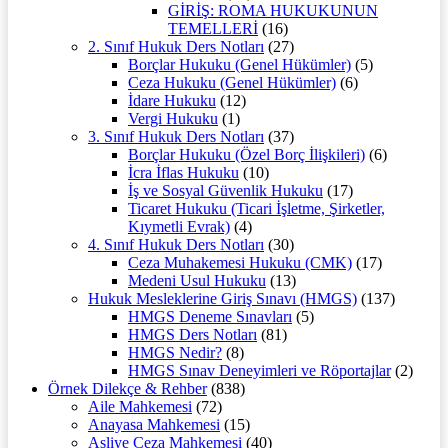
GİRİŞ: ROMA HUKUKUNUN
TEMELLERİ
(16)
2. Sınıf Hukuk Ders Notları
(27)
Borçlar Hukuku (Genel Hükümler)
(5)
Ceza Hukuku (Genel Hükümler)
(6)
İdare Hukuku
(12)
Vergi Hukuku
(1)
3. Sınıf Hukuk Ders Notları
(37)
Borçlar Hukuku (Özel Borç İlişkileri)
(6)
İcra İflas Hukuku
(10)
İş ve Sosyal Güvenlik Hukuku
(17)
Ticaret Hukuku (Ticari İşletme, Şirketler,
Kıymetli Evrak)
(4)
4. Sınıf Hukuk Ders Notları
(30)
Ceza Muhakemesi Hukuku (CMK)
(17)
Medeni Usul Hukuku
(13)
Hukuk Mesleklerine Giriş Sınavı (HMGS)
(137)
HMGS Deneme Sınavları
(5)
HMGS Ders Notları
(81)
HMGS Nedir?
(8)
HMGS Sınav Deneyimleri ve Röportajlar
(2)
Örnek Dilekçe & Rehber
(838)
Aile Mahkemesi
(72)
Anayasa Mahkemesi
(15)
Asliye Ceza Mahkemesi
(40)