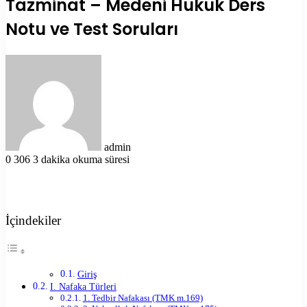
Tazminat – Medeni Hukuk Ders
Notu ve Test Soruları
Bir
e-
posta
göndermek
admin
0
306
3 dakika okuma süresi
İçindekiler
Giriş
I. Nafaka Türleri
1. Tedbir Nafakası (TMK m.169)