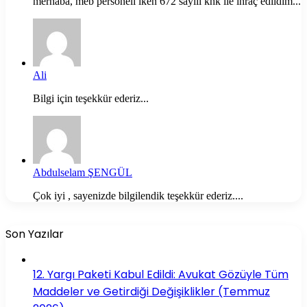
merhaba, meb personeli iken 672 sayılı khk ile ihraç edildim...
Ali
Bilgi için teşekkür ederiz...
Abdulselam ŞENGÜL
Çok iyi , sayenizde bilgilendik teşekkür ederiz....
Son Yazılar
12. Yargı Paketi Kabul Edildi: Avukat Gözüyle Tüm
Maddeler ve Getirdiği Değişiklikler (Temmuz