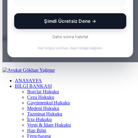
WhatsApp
Kayıt
Ol
Rastgele
Makale
Kenar
Şimdi Ücretsiz Dene →
Bölmesi
Arama
yap
Daha sonra hatırlat
...
Menü
Kart bilgisi sormaz. Kayıt isteğe bağlıdır.
Arama
yap
Kayıt
...
Ol
ANASAYFA
BILGI BANKASI
Borçlar Hukuku
Ceza Hukuku
Gayrimenkul Hukuku
Medeni Hukuku
Tazminat Hukuku
İcra Hukuku
Vergi & İdare Hukuku
Hap Bilgi
Frenchasıng