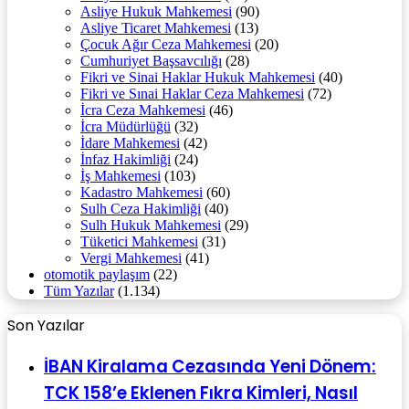
Asliye Hukuk Mahkemesi
(90)
Asliye Ticaret Mahkemesi
(13)
Çocuk Ağır Ceza Mahkemesi
(20)
Cumhuriyet Başsavcılığı
(28)
Fikri ve Sinai Haklar Hukuk Mahkemesi
(40)
Fikri ve Sınai Haklar Ceza Mahkemesi
(72)
İcra Ceza Mahkemesi
(46)
İcra Müdürlüğü
(32)
İdare Mahkemesi
(42)
İnfaz Hakimliği
(24)
İş Mahkemesi
(103)
Kadastro Mahkemesi
(60)
Sulh Ceza Hakimliği
(40)
Sulh Hukuk Mahkemesi
(29)
Tüketici Mahkemesi
(31)
Vergi Mahkemesi
(41)
otomotik paylaşım
(22)
Tüm Yazılar
(1.134)
Son Yazılar
İBAN Kiralama Cezasında Yeni Dönem:
TCK 158’e Eklenen Fıkra Kimleri, Nasıl