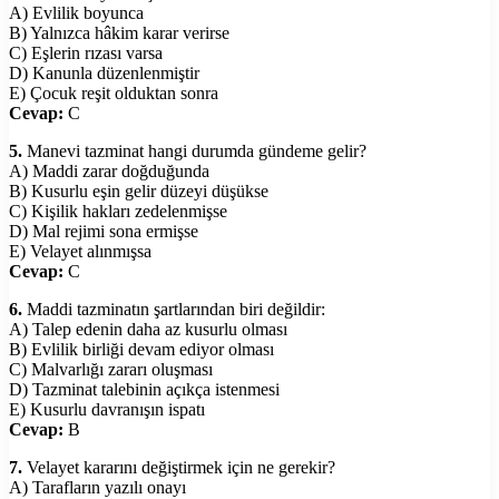
A) Evlilik boyunca
B) Yalnızca hâkim karar verirse
C) Eşlerin rızası varsa
D) Kanunla düzenlenmiştir
E) Çocuk reşit olduktan sonra
Cevap:
C
5.
Manevi tazminat hangi durumda gündeme gelir?
A) Maddi zarar doğduğunda
B) Kusurlu eşin gelir düzeyi düşükse
C) Kişilik hakları zedelenmişse
D) Mal rejimi sona ermişse
E) Velayet alınmışsa
Cevap:
C
6.
Maddi tazminatın şartlarından biri değildir:
A) Talep edenin daha az kusurlu olması
B) Evlilik birliği devam ediyor olması
C) Malvarlığı zararı oluşması
D) Tazminat talebinin açıkça istenmesi
E) Kusurlu davranışın ispatı
Cevap:
B
7.
Velayet kararını değiştirmek için ne gerekir?
A) Tarafların yazılı onayı