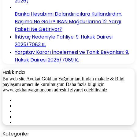
2026)
Banka Hesabımı Dolandırıcılara Kullandırdım,
Başıma Ne Gelir? IBAN Mağdurlarına 12. Yargı
Paketi Ne Getiriyor?
İhtiyaç Nedeniyle Tahliye: 9. Hukuk Dairesi
2025/7083 K.
Yargıtay Kararı İncelemesi ve Tanık Beyanları: 9.
Hukuk Dairesi 2025/7089 K.
Hakkında
Bu web site Avukat Gökhan Yağmur tarafından makale & Bilgi
paylaşımı amacı ile kurulmuştur. Daha fazla bilgi için
www.gokhanyagmur.com adresini ziyaret edebilirsiniz.
Facebook
X
YouTube
Instagram
WhatsApp
Kategoriler