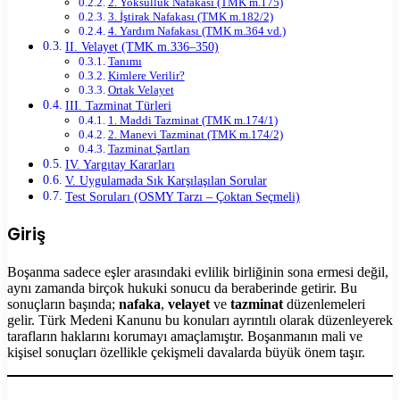
2. Yoksulluk Nafakası (TMK m.175)
3. İştirak Nafakası (TMK m.182/2)
4. Yardım Nafakası (TMK m.364 vd.)
II. Velayet (TMK m.336–350)
Tanımı
Kimlere Verilir?
Ortak Velayet
III. Tazminat Türleri
1. Maddi Tazminat (TMK m.174/1)
2. Manevi Tazminat (TMK m.174/2)
Tazminat Şartları
IV. Yargıtay Kararları
V. Uygulamada Sık Karşılaşılan Sorular
Test Soruları (OSMY Tarzı – Çoktan Seçmeli)
Giriş
Boşanma sadece eşler arasındaki evlilik birliğinin sona ermesi değil,
aynı zamanda birçok hukuki sonucu da beraberinde getirir. Bu
sonuçların başında;
nafaka
,
velayet
ve
tazminat
düzenlemeleri
gelir. Türk Medeni Kanunu bu konuları ayrıntılı olarak düzenleyerek
tarafların haklarını korumayı amaçlamıştır. Boşanmanın mali ve
kişisel sonuçları özellikle çekişmeli davalarda büyük önem taşır.