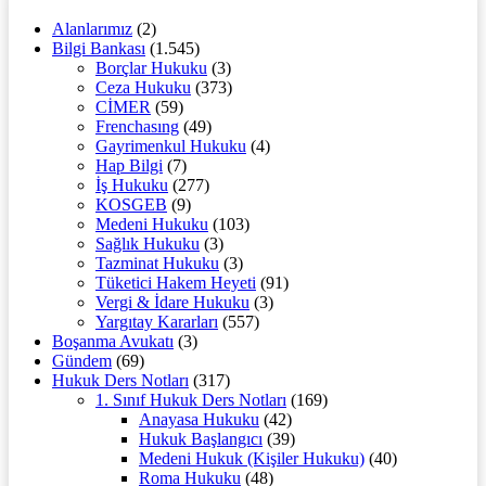
Alanlarımız
(2)
Bilgi Bankası
(1.545)
Borçlar Hukuku
(3)
Ceza Hukuku
(373)
CİMER
(59)
Frenchasıng
(49)
Gayrimenkul Hukuku
(4)
Hap Bilgi
(7)
İş Hukuku
(277)
KOSGEB
(9)
Medeni Hukuku
(103)
Sağlık Hukuku
(3)
Tazminat Hukuku
(3)
Tüketici Hakem Heyeti
(91)
Vergi & İdare Hukuku
(3)
Yargıtay Kararları
(557)
Boşanma Avukatı
(3)
Gündem
(69)
Hukuk Ders Notları
(317)
1. Sınıf Hukuk Ders Notları
(169)
Anayasa Hukuku
(42)
Hukuk Başlangıcı
(39)
Medeni Hukuk (Kişiler Hukuku)
(40)
Roma Hukuku
(48)