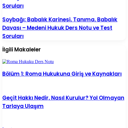
Boşanma
Soruları
Nedenleri
ve
Soybağı:
Soybağı: Babalık Karinesi, Tanıma, Babalık
Sonuçları
Babalık
–
Davası – Medeni Hukuk Ders Notu ve Test
Karinesi,
Medeni
Tanıma,
Hukuk
Soruları
Babalık
Ders
Davası
Notu
İlgili Makaleler
–
ve
Medeni
Test
Hukuk
Soruları
Ders
Notu
Bölüm 1: Roma Hukukuna Giriş ve Kaynakları
ve
Test
Soruları
Geçit Hakkı Nedir, Nasıl Kurulur? Yol Olmayan
Tarlaya Ulaşım