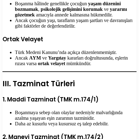
Boşanma hâlinde genellikle çocuğun
yaşam düzenini
bozmamak
,
psikolojik gelişimini korumak
ve
yararını
gözetmek
amacıyla annede kalmasına hükmedilir.
Ancak çocuğun yaşı, tarafların yaşam şartları ve davranışları
gibi faktörler de değerlendirilir.
Ortak Velayet
Türk Medeni Kanunu’nda açıkça düzenlenmemiştir.
Ancak
AYM
ve
Yargıtay
kararları doğrultusunda, eşlerin
rızası varsa
ortak velayet
mümkündür.
III. Tazminat Türleri
1. Maddi Tazminat (TMK m.174/1)
Boşanmaya sebep olan olaylar nedeniyle malvarlığında
azalma yaşayan eşin zararının tazminidir.
Daha az kusurlu veya kusursuz eş talep edebilir.
2. Manevi Tazminat (TMK m.174/2)