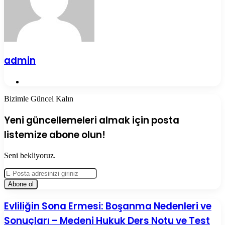
admin
Web
sitesi
Bizimle Güncel Kalın
Yeni güncellemeleri almak için posta
listemize abone olun!
Seni bekliyoruz.
E-
Posta
adresinizi
giriniz
Evliliğin
Evliliğin Sona Ermesi: Boşanma Nedenleri ve
Sona
Sonuçları – Medeni Hukuk Ders Notu ve Test
Ermesi: