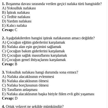
1.
Boşanma davası sırasında verilen geçici nafaka türü hangisidir?
A) Yoksulluk nafakası
B) İştirak nafakası
C) Tedbir nafakası
D) Yardım nafakası
E) Kalıcı nafaka
Cevap:
C
2.
Aşağıdakilerden hangisi iştirak nafakasının amacı değildir?
A) Çocuğun eğitim giderlerini karşılamak
B) Nafaka alan eşin geçimini sağlamak
C) Çocuğun bakım giderlerini karşılamak
D) Çocuğun sağlık masraflarını karşılamak
E) Çocuğun genel ihtiyaçlarını karşılamak
Cevap:
B
3.
Yoksulluk nafakası hangi durumda sona ermez?
A) Nafaka alacaklısının evlenmesi
B) Nafaka alacaklısının ölmesi
C) Nafaka borçlusunun ölmesi
D) Tarafların anlaşması
E) Nafaka alacaklısının başka biriyle fiilen evli gibi yaşaması
Cevap:
D
4.
Ortak velayet ne şekilde mümkündür?