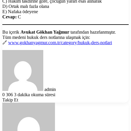
C) Hakim takdirine göre, çocuğun yararı esas alınarak
D) Ortak malı fazla olana
E) Nafaka ödeyene
Cevap:
C
Bu içerik
Avukat Gökhan Yağmur
tarafından hazırlanmıştır.
Tüm medeni hukuk ders notlarına ulaşmak için:
🔗
www.gokhanyagmur.com.tr/category/hukuk-ders-notlari
Bir
e-
posta
göndermek
admin
0
306
3 dakika okuma süresi
Takip Et