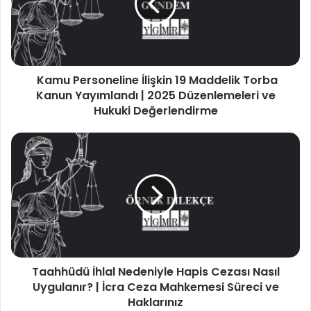
Maddelik
Torba
Kanun
Yayımlandı
|
Kamu Personeline İlişkin 19 Maddelik Torba
2025
Düzenlemeleri
Kanun Yayımlandı | 2025 Düzenlemeleri ve
ve
Hukuki Değerlendirme
Hukuki
Değerlendirme
Taahhüdü
İhlal
Nedeniyle
Hapis
Cezası
Nasıl
Uygulanır?
|
İcra
Taahhüdü İhlal Nedeniyle Hapis Cezası Nasıl
Ceza
Mahkemesi
Uygulanır? | İcra Ceza Mahkemesi Süreci ve
Süreci
Haklarınız