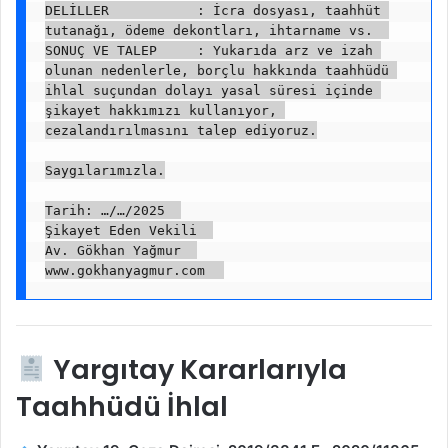
DELİLLER           : İcra dosyası, taahhüt 
tutanağı, ödeme dekontları, ihtarname vs.  
SONUÇ VE TALEP     : Yukarıda arz ve izah 
olunan nedenlerle, borçlu hakkında taahhüdü 
ihlal suçundan dolayı yasal süresi içinde 
şikayet hakkımızı kullanıyor, 
cezalandırılmasını talep ediyoruz.
Saygılarımızla.
Tarih: …/…/2025  
Şikayet Eden Vekili  
Av. Gökhan Yağmur  
www.gokhanyagmur.com  
Yargıtay Kararlarıyla
Taahhüdü İhlal