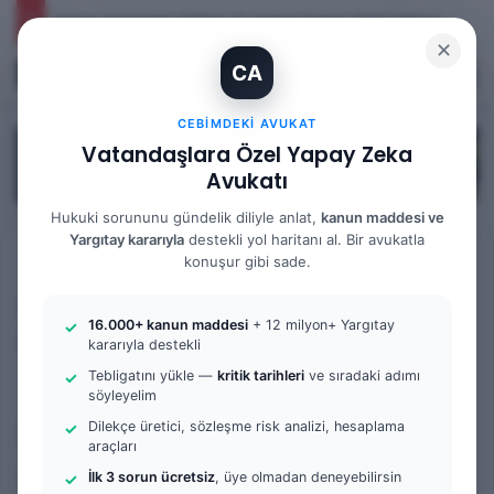
Yargıtay Kararı İncelemesi ve Tanık Beyanları: 9. Hukuk Dairesi 2025/7089 K.
✕
CA
Kayıt Ol
Arama 
M
CEBIMDEKI AVUKAT
Vatandaşlara Özel Yapay Zeka
Avukatı
Hukuki sorununu gündelik diliyle anlat,
kanun maddesi ve
Yargıtay kararıyla
destekli yol haritanı al. Bir avukatla
Anasayfa
/
Tüm Yazılar
konuşur gibi sade.
Tüm Yazılar
İcra Ceza Mahkemesi
16.000+ kanun maddesi
+ 12 milyon+ Yargıtay
Örnek Dilekçe & Rehber
kararıyla destekli
Tebligatını yükle —
kritik tarihleri
ve sıradaki adımı
Taahhüdü İhlal Suçu Nedir?
söyleyelim
| İcra Ceza Mahkemesi ve
Dilekçe üretici, sözleşme risk analizi, hesaplama
araçları
Dilekçe Örneğiyle Detaylı
İlk 3 sorun ücretsiz
, üye olmadan deneyebilirsin