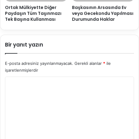
Ortak Mülkiyette Diğer
Başkasının Arsasında Ev
Paydaşın Tüm Taşınmazı
veya Gecekondu Yapılması
Tek Başına Kullanması
Durumunda Haklar
Bir yanıt yazın
E-posta adresiniz yayınlanmayacak.
Gerekli alanlar
*
ile
işaretlenmişlerdir
Y
o
r
u
m
*