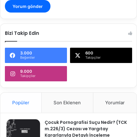
Bizi Takip Edin
3.000
600
Beğeniler
Takipçiler
9.000
Takipçiler
Popüler
Son Eklenen
Yorumlar
Çocuk Pornografisi Suçu Nedir? (TCK
m.226/3) Cezası ve Yargıtay
Kararlarıyla Detaylı İnceleme