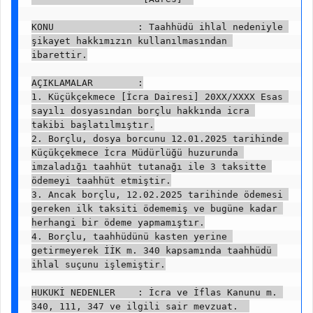
KONU               : Taahhüdü ihlal nedeniyle 
şikayet hakkımızın kullanılmasından 
ibarettir.
AÇIKLAMALAR        :
1. Küçükçekmece [İcra Dairesi] 20XX/XXXX Esas 
sayılı dosyasından borçlu hakkında icra 
takibi başlatılmıştır.
2. Borçlu, dosya borcunu 12.01.2025 tarihinde 
Küçükçekmece İcra Müdürlüğü huzurunda 
imzaladığı taahhüt tutanağı ile 3 taksitte 
ödemeyi taahhüt etmiştir.
3. Ancak borçlu, 12.02.2025 tarihinde ödemesi 
gereken ilk taksiti ödememiş ve bugüne kadar 
herhangi bir ödeme yapmamıştır.
4. Borçlu, taahhüdünü kasten yerine 
getirmeyerek İİK m. 340 kapsamında taahhüdü 
ihlal suçunu işlemiştir.
HUKUKİ NEDENLER    : İcra ve İflas Kanunu m. 
340, 111, 347 ve ilgili sair mevzuat.  