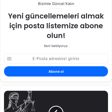
Bizimle Güncel Kalın
Yeni güncellemeleri almak
için posta listemize abone
olun!
Seni bekliyoruz.
E-
Posta
adresinizi
giriniz
Kamu
Personeline
İlişkin
19