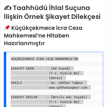
✍️ Taahhüdü İhlal Suçuna
İlişkin Örnek Şikayet Dilekçesi
Küçükçekmece İcra Ceza
Mahkemesi’ne Hitaben
Hazırlanmıştır
KÜÇÜKÇEKMECE İCRA CEZA MAHKEMESİ’NE
ŞİKAYET EDEN       : [Ad Soyad]  
                    [T.C. Kimlik No]  
                    [Adres]  
VEKİLİ             : Av. Gökhan Yağmur  
                    www.gokhanyagmur.com  
ŞİKAYET EDİLEN     : [Borçlu Adı Soyadı]  
                    [T.C. Kimlik No]  
                    [Adres]  