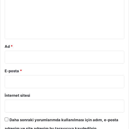
r
u
m
*
Ad
*
E-posta
*
İnternet sitesi
Daha sonraki yorumlarımda kullanılması için adım, e-posta
adresim ve site adresim bu tarayıcıya kaydedilsin.