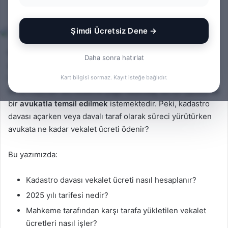
Bir
admin
0
1.343
3 dakika okuma süresi
e-
Şimdi Ücretsiz Dene →
posta
göndermek
Kadastro davaları; mülkiyet hakkı, zilyetlik, tapu tescili ve
Daha sonra hatırlat
sınır anlaşmazlıkları gibi ciddi hak ve menfaatleri
ilgilendiren, teknik bilgilerin yoğun şekilde yer aldığı dava
Kart bilgisi sormaz. Kayıt isteğe bağlıdır.
türlerindendir. Bu nedenle çoğu vatandaş, bu tür davalarda
bir
avukatla temsil edilmek
istemektedir. Peki, kadastro
davası açarken veya davalı taraf olarak süreci yürütürken
avukata ne kadar vekalet ücreti ödenir?
Bu yazımızda:
Kadastro davası vekalet ücreti nasıl hesaplanır?
2025 yılı tarifesi nedir?
Mahkeme tarafından karşı tarafa yükletilen vekalet
ücretleri nasıl işler?