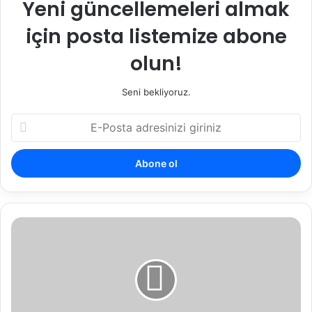
Yeni güncellemeleri almak
için posta listemize abone
olun!
Seni bekliyoruz.
E-
Posta
adresinizi
giriniz
Kadastro
Tutanaklarına
Karşı
Dava
Nereye
Açılır?
|