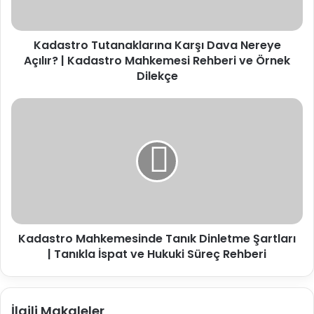
Kadastro
Mahkemesi
Kadastro Tutanaklarına Karşı Dava Nereye
Rehberi
ve
Açılır? | Kadastro Mahkemesi Rehberi ve Örnek
Örnek
Dilekçe
Dilekçe
Kadastro
Mahkemesinde
Tanık
Dinletme
Şartları
|
Tanıkla
İspat
ve
Kadastro Mahkemesinde Tanık Dinletme Şartları
Hukuki
Süreç
| Tanıkla İspat ve Hukuki Süreç Rehberi
Rehberi
İlgili Makaleler