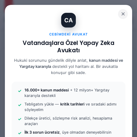
✕
CA
Kayıt Ol
Arama 
M
CEBIMDEKI AVUKAT
Vatandaşlara Özel Yapay Zeka
Avukatı
Anasayfa
/
Tüm Yazılar
Hukuki sorununu gündelik diliyle anlat,
kanun maddesi ve
Yargıtay kararıyla
destekli yol haritanı al. Bir avukatla
Tüm Yazılar
Kadastro Mahkemesi
konuşur gibi sade.
Örnek Dilekçe & Rehber
16.000+ kanun maddesi
+ 12 milyon+ Yargıtay
Kadastro Davasında
kararıyla destekli
Vekalet Ücreti Ne Kadar
Tebligatını yükle —
kritik tarihleri
ve sıradaki adımı
söyleyelim
Olur? | 2025 Güncel Rehber
Dilekçe üretici, sözleşme risk analizi, hesaplama
araçları
ve Açıklamalar
İlk 3 sorun ücretsiz
, üye olmadan deneyebilirsin