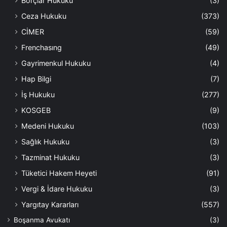
Borçlar Hukuku
(3)
Ceza Hukuku
(373)
CİMER
(59)
Frenchasıng
(49)
Gayrimenkul Hukuku
(4)
Hap Bilgi
(7)
İş Hukuku
(277)
KOSGEB
(9)
Medeni Hukuku
(103)
Sağlık Hukuku
(3)
Tazminat Hukuku
(3)
Tüketici Hakem Heyeti
(91)
Vergi & İdare Hukuku
(3)
Yargıtay Kararları
(557)
Boşanma Avukatı
(3)