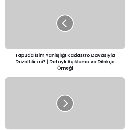
İsim
Yanlışlığı
Kadastro
Davasıyla
Düzeltilir
mi?
|
Detaylı
Tapuda İsim Yanlışlığı Kadastro Davasıyla
Açıklama
ve
Düzeltilir mi? | Detaylı Açıklama ve Dilekçe
Dilekçe
Örneği
Örneği
Kadastro
Davası
Açma
Şartları
Nelerdir?
|
Dava
Rehberi
ve