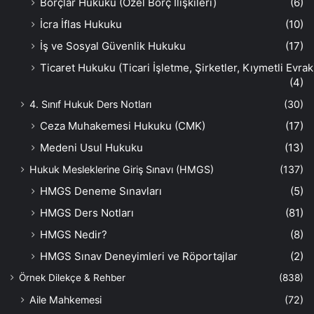
Borçlar Hukuku (Özel Borç İlişkileri)
(6)
İcra İflas Hukuku
(10)
İş ve Sosyal Güvenlik Hukuku
(17)
Ticaret Hukuku (Ticari İşletme, Şirketler, Kıymetli Evrak
(4)
4. Sınıf Hukuk Ders Notları
(30)
Ceza Muhakemesi Hukuku (CMK)
(17)
Medeni Usul Hukuku
(13)
Hukuk Mesleklerine Giriş Sınavı (HMGS)
(137)
HMGS Deneme Sınavları
(5)
HMGS Ders Notları
(81)
HMGS Nedir?
(8)
HMGS Sınav Deneyimleri ve Röportajlar
(2)
Örnek Dilekçe & Rehber
(838)
Aile Mahkemesi
(72)