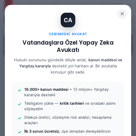
İhtiyaç Nedeniyle Tahliye: 9. Hukuk Dairesi 2025/7083 K.
✕
CA
Kayıt Ol
Arama 
M
CEBIMDEKI AVUKAT
Vatandaşlara Özel Yapay Zeka
Avukatı
Hukuki sorununu gündelik diliyle anlat,
kanun maddesi ve
Yargıtay kararıyla
destekli yol haritanı al. Bir avukatla
Anasayfa
/
Tüm Yazılar
konuşur gibi sade.
Tüm Yazılar
Kadastro Mahkemesi
16.000+ kanun maddesi
+ 12 milyon+ Yargıtay
Örnek Dilekçe & Rehber
kararıyla destekli
Tebligatını yükle —
kritik tarihleri
ve sıradaki adımı
Kadastro İşlemi İptali
söyleyelim
Davası Nedir? | Dilekçe
Dilekçe üretici, sözleşme risk analizi, hesaplama
araçları
Örneği ve Hukuki Rehber
İlk 3 sorun ücretsiz
, üye olmadan deneyebilirsin