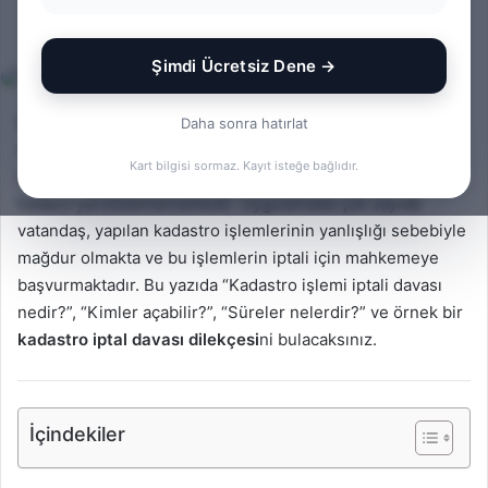
Bir
admin
0
279
2 dakika okuma süresi
e-
Şimdi Ücretsiz Dene →
posta
göndermek
Kadastro işlemleri, taşınmazların sınırlarının, maliklerinin
Daha sonra hatırlat
ve hukuki durumlarının belirlenmesi amacıyla yapılan
Kart bilgisi sormaz. Kayıt isteğe bağlıdır.
teknik ve hukuki bir süreçtir. Ancak bu süreç her zaman
hatasız yürütülememektedir. Uygulamada çok sayıda
vatandaş, yapılan kadastro işlemlerinin yanlışlığı sebebiyle
mağdur olmakta ve bu işlemlerin iptali için mahkemeye
başvurmaktadır. Bu yazıda “Kadastro işlemi iptali davası
nedir?”, “Kimler açabilir?”, “Süreler nelerdir?” ve örnek bir
kadastro iptal davası dilekçesi
ni bulacaksınız.
İçindekiler