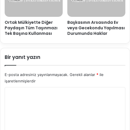
Ortak Mülkiyette Diğer
Başkasının Arsasında Ev
Paydaşın Tüm Taşınmazı
veya Gecekondu Yapılması
Tek Başına Kullanması
Durumunda Haklar
Bir yanıt yazın
E-posta adresiniz yayınlanmayacak.
Gerekli alanlar
*
ile
işaretlenmişlerdir
Y
o
r
u
m