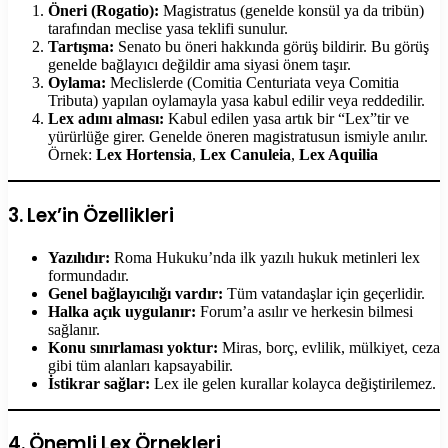
Öneri (Rogatio):
Magistratus (genelde konsül ya da tribün)
tarafından meclise yasa teklifi sunulur.
Tartışma:
Senato bu öneri hakkında görüş bildirir. Bu görüş
genelde bağlayıcı değildir ama siyasi önem taşır.
Oylama:
Meclislerde (Comitia Centuriata veya Comitia
Tributa) yapılan oylamayla yasa kabul edilir veya reddedilir.
Lex adını alması:
Kabul edilen yasa artık bir “Lex”tir ve
yürürlüğe girer. Genelde öneren magistratusun ismiyle anılır.
Örnek:
Lex Hortensia
,
Lex Canuleia
,
Lex Aquilia
3. Lex’in Özellikleri
Yazılıdır:
Roma Hukuku’nda ilk yazılı hukuk metinleri lex
formundadır.
Genel bağlayıcılığı vardır:
Tüm vatandaşlar için geçerlidir.
Halka açık uygulanır:
Forum’a asılır ve herkesin bilmesi
sağlanır.
Konu sınırlaması yoktur:
Miras, borç, evlilik, mülkiyet, ceza
gibi tüm alanları kapsayabilir.
İstikrar sağlar:
Lex ile gelen kurallar kolayca değiştirilemez.
4. Önemli Lex Örnekleri