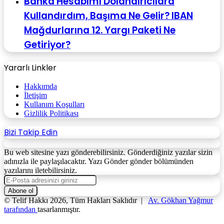
Banka Hesabımı Dolandırıcılara
Kullandırdım, Başıma Ne Gelir? IBAN
Mağdurlarına 12. Yargı Paketi Ne
Getiriyor?
Yararlı Linkler
Hakkımda
İletişim
Kullanım Koşulları
Gizlilik Politikası
Bizi Takip Edin
Bu web sitesine yazı gönderebilirsiniz. Gönderdiğiniz yazılar sizin
adınızla ile paylaşılacaktır. Yazı Gönder gönder bölümünden
yazılarını iletebilirsiniz.
E-
Posta
adresinizi
© Telif Hakkı 2026, Tüm Hakları Saklıdır |
Av. Gökhan Yağmur
giriniz
tarafından
tasarlanmıştır.