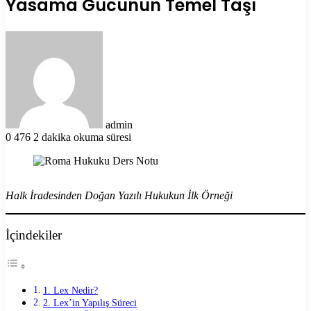
Yasama Gücünün Temel Taşı
Bir
e-
posta
göndermek
admin
0
476
2 dakika okuma süresi
Halk İradesinden Doğan Yazılı Hukukun İlk Örneği
İçindekiler
1. Lex Nedir?
2. Lex’in Yapılış Süreci