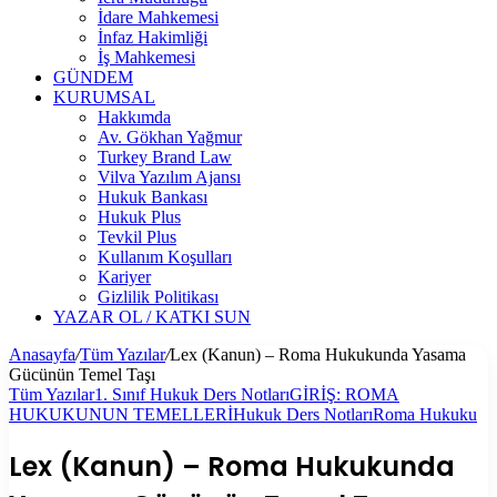
İdare Mahkemesi
İnfaz Hakimliği
İş Mahkemesi
GÜNDEM
KURUMSAL
Hakkımda
Av. Gökhan Yağmur
Turkey Brand Law
Vilva Yazılım Ajansı
Hukuk Bankası
Hukuk Plus
Tevkil Plus
Kullanım Koşulları
Kariyer
Gizlilik Politikası
YAZAR OL / KATKI SUN
Anasayfa
/
Tüm Yazılar
/
Lex (Kanun) – Roma Hukukunda Yasama
Gücünün Temel Taşı
Tüm Yazılar
1. Sınıf Hukuk Ders Notları
GİRİŞ: ROMA
HUKUKUNUN TEMELLERİ
Hukuk Ders Notları
Roma Hukuku
Lex (Kanun) – Roma Hukukunda