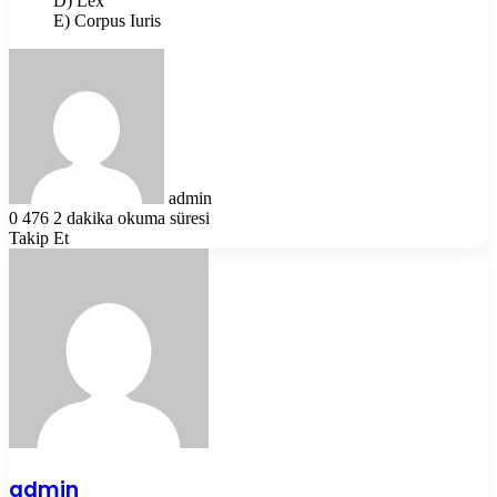
D) Lex
E) Corpus Iuris
Bir
e-
posta
göndermek
admin
0
476
2 dakika okuma süresi
Takip Et
admin