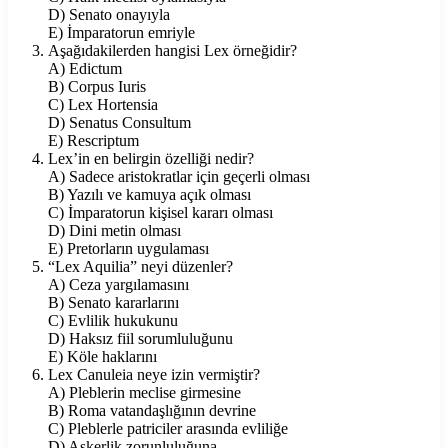
D) Senato onayıyla
E) İmparatorun emriyle
Aşağıdakilerden hangisi Lex örneğidir?
A) Edictum
B) Corpus Iuris
C) Lex Hortensia
D) Senatus Consultum
E) Rescriptum
Lex’in en belirgin özelliği nedir?
A) Sadece aristokratlar için geçerli olması
B) Yazılı ve kamuya açık olması
C) İmparatorun kişisel kararı olması
D) Dini metin olması
E) Pretorların uygulaması
“Lex Aquilia” neyi düzenler?
A) Ceza yargılamasını
B) Senato kararlarını
C) Evlilik hukukunu
D) Haksız fiil sorumluluğunu
E) Köle haklarını
Lex Canuleia neye izin vermiştir?
A) Pleblerin meclise girmesine
B) Roma vatandaşlığının devrine
C) Pleblerle patriciler arasında evliliğe
D) Askerlik zorunluluğuna