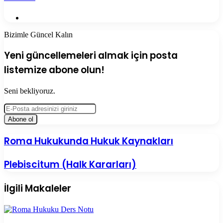
Web
sitesi
Bizimle Güncel Kalın
Yeni güncellemeleri almak için posta
listemize abone olun!
Seni bekliyoruz.
E-
Posta
adresinizi
giriniz
Roma
Roma Hukukunda Hukuk Kaynakları
Hukukunda
Hukuk
Plebiscitum
Plebiscitum (Halk Kararları)
Kaynakları
(Halk
Kararları)
İlgili Makaleler