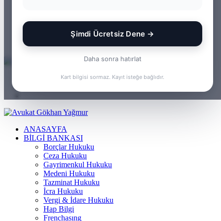
WhatsApp
Kayıt
Ol
Rastgele
Makale
Kenar
Şimdi Ücretsiz Dene →
Bölmesi
Arama
yap
Daha sonra hatırlat
...
Menü
Kart bilgisi sormaz. Kayıt isteğe bağlıdır.
Arama
yap
Kayıt
...
Ol
ANASAYFA
BILGI BANKASI
Borçlar Hukuku
Ceza Hukuku
Gayrimenkul Hukuku
Medeni Hukuku
Tazminat Hukuku
İcra Hukuku
Vergi & İdare Hukuku
Hap Bilgi
Frenchasıng