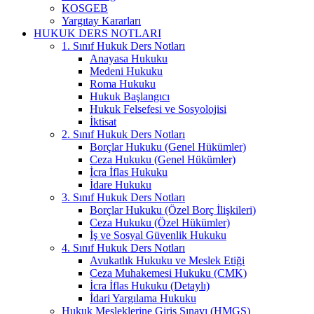
KOSGEB
Yargıtay Kararları
HUKUK DERS NOTLARI
1. Sınıf Hukuk Ders Notları
Anayasa Hukuku
Medeni Hukuku
Roma Hukuku
Hukuk Başlangıcı
Hukuk Felsefesi ve Sosyolojisi
İktisat
2. Sınıf Hukuk Ders Notları
Borçlar Hukuku (Genel Hükümler)
Ceza Hukuku (Genel Hükümler)
İcra İflas Hukuku
İdare Hukuku
3. Sınıf Hukuk Ders Notları
Borçlar Hukuku (Özel Borç İlişkileri)
Ceza Hukuku (Özel Hükümler)
İş ve Sosyal Güvenlik Hukuku
4. Sınıf Hukuk Ders Notları
Avukatlık Hukuku ve Meslek Etiği
Ceza Muhakemesi Hukuku (CMK)
İcra İflas Hukuku (Detaylı)
İdari Yargılama Hukuku
Hukuk Mesleklerine Giriş Sınavı (HMGS)