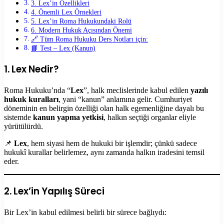
3. Lex’in Özellikleri
4. Önemli Lex Örnekleri
5. Lex’in Roma Hukukundaki Rolü
6. Modern Hukuk Açısından Önemi
🔗 Tüm Roma Hukuku Ders Notları için:
📘 Test – Lex (Kanun)
1. Lex Nedir?
Roma Hukuku’nda “
Lex
”, halk meclislerinde kabul edilen
yazılı
hukuk kuralları
, yani “kanun” anlamına gelir. Cumhuriyet
döneminin en belirgin özelliği olan halk egemenliğine dayalı bu
sistemde
kanun yapma yetkisi
, halkın seçtiği organlar eliyle
yürütülürdü.
📌
Lex
, hem siyasi hem de hukuki bir işlemdir; çünkü sadece
hukukî kurallar belirlemez, aynı zamanda halkın iradesini temsil
eder.
2. Lex’in Yapılış Süreci
Bir Lex’in kabul edilmesi belirli bir sürece bağlıydı: