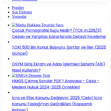
Popüler
Son Eklenen
Yorumlar
Çocuk Pornografisi Suçu Nedir? (TCK m.226/3)
Cezası ve Yargıtay Kararlarıyla Detaylı İnceleme
TOKİ 500 Bin Konut Başvuru, Şartlar ve İller (2025
Güncel)
ÖSYM Giriş Ekranı ve Aday İşlemleri Sistemi (AİS)
Nasıl Kullanılır?
HMGS Çıkmış Sorular PDF | Anayasa – Ceza –
Medeni Hukuk 2024-2025 Örnekleri
İcra ve İflas Kanunu Değişiyor: 2025 “Cebrî İcra
Kanunu Taslağı”nın Getirdikleri (Kapsamlı
Rehber)