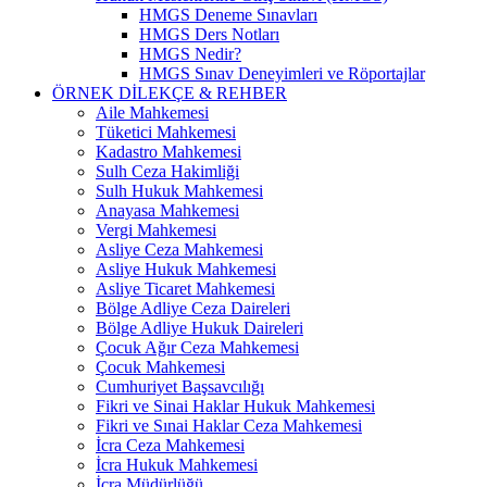
HMGS Deneme Sınavları
HMGS Ders Notları
HMGS Nedir?
HMGS Sınav Deneyimleri ve Röportajlar
ÖRNEK DILEKÇE & REHBER
Aile Mahkemesi
Tüketici Mahkemesi
Kadastro Mahkemesi
Sulh Ceza Hakimliği
Sulh Hukuk Mahkemesi
Anayasa Mahkemesi
Vergi Mahkemesi
Asliye Ceza Mahkemesi
Asliye Hukuk Mahkemesi
Asliye Ticaret Mahkemesi
Bölge Adliye Ceza Daireleri
Bölge Adliye Hukuk Daireleri
Çocuk Ağır Ceza Mahkemesi
Çocuk Mahkemesi
Cumhuriyet Başsavcılığı
Fikri ve Sinai Haklar Hukuk Mahkemesi
Fikri ve Sınai Haklar Ceza Mahkemesi
İcra Ceza Mahkemesi
İcra Hukuk Mahkemesi
İcra Müdürlüğü