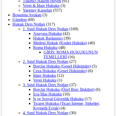
Tüketici Hakem Heyeti
(91)
Vergi & İdare Hukuku
(3)
Yargıtay Kararları
(557)
Boşanma Avukatı
(3)
Gündem
(69)
Hukuk Ders Notları
(317)
1. Sınıf Hukuk Ders Notları
(169)
Anayasa Hukuku
(42)
Hukuk Başlangıcı
(39)
Medeni Hukuk (Kişiler Hukuku)
(40)
Roma Hukuku
(48)
GİRİŞ: ROMA HUKUKUNUN
TEMELLERİ
(16)
2. Sınıf Hukuk Ders Notları
(27)
Borçlar Hukuku (Genel Hükümler)
(5)
Ceza Hukuku (Genel Hükümler)
(6)
İdare Hukuku
(12)
Vergi Hukuku
(1)
3. Sınıf Hukuk Ders Notları
(37)
Borçlar Hukuku (Özel Borç İlişkileri)
(6)
İcra İflas Hukuku
(10)
İş ve Sosyal Güvenlik Hukuku
(17)
Ticaret Hukuku (Ticari İşletme, Şirketler,
Kıymetli Evrak)
(4)
4. Sınıf Hukuk Ders Notları
(30)