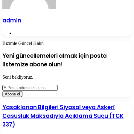
admin
Web
sitesi
Bizimle Güncel Kalın
Yeni güncellemeleri almak için posta
listemize abone olun!
Seni bekliyoruz.
E-
Posta
adresinizi
giriniz
Yasaklanan
Yasaklanan Bilgileri Siyasal veya Askerî
Bilgileri
Casusluk Maksadıyla Açıklama Suçu (TCK
Siyasal
veya
337)
Askerî
Casusluk