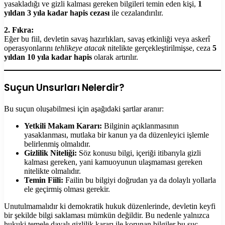
yasakladığı ve gizli kalması gereken bilgileri temin eden kişi,
1
yıldan 3 yıla kadar hapis cezası
ile cezalandırılır.
2. Fıkra:
Eğer bu fiil, devletin savaş hazırlıkları, savaş etkinliği veya askerî
operasyonlarını
tehlikeye atacak
nitelikte gerçekleştirilmişse, ceza
5
yıldan 10 yıla kadar hapis
olarak artırılır.
Suçun Unsurları Nelerdir?
Bu suçun oluşabilmesi için aşağıdaki şartlar aranır:
Yetkili Makam Kararı:
Bilginin açıklanmasının
yasaklanması, mutlaka bir kanun ya da düzenleyici işlemle
belirlenmiş olmalıdır.
Gizlilik Niteliği:
Söz konusu bilgi, içeriği itibarıyla gizli
kalması gereken, yani kamuoyunun ulaşmaması gereken
nitelikte olmalıdır.
Temin Fiili:
Failin bu bilgiyi doğrudan ya da dolaylı yollarla
ele geçirmiş olması gerekir.
Unutulmamalıdır ki demokratik hukuk düzenlerinde, devletin keyfi
bir şekilde bilgi saklaması mümkün değildir. Bu nedenle yalnızca
hukuki temele dayalı gizlilik kararı ile korunan bilgiler bu suç