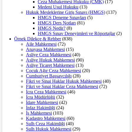
Ceza Muhakemesi Hukuku (CMK)
(17)
Medeni Usul Hukuku
(13)
Hukuk Mesleklerine Giriş Sınavı (HMGS)
(137)
HMGS Deneme Sınavları
(5)
HMGS Ders Notları
(81)
HMGS Nedir?
(8)
HMGS Sınav Deneyimleri ve Röportajlar
(2)
Örnek Dilekçe & Rehber
(838)
Aile Mahkemesi
(72)
Anayasa Mahkemesi
(15)
Asliye Ceza Mahkemesi
(40)
Asliye Hukuk Mahkemesi
(90)
Asliye Ticaret Mahkemesi
(13)
Çocuk Ağır Ceza Mahkemesi
(20)
Cumhuriyet Başsavcılığı
(28)
Fikri ve Sinai Haklar Hukuk Mahkemesi
(40)
Fikri ve Sınai Haklar Ceza Mahkemesi
(72)
İcra Ceza Mahkemesi
(46)
İcra Müdürlüğü
(32)
İdare Mahkemesi
(42)
İnfaz Hakimliği
(24)
İş Mahkemesi
(103)
Kadastro Mahkemesi
(60)
Sulh Ceza Hakimliği
(40)
Sulh Hukuk Mahkemesi
(29)