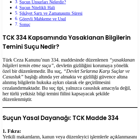
Suçun Unsurları Nelerdir?
Suçun Nitelikli Hali
Şikâyet Şartı ve Zamanaşımı Süresi
Görevli Mahkeme ve Usul
Sonuç
TCK 334 Kapsamında Yasaklanan Bilgilerin
Temini Suçu Nedir?
Türk Ceza Kanunu’nun 334. maddesinde düzenlenen
“yasaklanan
bilgileri temin etme suçu”
, devletin gizliliğini korumaya yönelik
özel bir düzenlemedir. Bu suç,
“Devlet Sırlarına Karşı Suçlar ve
Casusluk”
başlığı altında yer almakta ve gizliliği güvence altına
alınmış bilgilerin hukuka aykırı olarak ele geçirilmesini
cezalandırmaktadır. Bu suç tipi, yalnızca casusluk amacıyla değil,
her türlü yetkisiz bilgi temini fiilini kapsayacak şekilde
düzenlenmiştir.
Suçun Yasal Dayanağı: TCK Madde 334
1. Fıkra:
Yetkili makamların, kanun veya düzenleyici işlemlerle açıklanmasını