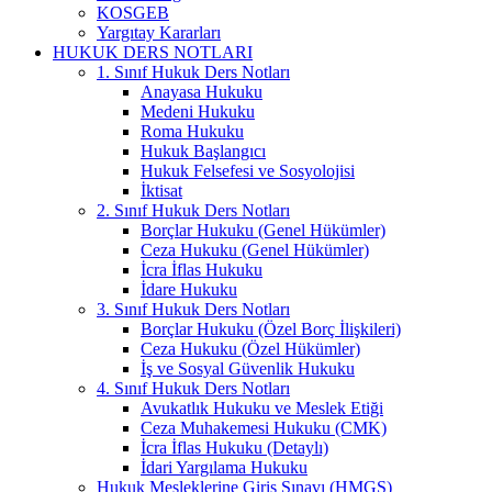
KOSGEB
Yargıtay Kararları
HUKUK DERS NOTLARI
1. Sınıf Hukuk Ders Notları
Anayasa Hukuku
Medeni Hukuku
Roma Hukuku
Hukuk Başlangıcı
Hukuk Felsefesi ve Sosyolojisi
İktisat
2. Sınıf Hukuk Ders Notları
Borçlar Hukuku (Genel Hükümler)
Ceza Hukuku (Genel Hükümler)
İcra İflas Hukuku
İdare Hukuku
3. Sınıf Hukuk Ders Notları
Borçlar Hukuku (Özel Borç İlişkileri)
Ceza Hukuku (Özel Hükümler)
İş ve Sosyal Güvenlik Hukuku
4. Sınıf Hukuk Ders Notları
Avukatlık Hukuku ve Meslek Etiği
Ceza Muhakemesi Hukuku (CMK)
İcra İflas Hukuku (Detaylı)
İdari Yargılama Hukuku
Hukuk Mesleklerine Giriş Sınavı (HMGS)