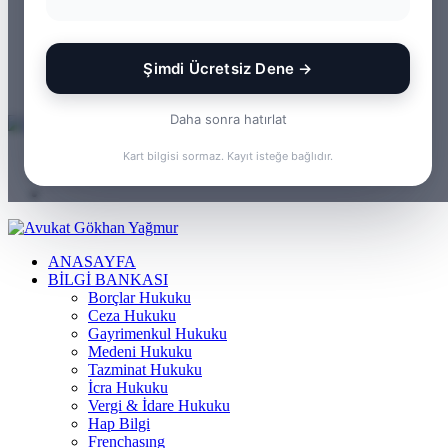
WhatsApp
Kayıt
Ol
Rastgele
Makale
Kenar
Şimdi Ücretsiz Dene →
Bölmesi
Arama
yap
Daha sonra hatırlat
...
Menü
Kart bilgisi sormaz. Kayıt isteğe bağlıdır.
Arama
yap
Kayıt
...
Ol
ANASAYFA
BILGI BANKASI
Borçlar Hukuku
Ceza Hukuku
Gayrimenkul Hukuku
Medeni Hukuku
Tazminat Hukuku
İcra Hukuku
Vergi & İdare Hukuku
Hap Bilgi
Frenchasıng