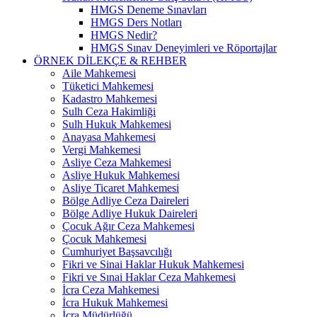
HMGS Deneme Sınavları
HMGS Ders Notları
HMGS Nedir?
HMGS Sınav Deneyimleri ve Röportajlar
ÖRNEK DILEKÇE & REHBER
Aile Mahkemesi
Tüketici Mahkemesi
Kadastro Mahkemesi
Sulh Ceza Hakimliği
Sulh Hukuk Mahkemesi
Anayasa Mahkemesi
Vergi Mahkemesi
Asliye Ceza Mahkemesi
Asliye Hukuk Mahkemesi
Asliye Ticaret Mahkemesi
Bölge Adliye Ceza Daireleri
Bölge Adliye Hukuk Daireleri
Çocuk Ağır Ceza Mahkemesi
Çocuk Mahkemesi
Cumhuriyet Başsavcılığı
Fikri ve Sinai Haklar Hukuk Mahkemesi
Fikri ve Sınai Haklar Ceza Mahkemesi
İcra Ceza Mahkemesi
İcra Hukuk Mahkemesi
İcra Müdürlüğü