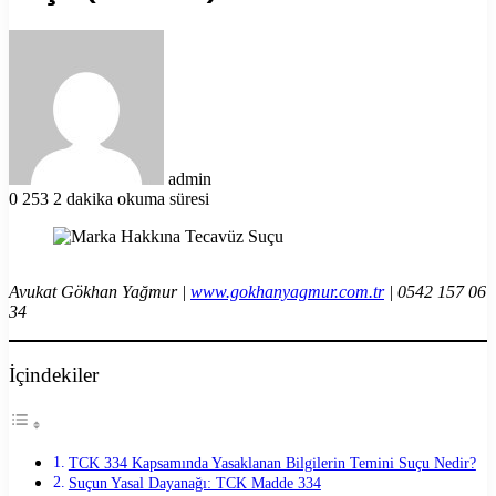
Bir
e-
posta
göndermek
admin
0
253
2 dakika okuma süresi
Avukat Gökhan Yağmur |
www.gokhanyagmur.com.tr
| 0542 157 06
34
İçindekiler
TCK 334 Kapsamında Yasaklanan Bilgilerin Temini Suçu Nedir?
Suçun Yasal Dayanağı: TCK Madde 334