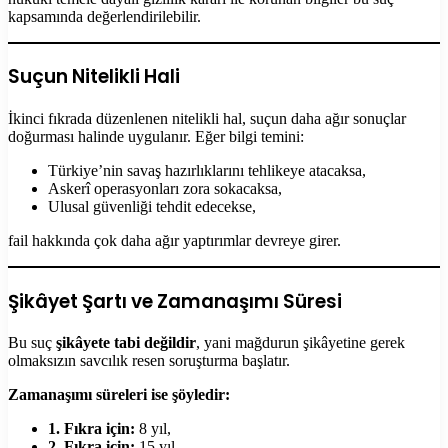
kapsamında değerlendirilebilir.
Suçun Nitelikli Hali
İkinci fıkrada düzenlenen nitelikli hal, suçun daha ağır sonuçlar
doğurması halinde uygulanır. Eğer bilgi temini:
Türkiye’nin savaş hazırlıklarını tehlikeye atacaksa,
Askerî operasyonları zora sokacaksa,
Ulusal güvenliği tehdit edecekse,
fail hakkında çok daha ağır yaptırımlar devreye girer.
Şikâyet Şartı ve Zamanaşımı Süresi
Bu suç
şikâyete tabi değildir
, yani mağdurun şikâyetine gerek
olmaksızın savcılık resen soruşturma başlatır.
Zamanaşımı süreleri ise şöyledir:
1. Fıkra için:
8 yıl,
2. Fıkra için:
15 yıl.