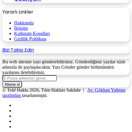
Yararlı Linkler
Hakkımda
İletişim
Kullanım Koşulları
Gizlilik Politikası
Bizi Takip Edin
Bu web sitesine yazı gönderebilirsiniz. Gönderdiğiniz yazılar sizin
adınızla ile paylaşılacaktır. Yazı Gönder gönder bölümünden
yazılarını iletebilirsiniz.
E-
Posta
adresinizi
© Telif Hakkı 2026, Tüm Hakları Saklıdır |
Av. Gökhan Yağmur
giriniz
tarafından
tasarlanmıştır.
Facebook
X
YouTube
Instagram
WhatsApp