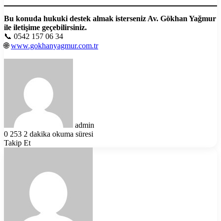
Bu konuda hukuki destek almak isterseniz Av. Gökhan Yağmur
ile iletişime geçebilirsiniz.
📞 0542 157 06 34
🌐
www.gokhanyagmur.com.tr
Bir
e-
posta
göndermek
admin
0
253
2 dakika okuma süresi
Takip Et