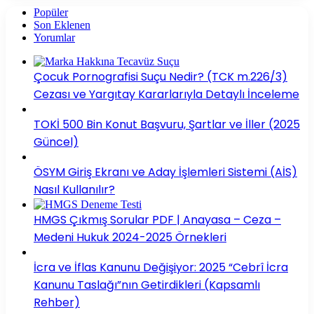
Popüler
Son Eklenen
Yorumlar
Çocuk Pornografisi Suçu Nedir? (TCK m.226/3)
Cezası ve Yargıtay Kararlarıyla Detaylı İnceleme
TOKİ 500 Bin Konut Başvuru, Şartlar ve İller (2025
Güncel)
ÖSYM Giriş Ekranı ve Aday İşlemleri Sistemi (AİS)
Nasıl Kullanılır?
HMGS Çıkmış Sorular PDF | Anayasa – Ceza –
Medeni Hukuk 2024-2025 Örnekleri
İcra ve İflas Kanunu Değişiyor: 2025 “Cebrî İcra
Kanunu Taslağı”nın Getirdikleri (Kapsamlı
Rehber)