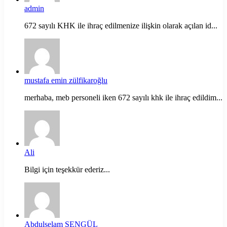
admin
672 sayılı KHK ile ihraç edilmenize ilişkin olarak açılan id...
mustafa emin zülfikaroğlu
merhaba, meb personeli iken 672 sayılı khk ile ihraç edildim...
Ali
Bilgi için teşekkür ederiz...
Abdulselam ŞENGÜL