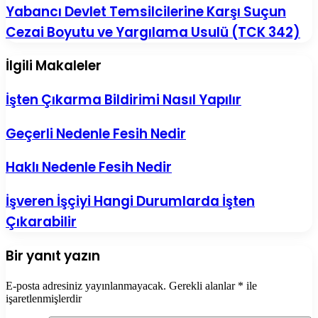
Yabancı
Yabancı Devlet Temsilcilerine Karşı Suçun
Maksadıyla
Devlet
Açıklama
Cezai Boyutu ve Yargılama Usulü (TCK 342)
Temsilcilerine
Suçu
Karşı
(TCK
Suçun
337)
İlgili Makaleler
Cezai
Boyutu
ve
İşten Çıkarma Bildirimi Nasıl Yapılır
Yargılama
Usulü
Geçerli Nedenle Fesih Nedir
(TCK
342)
Haklı Nedenle Fesih Nedir
İşveren İşçiyi Hangi Durumlarda İşten
Çıkarabilir
Bir yanıt yazın
E-posta adresiniz yayınlanmayacak.
Gerekli alanlar
*
ile
işaretlenmişlerdir