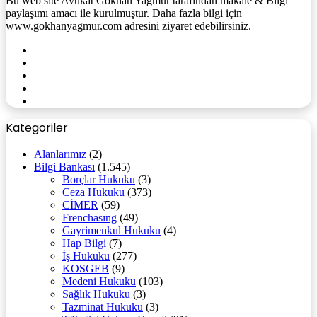
Bu web site Avukat Gökhan Yağmur tarafından makale & Bilgi
paylaşımı amacı ile kurulmuştur. Daha fazla bilgi için
www.gokhanyagmur.com adresini ziyaret edebilirsiniz.
Facebook
X
YouTube
Instagram
WhatsApp
Kategoriler
Alanlarımız
(2)
Bilgi Bankası
(1.545)
Borçlar Hukuku
(3)
Ceza Hukuku
(373)
CİMER
(59)
Frenchasıng
(49)
Gayrimenkul Hukuku
(4)
Hap Bilgi
(7)
İş Hukuku
(277)
KOSGEB
(9)
Medeni Hukuku
(103)
Sağlık Hukuku
(3)
Tazminat Hukuku
(3)