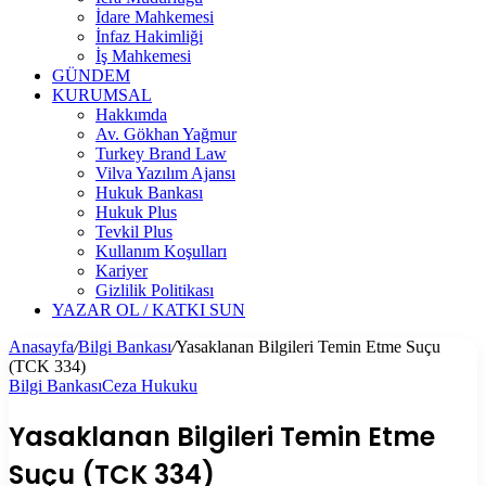
İdare Mahkemesi
İnfaz Hakimliği
İş Mahkemesi
GÜNDEM
KURUMSAL
Hakkımda
Av. Gökhan Yağmur
Turkey Brand Law
Vilva Yazılım Ajansı
Hukuk Bankası
Hukuk Plus
Tevkil Plus
Kullanım Koşulları
Kariyer
Gizlilik Politikası
YAZAR OL / KATKI SUN
Anasayfa
/
Bilgi Bankası
/
Yasaklanan Bilgileri Temin Etme Suçu
(TCK 334)
Bilgi Bankası
Ceza Hukuku
Yasaklanan Bilgileri Temin Etme
Suçu (TCK 334)