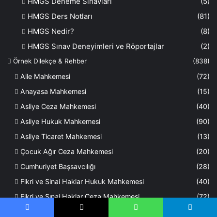
HMGS Deneme Sınavları
(5)
HMGS Ders Notları
(81)
HMGS Nedir?
(8)
HMGS Sınav Deneyimleri ve Röportajlar
(2)
Örnek Dilekçe & Rehber
(838)
Aile Mahkemesi
(72)
Anayasa Mahkemesi
(15)
Asliye Ceza Mahkemesi
(40)
Asliye Hukuk Mahkemesi
(90)
Asliye Ticaret Mahkemesi
(13)
Çocuk Ağır Ceza Mahkemesi
(20)
Cumhuriyet Başsavcılığı
(28)
Fikri ve Sinai Haklar Hukuk Mahkemesi
(40)
Fikri ve Sınai Haklar Ceza Mahkemesi
(72)
İcra Ceza Mahkemesi
(46)
Facebook
X
WhatsApp
Telegram