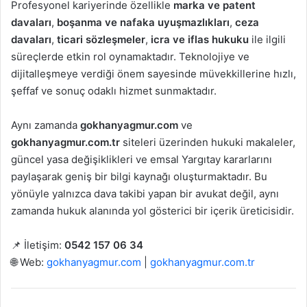
Profesyonel kariyerinde özellikle
marka ve patent
davaları
,
boşanma ve nafaka uyuşmazlıkları
,
ceza
davaları
,
ticari sözleşmeler
,
icra ve iflas hukuku
ile ilgili
süreçlerde etkin rol oynamaktadır. Teknolojiye ve
dijitalleşmeye verdiği önem sayesinde müvekkillerine hızlı,
şeffaf ve sonuç odaklı hizmet sunmaktadır.
Aynı zamanda
gokhanyagmur.com
ve
gokhanyagmur.com.tr
siteleri üzerinden hukuki makaleler,
güncel yasa değişiklikleri ve emsal Yargıtay kararlarını
paylaşarak geniş bir bilgi kaynağı oluşturmaktadır. Bu
yönüyle yalnızca dava takibi yapan bir avukat değil, aynı
zamanda hukuk alanında yol gösterici bir içerik üreticisidir.
📌 İletişim:
0542 157 06 34
🌐 Web:
gokhanyagmur.com
|
gokhanyagmur.com.tr