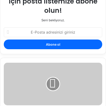
için posta listemize abone
olun!
Seni bekliyoruz.
E-
Posta
adresinizi
giriniz
Hakimin
Reddi
ve
Hakimin
Çekinmesi
(CMK
m.22-
31)