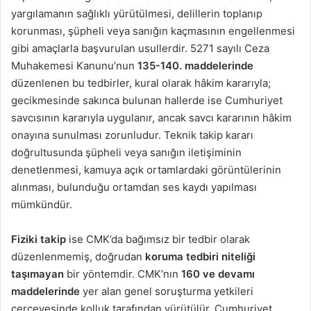
yargılamanın sağlıklı yürütülmesi, delillerin toplanıp
korunması, şüpheli veya sanığın kaçmasının engellenmesi
gibi amaçlarla başvurulan usullerdir. 5271 sayılı Ceza
Muhakemesi Kanunu’nun
135-140. maddelerinde
düzenlenen bu tedbirler, kural olarak hâkim kararıyla;
gecikmesinde sakınca bulunan hallerde ise Cumhuriyet
savcısının kararıyla uygulanır, ancak savcı kararının hâkim
onayına sunulması zorunludur. Teknik takip kararı
doğrultusunda şüpheli veya sanığın iletişiminin
denetlenmesi, kamuya açık ortamlardaki görüntülerinin
alınması, bulunduğu ortamdan ses kaydı yapılması
mümkündür.
Fiziki takip
ise CMK’da bağımsız bir tedbir olarak
düzenlenmemiş, doğrudan
koruma tedbiri niteliği
taşımayan
bir yöntemdir. CMK’nın
160 ve devamı
maddelerinde
yer alan genel soruşturma yetkileri
çerçevesinde kolluk tarafından yürütülür. Cumhuriyet