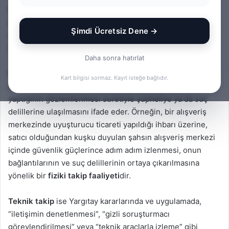
Muhakemesi Kanunu’nda doğrudan tanımlanmış kavramlar
değildir. Ancak, Yargıtay içtihatları ve kolluk kuvvetlerinin
Şimdi Ücretsiz Dene →
uygulamalarıyla birlikte, farklı delil toplama yöntemleri
olarak içerik kazanmışlardır.
Daha sonra hatırlat
Fiziki takip
, kişinin kamuya açık alanlarda sergilediği
Kart bilgisi sormaz. Kayıt isteğe bağlıdır.
davranışlarının, kimlerle görüştüğünün, nerelere gidip ne
yaptığının gözlemlenmesi suretiyle şüpheliye ya da suç
delillerine ulaşılmasını ifade eder. Örneğin, bir alışveriş
merkezinde uyuşturucu ticareti yapıldığı ihbarı üzerine,
satıcı olduğundan kuşku duyulan şahsın alışveriş merkezi
içinde güvenlik güçlerince adım adım izlenmesi, onun
bağlantılarının ve suç delillerinin ortaya çıkarılmasına
yönelik bir
fiziki takip faaliyeti
dir.
Teknik takip
ise Yargıtay kararlarında ve uygulamada,
“iletişimin denetlenmesi”, “gizli soruşturmacı
görevlendirilmesi” veya “teknik araçlarla izleme” gibi