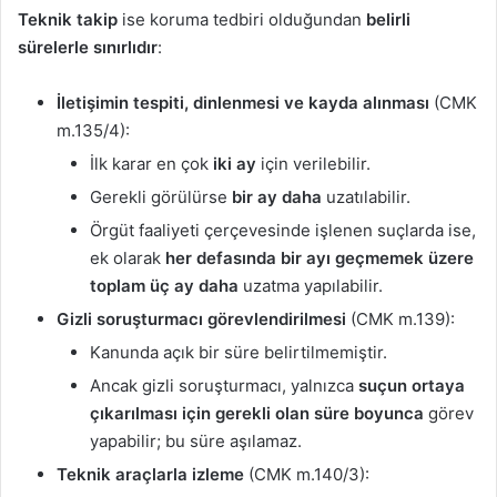
Teknik takip
ise koruma tedbiri olduğundan
belirli
sürelerle sınırlıdır
:
İletişimin tespiti, dinlenmesi ve kayda alınması
(CMK
m.135/4):
İlk karar en çok
iki ay
için verilebilir.
Gerekli görülürse
bir ay daha
uzatılabilir.
Örgüt faaliyeti çerçevesinde işlenen suçlarda ise,
ek olarak
her defasında bir ayı geçmemek üzere
toplam üç ay daha
uzatma yapılabilir.
Gizli soruşturmacı görevlendirilmesi
(CMK m.139):
Kanunda açık bir süre belirtilmemiştir.
Ancak gizli soruşturmacı, yalnızca
suçun ortaya
çıkarılması için gerekli olan süre boyunca
görev
yapabilir; bu süre aşılamaz.
Teknik araçlarla izleme
(CMK m.140/3):