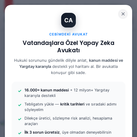
Yargıtay Kararı İncelemesi ve Tanık Beyanları: 9. Hukuk Dairesi 2025/7089 K.
✕
CA
Kayıt Ol
Arama 
M
CEBIMDEKI AVUKAT
Vatandaşlara Özel Yapay Zeka
Avukatı
Anasayfa
/
Bilgi Bankası
Hukuki sorununu gündelik diliyle anlat,
kanun maddesi ve
Yargıtay kararıyla
destekli yol haritanı al. Bir avukatla
Bilgi Bankası
Ceza Hukuku
konuşur gibi sade.
Teknik Takip ve Fiziki Takip
16.000+ kanun maddesi
+ 12 milyon+ Yargıtay
Nedir? 2025
kararıyla destekli
Tebligatını yükle —
kritik tarihleri
ve sıradaki adımı
söyleyelim
Bir
admin
0
659
6 dakika okuma süresi
e-
Dilekçe üretici, sözleşme risk analizi, hesaplama
araçları
posta
göndermek
İlk 3 sorun ücretsiz
, üye olmadan deneyebilirsin
Teknik Takip ve Fiziki Takip kavramları, 5271 sayılı Ceza