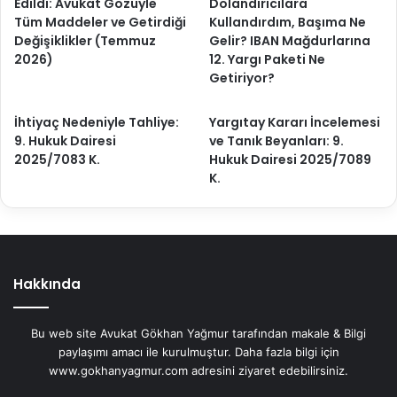
Edildi: Avukat Gözüyle
Dolandırıcılara
Tüm Maddeler ve Getirdiği
Kullandırdım, Başıma Ne
Değişiklikler (Temmuz
Gelir? IBAN Mağdurlarına
2026)
12. Yargı Paketi Ne
Getiriyor?
İhtiyaç Nedeniyle Tahliye:
Yargıtay Kararı İncelemesi
9. Hukuk Dairesi
ve Tanık Beyanları: 9.
2025/7083 K.
Hukuk Dairesi 2025/7089
K.
Hakkında
Bu web site Avukat Gökhan Yağmur tarafından makale & Bilgi
paylaşımı amacı ile kurulmuştur. Daha fazla bilgi için
www.gokhanyagmur.com adresini ziyaret edebilirsiniz.