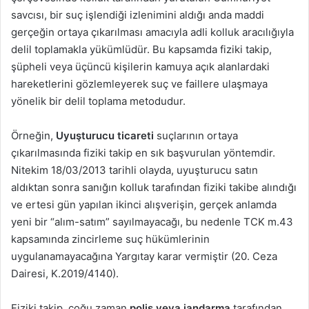
savcısı, bir suç işlendiği izlenimini aldığı anda maddi
gerçeğin ortaya çıkarılması amacıyla adli kolluk aracılığıyla
delil toplamakla yükümlüdür. Bu kapsamda fiziki takip,
şüpheli veya üçüncü kişilerin kamuya açık alanlardaki
hareketlerini gözlemleyerek suç ve faillere ulaşmaya
yönelik bir delil toplama metodudur.
Örneğin,
Uyuşturucu ticareti
suçlarının ortaya
çıkarılmasında fiziki takip en sık başvurulan yöntemdir.
Nitekim 18/03/2013 tarihli olayda, uyuşturucu satın
aldıktan sonra sanığın kolluk tarafından fiziki takibe alındığı
ve ertesi gün yapılan ikinci alışverişin, gerçek anlamda
yeni bir “alım-satım” sayılmayacağı, bu nedenle TCK m.43
kapsamında zincirleme suç hükümlerinin
uygulanamayacağına Yargıtay karar vermiştir (20. Ceza
Dairesi, K.2019/4140).
Fiziki takip, çoğu zaman
polis veya jandarma
tarafından,