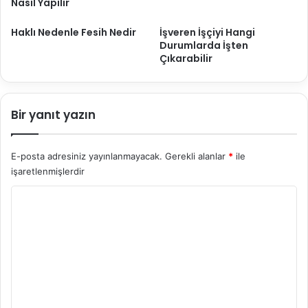
Nasıl Yapılır
Haklı Nedenle Fesih Nedir
İşveren İşçiyi Hangi
Durumlarda İşten
Çıkarabilir
Bir yanıt yazın
E-posta adresiniz yayınlanmayacak.
Gerekli alanlar
*
ile
işaretlenmişlerdir
Y
o
r
u
m
*