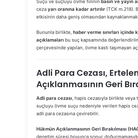
Suçu ve suçluyu övme fiilinin
basın ve yayın ar
ceza
yarı oranına kadar artırılır
(TCK m.218). 
etkisinin daha geniş olmasından kaynaklanmakt
Bununla birlikte,
haber verme sınırları içinde 
açıklamaları
bu suç kapsamında değerlendirilme
çerçevesinde yapılan, övme kastı taşımayan açı
Adli Para Cezası, Erte
Açıklanmasının Geri Bır
Adli para cezası
, hapis cezasıyla birlikte veya
suçluyu övme suçu nedeniyle verilen hapis ce
adli para cezasına çevirebilir.
Hükmün Açıklanmasının Geri Bırakılması (HA
denetim süresi boyunca sonuç doğurmamasıdır.