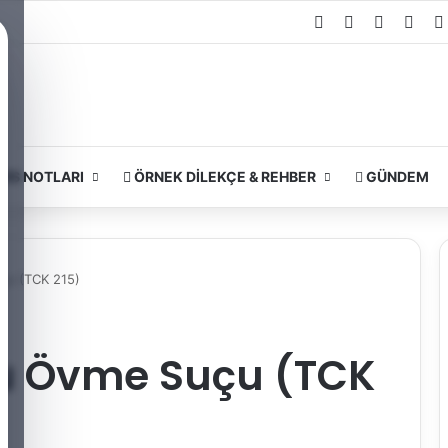
Facebook
X
YouTube
Inst
RS NOTLARI
ÖRNEK DILEKÇE & REHBER
GÜNDEM
çu (TCK 215)
u Övme Suçu (TCK