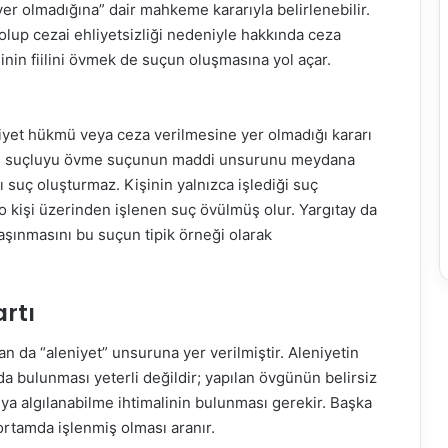
er olmadığına” dair mahkeme kararıyla belirlenebilir.
olup cezai ehliyetsizliği nedeniyle hakkında ceza
şinin fiilini övmek de suçun oluşmasına yol açar.
iyet hükmü veya ceza verilmesine yer olmadığı kararı
 ve suçluyu övme suçunun maddi unsurunu meydana
 suç oluşturmaz. Kişinin yalnızca işlediği suç
o kişi üzerinden işlenen suç övülmüş olur. Yargıtay da
aşınmasını bu suçun tipik örneği olarak
rtı
n da “aleniyet” unsuruna yer verilmiştir. Aleniyetin
da bulunması yeterli değildir; yapılan övgünün belirsiz
ya algılanabilme ihtimalinin bulunması gerekir. Başka
ir ortamda işlenmiş olması aranır.