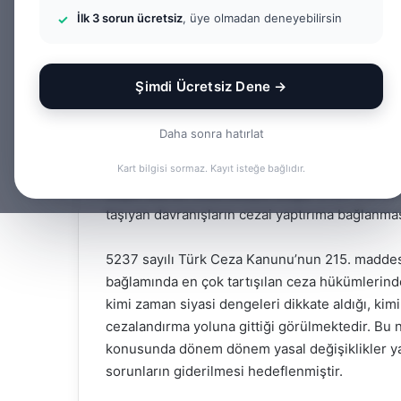
İlk 3 sorun ücretsiz
, üye olmadan deneyebilirsin
Bir
admin
e-
Facebook
X
LinkedIn
Tumblr
posta
Şimdi Ücretsiz Dene →
göndermek
Daha sonra hatırlat
Suçu ve suçluyu övme, kesinleşmiş yargı kararıyl
Kart bilgisi sormaz. Kayıt isteğe bağlıdır.
suçun alenen övülmesiyle oluşur (TCK m.215). 
taşıyan davranışların cezai yaptırıma bağlanma
5237 sayılı Türk Ceza Kanunu’nun 215. maddes
bağlamında en çok tartışılan ceza hükümlerinde
kimi zaman siyasi dengeleri dikkate aldığı, ki
cezalandırma yoluna gittiği görülmektedir. Bu n
konusunda dönem dönem yasal değişiklikler ya
sorunların giderilmesi hedeflenmiştir.