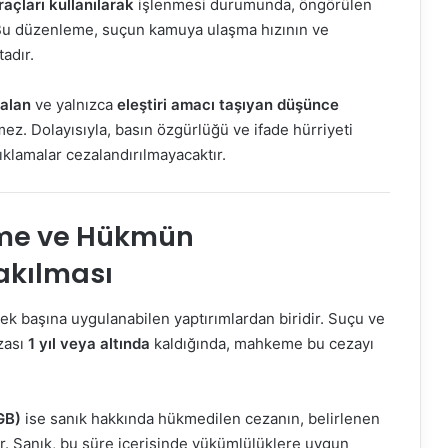
açları kullanılarak
işlenmesi durumunda, öngörülen
Bu düzenleme, suçun kamuya ulaşma hızının ve
adır.
kalan
ve yalnızca
eleştiri amacı taşıyan düşünce
z. Dolayısıyla, basın özgürlüğü ve ifade hürriyeti
klamalar cezalandırılmayacaktır.
leme ve Hükmün
akılması
 tek başına uygulanabilen yaptırımlardan biridir. Suçu ve
zası
1 yıl veya altında
kaldığında, mahkeme bu cezayı
GB)
ise sanık hakkında hükmedilen cezanın, belirlenen
 Sanık, bu süre içerisinde yükümlülüklere uygun