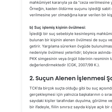
mahkûmiyet kararıyla ya da “ceza verilmesine y
Örneğin, kasten öldürme suçunu işlediği sabit 
verilmesine yer olmadığına karar verilen bir ki
b) Suç işlemiş kişinin övülmesi:
İşlediği bir suç sebebiyle kesinleşmiş mahkûm
bulunan bir kişinin alenen övülmesi de suçu
getirir. Yargılama sürerken övgüde bulunulması
nedeniyle övülmesi yeterlidir; böylece aslında 
PKK simgesinin veya örgüt liderinin resminin t
değerlendirmektedir (CGK, 2007/99 K.).
2. Suçun Alenen İşlenmesi Şa
TCK’da birçok suçta olduğu gibi bu suç açısında
gerçekleşmesi için yalnızca başkalarının o sıra
sayıdaki kişiler tarafından duyulma, görülme ve
bir ifadeyle, fiilin sınırsız sayıda kişiye açık b