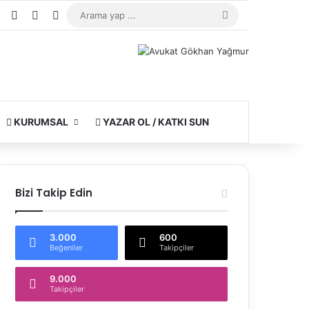
agram
WhatsApp
Kayıt Ol
Rastgele Makale
Kenar Bölmesi
Arama
yap
...
KURUMSAL
YAZAR OL / KATKI SUN
Bizi Takip Edin
3.000
600
Beğeniler
Takipçiler
9.000
Takipçiler