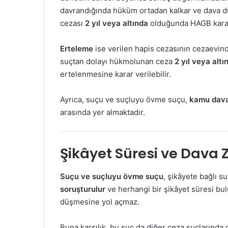
davrandığında hüküm ortadan kalkar ve dava d
cezası
2 yıl veya altında
olduğunda HAGB karar
Erteleme
ise verilen hapis cezasının cezaevinde
suçtan dolayı hükmolunan ceza
2 yıl veya altı
ertelenmesine karar verilebilir.
Ayrıca, suçu ve suçluyu övme suçu,
kamu dava
arasında yer almaktadır.
Şikâyet Süresi ve Dava
Suçu ve suçluyu övme suçu
, şikâyete bağlı s
soruşturulur
ve herhangi bir şikâyet süresi bu
düşmesine yol açmaz.
Buna karşılık, bu suç da diğer ceza suçlarında