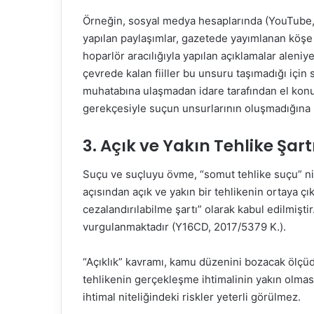
Örneğin, sosyal medya hesaplarında (YouTube, 
yapılan paylaşımlar, gazetede yayımlanan köşe ya
hoparlör aracılığıyla yapılan açıklamalar aleniye
çevrede kalan fiiller bu unsuru taşımadığı için
muhatabına ulaşmadan idare tarafından el konu
gerekçesiyle suçun unsurlarının oluşmadığına
3. Açık ve Yakın Tehlike Şart
Suçu ve suçluyu övme, “somut tehlike suçu” nit
açısından açık ve yakın bir tehlikenin ortaya çı
cezalandırılabilme şartı” olarak kabul edilmiştir.
vurgulanmaktadır (Y16CD, 2017/5379 K.).
“Açıklık” kavramı, kamu düzenini bozacak ölçüde
tehlikenin gerçekleşme ihtimalinin yakın olması
ihtimal niteliğindeki riskler yeterli görülmez.