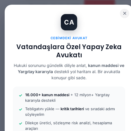
Perşembe, Ağustos 6 2026
Güncel Makale
✕
CA
CEBIMDEKI AVUKAT
Vatandaşlara Özel Yapay Zeka
ANASAYFA
BILGI BANKASI
HUKUK DE
Avukatı
Hukuki sorununu gündelik diliyle anlat,
kanun maddesi ve
Yargıtay kararıyla
destekli yol haritanı al. Bir avukatla
konuşur gibi sade.
Anasayfa
/
Bilgi Bankası
/
Suçu ve Suçluyu Övme Su
Bilgi Bankası
Ceza Hukuku
16.000+ kanun maddesi
+ 12 milyon+ Yargıtay
kararıyla destekli
Suçu ve Suçluy
Tebligatını yükle —
kritik tarihleri
ve sıradaki adımı
söyleyelim
215)
Dilekçe üretici, sözleşme risk analizi, hesaplama
araçları