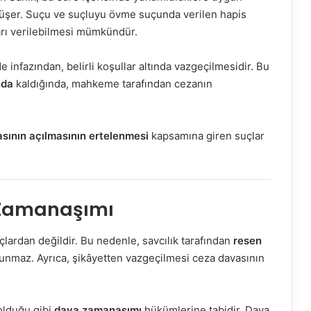
üşer. Suçu ve suçluyu övme suçunda verilen hapis
ı verilebilmesi mümkündür.
 infazından, belirli koşullar altında vazgeçilmesidir. Bu
nda
kaldığında, mahkeme tarafından cezanın
sının açılmasının ertelenmesi
kapsamına giren suçlar
 Zamanaşımı
uçlardan değildir. Bu nedenle, savcılık tarafından
resen
lunmaz. Ayrıca, şikâyetten vazgeçilmesi ceza davasının
 olduğu gibi
dava zamanaşımı
hükümlerine tabidir. Dava