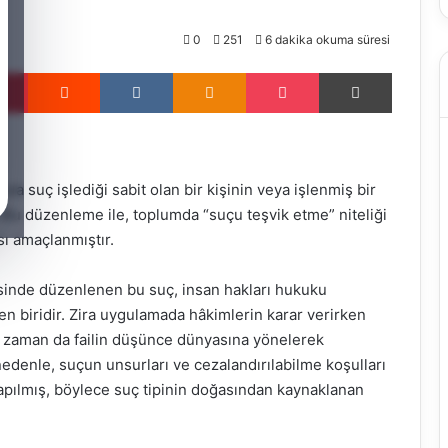
0
251
6 dakika okuma süresi
Pinterest
Reddit
VKontakte
Odnoklassniki
Pocket
Yazdır
a suç işlediği sabit olan bir kişinin veya işlenmiş bir
Bu düzenleme ile, toplumda “suçu teşvik etme” niteliği
sı amaçlanmıştır.
inde düzenlenen bu suç, insan hakları hukuku
n biridir. Zira uygulamada hâkimlerin karar verirken
mi zaman da failin düşünce dünyasına yönelerek
edenle, suçun unsurları ve cezalandırılabilme koşulları
pılmış, böylece suç tipinin doğasından kaynaklanan