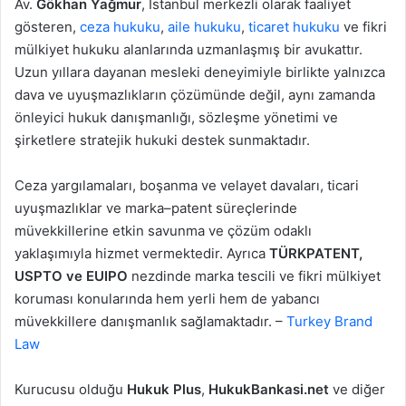
Av.
Gökhan Yağmur
, İstanbul merkezli olarak faaliyet
gösteren,
ceza hukuku
,
aile hukuku
,
ticaret hukuku
ve fikri
mülkiyet hukuku alanlarında uzmanlaşmış bir avukattır.
Uzun yıllara dayanan mesleki deneyimiyle birlikte yalnızca
dava ve uyuşmazlıkların çözümünde değil, aynı zamanda
önleyici hukuk danışmanlığı, sözleşme yönetimi ve
şirketlere stratejik hukuki destek sunmaktadır.
Ceza yargılamaları, boşanma ve velayet davaları, ticari
uyuşmazlıklar ve marka–patent süreçlerinde
müvekkillerine etkin savunma ve çözüm odaklı
yaklaşımıyla hizmet vermektedir. Ayrıca
TÜRKPATENT,
USPTO ve EUIPO
nezdinde marka tescili ve fikri mülkiyet
koruması konularında hem yerli hem de yabancı
müvekkillere danışmanlık sağlamaktadır. –
Turkey Brand
Law
Kurucusu olduğu
Hukuk Plus
,
HukukBankasi.net
ve diğer