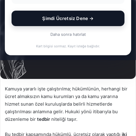
posta
göndermek
Şimdi Ücretsiz Dene →
Daha sonra hatırlat
Kart bilgisi sormaz. Kayıt isteğe bağlıdır.
Kamuya yararlı işte çalıştırılma; hükümlünün, herhangi bir
ücret almaksızın kamu kurumları ya da kamu yararına
hizmet sunan özel kuruluşlarda belirli hizmetlerde
çalıştırılması anlamına gelir. Hukuki yönü itibarıyla bu
düzenleme bir
tedbir
niteliği taşır.
Bu tedbir kapsamında hükümlü, ücretsiz olarak yaptığı
iki