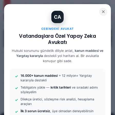
Yargıtay Kararı İncelemesi ve Tanık Beyanları: 9. Hukuk Dairesi 2025/7089 K.
✕
CA
Kayıt Ol
Arama 
M
CEBIMDEKI AVUKAT
Vatandaşlara Özel Yapay Zeka
Avukatı
Hukuki sorununu gündelik diliyle anlat,
kanun maddesi ve
Yargıtay kararıyla
destekli yol haritanı al. Bir avukatla
Anasayfa
/
Bilgi Bankası
konuşur gibi sade.
Bilgi Bankası
Ceza Hukuku
16.000+ kanun maddesi
+ 12 milyon+ Yargıtay
Kamuya Yararlı İşte
kararıyla destekli
Tebligatını yükle —
kritik tarihleri
ve sıradaki adımı
Çalıştırılma Tedbiri Nedir?
söyleyelim
Dilekçe üretici, sözleşme risk analizi, hesaplama
araçları
Bir
admin
0
632
7 dakika okuma süresi
e-
İlk 3 sorun ücretsiz
, üye olmadan deneyebilirsin