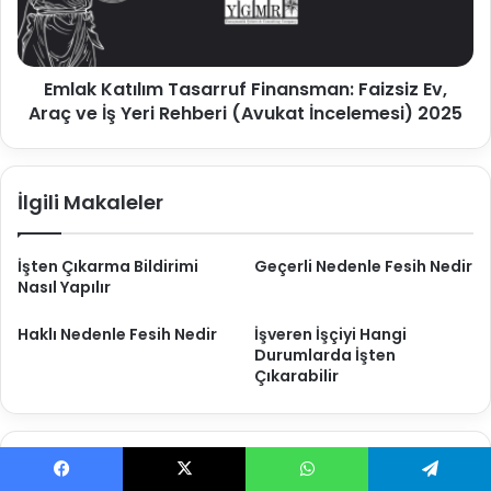
Araç
ve
İş
Emlak Katılım Tasarruf Finansman: Faizsiz Ev,
Yeri
Rehberi
Araç ve İş Yeri Rehberi (Avukat İncelemesi) 2025
(Avukat
İncelemesi)
2025
İlgili Makaleler
İşten Çıkarma Bildirimi
Geçerli Nedenle Fesih Nedir
Nasıl Yapılır
Haklı Nedenle Fesih Nedir
İşveren İşçiyi Hangi
Durumlarda İşten
Çıkarabilir
Bir yanıt yazın
Facebook
X
WhatsApp
Telegram